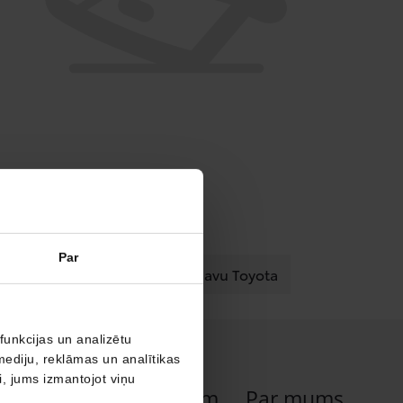
Par
pieteikums
Konfigurē savu Toyota
funkcijas un analizētu
mediju, reklāmas un analītikas
ši, jums izmantojot viņu
iss
Uzņēmumiem
Par mums