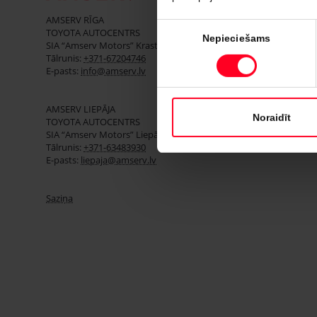
AMSERV RĪGA
Piekrišanas
TOYOTA AUTOCENTRS
Nepieciešams
SIA “Amserv Motors” Krasta iela 3, Rīga, LV-1003
izvēle
Tālrunis:
+371-67204746
E-pasts:
info@amserv.lv
AMSERV LIEPĀJA
Noraidīt
TOYOTA AUTOCENTRS
SIA “Amserv Motors” Liepājas filiāle, Brīvības iela 146b, LV-3401
Tālrunis:
+371-63483930
E-pasts:
liepaja@amserv.lv
Saziņa