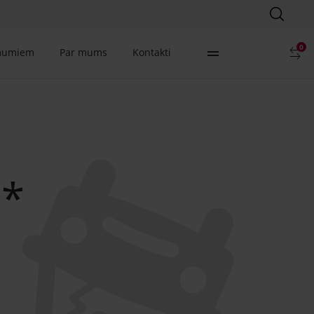
0
mumiem
Par mums
Kontakti
e*