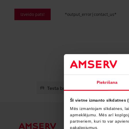
Izveido pats!
*output_error|contact_us*
Piekrišana
Testa brauciens
Atrodiet pār
Šī vietne izmanto sīkdatnes 
Mēs izmantojam sīkdatnes, lai
apmeklējumu. Mēs arī kopīgojam
partneriem, kuri to var apvieno
pakalpojumus.