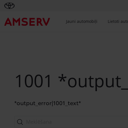
Jauni automobiļi
Lietoti au
1001
*output_
*output_error|1001_text*