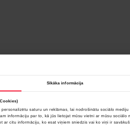
Ko jūs vēlaties darīt?
Sīkāka informācija
stāvniecību
Saņemt piedāvājumu
Servisa 
(Cookies)
 personalizētu saturu un reklāmas, lai nodrošinātu sociālo mediju 
 informāciju par to, kā jūs lietojat mūsu vietni ar mūsu sociālo 
t ar citu informāciju, ko esat viņiem sniedzis vai ko viņi ir savāku
Lietoti
Finansēšana
Serv