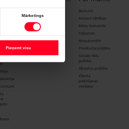
Serviss
Toyota Professional
Jaunumi
Mārketings
Express
Toyota Business
Amserv vērtības
Komerctransports
Mūsu komanda
ju remonts
SUV
Vakances
izcenojumi
Atsauksmēm
Pieņemt visu
Privātuma politika
ums
Sociālo tīklu
lēgu
politika
is
Sīkdatņu politika
Relax
Klienta
Garantija
piekrišanas
Eurocare
veidlapa
ta
ie
jumi
 Nano