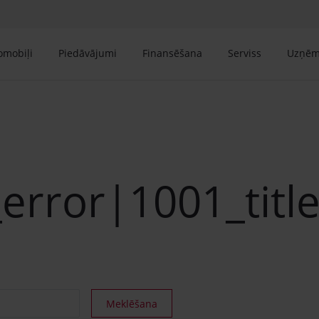
tomobiļi
Piedāvājumi
Finansēšana
Serviss
Uzņē
error|1001_titl
Meklēšana