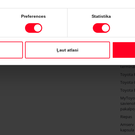
automobiļi
Toyota apdrošināšana
Toyota 
Preferences
Statistika
Finansējuma iespējas
Toyota 
Toyota Approved
Service
lietotie automobiļi
Virsbūv
Amserv Rīga
mazlietoto auto
Servisa 
akcija
Servisa
Ļaut atlasi
Atpirkums; Trade-
pieteik
In; Komisija
24/7 ats
termināl
Toyota 
Toyota 
Toyota 
MyToyo
savienot
pakalpo
Riepas
Amserv
kapsula