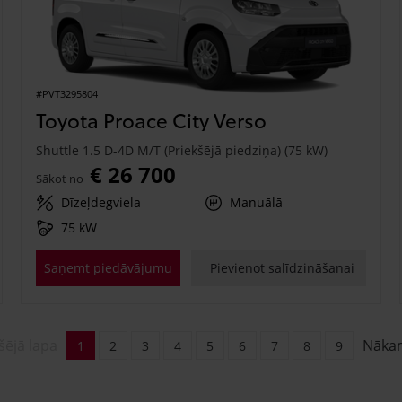
#PVT3295804
Toyota Proace City Verso
Shuttle 1.5 D-4D M/T (Priekšējā piedziņa) (75 kW)
€ 26 700
Sākot no
Dīzeļdegviela
Manuālā
75 kW
Saņemt piedāvājumu
Pievienot salīdzināšanai
šējā lapa
Nāka
1
2
3
4
5
6
7
8
9