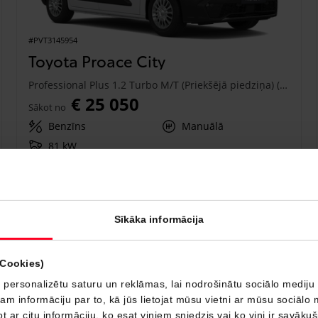
#PVT3145954
Toyota Proace City
Professional Plus 1.2 Turbo M/T (Priekšējā piedziņa) (81 kW)
€ 25 050
Sākot no
Benzīns
Manuālā
81 kW
Saņemt piedāvājumu
Pievienot salīdzināšanai
Sīkāka informācija
Drīzumā
(Cookies)
 personalizētu saturu un reklāmas, lai nodrošinātu sociālo mediju 
 informāciju par to, kā jūs lietojat mūsu vietni ar mūsu sociālo 
t ar citu informāciju, ko esat viņiem sniedzis vai ko viņi ir savāku