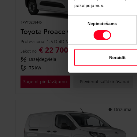
pakalpojumus.
Piekrišanas
#PVT3238446
Nepieciešams
izvēle
Toyota Proace City
Professional 1.5 D-4D M/T (Priekšējā piedziņa) (75 kW)
€ 22 700
€ 25 150
Sākot no
Noraidīt
Dīzeļdegviela
Manuālā
75 kW
Saņemt piedāvājumu
Pievienot salīdzināšanai
Drīzumā