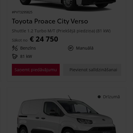
#PVT3295825
Toyota Proace City Verso
Shuttle 1.2 Turbo M/T (Priekšējā piedziņa) (81 kW)
€ 24 750
Sākot no
Benzīns
Manuālā
81 kW
Saņemt piedāvājumu
Pievienot salīdzināšanai
Drīzumā