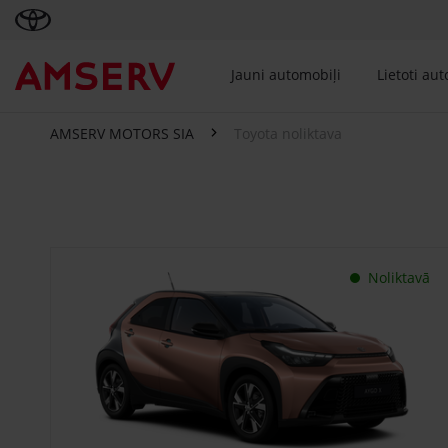
Jauni automobiļi
Lietoti au
AMSERV MOTORS SIA
Toyota noliktava
Toyota noliktava
Noliktavā