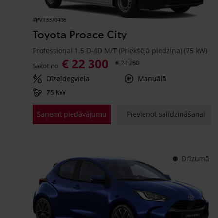
#PVT3370406
Toyota Proace City
Professional 1.5 D-4D M/T (Priekšējā piedziņa) (75 kW)
€ 22 300
€ 24 750
Sākot no
Dīzeļdegviela
Manuālā
75 kW
Saņemt piedāvājumu
Pievienot salīdzināšanai
Drīzumā