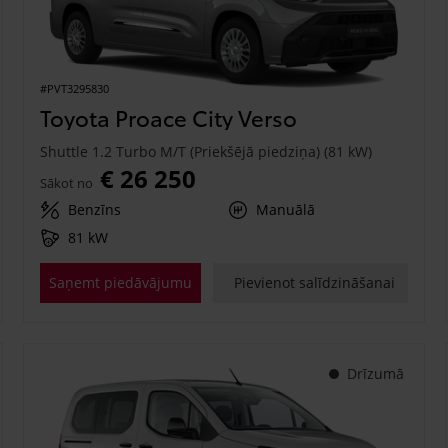
#PVT3295830
Toyota Proace City Verso
Shuttle 1.2 Turbo M/T (Priekšējā piedziņa) (81 kW)
€ 26 250
Sākot no
Benzīns
Manuālā
81 kW
Saņemt piedāvājumu
Pievienot salīdzināšanai
Drīzumā