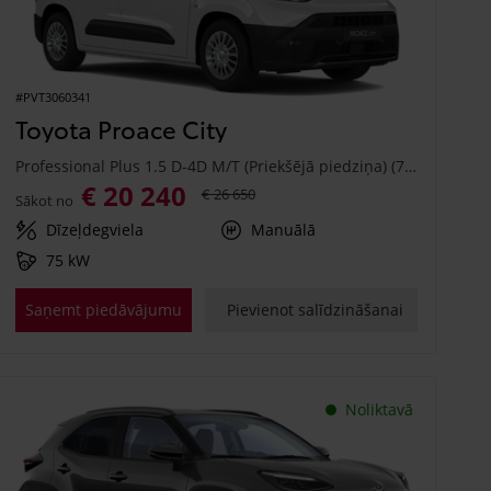
#PVT3060341
Toyota Proace City
Professional Plus 1.5 D-4D M/T (Priekšējā piedziņa) (75 kW)
€ 20 240
€ 26 650
Sākot no
Dīzeļdegviela
Manuālā
75 kW
Saņemt piedāvājumu
Pievienot salīdzināšanai
Noliktavā