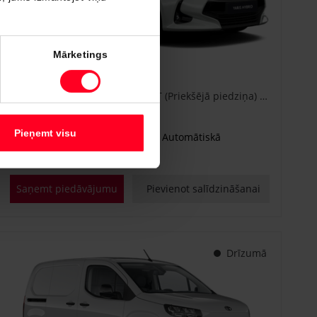
#CA86778840
Mārketings
Toyota Yaris
Active Plus 1.5 Hybrid 115 e-CVT (Priekšējā piedziņa) (68 kW)
€ 25 600
Sākot no
Pieņemt visu
Benzīna hibrīds
Automātiskā
68 kW
Saņemt piedāvājumu
Pievienot salīdzināšanai
Drīzumā