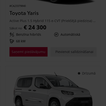
#CA23379840
Toyota Yaris
Active Plus 1.5 Hybrid 115 e-CVT (Priekšējā piedziņa) (68 kW)
€ 24 300
Sākot no
Benzīna hibrīds
Automātiskā
68 kW
Saņemt piedāvājumu
Pievienot salīdzināšanai
Drīzumā