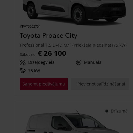
#PVT3202754
Toyota Proace City
Professional 1.5 D-4D M/T (Priekšējā piedziņa) (75 kW)
€ 26 100
Sākot no
Dīzeļdegviela
Manuālā
75 kW
Saņemt piedāvājumu
Pievienot salīdzināšanai
Drīzumā