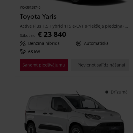
#CA38138740
Toyota Yaris
Active Plus 1.5 Hybrid 115 e-CVT (Priekšējā piedziņa) (68 kW)
€ 23 840
Sākot no
Benzīna hibrīds
Automātiskā
68 kW
Saņemt piedāvājumu
Pievienot salīdzināšanai
Drīzumā