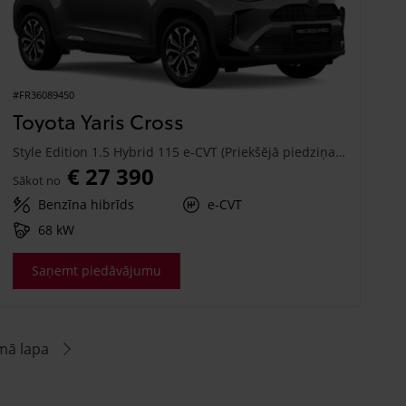
#FR36089450
Toyota Yaris Cross
Style Edition 1.5 Hybrid 115 e-CVT (Priekšējā piedziņa) (68 kW)
€ 27 390
Sākot no
Benzīna hibrīds
e-CVT
68 kW
Saņemt piedāvājumu
mā lapa