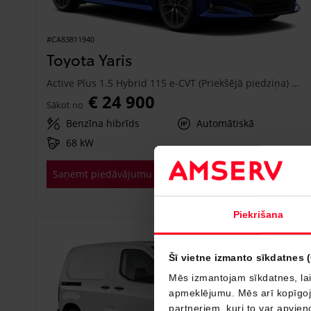
#CA83811940
Toyota Yaris
Active Plus 1.5 Hybrid 115 e-CVT (Priekšējā piedziņa) (68 kW)
€ 24 900
Sākot no
Benzīna hibrīds
Automātiskā
68 kW
Saņemt piedāvājumu
Pievienot salīdzināšanai
Piekrišana
Drīzumā
Šī vietne izmanto sīkdatnes 
Mēs izmantojam sīkdatnes, lai
apmeklējumu. Mēs arī kopīgojam
partneriem, kuri to var apvieno