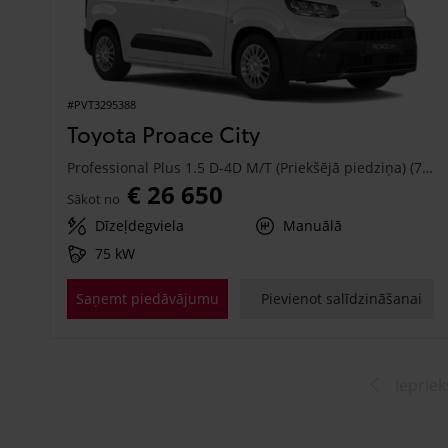
#PVT3295388
Toyota Proace City
Professional Plus 1.5 D-4D M/T (Priekšējā piedziņa) (75 kW)
€ 26 650
Sākot no
Dīzeļdegviela
Manuālā
75 kW
Saņemt piedāvājumu
Pievienot salīdzināšanai
Iepriek