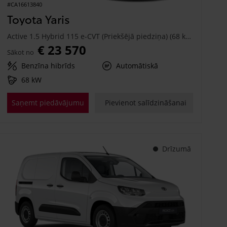
#CA16613840
Toyota Yaris
Active 1.5 Hybrid 115 e-CVT (Priekšējā piedziņa) (68 kW)
€ 23 570
Sākot no
Benzīna hibrīds
Automātiskā
68 kW
Saņemt piedāvājumu
Pievienot salīdzināšanai
Drīzumā