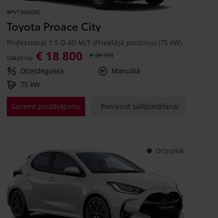
#PVT3060285
Toyota Proace City
Professional 1.5 D-4D M/T (Priekšējā piedziņa) (75 kW)
€ 18 800
€ 24 750
Sākot no
Dīzeļdegviela
Manuālā
75 kW
Saņemt piedāvājumu
Pievienot salīdzināšanai
Drīzumā