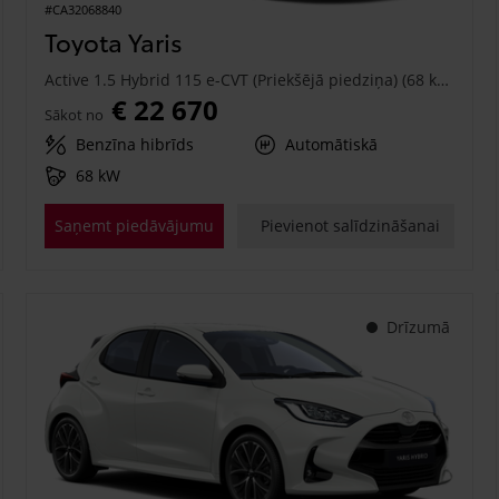
#CA32068840
Toyota Yaris
Active 1.5 Hybrid 115 e-CVT (Priekšējā piedziņa) (68 kW)
€ 22 670
Sākot no
Benzīna hibrīds
Automātiskā
68 kW
Saņemt piedāvājumu
Pievienot salīdzināšanai
Drīzumā