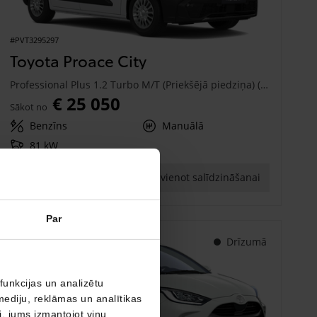
#PVT3295297
Toyota Proace City
Professional Plus 1.2 Turbo M/T (Priekšējā piedziņa) (81 kW)
€ 25 050
Sākot no
Benzīns
Manuālā
81 kW
Saņemt piedāvājumu
Pievienot salīdzināšanai
Par
Drīzumā
funkcijas un analizētu
mediju, reklāmas un analītikas
ši, jums izmantojot viņu