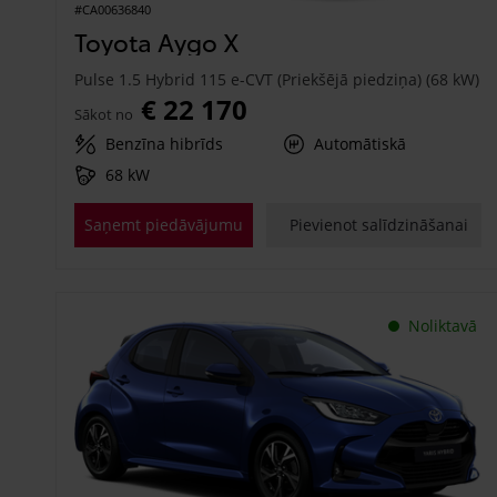
#CA00636840
Toyota Aygo X
Pulse 1.5 Hybrid 115 e-CVT (Priekšējā piedziņa) (68 kW)
€ 22 170
Sākot no
Benzīna hibrīds
Automātiskā
68 kW
Saņemt piedāvājumu
Pievienot salīdzināšanai
Noliktavā