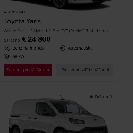
#CA59179840
Toyota Yaris
Active Plus 1.5 Hybrid 115 e-CVT (Priekšējā piedziņa) (68 kW)
€ 24 800
Sākot no
Benzīna hibrīds
Automātiskā
68 kW
Saņemt piedāvājumu
Pievienot salīdzināšanai
Drīzumā