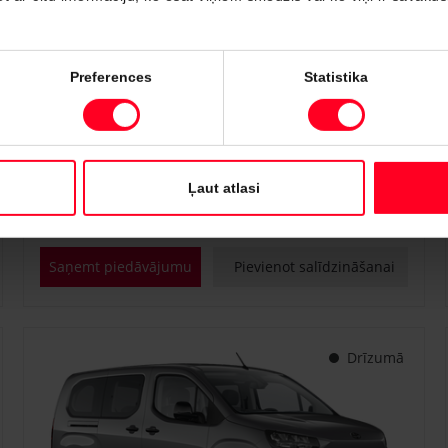
#PVT3295817
Preferences
Statistika
Toyota Proace City Verso
Shuttle 1.2 Turbo M/T (Priekšējā piedziņa) (81 kW)
€ 25 400
Sākot no
Ļaut atlasi
Benzīns
Manuālā
81 kW
Saņemt piedāvājumu
Pievienot salīdzināšanai
Drīzumā