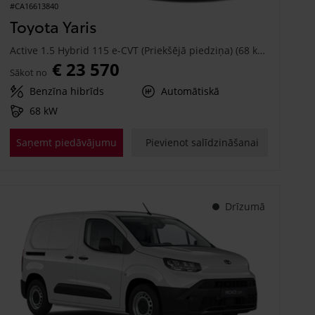
#CA16613840
Toyota Yaris
Active 1.5 Hybrid 115 e-CVT (Priekšējā piedziņa) (68 kW)
€ 23 570
Sākot no
Benzīna hibrīds
Automātiskā
68 kW
Saņemt piedāvājumu
Pievienot salīdzināšanai
Drīzumā