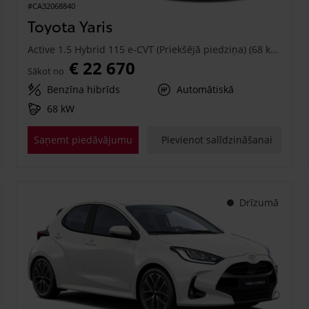
#CA32068840
Toyota Yaris
Active 1.5 Hybrid 115 e-CVT (Priekšējā piedziņa) (68 kW)
€ 22 670
Sākot no
Benzīna hibrīds
Automātiskā
68 kW
Saņemt piedāvājumu
Pievienot salīdzināšanai
Drīzumā