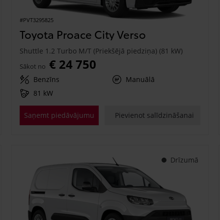
#PVT3295825
Toyota Proace City Verso
Shuttle 1.2 Turbo M/T (Priekšējā piedziņa) (81 kW)
€ 24 750
Sākot no
Benzīns
Manuālā
81 kW
Saņemt piedāvājumu
Pievienot salīdzināšanai
Drīzumā