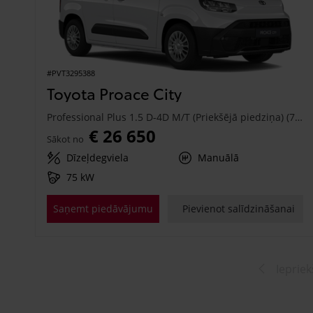
#PVT3295388
Toyota Proace City
Professional Plus 1.5 D-4D M/T (Priekšējā piedziņa) (75 kW)
€ 26 650
Sākot no
Dīzeļdegviela
Manuālā
75 kW
Saņemt piedāvājumu
Pievienot salīdzināšanai
Iepriek