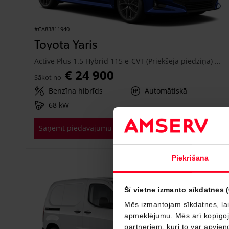
#CA83811940
Toyota Yaris
Active Plus 1.5 Hybrid 115 e-CVT (Priekšējā piedziņa) (68 kW)
€ 24 900
Sākot no
Benzīna hibrīds
Automātiskā
68 kW
Saņemt piedāvājumu
Pievienot salīdzināšanai
Piekrišana
Drīzumā
Šī vietne izmanto sīkdatnes 
Mēs izmantojam sīkdatnes, lai
apmeklējumu. Mēs arī kopīgojam
partneriem, kuri to var apvieno