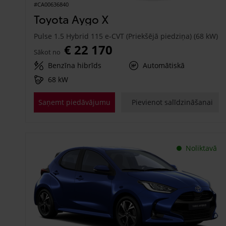
#CA00636840
Toyota Aygo X
Pulse 1.5 Hybrid 115 e-CVT (Priekšējā piedziņa) (68 kW)
€ 22 170
Sākot no
Benzīna hibrīds
Automātiskā
68 kW
Saņemt piedāvājumu
Pievienot salīdzināšanai
Noliktavā