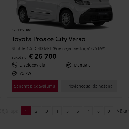
#PVT3295804
Toyota Proace City Verso
Shuttle 1.5 D-4D M/T (Priekšējā piedziņa) (75 kW)
€ 26 700
Sākot no
Dīzeļdegviela
Manuālā
75 kW
Saņemt piedāvājumu
Pievienot salīdzināšanai
šējā lapa
Nāka
1
2
3
4
5
6
7
8
9