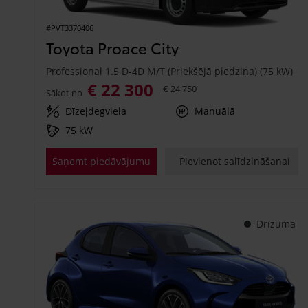
#PVT3370406
Toyota Proace City
Professional 1.5 D-4D M/T (Priekšējā piedziņa) (75 kW)
€ 22 300
€ 24 750
Sākot no
Dīzeļdegviela
Manuālā
75 kW
Saņemt piedāvājumu
Pievienot salīdzināšanai
Drīzumā