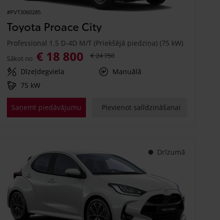
#PVT3060285
Toyota Proace City
Professional 1.5 D-4D M/T (Priekšējā piedziņa) (75 kW)
€ 18 800
€ 24 750
Sākot no
Dīzeļdegviela
Manuālā
75 kW
Saņemt piedāvājumu
Pievienot salīdzināšanai
Drīzumā