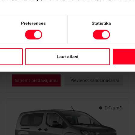
#PVT3295817
Preferences
Statistika
Toyota Proace City Verso
Shuttle 1.2 Turbo M/T (Priekšējā piedziņa) (81 kW)
€ 25 400
Sākot no
Ļaut atlasi
Benzīns
Manuālā
81 kW
Saņemt piedāvājumu
Pievienot salīdzināšanai
Drīzumā