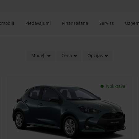
tomobiļi
Piedāvājumi
Finansēšana
Serviss
Uzņē
Modeļi
Cena
Opcijas
Noliktavā