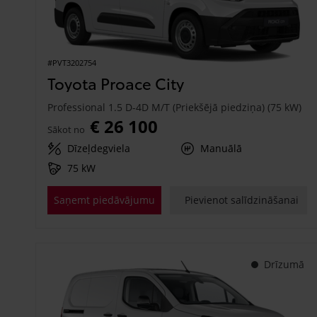
#PVT3202754
Toyota Proace City
Professional 1.5 D-4D M/T (Priekšējā piedziņa) (75 kW)
€ 26 100
Sākot no
Dīzeļdegviela
Manuālā
75 kW
Saņemt piedāvājumu
Pievienot salīdzināšanai
Drīzumā