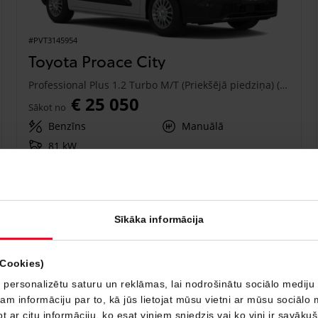
#PVT3145954
Toyota Proace City
Professional Plus 1.2 Turbo M/T (Priekšējā piedziņa) (81 kW)
€ 25 050
Sākot no
Benzīns
Manuālā
81 kW
Saņemt piedāvājumu
Pievienot salīdzināšanai
Sīkāka informācija
Drīzumā
(Cookies)
 personalizētu saturu un reklāmas, lai nodrošinātu sociālo mediju 
 informāciju par to, kā jūs lietojat mūsu vietni ar mūsu sociālo 
t ar citu informāciju, ko esat viņiem sniedzis vai ko viņi ir savāku