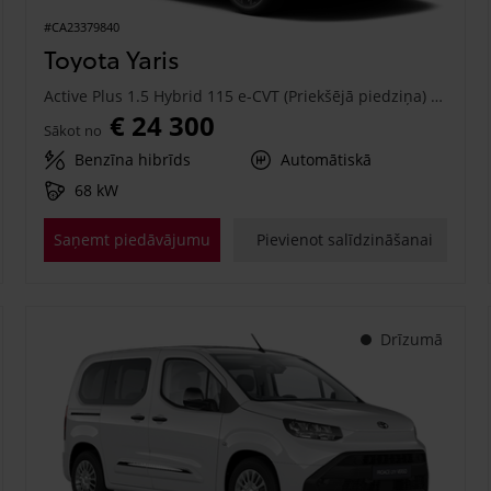
#CA23379840
Toyota Yaris
Active Plus 1.5 Hybrid 115 e-CVT (Priekšējā piedziņa) (68 kW)
€ 24 300
Sākot no
Benzīna hibrīds
Automātiskā
68 kW
Saņemt piedāvājumu
Pievienot salīdzināšanai
Drīzumā