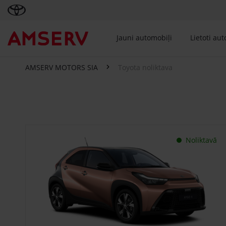
Jauni automobiļi
Lietoti au
AMSERV MOTORS SIA
Toyota noliktava
Toyota noliktava
Noliktavā