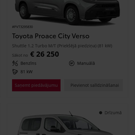
#PVT3295830
Toyota Proace City Verso
Shuttle 1.2 Turbo M/T (Priekšējā piedziņa) (81 kW)
€ 26 250
Sākot no
Benzīns
Manuālā
81 kW
Saņemt piedāvājumu
Pievienot salīdzināšanai
Drīzumā