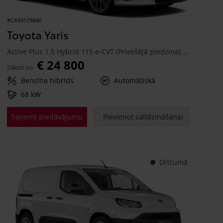
#CA59179840
Toyota Yaris
Active Plus 1.5 Hybrid 115 e-CVT (Priekšējā piedziņa) (68 kW)
€ 24 800
Sākot no
Benzīna hibrīds
Automātiskā
68 kW
Saņemt piedāvājumu
Pievienot salīdzināšanai
Drīzumā