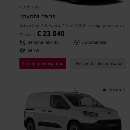
#CA38138740
Toyota Yaris
Active Plus 1.5 Hybrid 115 e-CVT (Priekšējā piedziņa) (68 kW)
€ 23 840
Sākot no
Benzīna hibrīds
Automātiskā
68 kW
Saņemt piedāvājumu
Pievienot salīdzināšanai
Drīzumā