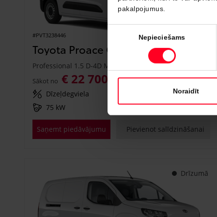
pakalpojumus.
Piekrišanas
#PVT3238446
Nepieciešams
izvēle
Toyota Proace City
Professional 1.5 D-4D M/T (Priekšējā piedziņa) (75 kW)
€ 22 700
€ 25 150
Sākot no
Noraidīt
Dīzeļdegviela
Manuālā
75 kW
Saņemt piedāvājumu
Pievienot salīdzināšanai
Drīzumā