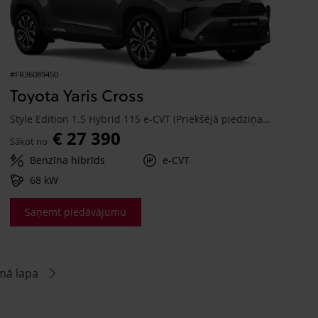
#FR36089450
Toyota Yaris Cross
Style Edition 1.5 Hybrid 115 e-CVT (Priekšējā piedziņa) (68 kW)
€ 27 390
Sākot no
Benzīna hibrīds
e-CVT
68 kW
Saņemt piedāvājumu
mā lapa