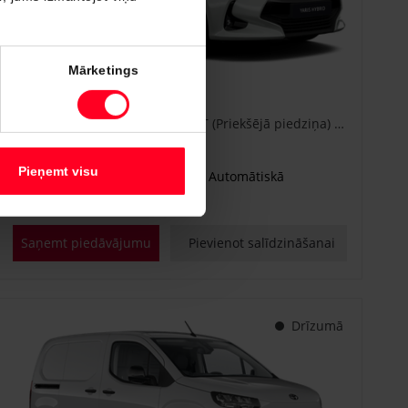
#CA86778840
Mārketings
Toyota Yaris
Active Plus 1.5 Hybrid 115 e-CVT (Priekšējā piedziņa) (68 kW)
€ 25 600
Sākot no
Pieņemt visu
Benzīna hibrīds
Automātiskā
68 kW
Saņemt piedāvājumu
Pievienot salīdzināšanai
Drīzumā