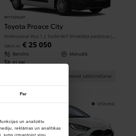
#PVT3295297
Toyota Proace City
Professional Plus 1.2 Turbo M/T (Priekšējā piedziņa) (81 kW)
€ 25 050
Sākot no
Benzīns
Manuālā
81 kW
Saņemt piedāvājumu
Pievienot salīdzināšanai
Par
Drīzumā
funkcijas un analizētu
mediju, reklāmas un analītikas
ši, jums izmantojot viņu