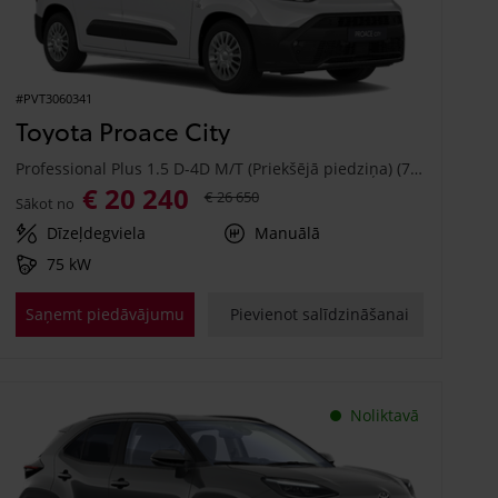
#PVT3060341
Toyota Proace City
Professional Plus 1.5 D-4D M/T (Priekšējā piedziņa) (75 kW)
€ 20 240
€ 26 650
Sākot no
Dīzeļdegviela
Manuālā
75 kW
Saņemt piedāvājumu
Pievienot salīdzināšanai
Noliktavā