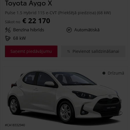
Toyota Aygo X
Pulse 1.5 Hybrid 115 e-CVT (Priekšējā piedziņa) (68 kW)
€ 22 170
Sākot no
Benzīna hibrīds
Automātiskā
68 kW
Saņemt piedāvājumu
Pievienot salīdzināšanai
Drīzumā
#CA18332940