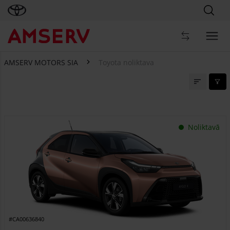
AMSERV MOTORS SIA
Toyota noliktava
Toyota noliktava
Noliktavā
#CA00636840