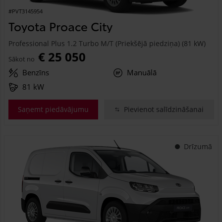
#PVT3145954
Toyota Proace City
Professional Plus 1.2 Turbo M/T (Priekšējā piedziņa) (81 kW)
€ 25 050
Sākot no
Benzīns
Manuālā
81 kW
Saņemt piedāvājumu
Pievienot salīdzināšanai
Drīzumā