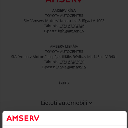
AMSERV RĪGA
TOYOTA AUTOCENTRS
SIA “Amserv Motors” Krasta iela 3, Rīga, LV-1003
Tālrunis:
+371-67204746
E-pasts:
info@amserv.lv
AMSERV LIEPĀJA
TOYOTA AUTOCENTRS
SIA “Amserv Motors” Liepājas filiāle, Brīvības iela 146b, LV-3401
Tālrunis:
+371-63483930
E-pasts:
liepaja@amserv.lv
Saziņa
Lietoti automobiļi
Finansēšana
Serviss