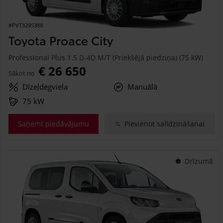
#PVT3295388
Toyota Proace City
Professional Plus 1.5 D-4D M/T (Priekšējā piedziņa) (75 kW)
€ 26 650
Sākot no
Dīzeļdegviela
Manuālā
75 kW
Saņemt piedāvājumu
Pievienot salīdzināšanai
Drīzumā