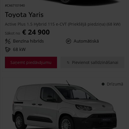
#CA67101940
Toyota Yaris
Active Plus 1.5 Hybrid 115 e-CVT (Priekšējā piedziņa) (68 kW)
€ 24 900
Sākot no
Benzīna hibrīds
Automātiskā
68 kW
Saņemt piedāvājumu
Pievienot salīdzināšanai
Drīzumā