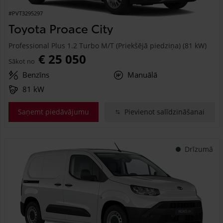
#PVT3295297
Toyota Proace City
Professional Plus 1.2 Turbo M/T (Priekšējā piedziņa) (81 kW)
€ 25 050
Sākot no
Benzīns
Manuālā
81 kW
Saņemt piedāvājumu
Pievienot salīdzināšanai
Drīzumā