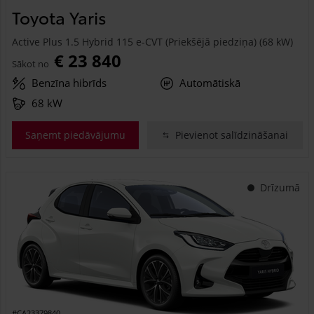
Toyota Yaris
Active Plus 1.5 Hybrid 115 e-CVT (Priekšējā piedziņa) (68 kW)
€ 23 840
Sākot no
Benzīna hibrīds
Automātiskā
68 kW
Saņemt piedāvājumu
Pievienot salīdzināšanai
Drīzumā
#CA23379840