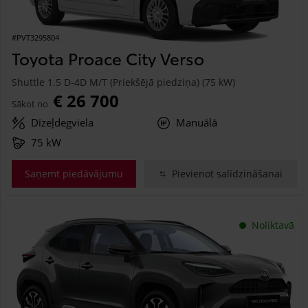
#PVT3295804
Toyota Proace City Verso
Shuttle 1.5 D-4D M/T (Priekšējā piedziņa) (75 kW)
€ 26 700
Sākot no
Dīzeļdegviela
Manuālā
75 kW
Saņemt piedāvājumu
Pievienot salīdzināšanai
Noliktavā