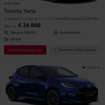
#CA59179840
Toyota Yaris
Active Plus 1.5 Hybrid 115 e-CVT (Priekšējā piedziņa) (68 kW)
€ 24 800
Sākot no
Benzīna hibrīds
Automātiskā
68 kW
Saņemt piedāvājumu
Pievienot salīdzināšanai
Drīzumā