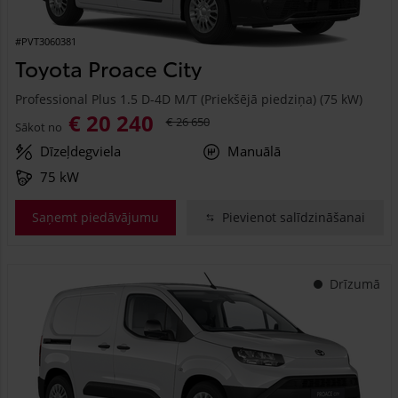
#PVT3060381
Toyota Proace City
Professional Plus 1.5 D-4D M/T (Priekšējā piedziņa) (75 kW)
€ 20 240
€ 26 650
Sākot no
Dīzeļdegviela
Manuālā
75 kW
Saņemt piedāvājumu
Pievienot salīdzināšanai
Drīzumā