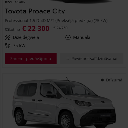
#PVT3370406
Toyota Proace City
Professional 1.5 D-4D M/T (Priekšējā piedziņa) (75 kW)
€ 22 300
€ 24 750
Sākot no
Dīzeļdegviela
Manuālā
75 kW
Saņemt piedāvājumu
Pievienot salīdzināšanai
Drīzumā