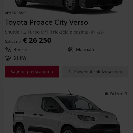
#PVT3295829
Toyota Proace City Verso
Shuttle 1.2 Turbo M/T (Priekšējā piedziņa) (81 kW)
€ 26 250
Sākot no
Benzīns
Manuālā
81 kW
Saņemt piedāvājumu
Pievienot salīdzināšanai
Drīzumā