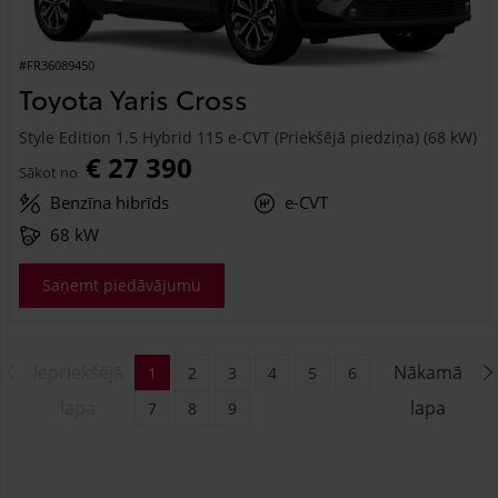
#FR36089450
Toyota Yaris Cross
Style Edition 1.5 Hybrid 115 e-CVT (Priekšējā piedziņa) (68 kW)
€ 27 390
Sākot no
Benzīna hibrīds
e-CVT
68 kW
Saņemt piedāvājumu
Iepriekšējā
Nākamā
1
2
3
4
5
6
lapa
lapa
7
8
9