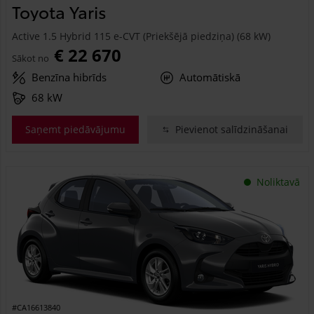
Toyota Yaris
Active 1.5 Hybrid 115 e-CVT (Priekšējā piedziņa) (68 kW)
€ 22 670
Sākot no
Benzīna hibrīds
Automātiskā
68 kW
Saņemt piedāvājumu
Pievienot salīdzināšanai
Noliktavā
#CA16613840