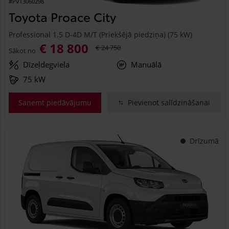
#PVT3060298
Toyota Proace City
Professional 1.5 D-4D M/T (Priekšējā piedziņa) (75 kW)
€ 18 800
€ 24 750
Sākot no
Dīzeļdegviela
Manuālā
75 kW
Saņemt piedāvājumu
Pievienot salīdzināšanai
Drīzumā