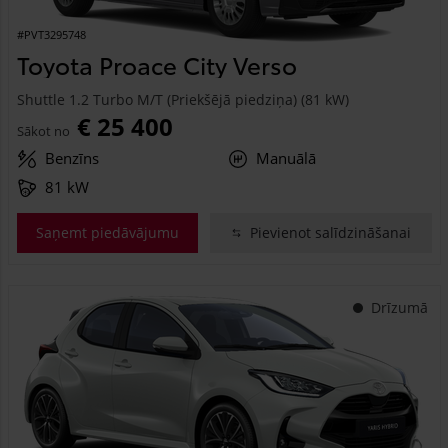
#PVT3295748
Toyota Proace City Verso
Shuttle 1.2 Turbo M/T (Priekšējā piedziņa) (81 kW)
€ 25 400
Sākot no
Benzīns
Manuālā
81 kW
Saņemt piedāvājumu
Pievienot salīdzināšanai
Drīzumā