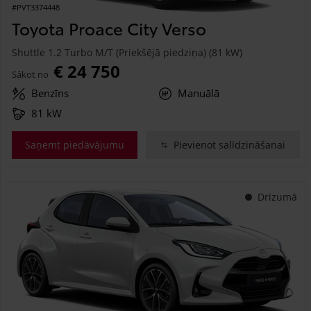
#PVT3374448
Toyota Proace City Verso
Shuttle 1.2 Turbo M/T (Priekšējā piedziņa) (81 kW)
€ 24 750
Sākot no
Benzīns
Manuālā
81 kW
Saņemt piedāvājumu
Pievienot salīdzināšanai
Drīzumā