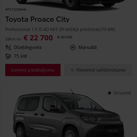
#PVT3238446
Toyota Proace City
Professional 1.5 D-4D M/T (Priekšējā piedziņa) (75 kW)
€ 22 700
€ 25 150
Sākot no
Dīzeļdegviela
Manuālā
75 kW
Saņemt piedāvājumu
Pievienot salīdzināšanai
Drīzumā