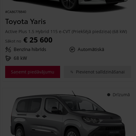
#CA86778840
Toyota Yaris
Active Plus 1.5 Hybrid 115 e-CVT (Priekšējā piedziņa) (68 kW)
€ 25 600
Sākot no
Benzīna hibrīds
Automātiskā
68 kW
Saņemt piedāvājumu
Pievienot salīdzināšanai
Drīzumā