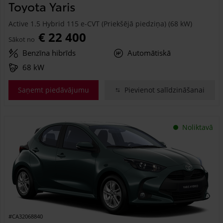
Toyota Yaris
Active 1.5 Hybrid 115 e-CVT (Priekšējā piedziņa) (68 kW)
€ 22 400
Sākot no
Benzīna hibrīds
Automātiskā
68 kW
Saņemt piedāvājumu
Pievienot salīdzināšanai
Noliktavā
#CA32068840