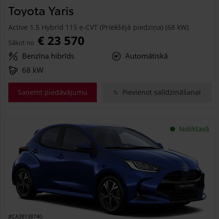
Toyota Yaris
Active 1.5 Hybrid 115 e-CVT (Priekšējā piedziņa) (68 kW)
€ 23 570
Sākot no
Benzīna hibrīds
Automātiskā
68 kW
Saņemt piedāvājumu
Pievienot salīdzināšanai
Noliktavā
#CA38138740