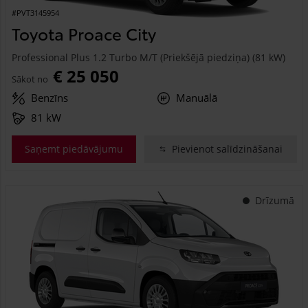
#PVT3145954
Toyota Proace City
Professional Plus 1.2 Turbo M/T (Priekšējā piedziņa) (81 kW)
€ 25 050
Sākot no
Benzīns
Manuālā
81 kW
Saņemt piedāvājumu
Pievienot salīdzināšanai
Drīzumā