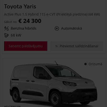
Toyota Yaris
Active Plus 1.5 Hybrid 115 e-CVT (Priekšējā piedziņa) (68 kW)
€ 24 300
Sākot no
Benzīna hibrīds
Automātiskā
68 kW
Saņemt piedāvājumu
Pievienot salīdzināšanai
Drīzumā
#PVT3060298