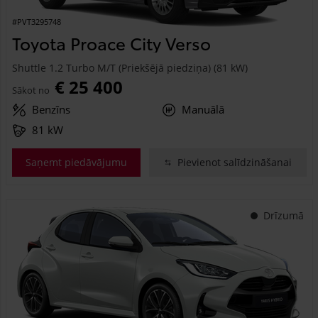
#PVT3295748
Toyota Proace City Verso
Shuttle 1.2 Turbo M/T (Priekšējā piedziņa) (81 kW)
€ 25 400
Sākot no
Benzīns
Manuālā
81 kW
Saņemt piedāvājumu
Pievienot salīdzināšanai
Drīzumā