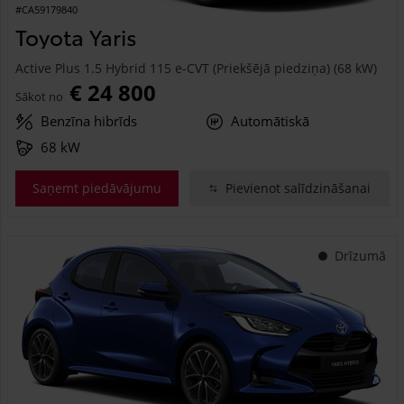
#CA59179840
Toyota Yaris
Active Plus 1.5 Hybrid 115 e-CVT (Priekšējā piedziņa) (68 kW)
€ 24 800
Sākot no
Benzīna hibrīds
Automātiskā
68 kW
Saņemt piedāvājumu
Pievienot salīdzināšanai
Drīzumā