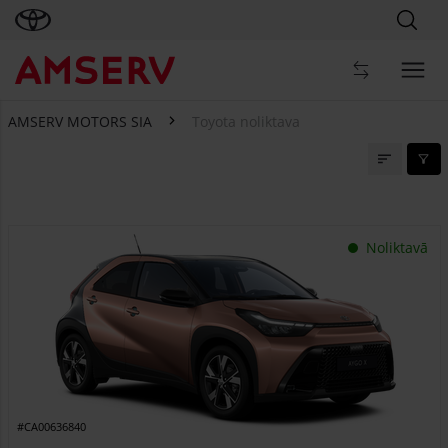
AMSERV MOTORS SIA
Toyota noliktava
Toyota noliktava
Noliktavā
#CA00636840