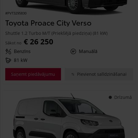
#PVT3295830
Toyota Proace City Verso
Shuttle 1.2 Turbo M/T (Priekšējā piedziņa) (81 kW)
€ 26 250
Sākot no
Benzīns
Manuālā
81 kW
Saņemt piedāvājumu
Pievienot salīdzināšanai
Drīzumā