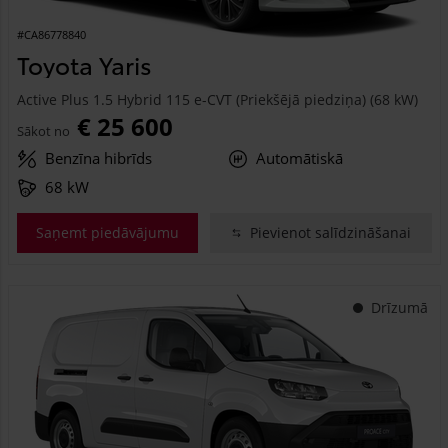
#CA86778840
Toyota Yaris
Active Plus 1.5 Hybrid 115 e-CVT (Priekšējā piedziņa) (68 kW)
€ 25 600
Sākot no
Benzīna hibrīds
Automātiskā
68 kW
Saņemt piedāvājumu
Pievienot salīdzināšanai
Drīzumā