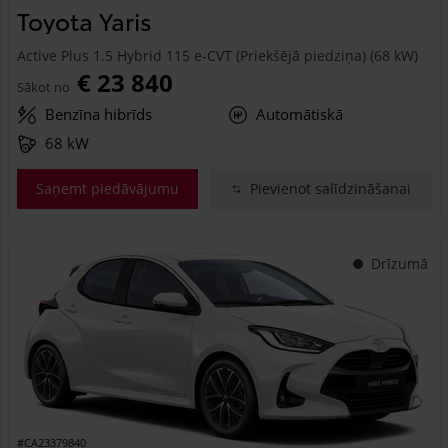
Toyota Yaris
Active Plus 1.5 Hybrid 115 e-CVT (Priekšējā piedziņa) (68 kW)
€ 23 840
Sākot no
Benzīna hibrīds
Automātiskā
68 kW
Saņemt piedāvājumu
Pievienot salīdzināšanai
Drīzumā
#CA23379840