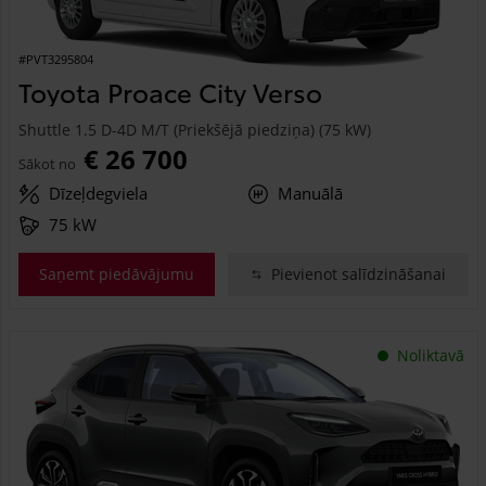
#PVT3295804
Toyota Proace City Verso
Shuttle 1.5 D-4D M/T (Priekšējā piedziņa) (75 kW)
€ 26 700
Sākot no
Dīzeļdegviela
Manuālā
75 kW
Saņemt piedāvājumu
Pievienot salīdzināšanai
Noliktavā