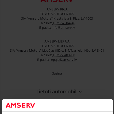
AMSERV RĪGA
TOYOTA AUTOCENTRS
SIA “Amserv Motors” Krasta iela 3, Rīga, LV-1003
Tālrunis:
+371-67204746
E-pasts:
info@amserv.lv
AMSERV LIEPĀJA
TOYOTA AUTOCENTRS
SIA “Amserv Motors” Liepājas filiāle, Brīvības iela 146b, LV-3401
Tālrunis:
+371-63483930
E-pasts:
liepaja@amserv.lv
Saziņa
Lietoti automobiļi
Finansēšana
Serviss