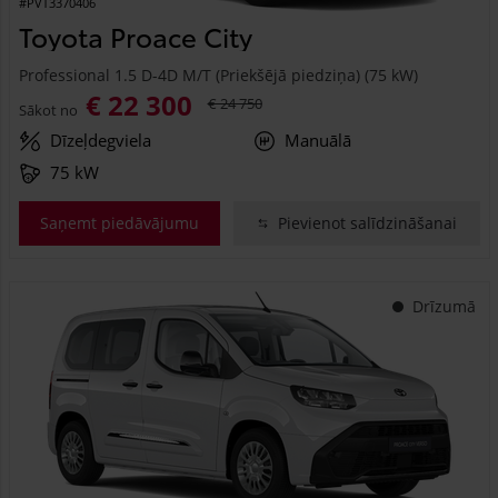
#PVT3370406
Toyota Proace City
Professional 1.5 D-4D M/T (Priekšējā piedziņa) (75 kW)
€ 22 300
€ 24 750
Sākot no
Dīzeļdegviela
Manuālā
75 kW
Saņemt piedāvājumu
Pievienot salīdzināšanai
Drīzumā