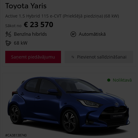
Toyota Yaris
Active 1.5 Hybrid 115 e-CVT (Priekšējā piedziņa) (68 kW)
€ 23 570
Sākot no
Benzīna hibrīds
Automātiskā
68 kW
Saņemt piedāvājumu
Pievienot salīdzināšanai
Noliktavā
#CA38138740