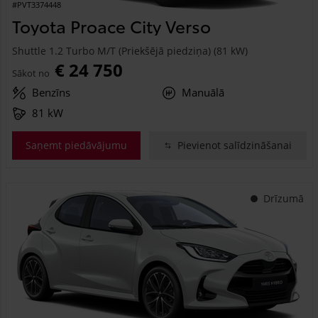
#PVT3374448
Toyota Proace City Verso
Shuttle 1.2 Turbo M/T (Priekšējā piedziņa) (81 kW)
€ 24 750
Sākot no
Benzīns
Manuālā
81 kW
Saņemt piedāvājumu
Pievienot salīdzināšanai
Drīzumā