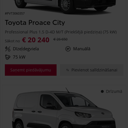
#PVT3060357
Toyota Proace City
Professional Plus 1.5 D-4D M/T (Priekšējā piedziņa) (75 kW)
€ 20 240
€ 26 650
Sākot no
Dīzeļdegviela
Manuālā
75 kW
Saņemt piedāvājumu
Pievienot salīdzināšanai
Drīzumā