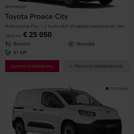
#PVT3295297
Toyota Proace City
Professional Plus 1.2 Turbo M/T (Priekšējā piedziņa) (81 kW)
€ 25 050
Sākot no
Benzīns
Manuālā
81 kW
Saņemt piedāvājumu
Pievienot salīdzināšanai
Drīzumā