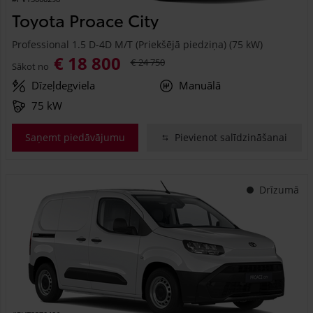
Toyota Proace City
Professional 1.5 D-4D M/T (Priekšējā piedziņa) (75 kW)
€ 18 800
€ 24 750
Sākot no
Dīzeļdegviela
Manuālā
75 kW
Saņemt piedāvājumu
Pievienot salīdzināšanai
Drīzumā