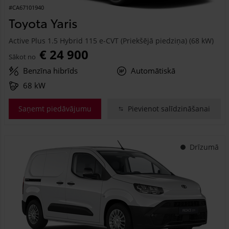
#CA67101940
Toyota Yaris
Active Plus 1.5 Hybrid 115 e-CVT (Priekšējā piedziņa) (68 kW)
€ 24 900
Sākot no
Benzīna hibrīds
Automātiskā
68 kW
Saņemt piedāvājumu
Pievienot salīdzināšanai
Drīzumā