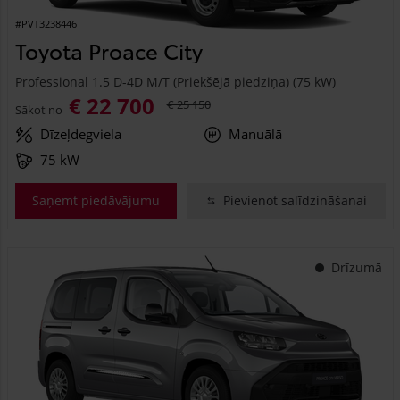
#PVT3238446
Toyota Proace City
Professional 1.5 D-4D M/T (Priekšējā piedziņa) (75 kW)
€ 22 700
€ 25 150
Sākot no
Dīzeļdegviela
Manuālā
75 kW
Saņemt piedāvājumu
Pievienot salīdzināšanai
Drīzumā