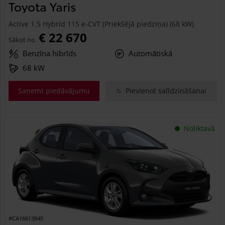
Toyota Yaris
Active 1.5 Hybrid 115 e-CVT (Priekšējā piedziņa) (68 kW)
€ 22 670
Sākot no
Benzīna hibrīds
Automātiskā
68 kW
Saņemt piedāvājumu
Pievienot salīdzināšanai
Noliktavā
#CA16613840