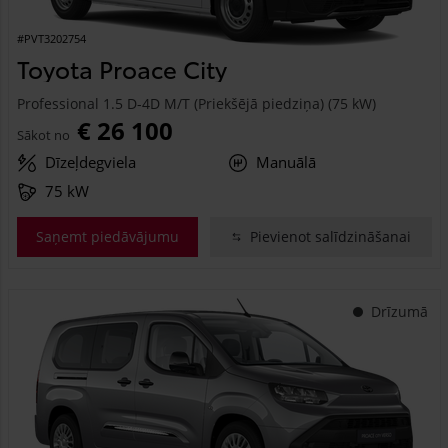
#PVT3202754
Toyota Proace City
Professional 1.5 D-4D M/T (Priekšējā piedziņa) (75 kW)
€ 26 100
Sākot no
Dīzeļdegviela
Manuālā
75 kW
Saņemt piedāvājumu
Pievienot salīdzināšanai
Drīzumā