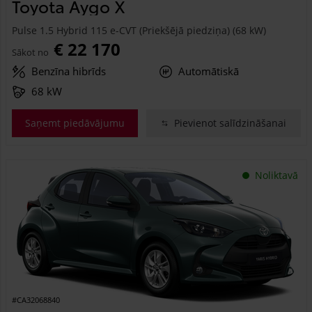
Toyota Aygo X
Pulse 1.5 Hybrid 115 e-CVT (Priekšējā piedziņa) (68 kW)
€ 22 170
Sākot no
Benzīna hibrīds
Automātiskā
68 kW
Saņemt piedāvājumu
Pievienot salīdzināšanai
Noliktavā
#CA32068840