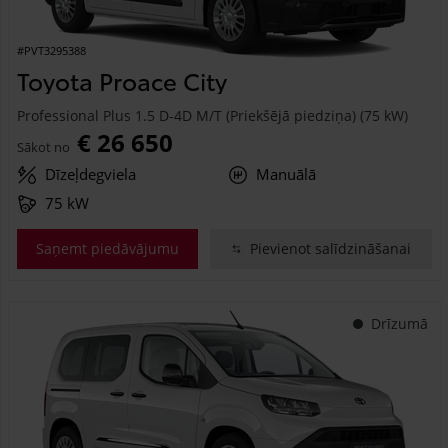
#PVT3295388
Toyota Proace City
Professional Plus 1.5 D-4D M/T (Priekšējā piedziņa) (75 kW)
€ 26 650
Sākot no
Dīzeļdegviela
Manuālā
75 kW
Saņemt piedāvājumu
Pievienot salīdzināšanai
Drīzumā