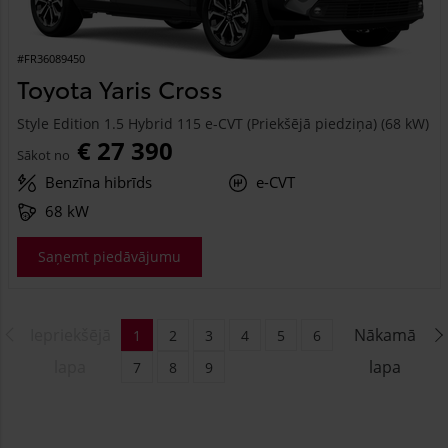
#FR36089450
Toyota Yaris Cross
Style Edition 1.5 Hybrid 115 e-CVT (Priekšējā piedziņa) (68 kW)
€ 27 390
Sākot no
Benzīna hibrīds
e-CVT
68 kW
Saņemt piedāvājumu
Iepriekšējā
Nākamā
1
2
3
4
5
6
lapa
lapa
7
8
9