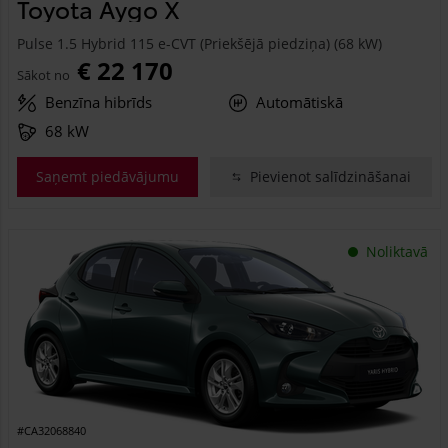
Toyota Aygo X
Pulse 1.5 Hybrid 115 e-CVT (Priekšējā piedziņa) (68 kW)
€ 22 170
Sākot no
Benzīna hibrīds
Automātiskā
68 kW
Saņemt piedāvājumu
Pievienot salīdzināšanai
Noliktavā
#CA32068840