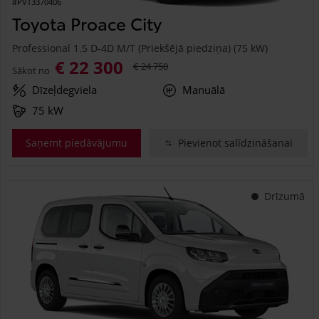
#PVT3370406
Toyota Proace City
Professional 1.5 D-4D M/T (Priekšējā piedziņa) (75 kW)
€ 22 300
€ 24 750
Sākot no
Dīzeļdegviela
Manuālā
75 kW
Saņemt piedāvājumu
Pievienot salīdzināšanai
Drīzumā