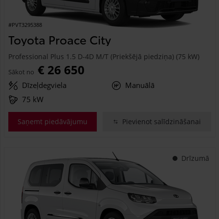
#PVT3295388
Toyota Proace City
Professional Plus 1.5 D-4D M/T (Priekšējā piedziņa) (75 kW)
€ 26 650
Sākot no
Dīzeļdegviela
Manuālā
75 kW
Saņemt piedāvājumu
Pievienot salīdzināšanai
Drīzumā