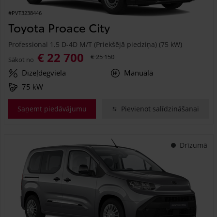
#PVT3238446
Toyota Proace City
Professional 1.5 D-4D M/T (Priekšējā piedziņa) (75 kW)
€ 22 700
€ 25 150
Sākot no
Dīzeļdegviela
Manuālā
75 kW
Saņemt piedāvājumu
Pievienot salīdzināšanai
Drīzumā