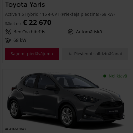
Toyota Yaris
Active 1.5 Hybrid 115 e-CVT (Priekšējā piedziņa) (68 kW)
€ 22 670
Sākot no
Benzīna hibrīds
Automātiskā
68 kW
Saņemt piedāvājumu
Pievienot salīdzināšanai
Noliktavā
#CA16613840