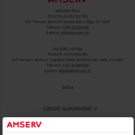
AMSERV RĪGA
TOYOTA AUTOCENTRS
SIA “Amserv Motors” Krasta iela 3, Rīga, LV-1003
Tālrunis:
+371-67204746
E-pasts:
info@amserv.lv
AMSERV LIEPĀJA
TOYOTA AUTOCENTRS
SIA “Amserv Motors” Liepājas filiāle, Brīvības iela 146b, LV-3401
Tālrunis:
+371-63483930
E-pasts:
liepaja@amserv.lv
Saziņa
Lietoti automobiļi
Finansēšana
Serviss