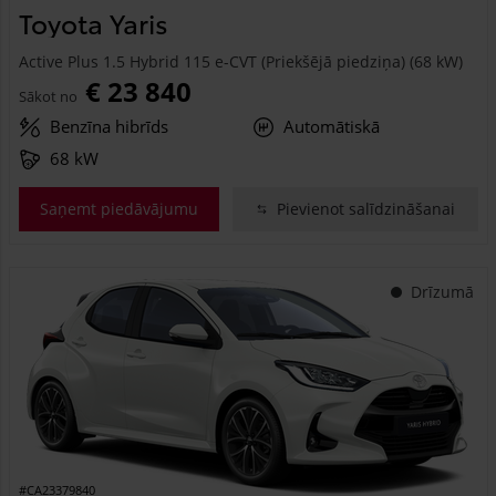
Toyota Yaris
Active Plus 1.5 Hybrid 115 e-CVT (Priekšējā piedziņa) (68 kW)
€ 23 840
Sākot no
Benzīna hibrīds
Automātiskā
68 kW
Saņemt piedāvājumu
Pievienot salīdzināšanai
Drīzumā
#CA23379840