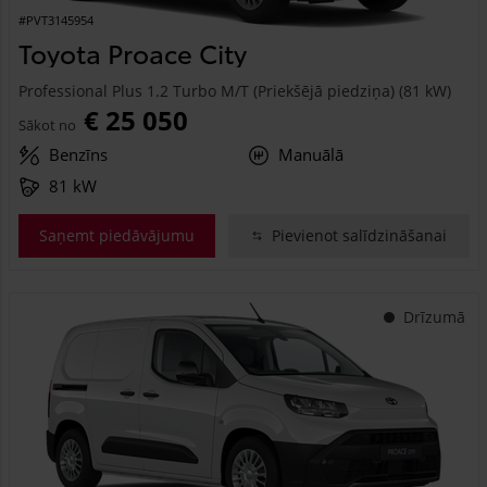
#PVT3145954
Toyota Proace City
Professional Plus 1.2 Turbo M/T (Priekšējā piedziņa) (81 kW)
€ 25 050
Sākot no
Benzīns
Manuālā
81 kW
Saņemt piedāvājumu
Pievienot salīdzināšanai
Drīzumā