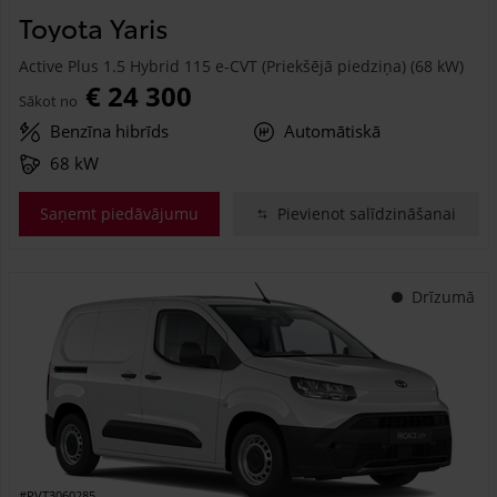
Toyota Yaris
Active Plus 1.5 Hybrid 115 e-CVT (Priekšējā piedziņa) (68 kW)
€ 24 300
Sākot no
Benzīna hibrīds
Automātiskā
68 kW
Saņemt piedāvājumu
Pievienot salīdzināšanai
Drīzumā
#PVT3060285