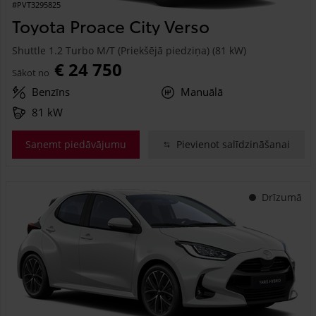
#PVT3295825
Toyota Proace City Verso
Shuttle 1.2 Turbo M/T (Priekšējā piedziņa) (81 kW)
€ 24 750
Sākot no
Benzīns
Manuālā
81 kW
Saņemt piedāvājumu
Pievienot salīdzināšanai
Drīzumā