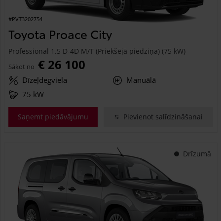
#PVT3202754
Toyota Proace City
Professional 1.5 D-4D M/T (Priekšējā piedziņa) (75 kW)
€ 26 100
Sākot no
Dīzeļdegviela
Manuālā
75 kW
Saņemt piedāvājumu
Pievienot salīdzināšanai
Drīzumā