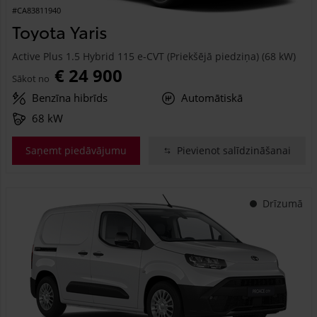
#CA83811940
Toyota Yaris
Active Plus 1.5 Hybrid 115 e-CVT (Priekšējā piedziņa) (68 kW)
€ 24 900
Sākot no
Benzīna hibrīds
Automātiskā
68 kW
Saņemt piedāvājumu
Pievienot salīdzināšanai
Drīzumā