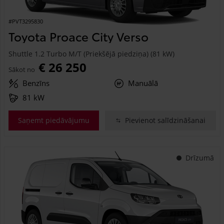
#PVT3295830
Toyota Proace City Verso
Shuttle 1.2 Turbo M/T (Priekšējā piedziņa) (81 kW)
€ 26 250
Sākot no
Benzīns
Manuālā
81 kW
Saņemt piedāvājumu
Pievienot salīdzināšanai
Drīzumā