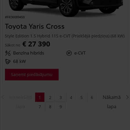
#FR36089450
Toyota Yaris Cross
Style Edition 1.5 Hybrid 115 e-CVT (Priekšējā piedziņa) (68 kW)
€ 27 390
Sākot no
Benzīna hibrīds
e-CVT
68 kW
Saņemt piedāvājumu
Iepriekšējā
Nākamā
1
2
3
4
5
6
lapa
lapa
7
8
9