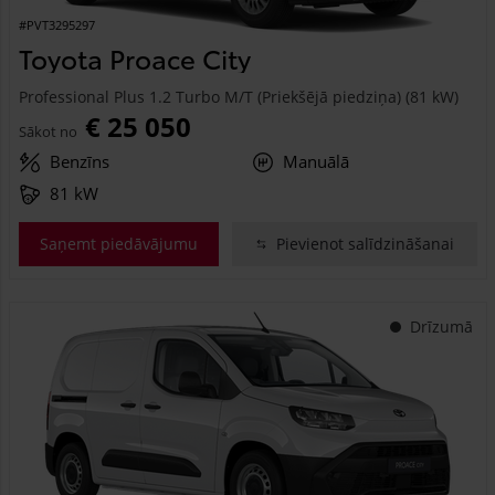
#PVT3295297
Toyota Proace City
Professional Plus 1.2 Turbo M/T (Priekšējā piedziņa) (81 kW)
€ 25 050
Sākot no
Benzīns
Manuālā
81 kW
Saņemt piedāvājumu
Pievienot salīdzināšanai
Drīzumā