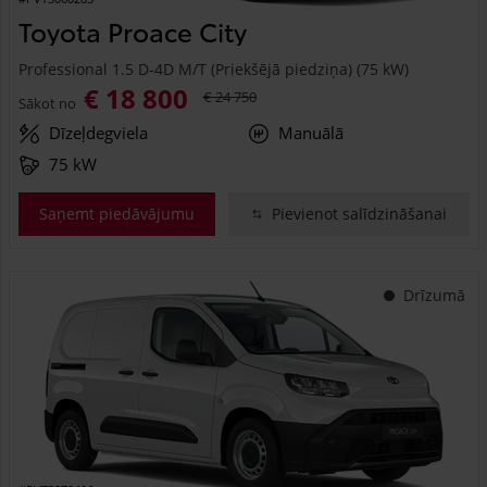
Toyota Proace City
Professional 1.5 D-4D M/T (Priekšējā piedziņa) (75 kW)
€ 18 800
€ 24 750
Sākot no
Dīzeļdegviela
Manuālā
75 kW
Saņemt piedāvājumu
Pievienot salīdzināšanai
Drīzumā