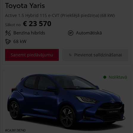
Toyota Yaris
Active 1.5 Hybrid 115 e-CVT (Priekšējā piedziņa) (68 kW)
€ 23 570
Sākot no
Benzīna hibrīds
Automātiskā
68 kW
Saņemt piedāvājumu
Pievienot salīdzināšanai
Noliktavā
#CA38138740