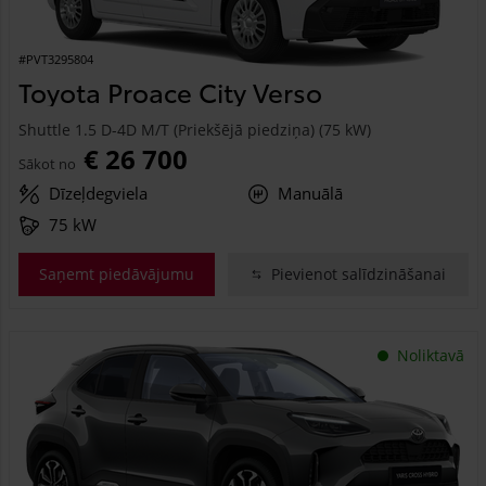
#PVT3295804
Toyota Proace City Verso
Shuttle 1.5 D-4D M/T (Priekšējā piedziņa) (75 kW)
€ 26 700
Sākot no
Dīzeļdegviela
Manuālā
75 kW
Saņemt piedāvājumu
Pievienot salīdzināšanai
Noliktavā