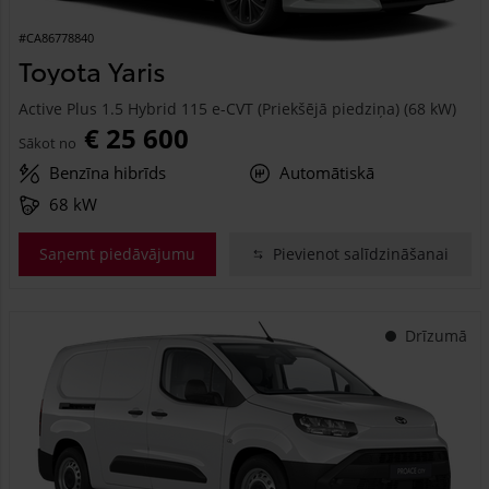
#CA86778840
Toyota Yaris
Active Plus 1.5 Hybrid 115 e-CVT (Priekšējā piedziņa) (68 kW)
€ 25 600
Sākot no
Benzīna hibrīds
Automātiskā
68 kW
Saņemt piedāvājumu
Pievienot salīdzināšanai
Drīzumā