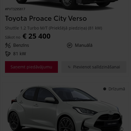
#PVT3295817
Toyota Proace City Verso
Shuttle 1.2 Turbo M/T (Priekšējā piedziņa) (81 kW)
€ 25 400
Sākot no
Benzīns
Manuālā
81 kW
Saņemt piedāvājumu
Pievienot salīdzināšanai
Drīzumā