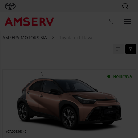
AMSERV MOTORS SIA
Toyota noliktava
Toyota noliktava
Noliktavā
#CA00636840