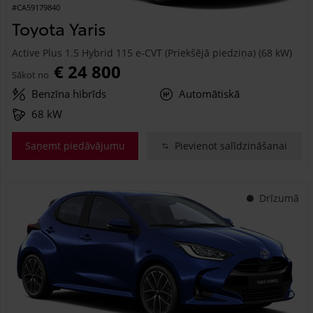
#CA59179840
Toyota Yaris
Active Plus 1.5 Hybrid 115 e-CVT (Priekšējā piedziņa) (68 kW)
€ 24 800
Sākot no
Benzīna hibrīds
Automātiskā
68 kW
Saņemt piedāvājumu
Pievienot salīdzināšanai
Drīzumā