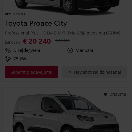
#PVT3060341
Toyota Proace City
Professional Plus 1.5 D-4D M/T (Priekšējā piedziņa) (75 kW)
€ 20 240
€ 26 650
Sākot no
Dīzeļdegviela
Manuālā
75 kW
Saņemt piedāvājumu
Pievienot salīdzināšanai
Drīzumā