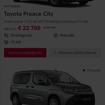
#PVT3238446
Toyota Proace City
Professional 1.5 D-4D M/T (Priekšējā piedziņa) (75 kW)
€ 22 700
€ 25 150
Sākot no
Dīzeļdegviela
Manuālā
75 kW
Saņemt piedāvājumu
Pievienot salīdzināšanai
Drīzumā