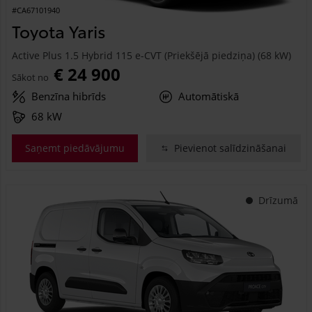
#CA67101940
Toyota Yaris
Active Plus 1.5 Hybrid 115 e-CVT (Priekšējā piedziņa) (68 kW)
€ 24 900
Sākot no
Benzīna hibrīds
Automātiskā
68 kW
Saņemt piedāvājumu
Pievienot salīdzināšanai
Drīzumā