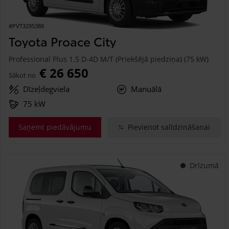
#PVT3295388
Toyota Proace City
Professional Plus 1.5 D-4D M/T (Priekšējā piedziņa) (75 kW)
€ 26 650
Sākot no
Dīzeļdegviela
Manuālā
75 kW
Saņemt piedāvājumu
Pievienot salīdzināšanai
Drīzumā