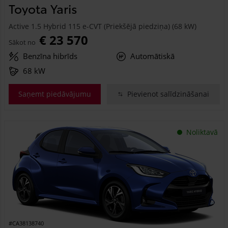
Toyota Yaris
Active 1.5 Hybrid 115 e-CVT (Priekšējā piedziņa) (68 kW)
€ 23 570
Sākot no
Benzīna hibrīds
Automātiskā
68 kW
Saņemt piedāvājumu
Pievienot salīdzināšanai
Noliktavā
#CA38138740