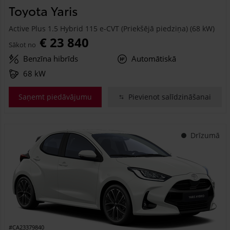
Toyota Yaris
Active Plus 1.5 Hybrid 115 e-CVT (Priekšējā piedziņa) (68 kW)
€ 23 840
Sākot no
Benzīna hibrīds
Automātiskā
68 kW
Saņemt piedāvājumu
Pievienot salīdzināšanai
Drīzumā
#CA23379840