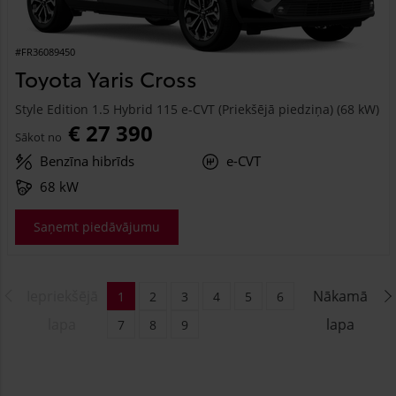
#FR36089450
Toyota Yaris Cross
Style Edition 1.5 Hybrid 115 e-CVT (Priekšējā piedziņa) (68 kW)
€ 27 390
Sākot no
Benzīna hibrīds
e-CVT
68 kW
Saņemt piedāvājumu
Iepriekšējā
Nākamā
1
2
3
4
5
6
lapa
lapa
7
8
9