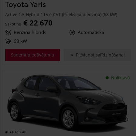
Toyota Yaris
Active 1.5 Hybrid 115 e-CVT (Priekšējā piedziņa) (68 kW)
€ 22 670
Sākot no
Benzīna hibrīds
Automātiskā
68 kW
Saņemt piedāvājumu
Pievienot salīdzināšanai
Noliktavā
#CA16613840