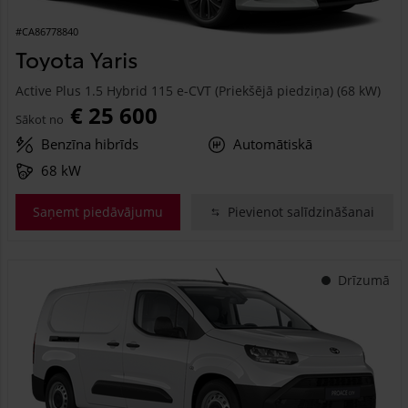
#CA86778840
Toyota Yaris
Active Plus 1.5 Hybrid 115 e-CVT (Priekšējā piedziņa) (68 kW)
€ 25 600
Sākot no
Benzīna hibrīds
Automātiskā
68 kW
Saņemt piedāvājumu
Pievienot salīdzināšanai
Drīzumā