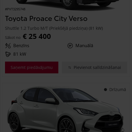
#PVT3295748
Toyota Proace City Verso
Shuttle 1.2 Turbo M/T (Priekšējā piedziņa) (81 kW)
€ 25 400
Sākot no
Benzīns
Manuālā
81 kW
Saņemt piedāvājumu
Pievienot salīdzināšanai
Drīzumā