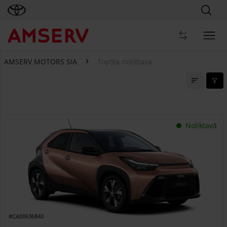
AMSERV MOTORS SIA
Toyota noliktava
Toyota noliktava
Noliktavā
#CA00636840