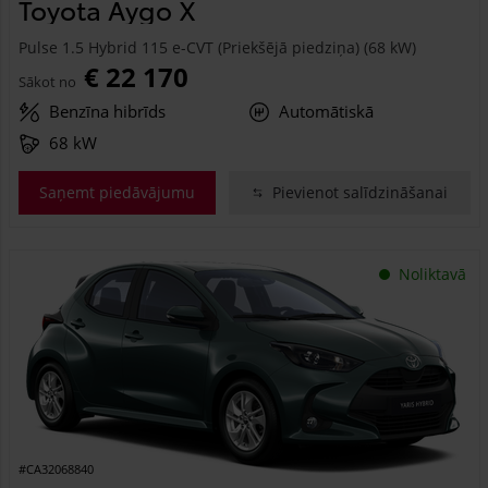
Toyota Aygo X
Pulse 1.5 Hybrid 115 e-CVT (Priekšējā piedziņa) (68 kW)
€ 22 170
Sākot no
Benzīna hibrīds
Automātiskā
68 kW
Saņemt piedāvājumu
Pievienot salīdzināšanai
Noliktavā
#CA32068840