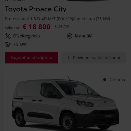
Toyota Proace City
Professional 1.5 D-4D M/T (Priekšējā piedziņa) (75 kW)
€ 18 800
€ 24 750
Sākot no
Dīzeļdegviela
Manuālā
75 kW
Saņemt piedāvājumu
Pievienot salīdzināšanai
Drīzumā