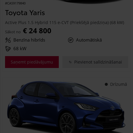
#CA59179840
Toyota Yaris
Active Plus 1.5 Hybrid 115 e-CVT (Priekšējā piedziņa) (68 kW)
€ 24 800
Sākot no
Benzīna hibrīds
Automātiskā
68 kW
Saņemt piedāvājumu
Pievienot salīdzināšanai
Drīzumā