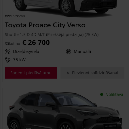
#PVT3295804
Toyota Proace City Verso
Shuttle 1.5 D-4D M/T (Priekšējā piedziņa) (75 kW)
€ 26 700
Sākot no
Dīzeļdegviela
Manuālā
75 kW
Saņemt piedāvājumu
Pievienot salīdzināšanai
Noliktavā