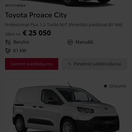
#PVT3145954
Toyota Proace City
Professional Plus 1.2 Turbo M/T (Priekšējā piedziņa) (81 kW)
€ 25 050
Sākot no
Benzīns
Manuālā
81 kW
Saņemt piedāvājumu
Pievienot salīdzināšanai
Drīzumā