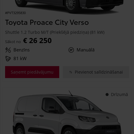
#PVT3295830
Toyota Proace City Verso
Shuttle 1.2 Turbo M/T (Priekšējā piedziņa) (81 kW)
€ 26 250
Sākot no
Benzīns
Manuālā
81 kW
Saņemt piedāvājumu
Pievienot salīdzināšanai
Drīzumā