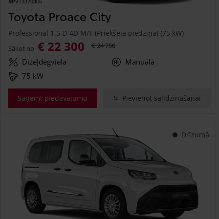
#PVT3370406
Toyota Proace City
Professional 1.5 D-4D M/T (Priekšējā piedziņa) (75 kW)
€ 22 300
€ 24 750
Sākot no
Dīzeļdegviela
Manuālā
75 kW
Saņemt piedāvājumu
Pievienot salīdzināšanai
Drīzumā