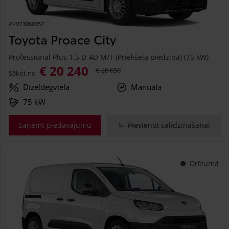
#PVT3060357
Toyota Proace City
Professional Plus 1.5 D-4D M/T (Priekšējā piedziņa) (75 kW)
€ 20 240
€ 26 650
Sākot no
Dīzeļdegviela
Manuālā
75 kW
Saņemt piedāvājumu
Pievienot salīdzināšanai
Drīzumā