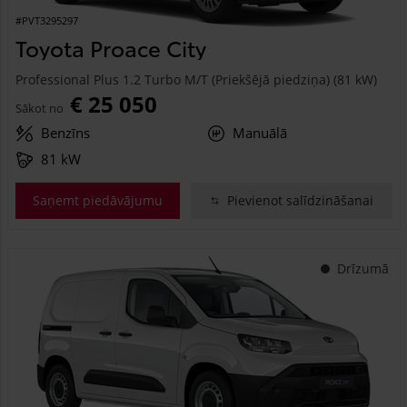
#PVT3295297
Toyota Proace City
Professional Plus 1.2 Turbo M/T (Priekšējā piedziņa) (81 kW)
€ 25 050
Sākot no
Benzīns
Manuālā
81 kW
Saņemt piedāvājumu
Pievienot salīdzināšanai
Drīzumā