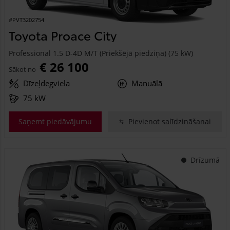
#PVT3202754
Toyota Proace City
Professional 1.5 D-4D M/T (Priekšējā piedziņa) (75 kW)
€ 26 100
Sākot no
Dīzeļdegviela
Manuālā
75 kW
Saņemt piedāvājumu
Pievienot salīdzināšanai
Drīzumā