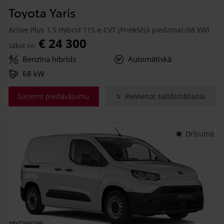
Toyota Yaris
Active Plus 1.5 Hybrid 115 e-CVT (Priekšējā piedziņa) (68 kW)
€ 24 300
Sākot no
Benzīna hibrīds
Automātiskā
68 kW
Saņemt piedāvājumu
Pievienot salīdzināšanai
Drīzumā
#PVT3060298