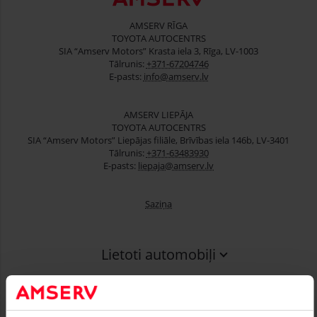
AMSERV RĪGA
TOYOTA AUTOCENTRS
SIA “Amserv Motors” Krasta iela 3, Rīga, LV-1003
Tālrunis:
+371-67204746
E-pasts:
info@amserv.lv
AMSERV LIEPĀJA
TOYOTA AUTOCENTRS
SIA “Amserv Motors” Liepājas filiāle, Brīvības iela 146b, LV-3401
Tālrunis:
+371-63483930
E-pasts:
liepaja@amserv.lv
Saziņa
Lietoti automobiļi
Finansēšana
Serviss