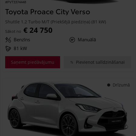
#PVT3374448
Toyota Proace City Verso
Shuttle 1.2 Turbo M/T (Priekšējā piedziņa) (81 kW)
€ 24 750
Sākot no
Benzīns
Manuālā
81 kW
Saņemt piedāvājumu
Pievienot salīdzināšanai
Drīzumā