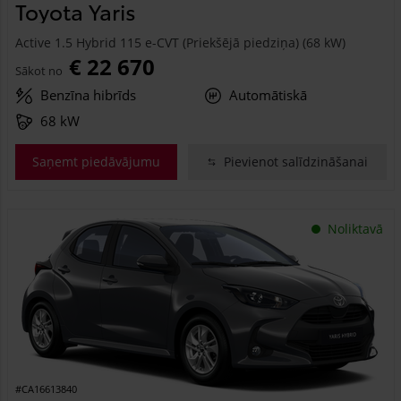
Toyota Yaris
Active 1.5 Hybrid 115 e-CVT (Priekšējā piedziņa) (68 kW)
€ 22 670
Sākot no
Benzīna hibrīds
Automātiskā
68 kW
Saņemt piedāvājumu
Pievienot salīdzināšanai
Noliktavā
#CA16613840