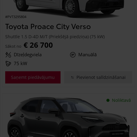
#PVT3295804
Toyota Proace City Verso
Shuttle 1.5 D-4D M/T (Priekšējā piedziņa) (75 kW)
€ 26 700
Sākot no
Dīzeļdegviela
Manuālā
75 kW
Saņemt piedāvājumu
Pievienot salīdzināšanai
Noliktavā