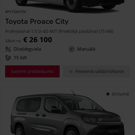
#PVT3202754
Toyota Proace City
Professional 1.5 D-4D M/T (Priekšējā piedziņa) (75 kW)
€ 26 100
Sākot no
Dīzeļdegviela
Manuālā
75 kW
Saņemt piedāvājumu
Pievienot salīdzināšanai
Drīzumā