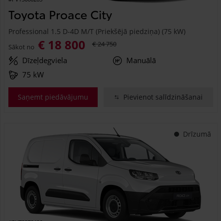
Toyota Proace City
Professional 1.5 D-4D M/T (Priekšējā piedziņa) (75 kW)
€ 18 800
€ 24 750
Sākot no
Dīzeļdegviela
Manuālā
75 kW
Saņemt piedāvājumu
Pievienot salīdzināšanai
Drīzumā