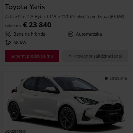
Toyota Yaris
Active Plus 1.5 Hybrid 115 e-CVT (Priekšējā piedziņa) (68 kW)
€ 23 840
Sākot no
Benzīna hibrīds
Automātiskā
68 kW
Saņemt piedāvājumu
Pievienot salīdzināšanai
Drīzumā
#CA23379840