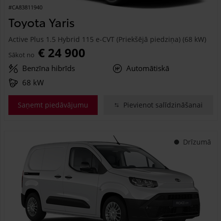
#CA83811940
Toyota Yaris
Active Plus 1.5 Hybrid 115 e-CVT (Priekšējā piedziņa) (68 kW)
€ 24 900
Sākot no
Benzīna hibrīds
Automātiskā
68 kW
Saņemt piedāvājumu
Pievienot salīdzināšanai
Drīzumā