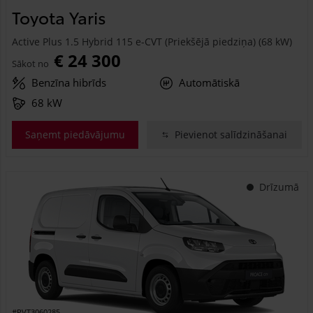
Toyota Yaris
Active Plus 1.5 Hybrid 115 e-CVT (Priekšējā piedziņa) (68 kW)
€ 24 300
Sākot no
Benzīna hibrīds
Automātiskā
68 kW
Saņemt piedāvājumu
Pievienot salīdzināšanai
Drīzumā
#PVT3060285