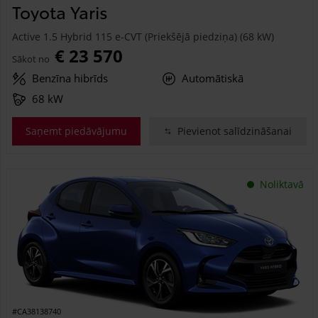
Toyota Yaris
Active 1.5 Hybrid 115 e-CVT (Priekšējā piedziņa) (68 kW)
€ 23 570
Sākot no
Benzīna hibrīds
Automātiskā
68 kW
Saņemt piedāvājumu
Pievienot salīdzināšanai
Noliktavā
#CA38138740