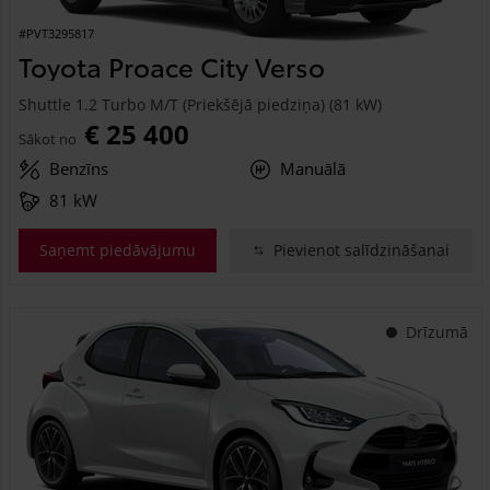
#PVT3295817
Toyota Proace City Verso
Shuttle 1.2 Turbo M/T (Priekšējā piedziņa) (81 kW)
€ 25 400
Sākot no
Benzīns
Manuālā
81 kW
Saņemt piedāvājumu
Pievienot salīdzināšanai
Drīzumā