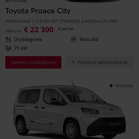
#PVT3370406
Toyota Proace City
Professional 1.5 D-4D M/T (Priekšējā piedziņa) (75 kW)
€ 22 300
€ 24 750
Sākot no
Dīzeļdegviela
Manuālā
75 kW
Saņemt piedāvājumu
Pievienot salīdzināšanai
Drīzumā