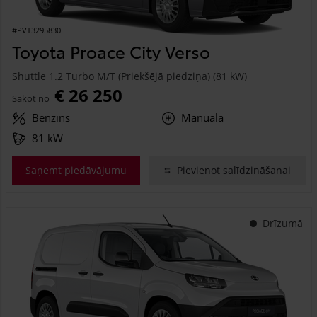
#PVT3295830
Toyota Proace City Verso
Shuttle 1.2 Turbo M/T (Priekšējā piedziņa) (81 kW)
€ 26 250
Sākot no
Benzīns
Manuālā
81 kW
Saņemt piedāvājumu
Pievienot salīdzināšanai
Drīzumā