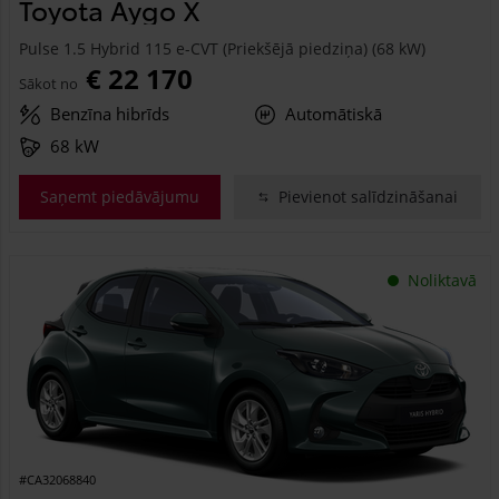
Toyota Aygo X
Pulse 1.5 Hybrid 115 e-CVT (Priekšējā piedziņa) (68 kW)
€ 22 170
Sākot no
Benzīna hibrīds
Automātiskā
68 kW
Saņemt piedāvājumu
Pievienot salīdzināšanai
Noliktavā
#CA32068840