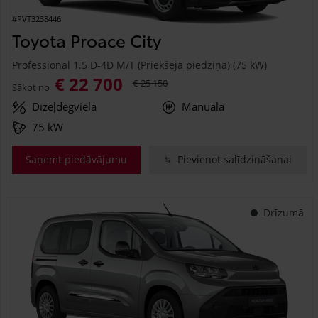
#PVT3238446
Toyota Proace City
Professional 1.5 D-4D M/T (Priekšējā piedziņa) (75 kW)
€ 22 700
€ 25 150
Sākot no
Dīzeļdegviela
Manuālā
75 kW
Saņemt piedāvājumu
Pievienot salīdzināšanai
Drīzumā