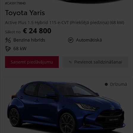
#CA59179840
Toyota Yaris
Active Plus 1.5 Hybrid 115 e-CVT (Priekšējā piedziņa) (68 kW)
€ 24 800
Sākot no
Benzīna hibrīds
Automātiskā
68 kW
Saņemt piedāvājumu
Pievienot salīdzināšanai
Drīzumā