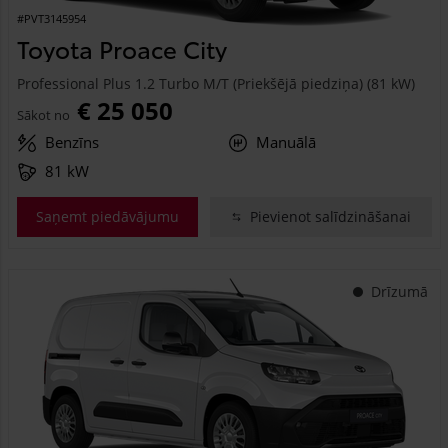
#PVT3145954
Toyota Proace City
Professional Plus 1.2 Turbo M/T (Priekšējā piedziņa) (81 kW)
€ 25 050
Sākot no
Benzīns
Manuālā
81 kW
Saņemt piedāvājumu
Pievienot salīdzināšanai
Drīzumā