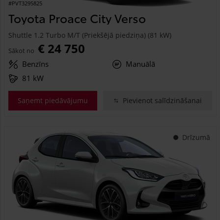
#PVT3295825
Toyota Proace City Verso
Shuttle 1.2 Turbo M/T (Priekšējā piedziņa) (81 kW)
€ 24 750
Sākot no
Benzīns
Manuālā
81 kW
Saņemt piedāvājumu
Pievienot salīdzināšanai
Drīzumā