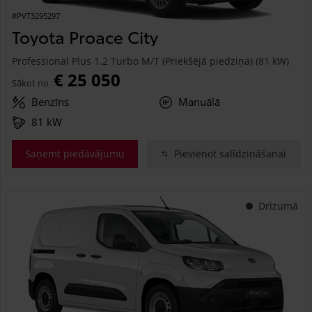
#PVT3295297
Toyota Proace City
Professional Plus 1.2 Turbo M/T (Priekšējā piedziņa) (81 kW)
€ 25 050
Sākot no
Benzīns
Manuālā
81 kW
Saņemt piedāvājumu
Pievienot salīdzināšanai
Drīzumā