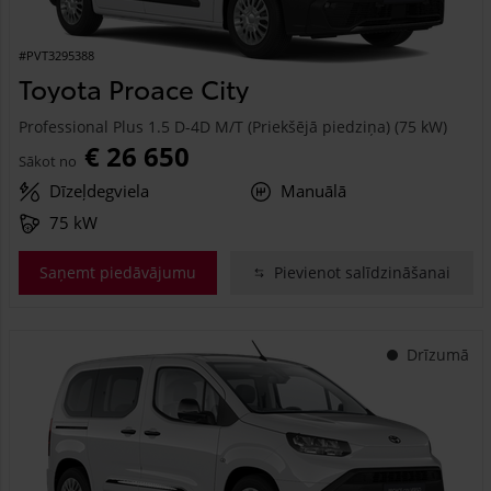
#PVT3295388
Toyota Proace City
Professional Plus 1.5 D-4D M/T (Priekšējā piedziņa) (75 kW)
€ 26 650
Sākot no
Dīzeļdegviela
Manuālā
75 kW
Saņemt piedāvājumu
Pievienot salīdzināšanai
Drīzumā