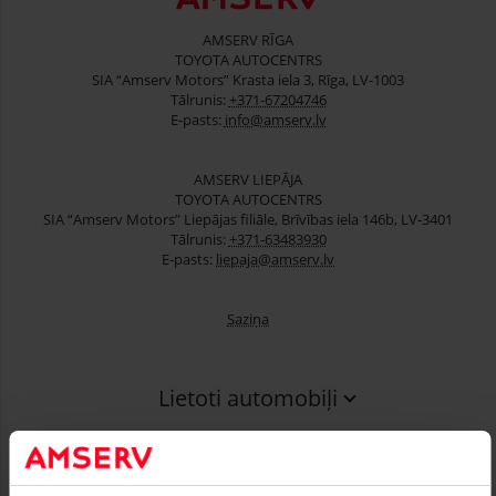
AMSERV RĪGA
TOYOTA AUTOCENTRS
SIA “Amserv Motors” Krasta iela 3, Rīga, LV-1003
Tālrunis:
+371-67204746
E-pasts:
info@amserv.lv
AMSERV LIEPĀJA
TOYOTA AUTOCENTRS
SIA “Amserv Motors” Liepājas filiāle, Brīvības iela 146b, LV-3401
Tālrunis:
+371-63483930
E-pasts:
liepaja@amserv.lv
Saziņa
Lietoti automobiļi
Finansēšana
Serviss