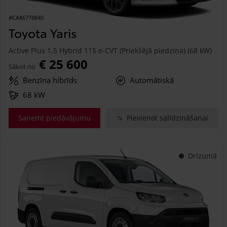
#CA86778840
Toyota Yaris
Active Plus 1.5 Hybrid 115 e-CVT (Priekšējā piedziņa) (68 kW)
€ 25 600
Sākot no
Benzīna hibrīds
Automātiskā
68 kW
Saņemt piedāvājumu
Pievienot salīdzināšanai
Drīzumā