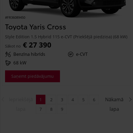
#FR36089450
Toyota Yaris Cross
Style Edition 1.5 Hybrid 115 e-CVT (Priekšējā piedziņa) (68 kW)
€ 27 390
Sākot no
Benzīna hibrīds
e-CVT
68 kW
Saņemt piedāvājumu
Iepriekšējā
Nākamā
1
2
3
4
5
6
lapa
lapa
7
8
9