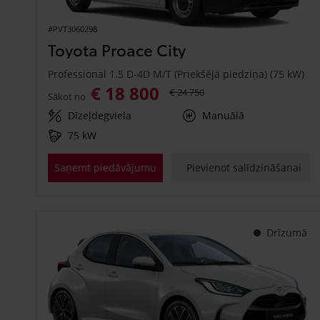
#PVT3060298
Toyota Proace City
Professional 1.5 D-4D M/T (Priekšējā piedziņa) (75 kW)
€ 18 800
€ 24 750
Sākot no
Dīzeļdegviela
Manuālā
75 kW
Saņemt piedāvājumu
Pievienot salīdzināšanai
Drīzumā