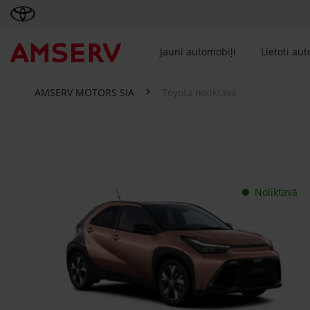
Jauni automobiļi
Lietoti au
AMSERV MOTORS SIA
Toyota noliktava
Toyota noliktava
Noliktavā