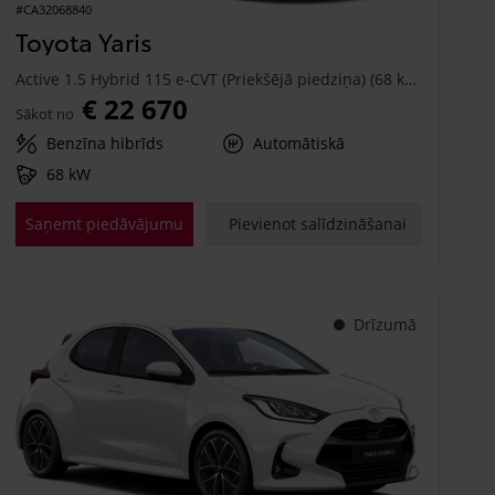
#CA32068840
Toyota Yaris
Active 1.5 Hybrid 115 e-CVT (Priekšējā piedziņa) (68 kW)
€ 22 670
Sākot no
Benzīna hibrīds
Automātiskā
68 kW
Saņemt piedāvājumu
Pievienot salīdzināšanai
Drīzumā