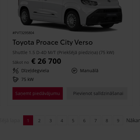
#PVT3295804
Toyota Proace City Verso
Shuttle 1.5 D-4D M/T (Priekšējā piedziņa) (75 kW)
€ 26 700
Sākot no
Dīzeļdegviela
Manuālā
75 kW
Saņemt piedāvājumu
Pievienot salīdzināšanai
šējā lapa
Nāka
1
2
3
4
5
6
7
8
9