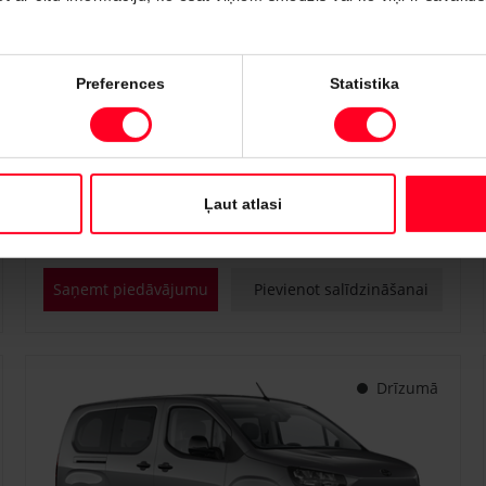
#PVT3238446
Preferences
Statistika
Toyota Proace City
Professional 1.5 D-4D M/T (Priekšējā piedziņa) (75 kW)
€ 22 700
€ 25 150
Sākot no
Ļaut atlasi
Dīzeļdegviela
Manuālā
75 kW
Saņemt piedāvājumu
Pievienot salīdzināšanai
Drīzumā