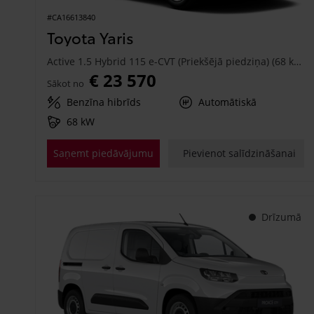
#CA16613840
Toyota Yaris
Active 1.5 Hybrid 115 e-CVT (Priekšējā piedziņa) (68 kW)
€ 23 570
Sākot no
Benzīna hibrīds
Automātiskā
68 kW
Saņemt piedāvājumu
Pievienot salīdzināšanai
Drīzumā