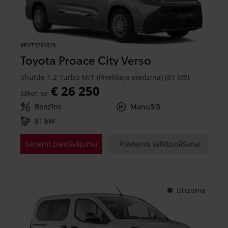
#PVT3295829
Toyota Proace City Verso
Shuttle 1.2 Turbo M/T (Priekšējā piedziņa) (81 kW)
€ 26 250
Sākot no
Benzīns
Manuālā
81 kW
Saņemt piedāvājumu
Pievienot salīdzināšanai
Drīzumā