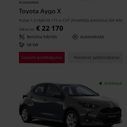
#CA00636840
Toyota Aygo X
Pulse 1.5 Hybrid 115 e-CVT (Priekšējā piedziņa) (68 kW)
€ 22 170
Sākot no
Benzīna hibrīds
Automātiskā
68 kW
Saņemt piedāvājumu
Pievienot salīdzināšanai
Noliktavā