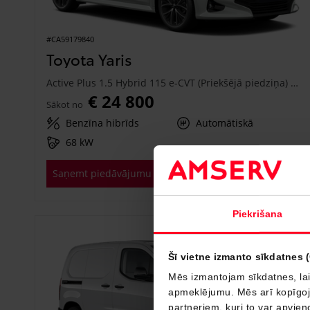
#CA59179840
Toyota Yaris
Active Plus 1.5 Hybrid 115 e-CVT (Priekšējā piedziņa) (68 kW)
€ 24 800
Sākot no
Benzīna hibrīds
Automātiskā
68 kW
Saņemt piedāvājumu
Pievienot salīdzināšanai
Piekrišana
Drīzumā
Šī vietne izmanto sīkdatnes 
Mēs izmantojam sīkdatnes, lai
apmeklējumu. Mēs arī kopīgojam
partneriem, kuri to var apvieno