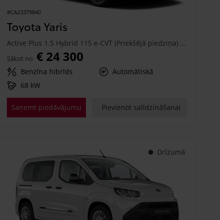
#CA23379840
Toyota Yaris
Active Plus 1.5 Hybrid 115 e-CVT (Priekšējā piedziņa) (68 kW)
€ 24 300
Sākot no
Benzīna hibrīds
Automātiskā
68 kW
Saņemt piedāvājumu
Pievienot salīdzināšanai
Drīzumā