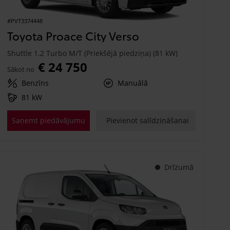
#PVT3374448
Toyota Proace City Verso
Shuttle 1.2 Turbo M/T (Priekšējā piedziņa) (81 kW)
€ 24 750
Sākot no
Benzīns
Manuālā
81 kW
Saņemt piedāvājumu
Pievienot salīdzināšanai
Drīzumā