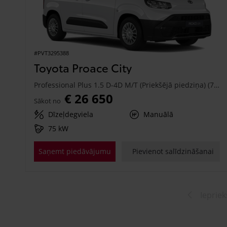
#PVT3295388
Toyota Proace City
Professional Plus 1.5 D-4D M/T (Priekšējā piedziņa) (75 kW)
€ 26 650
Sākot no
Dīzeļdegviela
Manuālā
75 kW
Saņemt piedāvājumu
Pievienot salīdzināšanai
Iepriek