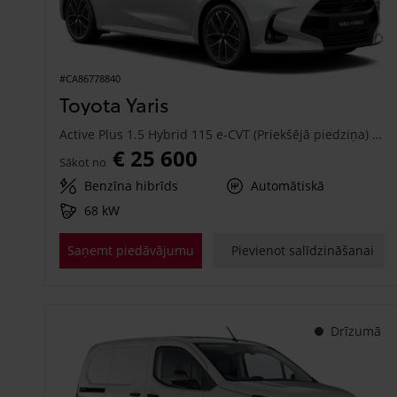
#CA86778840
Toyota Yaris
Active Plus 1.5 Hybrid 115 e-CVT (Priekšējā piedziņa) (68 kW)
€ 25 600
Sākot no
Benzīna hibrīds
Automātiskā
68 kW
Saņemt piedāvājumu
Pievienot salīdzināšanai
Drīzumā