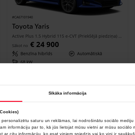
#CA67101940
Toyota Yaris
Active Plus 1.5 Hybrid 115 e-CVT (Priekšējā piedziņa) (68 kW)
€ 24 900
Sākot no
Benzīna hibrīds
Automātiskā
68 kW
Saņemt piedāvājumu
Pievienot salīdzināšanai
Sīkāka informācija
Drīzumā
(Cookies)
 personalizētu saturu un reklāmas, lai nodrošinātu sociālo mediju 
 informāciju par to, kā jūs lietojat mūsu vietni ar mūsu sociālo 
t ar citu informāciju, ko esat viņiem sniedzis vai ko viņi ir savāku