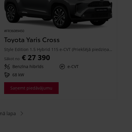
#FR36089450
Toyota Yaris Cross
Style Edition 1.5 Hybrid 115 e-CVT (Priekšējā piedziņa) (68 kW)
€ 27 390
Sākot no
Benzīna hibrīds
e-CVT
68 kW
Saņemt piedāvājumu
mā lapa