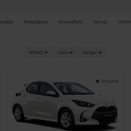
tomobiļi
Piedāvājumi
Finansēšana
Serviss
Uzņē
Modeļi
Cena
Opcijas
Drīzumā