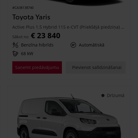
#CA38138740
Toyota Yaris
Active Plus 1.5 Hybrid 115 e-CVT (Priekšējā piedziņa) (68 kW)
€ 23 840
Sākot no
Benzīna hibrīds
Automātiskā
68 kW
Saņemt piedāvājumu
Pievienot salīdzināšanai
Drīzumā