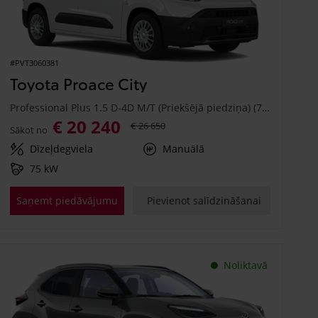
#PVT3060381
Toyota Proace City
Professional Plus 1.5 D-4D M/T (Priekšējā piedziņa) (75 kW)
€ 20 240
€ 26 650
Sākot no
Dīzeļdegviela
Manuālā
75 kW
Saņemt piedāvājumu
Pievienot salīdzināšanai
Noliktavā