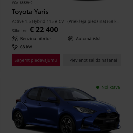
#CA18332940
Toyota Yaris
Active 1.5 Hybrid 115 e-CVT (Priekšējā piedziņa) (68 kW)
€ 22 400
Sākot no
Benzīna hibrīds
Automātiskā
68 kW
Saņemt piedāvājumu
Pievienot salīdzināšanai
Noliktavā