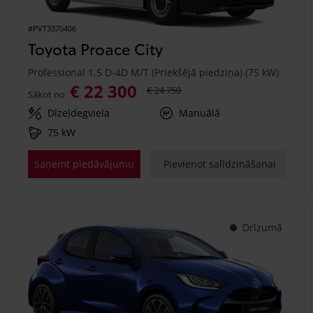
#PVT3370406
Toyota Proace City
Professional 1.5 D-4D M/T (Priekšējā piedziņa) (75 kW)
€ 22 300
€ 24 750
Sākot no
Dīzeļdegviela
Manuālā
75 kW
Saņemt piedāvājumu
Pievienot salīdzināšanai
Drīzumā