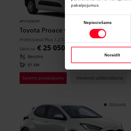
pakalpojumus.
Piekrišanas
#PVT3295297
Nepieciešams
izvēle
Toyota Proace City
Professional Plus 1.2 Turbo M/T (Priekšējā piedziņa) (81 kW)
€ 25 050
Sākot no
Noraidīt
Benzīns
Manuālā
81 kW
Saņemt piedāvājumu
Pievienot salīdzināšanai
Drīzumā