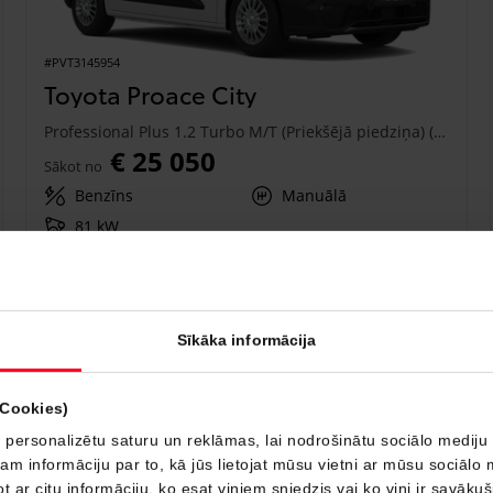
#PVT3145954
Toyota Proace City
Professional Plus 1.2 Turbo M/T (Priekšējā piedziņa) (81 kW)
€ 25 050
Sākot no
Benzīns
Manuālā
81 kW
Saņemt piedāvājumu
Pievienot salīdzināšanai
Sīkāka informācija
Drīzumā
(Cookies)
 personalizētu saturu un reklāmas, lai nodrošinātu sociālo mediju 
 informāciju par to, kā jūs lietojat mūsu vietni ar mūsu sociālo 
t ar citu informāciju, ko esat viņiem sniedzis vai ko viņi ir savāku