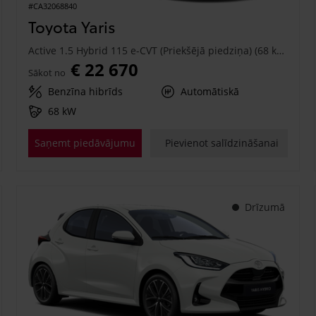
#CA32068840
Toyota Yaris
Active 1.5 Hybrid 115 e-CVT (Priekšējā piedziņa) (68 kW)
€ 22 670
Sākot no
Benzīna hibrīds
Automātiskā
68 kW
Saņemt piedāvājumu
Pievienot salīdzināšanai
Drīzumā