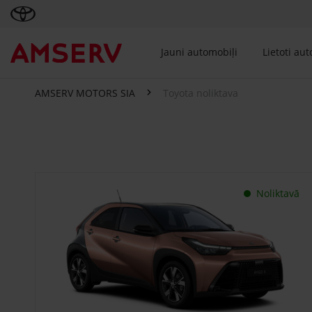
Jauni automobiļi
Lietoti au
AMSERV MOTORS SIA
Toyota noliktava
Toyota noliktava
Noliktavā