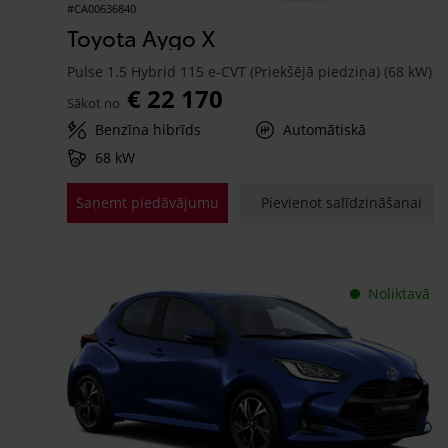
#CA00636840
Toyota Aygo X
Pulse 1.5 Hybrid 115 e-CVT (Priekšējā piedziņa) (68 kW)
€ 22 170
Sākot no
Benzīna hibrīds
Automātiskā
68 kW
Saņemt piedāvājumu
Pievienot salīdzināšanai
Noliktavā