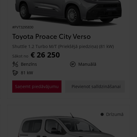
#PVT3295830
Toyota Proace City Verso
Shuttle 1.2 Turbo M/T (Priekšējā piedziņa) (81 kW)
€ 26 250
Sākot no
Benzīns
Manuālā
81 kW
Saņemt piedāvājumu
Pievienot salīdzināšanai
Drīzumā