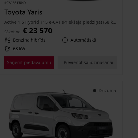
#CA16613840
Toyota Yaris
Active 1.5 Hybrid 115 e-CVT (Priekšējā piedziņa) (68 kW)
€ 23 570
Sākot no
Benzīna hibrīds
Automātiskā
68 kW
Saņemt piedāvājumu
Pievienot salīdzināšanai
Drīzumā