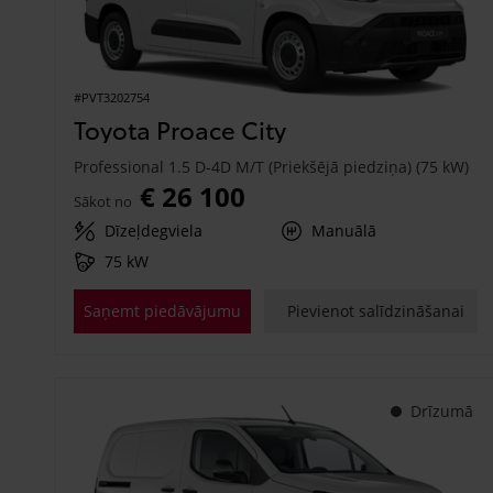
#PVT3202754
Toyota Proace City
Professional 1.5 D-4D M/T (Priekšējā piedziņa) (75 kW)
€ 26 100
Sākot no
Dīzeļdegviela
Manuālā
75 kW
Saņemt piedāvājumu
Pievienot salīdzināšanai
Drīzumā