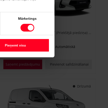
#CA86778840
Mārketings
Toyota Yaris
Active Plus 1.5 Hybrid 115 e-CVT (Priekšējā piedziņa) (68 kW)
€ 25 600
Sākot no
Pieņemt visu
Benzīna hibrīds
Automātiskā
68 kW
Saņemt piedāvājumu
Pievienot salīdzināšanai
Drīzumā