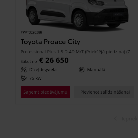
#PVT3295388
Toyota Proace City
Professional Plus 1.5 D-4D M/T (Priekšējā piedziņa) (75 kW)
€ 26 650
Sākot no
Dīzeļdegviela
Manuālā
75 kW
Saņemt piedāvājumu
Pievienot salīdzināšanai
Iepriek