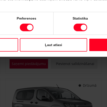
#PVT3295817
Preferences
Statistika
Toyota Proace City Verso
Shuttle 1.2 Turbo M/T (Priekšējā piedziņa) (81 kW)
€ 25 400
Sākot no
Ļaut atlasi
Benzīns
Manuālā
81 kW
Saņemt piedāvājumu
Pievienot salīdzināšanai
Drīzumā