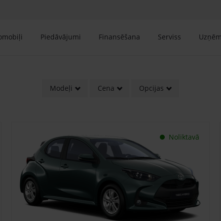
tomobiļi
Piedāvājumi
Finansēšana
Serviss
Uzņē
Modeļi
Cena
Opcijas
Noliktavā