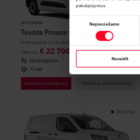
pakalpojumus.
Piekrišanas
#PVT3238446
Nepieciešams
izvēle
Toyota Proace City
Professional 1.5 D-4D M/T (Priekšējā piedziņa) (75 kW)
€ 22 700
€ 25 150
Sākot no
Noraidīt
Dīzeļdegviela
Manuālā
75 kW
Saņemt piedāvājumu
Pievienot salīdzināšanai
Drīzumā