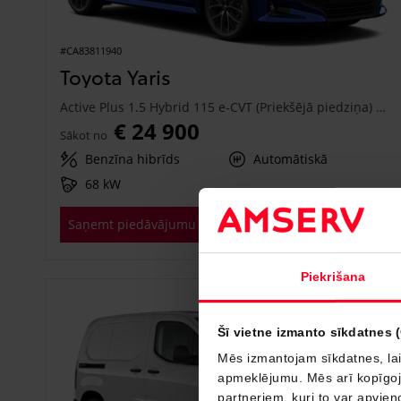
#CA83811940
Toyota Yaris
Active Plus 1.5 Hybrid 115 e-CVT (Priekšējā piedziņa) (68 kW)
€ 24 900
Sākot no
Benzīna hibrīds
Automātiskā
68 kW
Saņemt piedāvājumu
Pievienot salīdzināšanai
Piekrišana
Drīzumā
Šī vietne izmanto sīkdatnes 
Mēs izmantojam sīkdatnes, lai
apmeklējumu. Mēs arī kopīgojam
partneriem, kuri to var apvieno