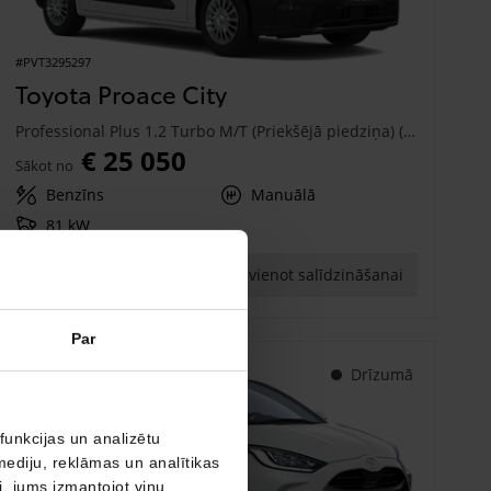
#PVT3295297
Toyota Proace City
Professional Plus 1.2 Turbo M/T (Priekšējā piedziņa) (81 kW)
€ 25 050
Sākot no
Benzīns
Manuālā
81 kW
Saņemt piedāvājumu
Pievienot salīdzināšanai
Par
Drīzumā
funkcijas un analizētu
mediju, reklāmas un analītikas
ši, jums izmantojot viņu