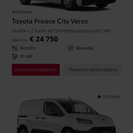
#PVT3295825
Toyota Proace City Verso
Shuttle 1.2 Turbo M/T (Priekšējā piedziņa) (81 kW)
€ 24 750
Sākot no
Benzīns
Manuālā
81 kW
Saņemt piedāvājumu
Pievienot salīdzināšanai
Drīzumā