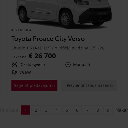
#PVT3295804
Toyota Proace City Verso
Shuttle 1.5 D-4D M/T (Priekšējā piedziņa) (75 kW)
€ 26 700
Sākot no
Dīzeļdegviela
Manuālā
75 kW
Saņemt piedāvājumu
Pievienot salīdzināšanai
šējā lapa
Nāka
1
2
3
4
5
6
7
8
9