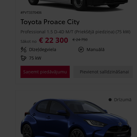
#PVT3370406
Toyota Proace City
Professional 1.5 D-4D M/T (Priekšējā piedziņa) (75 kW)
€ 22 300
€ 24 750
Sākot no
Dīzeļdegviela
Manuālā
75 kW
Saņemt piedāvājumu
Pievienot salīdzināšanai
Drīzumā