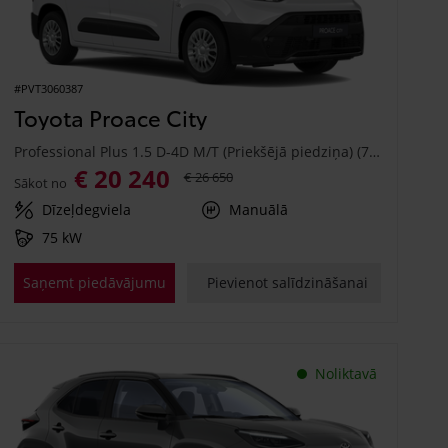
#PVT3060387
Toyota Proace City
Professional Plus 1.5 D-4D M/T (Priekšējā piedziņa) (75 kW)
€ 20 240
€ 26 650
Sākot no
Dīzeļdegviela
Manuālā
75 kW
Saņemt piedāvājumu
Pievienot salīdzināšanai
Noliktavā