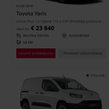
#CA38138740
Toyota Yaris
Active Plus 1.5 Hybrid 115 e-CVT (Priekšējā piedziņa) (68 kW)
€ 23 840
Sākot no
Benzīna hibrīds
Automātiskā
68 kW
Saņemt piedāvājumu
Pievienot salīdzināšanai
Drīzumā