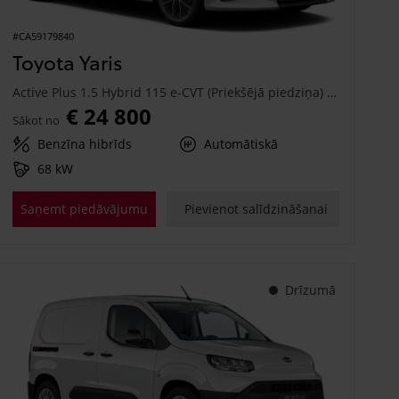
#CA59179840
Toyota Yaris
Active Plus 1.5 Hybrid 115 e-CVT (Priekšējā piedziņa) (68 kW)
€ 24 800
Sākot no
Benzīna hibrīds
Automātiskā
68 kW
Saņemt piedāvājumu
Pievienot salīdzināšanai
Drīzumā