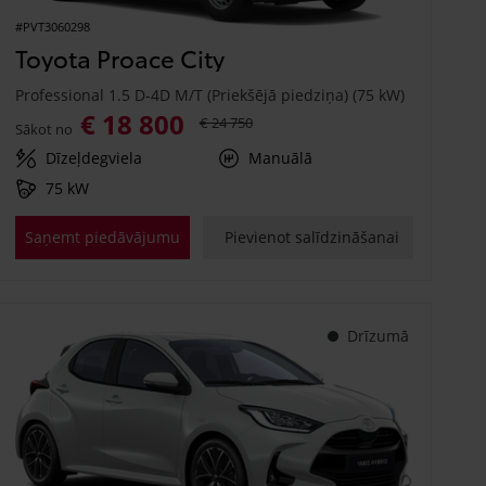
#PVT3060298
Toyota Proace City
Professional 1.5 D-4D M/T (Priekšējā piedziņa) (75 kW)
€ 18 800
€ 24 750
Sākot no
Dīzeļdegviela
Manuālā
75 kW
Saņemt piedāvājumu
Pievienot salīdzināšanai
Drīzumā