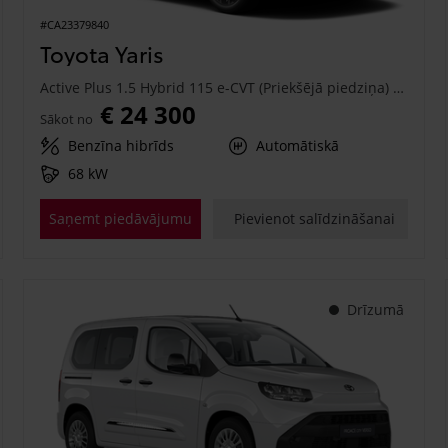
#CA23379840
Toyota Yaris
Active Plus 1.5 Hybrid 115 e-CVT (Priekšējā piedziņa) (68 kW)
€ 24 300
Sākot no
Benzīna hibrīds
Automātiskā
68 kW
Saņemt piedāvājumu
Pievienot salīdzināšanai
Drīzumā