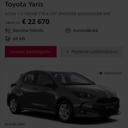
Toyota Yaris
Active 1.5 Hybrid 115 e-CVT (Priekšējā piedziņa) (68 kW)
€ 22 670
Sākot no
Benzīna hibrīds
Automātiskā
68 kW
Saņemt piedāvājumu
Pievienot salīdzināšanai
Noliktavā
#CA16613840