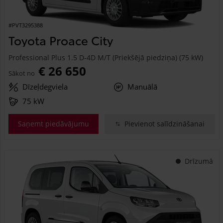
#PVT3295388
Toyota Proace City
Professional Plus 1.5 D-4D M/T (Priekšējā piedziņa) (75 kW)
€ 26 650
Sākot no
Dīzeļdegviela
Manuālā
75 kW
Saņemt piedāvājumu
Pievienot salīdzināšanai
Drīzumā