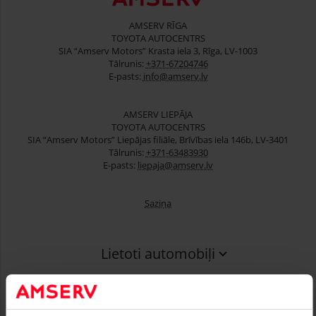
AMSERV RĪGA
TOYOTA AUTOCENTRS
SIA “Amserv Motors” Krasta iela 3, Rīga, LV-1003
Tālrunis:
+371-67204746
E-pasts:
info@amserv.lv
AMSERV LIEPĀJA
TOYOTA AUTOCENTRS
SIA “Amserv Motors” Liepājas filiāle, Brīvības iela 146b, LV-3401
Tālrunis:
+371-63483930
E-pasts:
liepaja@amserv.lv
Saziņa
Lietoti automobiļi
Finansēšana
Serviss