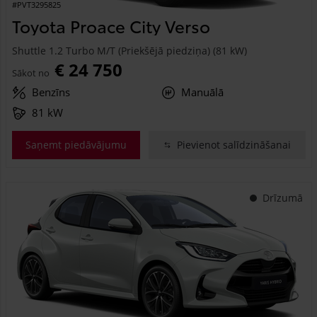
#PVT3295825
Toyota Proace City Verso
Shuttle 1.2 Turbo M/T (Priekšējā piedziņa) (81 kW)
€ 24 750
Sākot no
Benzīns
Manuālā
81 kW
Saņemt piedāvājumu
Pievienot salīdzināšanai
Drīzumā