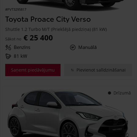
#PVT3295817
Toyota Proace City Verso
Shuttle 1.2 Turbo M/T (Priekšējā piedziņa) (81 kW)
€ 25 400
Sākot no
Benzīns
Manuālā
81 kW
Saņemt piedāvājumu
Pievienot salīdzināšanai
Drīzumā