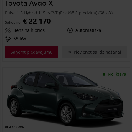
Toyota Aygo X
Pulse 1.5 Hybrid 115 e-CVT (Priekšējā piedziņa) (68 kW)
€ 22 170
Sākot no
Benzīna hibrīds
Automātiskā
68 kW
Saņemt piedāvājumu
Pievienot salīdzināšanai
Noliktavā
#CA32068840