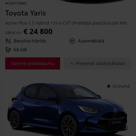
#CA59179840
Toyota Yaris
Active Plus 1.5 Hybrid 115 e-CVT (Priekšējā piedziņa) (68 kW)
€ 24 800
Sākot no
Benzīna hibrīds
Automātiskā
68 kW
Saņemt piedāvājumu
Pievienot salīdzināšanai
Drīzumā