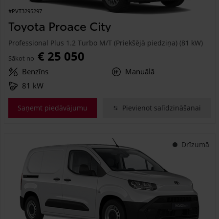
#PVT3295297
Toyota Proace City
Professional Plus 1.2 Turbo M/T (Priekšējā piedziņa) (81 kW)
€ 25 050
Sākot no
Benzīns
Manuālā
81 kW
Saņemt piedāvājumu
Pievienot salīdzināšanai
Drīzumā