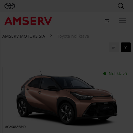
AMSERV MOTORS SIA
Toyota noliktava
Toyota noliktava
Noliktavā
#CA00636840