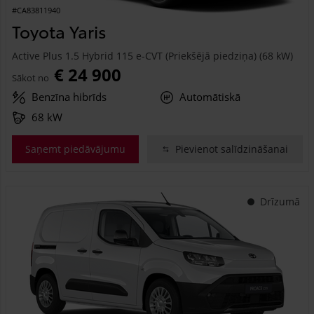
#CA83811940
Toyota Yaris
Active Plus 1.5 Hybrid 115 e-CVT (Priekšējā piedziņa) (68 kW)
€ 24 900
Sākot no
Benzīna hibrīds
Automātiskā
68 kW
Saņemt piedāvājumu
Pievienot salīdzināšanai
Drīzumā