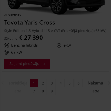
#FR36089450
Toyota Yaris Cross
Style Edition 1.5 Hybrid 115 e-CVT (Priekšējā piedziņa) (68 kW)
€ 27 390
Sākot no
Benzīna hibrīds
e-CVT
68 kW
Saņemt piedāvājumu
Iepriekšējā
Nākamā
1
2
3
4
5
6
lapa
lapa
7
8
9