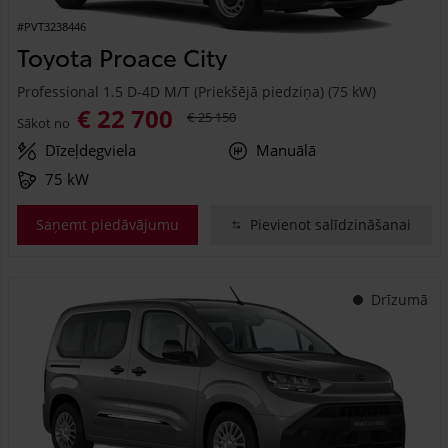
#PVT3238446
Toyota Proace City
Professional 1.5 D-4D M/T (Priekšējā piedziņa) (75 kW)
€ 22 700
€ 25 150
Sākot no
Dīzeļdegviela
Manuālā
75 kW
Saņemt piedāvājumu
Pievienot salīdzināšanai
Drīzumā