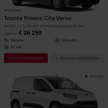
#PVT3295830
Toyota Proace City Verso
Shuttle 1.2 Turbo M/T (Priekšējā piedziņa) (81 kW)
€ 26 250
Sākot no
Benzīns
Manuālā
81 kW
Saņemt piedāvājumu
Pievienot salīdzināšanai
Drīzumā