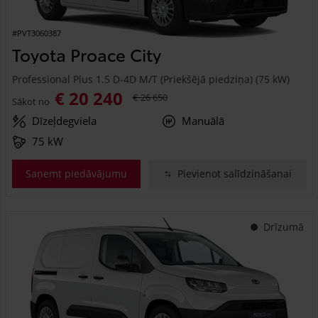
#PVT3060387
Toyota Proace City
Professional Plus 1.5 D-4D M/T (Priekšējā piedziņa) (75 kW)
€ 20 240
€ 26 650
Sākot no
Dīzeļdegviela
Manuālā
75 kW
Saņemt piedāvājumu
Pievienot salīdzināšanai
Drīzumā