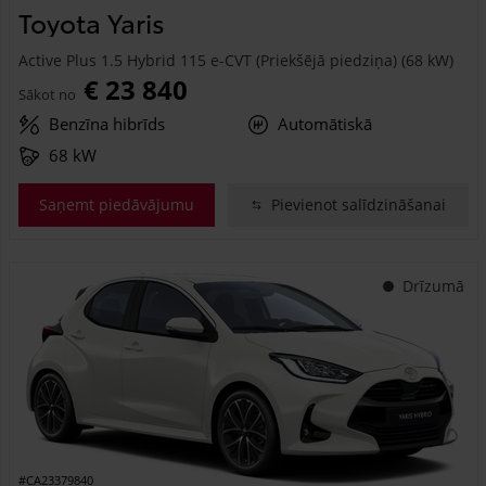
Toyota Yaris
Active Plus 1.5 Hybrid 115 e-CVT (Priekšējā piedziņa) (68 kW)
€ 23 840
Sākot no
Benzīna hibrīds
Automātiskā
68 kW
Saņemt piedāvājumu
Pievienot salīdzināšanai
Drīzumā
#CA23379840