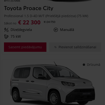
#PVT3370406
Toyota Proace City
Professional 1.5 D-4D M/T (Priekšējā piedziņa) (75 kW)
€ 22 300
€ 24 750
Sākot no
Dīzeļdegviela
Manuālā
75 kW
Saņemt piedāvājumu
Pievienot salīdzināšanai
Drīzumā