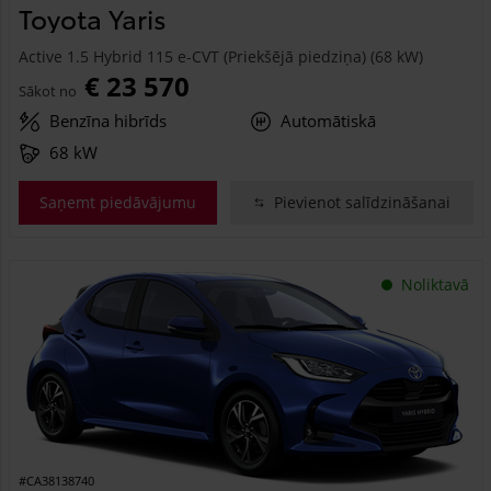
Toyota Yaris
Active 1.5 Hybrid 115 e-CVT (Priekšējā piedziņa) (68 kW)
€ 23 570
Sākot no
Benzīna hibrīds
Automātiskā
68 kW
Saņemt piedāvājumu
Pievienot salīdzināšanai
Noliktavā
#CA38138740