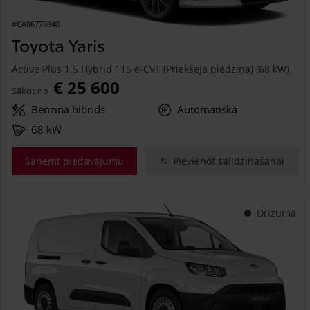
#CA86778840
Toyota Yaris
Active Plus 1.5 Hybrid 115 e-CVT (Priekšējā piedziņa) (68 kW)
€ 25 600
Sākot no
Benzīna hibrīds
Automātiskā
68 kW
Saņemt piedāvājumu
Pievienot salīdzināšanai
Drīzumā