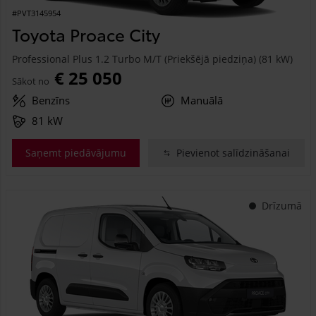
#PVT3145954
Toyota Proace City
Professional Plus 1.2 Turbo M/T (Priekšējā piedziņa) (81 kW)
€ 25 050
Sākot no
Benzīns
Manuālā
81 kW
Saņemt piedāvājumu
Pievienot salīdzināšanai
Drīzumā