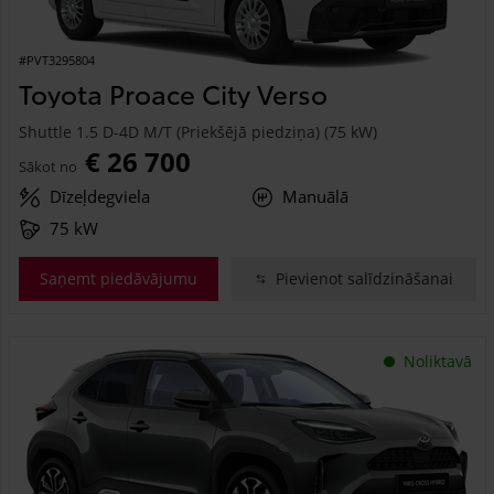
#PVT3295804
Toyota Proace City Verso
Shuttle 1.5 D-4D M/T (Priekšējā piedziņa) (75 kW)
€ 26 700
Sākot no
Dīzeļdegviela
Manuālā
75 kW
Saņemt piedāvājumu
Pievienot salīdzināšanai
Noliktavā