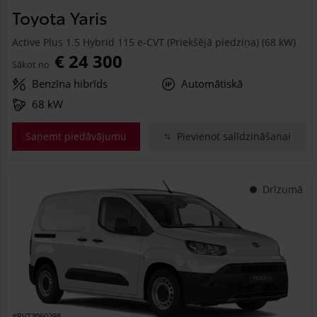
Toyota Yaris
Active Plus 1.5 Hybrid 115 e-CVT (Priekšējā piedziņa) (68 kW)
€ 24 300
Sākot no
Benzīna hibrīds
Automātiskā
68 kW
Saņemt piedāvājumu
Pievienot salīdzināšanai
Drīzumā
#PVT3060298