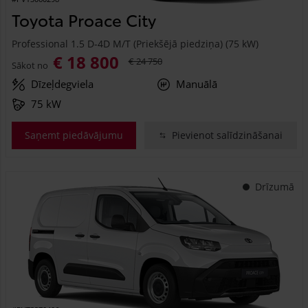
Toyota Proace City
Professional 1.5 D-4D M/T (Priekšējā piedziņa) (75 kW)
€ 18 800
€ 24 750
Sākot no
Dīzeļdegviela
Manuālā
75 kW
Saņemt piedāvājumu
Pievienot salīdzināšanai
Drīzumā