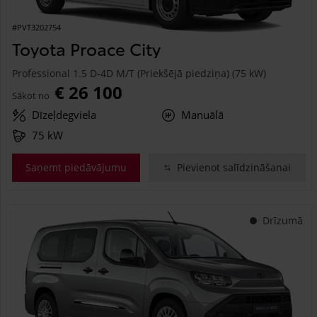
#PVT3202754
Toyota Proace City
Professional 1.5 D-4D M/T (Priekšējā piedziņa) (75 kW)
€ 26 100
Sākot no
Dīzeļdegviela
Manuālā
75 kW
Saņemt piedāvājumu
Pievienot salīdzināšanai
Drīzumā