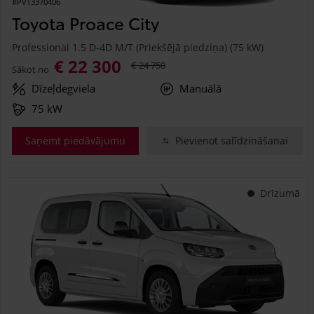
#PVT3370406
Toyota Proace City
Professional 1.5 D-4D M/T (Priekšējā piedziņa) (75 kW)
€ 22 300
€ 24 750
Sākot no
Dīzeļdegviela
Manuālā
75 kW
Saņemt piedāvājumu
Pievienot salīdzināšanai
Drīzumā