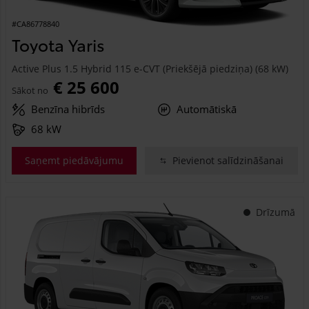
#CA86778840
Toyota Yaris
Active Plus 1.5 Hybrid 115 e-CVT (Priekšējā piedziņa) (68 kW)
€ 25 600
Sākot no
Benzīna hibrīds
Automātiskā
68 kW
Saņemt piedāvājumu
Pievienot salīdzināšanai
Drīzumā