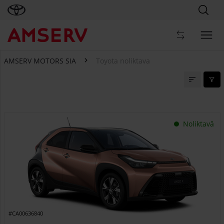
AMSERV MOTORS SIA
Toyota noliktava
Toyota noliktava
Noliktavā
#CA00636840