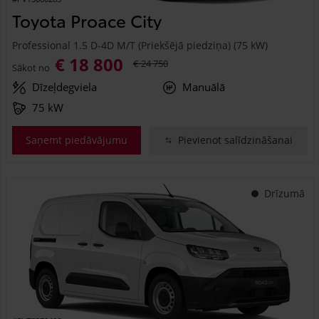
Toyota Proace City
Professional 1.5 D-4D M/T (Priekšējā piedziņa) (75 kW)
€ 18 800
€ 24 750
Sākot no
Dīzeļdegviela
Manuālā
75 kW
Saņemt piedāvājumu
Pievienot salīdzināšanai
Drīzumā