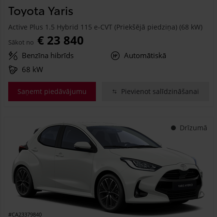
Toyota Yaris
Active Plus 1.5 Hybrid 115 e-CVT (Priekšējā piedziņa) (68 kW)
€ 23 840
Sākot no
Benzīna hibrīds
Automātiskā
68 kW
Saņemt piedāvājumu
Pievienot salīdzināšanai
Drīzumā
#CA23379840