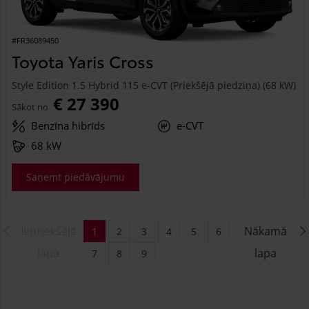
#FR36089450
Toyota Yaris Cross
Style Edition 1.5 Hybrid 115 e-CVT (Priekšējā piedziņa) (68 kW)
€ 27 390
Sākot no
Benzīna hibrīds
e-CVT
68 kW
Saņemt piedāvājumu
Iepriekšējā
Nākamā
1
2
3
4
5
6
lapa
lapa
7
8
9