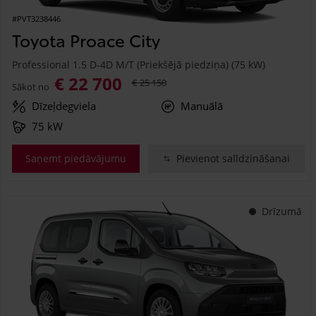
#PVT3238446
Toyota Proace City
Professional 1.5 D-4D M/T (Priekšējā piedziņa) (75 kW)
€ 22 700
€ 25 150
Sākot no
Dīzeļdegviela
Manuālā
75 kW
Saņemt piedāvājumu
Pievienot salīdzināšanai
Drīzumā