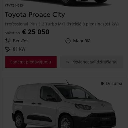
#PVT3145954
Toyota Proace City
Professional Plus 1.2 Turbo M/T (Priekšējā piedziņa) (81 kW)
€ 25 050
Sākot no
Benzīns
Manuālā
81 kW
Saņemt piedāvājumu
Pievienot salīdzināšanai
Drīzumā