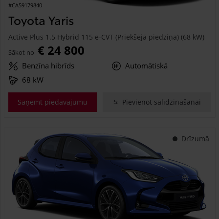
#CA59179840
Toyota Yaris
Active Plus 1.5 Hybrid 115 e-CVT (Priekšējā piedziņa) (68 kW)
€ 24 800
Sākot no
Benzīna hibrīds
Automātiskā
68 kW
Saņemt piedāvājumu
Pievienot salīdzināšanai
Drīzumā