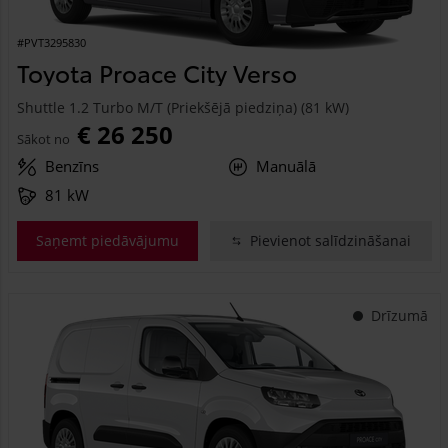
#PVT3295830
Toyota Proace City Verso
Shuttle 1.2 Turbo M/T (Priekšējā piedziņa) (81 kW)
€ 26 250
Sākot no
Benzīns
Manuālā
81 kW
Saņemt piedāvājumu
Pievienot salīdzināšanai
Drīzumā