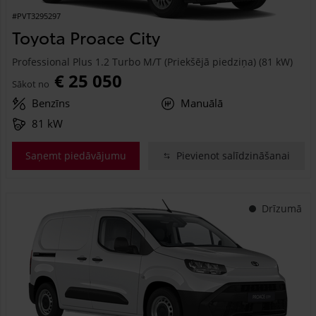
#PVT3295297
Toyota Proace City
Professional Plus 1.2 Turbo M/T (Priekšējā piedziņa) (81 kW)
€ 25 050
Sākot no
Benzīns
Manuālā
81 kW
Saņemt piedāvājumu
Pievienot salīdzināšanai
Drīzumā