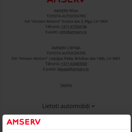
AMSERV RĪGA
TOYOTA AUTOCENTRS
SIA “Amserv Motors” Krasta iela 3, Rīga, LV-1003
Tālrunis:
+371-67204746
E-pasts:
info@amserv.lv
AMSERV LIEPĀJA
TOYOTA AUTOCENTRS
SIA “Amserv Motors” Liepājas filiāle, Brīvības iela 146b, LV-3401
Tālrunis:
+371-63483930
E-pasts:
liepaja@amserv.lv
Saziņa
Lietoti automobiļi
Finansēšana
Serviss