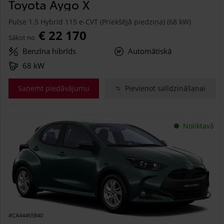
Toyota Aygo X
Pulse 1.5 Hybrid 115 e-CVT (Priekšējā piedziņa) (68 kW)
€ 22 170
Sākot no
Benzīna hibrīds
Automātiskā
68 kW
Saņemt piedāvājumu
Pievienot salīdzināšanai
Noliktavā
#CA44465840