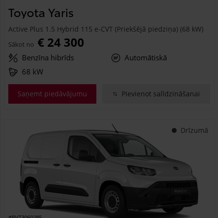
Toyota Yaris
Active Plus 1.5 Hybrid 115 e-CVT (Priekšējā piedziņa) (68 kW)
€ 24 300
Sākot no
Benzīna hibrīds
Automātiskā
68 kW
Saņemt piedāvājumu
Pievienot salīdzināšanai
Drīzumā
#PVT3060285