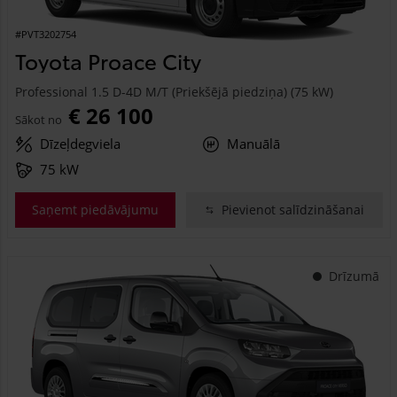
#PVT3202754
Toyota Proace City
Professional 1.5 D-4D M/T (Priekšējā piedziņa) (75 kW)
€ 26 100
Sākot no
Dīzeļdegviela
Manuālā
75 kW
Saņemt piedāvājumu
Pievienot salīdzināšanai
Drīzumā