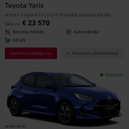
Toyota Yaris
Active 1.5 Hybrid 115 e-CVT (Priekšējā piedziņa) (68 kW)
€ 23 570
Sākot no
Benzīna hibrīds
Automātiskā
68 kW
Saņemt piedāvājumu
Pievienot salīdzināšanai
Noliktavā
#CA38138740