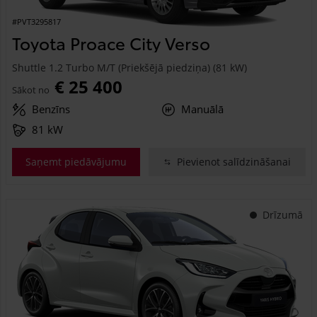
#PVT3295817
Toyota Proace City Verso
Shuttle 1.2 Turbo M/T (Priekšējā piedziņa) (81 kW)
€ 25 400
Sākot no
Benzīns
Manuālā
81 kW
Saņemt piedāvājumu
Pievienot salīdzināšanai
Drīzumā