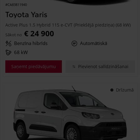
#CA83811940
Toyota Yaris
Active Plus 1.5 Hybrid 115 e-CVT (Priekšējā piedziņa) (68 kW)
€ 24 900
Sākot no
Benzīna hibrīds
Automātiskā
68 kW
Saņemt piedāvājumu
Pievienot salīdzināšanai
Drīzumā