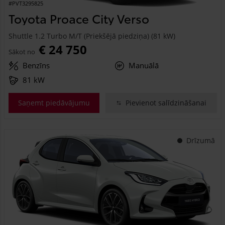
#PVT3295825
Toyota Proace City Verso
Shuttle 1.2 Turbo M/T (Priekšējā piedziņa) (81 kW)
€ 24 750
Sākot no
Benzīns
Manuālā
81 kW
Saņemt piedāvājumu
Pievienot salīdzināšanai
Drīzumā