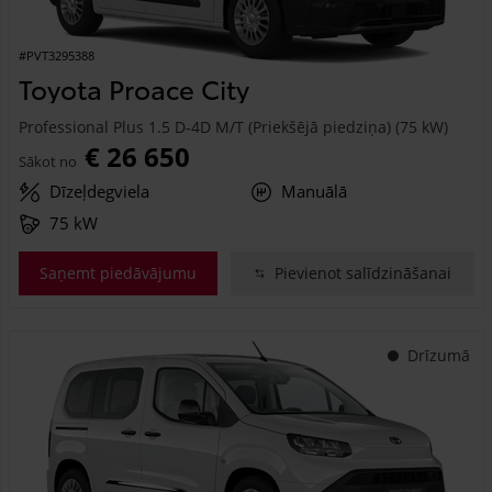
#PVT3295388
Toyota Proace City
Professional Plus 1.5 D-4D M/T (Priekšējā piedziņa) (75 kW)
€ 26 650
Sākot no
Dīzeļdegviela
Manuālā
75 kW
Saņemt piedāvājumu
Pievienot salīdzināšanai
Drīzumā