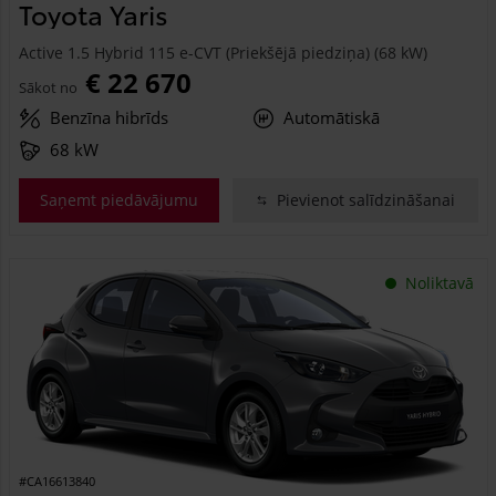
Toyota Yaris
Active 1.5 Hybrid 115 e-CVT (Priekšējā piedziņa) (68 kW)
€ 22 670
Sākot no
Benzīna hibrīds
Automātiskā
68 kW
Saņemt piedāvājumu
Pievienot salīdzināšanai
Noliktavā
#CA16613840