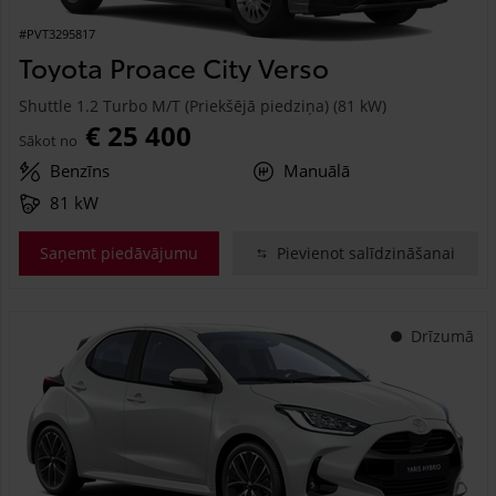
#PVT3295817
Toyota Proace City Verso
Shuttle 1.2 Turbo M/T (Priekšējā piedziņa) (81 kW)
€ 25 400
Sākot no
Benzīns
Manuālā
81 kW
Saņemt piedāvājumu
Pievienot salīdzināšanai
Drīzumā