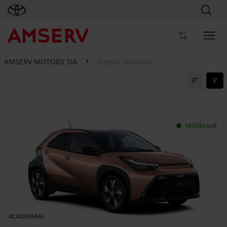
AMSERV MOTORS SIA
Toyota noliktava
Toyota noliktava
Noliktavā
#CA00636840