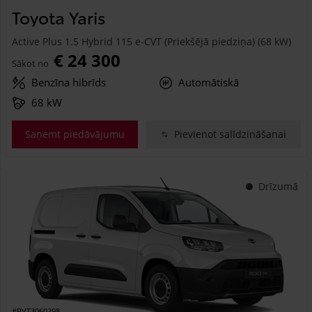
Toyota Yaris
Active Plus 1.5 Hybrid 115 e-CVT (Priekšējā piedziņa) (68 kW)
€ 24 300
Sākot no
Benzīna hibrīds
Automātiskā
68 kW
Saņemt piedāvājumu
Pievienot salīdzināšanai
Drīzumā
#PVT3060298