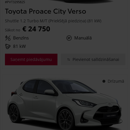
#PVT3295825
Toyota Proace City Verso
Shuttle 1.2 Turbo M/T (Priekšējā piedziņa) (81 kW)
€ 24 750
Sākot no
Benzīns
Manuālā
81 kW
Saņemt piedāvājumu
Pievienot salīdzināšanai
Drīzumā