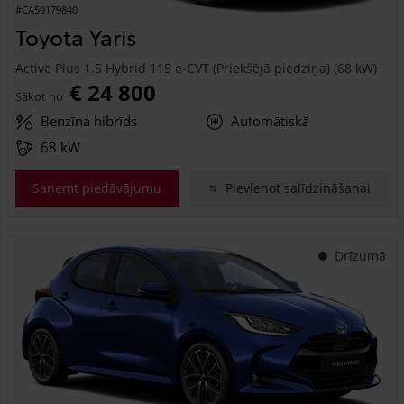
#CA59179840
Toyota Yaris
Active Plus 1.5 Hybrid 115 e-CVT (Priekšējā piedziņa) (68 kW)
€ 24 800
Sākot no
Benzīna hibrīds
Automātiskā
68 kW
Saņemt piedāvājumu
Pievienot salīdzināšanai
Drīzumā