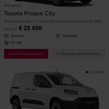
#PVT3295297
Toyota Proace City
Professional Plus 1.2 Turbo M/T (Priekšējā piedziņa) (81 kW)
€ 25 050
Sākot no
Benzīns
Manuālā
81 kW
Saņemt piedāvājumu
Pievienot salīdzināšanai
Drīzumā