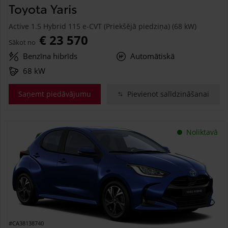
Toyota Yaris
Active 1.5 Hybrid 115 e-CVT (Priekšējā piedziņa) (68 kW)
€ 23 570
Sākot no
Benzīna hibrīds
Automātiskā
68 kW
Saņemt piedāvājumu
Pievienot salīdzināšanai
Noliktavā
#CA38138740