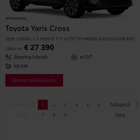
#FR36089450
Toyota Yaris Cross
Style Edition 1.5 Hybrid 115 e-CVT (Priekšējā piedziņa) (68 kW)
€ 27 390
Sākot no
Benzīna hibrīds
e-CVT
68 kW
Saņemt piedāvājumu
Iepriekšējā
Nākamā
1
2
3
4
5
6
lapa
lapa
7
8
9