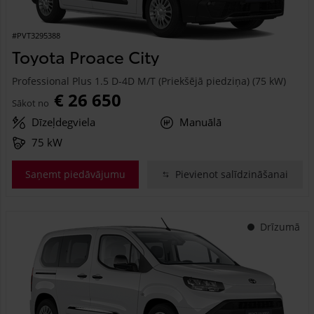
#PVT3295388
Toyota Proace City
Professional Plus 1.5 D-4D M/T (Priekšējā piedziņa) (75 kW)
€ 26 650
Sākot no
Dīzeļdegviela
Manuālā
75 kW
Saņemt piedāvājumu
Pievienot salīdzināšanai
Drīzumā