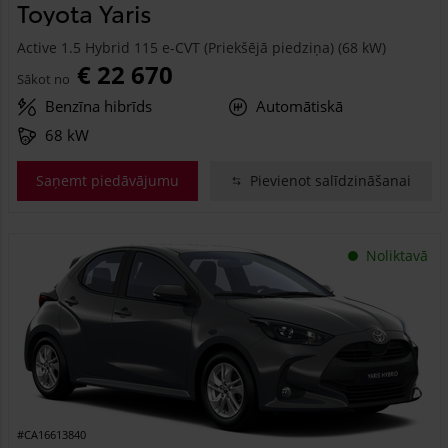
Toyota Yaris
Active 1.5 Hybrid 115 e-CVT (Priekšējā piedziņa) (68 kW)
€ 22 670
Sākot no
Benzīna hibrīds
Automātiskā
68 kW
Saņemt piedāvājumu
Pievienot salīdzināšanai
Noliktavā
#CA16613840