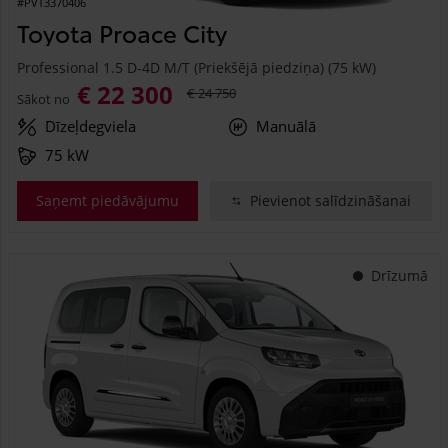
#PVT3370406
Toyota Proace City
Professional 1.5 D-4D M/T (Priekšējā piedziņa) (75 kW)
€ 22 300
€ 24 750
Sākot no
Dīzeļdegviela
Manuālā
75 kW
Saņemt piedāvājumu
Pievienot salīdzināšanai
Drīzumā