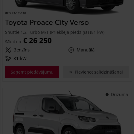
#PVT3295830
Toyota Proace City Verso
Shuttle 1.2 Turbo M/T (Priekšējā piedziņa) (81 kW)
€ 26 250
Sākot no
Benzīns
Manuālā
81 kW
Saņemt piedāvājumu
Pievienot salīdzināšanai
Drīzumā