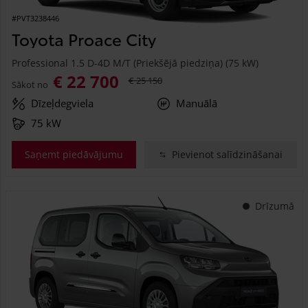
#PVT3238446
Toyota Proace City
Professional 1.5 D-4D M/T (Priekšējā piedziņa) (75 kW)
€ 22 700
€ 25 150
Sākot no
Dīzeļdegviela
Manuālā
75 kW
Saņemt piedāvājumu
Pievienot salīdzināšanai
Drīzumā