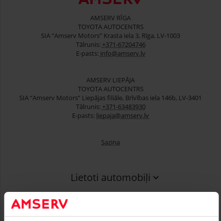
AMSERV RĪGA
TOYOTA AUTOCENTRS
SIA “Amserv Motors” Krasta iela 3, Rīga, LV-1003
Tālrunis:
+371-67204746
E-pasts:
info@amserv.lv
AMSERV LIEPĀJA
TOYOTA AUTOCENTRS
SIA “Amserv Motors” Liepājas filiāle, Brīvības iela 146b, LV-3401
Tālrunis:
+371-63483930
E-pasts:
liepaja@amserv.lv
Saziņa
Lietoti automobiļi
Finansēšana
Serviss