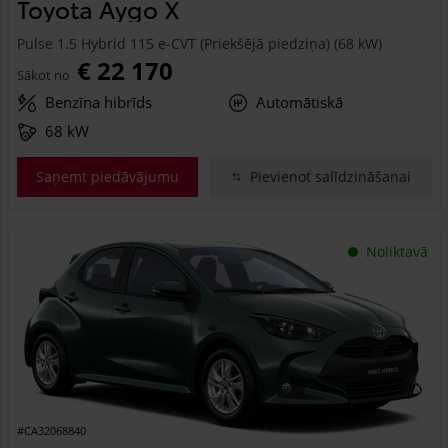
Toyota Aygo X
Pulse 1.5 Hybrid 115 e-CVT (Priekšējā piedziņa) (68 kW)
€ 22 170
Sākot no
Benzīna hibrīds
Automātiskā
68 kW
Saņemt piedāvājumu
Pievienot salīdzināšanai
Noliktavā
#CA32068840