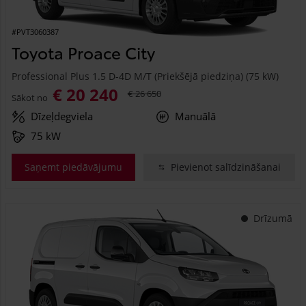
#PVT3060387
Toyota Proace City
Professional Plus 1.5 D-4D M/T (Priekšējā piedziņa) (75 kW)
€ 20 240
€ 26 650
Sākot no
Dīzeļdegviela
Manuālā
75 kW
Saņemt piedāvājumu
Pievienot salīdzināšanai
Drīzumā