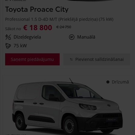
Toyota Proace City
Professional 1.5 D-4D M/T (Priekšējā piedziņa) (75 kW)
€ 18 800
€ 24 750
Sākot no
Dīzeļdegviela
Manuālā
75 kW
Saņemt piedāvājumu
Pievienot salīdzināšanai
Drīzumā