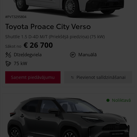
#PVT3295804
Toyota Proace City Verso
Shuttle 1.5 D-4D M/T (Priekšējā piedziņa) (75 kW)
€ 26 700
Sākot no
Dīzeļdegviela
Manuālā
75 kW
Saņemt piedāvājumu
Pievienot salīdzināšanai
Noliktavā