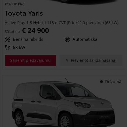
#CA83811940
Toyota Yaris
Active Plus 1.5 Hybrid 115 e-CVT (Priekšējā piedziņa) (68 kW)
€ 24 900
Sākot no
Benzīna hibrīds
Automātiskā
68 kW
Saņemt piedāvājumu
Pievienot salīdzināšanai
Drīzumā