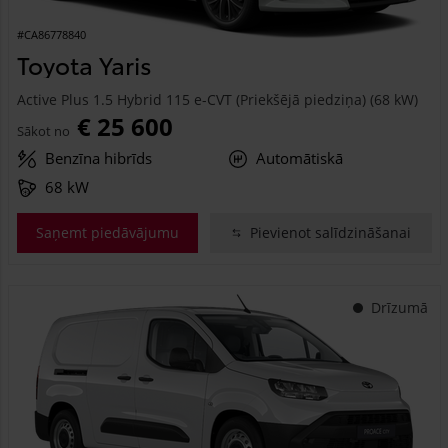
#CA86778840
Toyota Yaris
Active Plus 1.5 Hybrid 115 e-CVT (Priekšējā piedziņa) (68 kW)
€ 25 600
Sākot no
Benzīna hibrīds
Automātiskā
68 kW
Saņemt piedāvājumu
Pievienot salīdzināšanai
Drīzumā