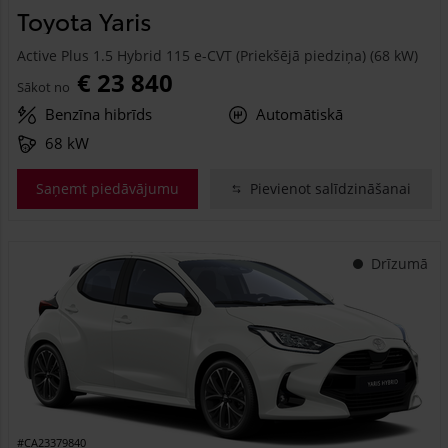
Toyota Yaris
Active Plus 1.5 Hybrid 115 e-CVT (Priekšējā piedziņa) (68 kW)
€ 23 840
Sākot no
Benzīna hibrīds
Automātiskā
68 kW
Saņemt piedāvājumu
Pievienot salīdzināšanai
Drīzumā
#CA23379840