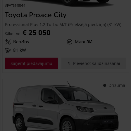
#PVT3145954
Toyota Proace City
Professional Plus 1.2 Turbo M/T (Priekšējā piedziņa) (81 kW)
€ 25 050
Sākot no
Benzīns
Manuālā
81 kW
Saņemt piedāvājumu
Pievienot salīdzināšanai
Drīzumā