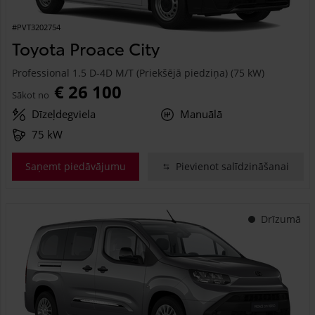
#PVT3202754
Toyota Proace City
Professional 1.5 D-4D M/T (Priekšējā piedziņa) (75 kW)
€ 26 100
Sākot no
Dīzeļdegviela
Manuālā
75 kW
Saņemt piedāvājumu
Pievienot salīdzināšanai
Drīzumā