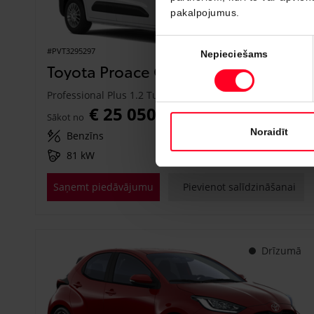
pakalpojumus.
Piekrišanas
#PVT3295297
Nepieciešams
izvēle
Toyota Proace City
Professional Plus 1.2 Turbo M/T (Priekšējā piedziņa) (81 kW)
€ 25 050
Sākot no
Noraidīt
Benzīns
Manuālā
81 kW
Saņemt piedāvājumu
Pievienot salīdzināšanai
Drīzumā