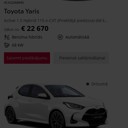
#CA32068840
Toyota Yaris
Active 1.5 Hybrid 115 e-CVT (Priekšējā piedziņa) (68 kW)
€ 22 670
Sākot no
Benzīna hibrīds
Automātiskā
68 kW
Saņemt piedāvājumu
Pievienot salīdzināšanai
Drīzumā