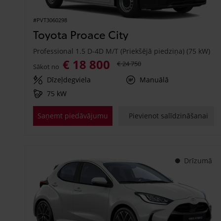
#PVT3060298
Toyota Proace City
Professional 1.5 D-4D M/T (Priekšējā piedziņa) (75 kW)
€ 18 800
€ 24 750
Sākot no
Dīzeļdegviela
Manuālā
75 kW
Saņemt piedāvājumu
Pievienot salīdzināšanai
Drīzumā