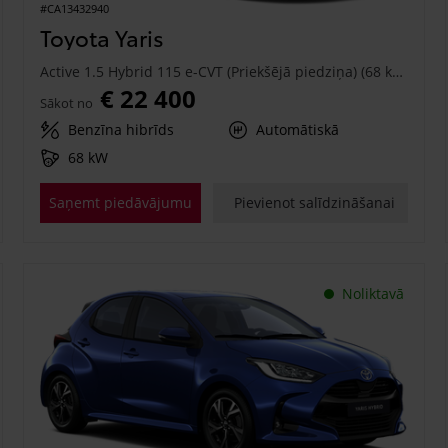
#CA13432940
Toyota Yaris
Active 1.5 Hybrid 115 e-CVT (Priekšējā piedziņa) (68 kW)
€ 22 400
Sākot no
Benzīna hibrīds
Automātiskā
68 kW
Saņemt piedāvājumu
Pievienot salīdzināšanai
Noliktavā