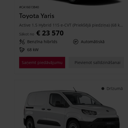
#CA16613840
Toyota Yaris
Active 1.5 Hybrid 115 e-CVT (Priekšējā piedziņa) (68 kW)
€ 23 570
Sākot no
Benzīna hibrīds
Automātiskā
68 kW
Saņemt piedāvājumu
Pievienot salīdzināšanai
Drīzumā