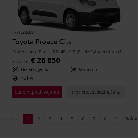
#PVT3295388
Toyota Proace City
Professional Plus 1.5 D-4D M/T (Priekšējā piedziņa) (75 kW)
€ 26 650
Sākot no
Dīzeļdegviela
Manuālā
75 kW
Saņemt piedāvājumu
Pievienot salīdzināšanai
šējā lapa
Nāka
1
2
3
4
5
6
7
8
9