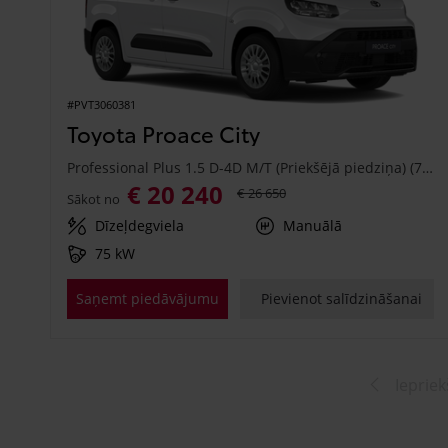
#PVT3060381
Toyota Proace City
Professional Plus 1.5 D-4D M/T (Priekšējā piedziņa) (75 kW)
€ 20 240
€ 26 650
Sākot no
Dīzeļdegviela
Manuālā
75 kW
Saņemt piedāvājumu
Pievienot salīdzināšanai
Iepriek