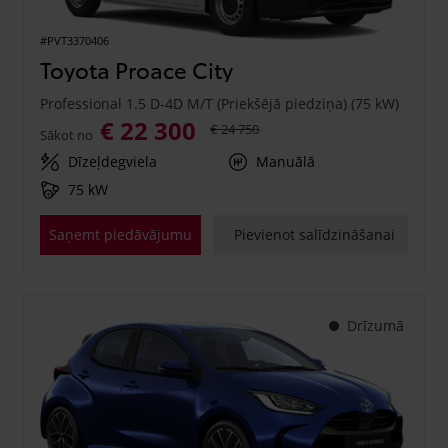
#PVT3370406
Toyota Proace City
Professional 1.5 D-4D M/T (Priekšējā piedziņa) (75 kW)
€ 22 300
€ 24 750
Sākot no
Dīzeļdegviela
Manuālā
75 kW
Saņemt piedāvājumu
Pievienot salīdzināšanai
Drīzumā