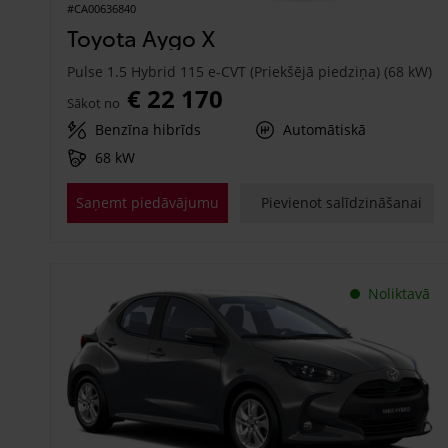
#CA00636840
Toyota Aygo X
Pulse 1.5 Hybrid 115 e-CVT (Priekšējā piedziņa) (68 kW)
€ 22 170
Sākot no
Benzīna hibrīds
Automātiskā
68 kW
Saņemt piedāvājumu
Pievienot salīdzināšanai
Noliktavā