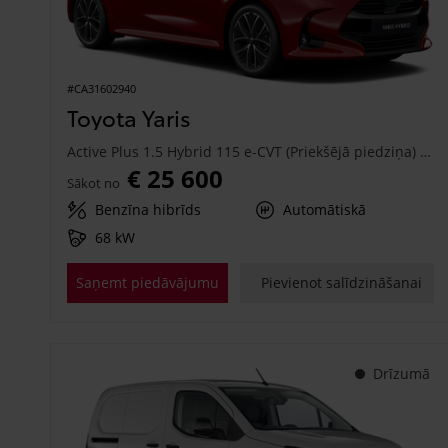
#CA31602940
Toyota Yaris
Active Plus 1.5 Hybrid 115 e-CVT (Priekšējā piedziņa) (68 kW)
€ 25 600
Sākot no
Benzīna hibrīds
Automātiskā
68 kW
Saņemt piedāvājumu
Pievienot salīdzināšanai
Drīzumā