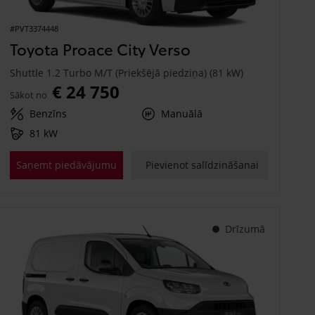
#PVT3374448
Toyota Proace City Verso
Shuttle 1.2 Turbo M/T (Priekšējā piedziņa) (81 kW)
€ 24 750
Sākot no
Benzīns
Manuālā
81 kW
Saņemt piedāvājumu
Pievienot salīdzināšanai
Drīzumā