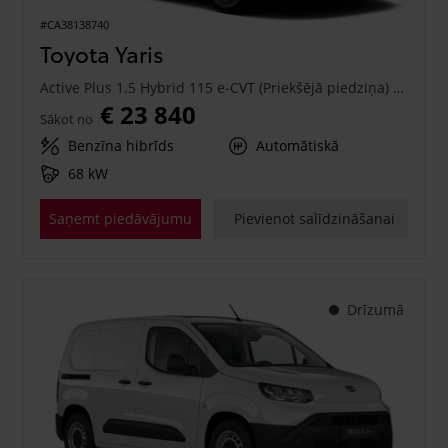
#CA38138740
Toyota Yaris
Active Plus 1.5 Hybrid 115 e-CVT (Priekšējā piedziņa) (68 kW)
€ 23 840
Sākot no
Benzīna hibrīds
Automātiskā
68 kW
Saņemt piedāvājumu
Pievienot salīdzināšanai
Drīzumā