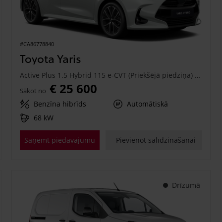
#CA86778840
Toyota Yaris
Active Plus 1.5 Hybrid 115 e-CVT (Priekšējā piedziņa) (68 kW)
€ 25 600
Sākot no
Benzīna hibrīds
Automātiskā
68 kW
Saņemt piedāvājumu
Pievienot salīdzināšanai
Drīzumā