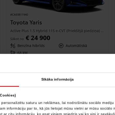
#CA93811940
Toyota Yaris
Active Plus 1.5 Hybrid 115 e-CVT (Priekšējā piedziņa) (68 kW)
€ 24 900
Sākot no
Benzīna hibrīds
Automātiskā
68 kW
Saņemt piedāvājumu
Pievienot salīdzināšanai
Sīkāka informācija
Drīzumā
(Cookies)
 personalizētu saturu un reklāmas, lai nodrošinātu sociālo mediju 
 informāciju par to, kā jūs lietojat mūsu vietni ar mūsu sociālo 
t ar citu informāciju, ko esat viņiem sniedzis vai ko viņi ir savāku