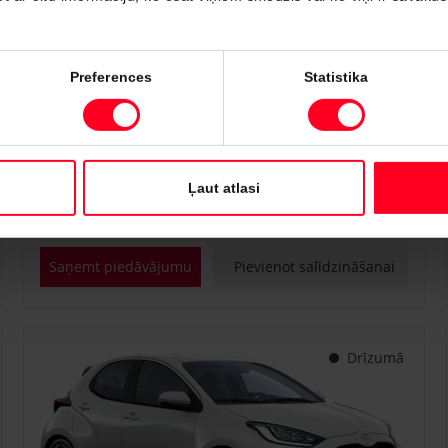
#PVT3238446
Preferences
Statistika
Toyota Proace City
Professional 1.5 D-4D M/T (Priekšējā piedziņa) (75 kW)
€ 22 700
€ 25 150
Sākot no
Ļaut atlasi
Dīzeļdegviela
Manuālā
75 kW
Saņemt piedāvājumu
Pievienot salīdzināšanai
Drīzumā