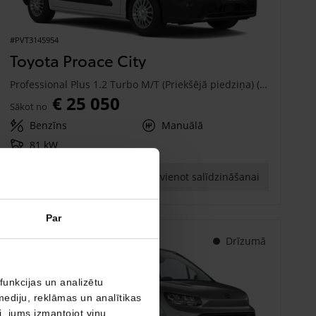
#PVT3145954
Toyota Proace City
Professional Plus 1.2 Turbo M/T (Priekšējā piedziņa) (81 kW)
€ 25 050
Sākot no
Benzīns
Manuālā
81 kW
Saņemt piedāvājumu
Pievienot salīdzināšanai
Par
Drīzumā
funkcijas un analizētu
mediju, reklāmas un analītikas
ši, jums izmantojot viņu