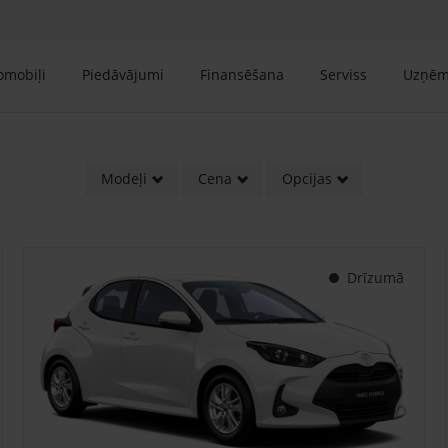
tomobiļi
Piedāvājumi
Finansēšana
Serviss
Uzņē
Modeļi
Cena
Opcijas
Drīzumā