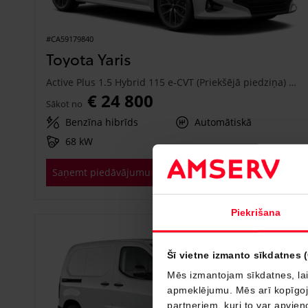
#CA59179840
Toyota Yaris
Active Plus 1.5 Hybrid 115 e-CVT (Priekšējā piedziņa) (68 kW)
€ 24 800
Sākot no
Benzīna hibrīds
Automātiskā
68 kW
Saņemt piedāvājumu
Pievienot salīdzināšanai
Piekrišana
Drīzumā
Šī vietne izmanto sīkdatnes 
Mēs izmantojam sīkdatnes, lai
apmeklējumu. Mēs arī kopīgojam
partneriem, kuri to var apvieno