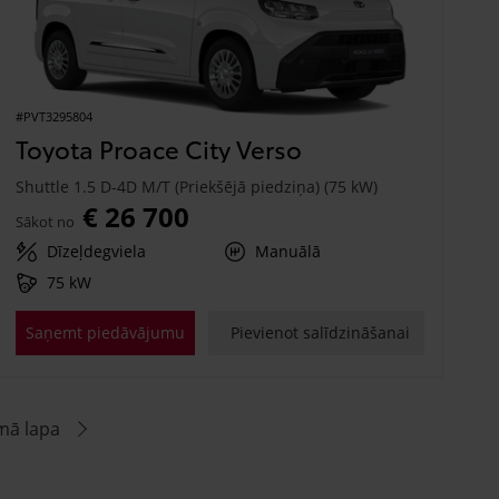
#PVT3295804
Toyota Proace City Verso
Shuttle 1.5 D-4D M/T (Priekšējā piedziņa) (75 kW)
€ 26 700
Sākot no
Dīzeļdegviela
Manuālā
75 kW
Saņemt piedāvājumu
Pievienot salīdzināšanai
mā lapa