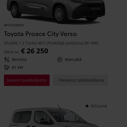
#PVT3295829
Toyota Proace City Verso
Shuttle 1.2 Turbo M/T (Priekšējā piedziņa) (81 kW)
€ 26 250
Sākot no
Benzīns
Manuālā
81 kW
Saņemt piedāvājumu
Pievienot salīdzināšanai
Drīzumā