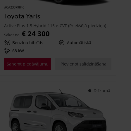
#CA23379840
Toyota Yaris
Active Plus 1.5 Hybrid 115 e-CVT (Priekšējā piedziņa) (68 kW)
€ 24 300
Sākot no
Benzīna hibrīds
Automātiskā
68 kW
Saņemt piedāvājumu
Pievienot salīdzināšanai
Drīzumā