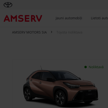
Jauni automobiļi
Lietoti au
AMSERV MOTORS SIA
Toyota noliktava
Toyota noliktava
Noliktavā