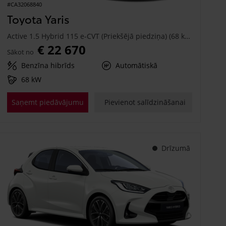
#CA32068840
Toyota Yaris
Active 1.5 Hybrid 115 e-CVT (Priekšējā piedziņa) (68 kW)
€ 22 670
Sākot no
Benzīna hibrīds
Automātiskā
68 kW
Saņemt piedāvājumu
Pievienot salīdzināšanai
Drīzumā