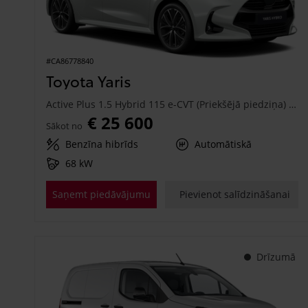
#CA86778840
Toyota Yaris
Active Plus 1.5 Hybrid 115 e-CVT (Priekšējā piedziņa) (68 kW)
€ 25 600
Sākot no
Benzīna hibrīds
Automātiskā
68 kW
Saņemt piedāvājumu
Pievienot salīdzināšanai
Drīzumā