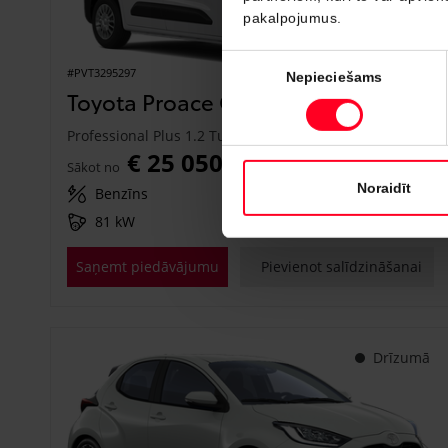
pakalpojumus.
Piekrišanas
#PVT3295297
Nepieciešams
izvēle
Toyota Proace City
Professional Plus 1.2 Turbo M/T (Priekšējā piedziņa) (81 kW)
€ 25 050
Sākot no
Noraidīt
Benzīns
Manuālā
81 kW
Saņemt piedāvājumu
Pievienot salīdzināšanai
Drīzumā