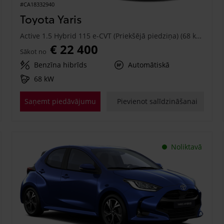
#CA18332940
Toyota Yaris
Active 1.5 Hybrid 115 e-CVT (Priekšējā piedziņa) (68 kW)
€ 22 400
Sākot no
Benzīna hibrīds
Automātiskā
68 kW
Saņemt piedāvājumu
Pievienot salīdzināšanai
Noliktavā