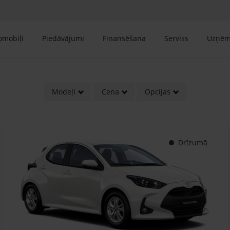
tomobiļi
Piedāvājumi
Finansēšana
Serviss
Uzņē
Modeļi
Cena
Opcijas
Drīzumā