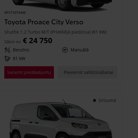
#PVT3374448
Toyota Proace City Verso
Shuttle 1.2 Turbo M/T (Priekšējā piedziņa) (81 kW)
€ 24 750
Sākot no
Benzīns
Manuālā
81 kW
Saņemt piedāvājumu
Pievienot salīdzināšanai
Drīzumā