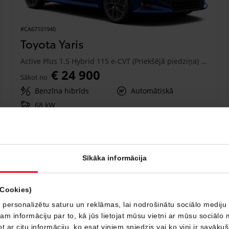
#CA67101940
Toyota Yaris
Active Plus 1.5 Hybrid 115 e-CVT (Priekšējā piedziņa) (68 kW)
€ 24 900
Sākot no
Benzīna hibrīds
Automātiskā
68 kW
Saņemt piedāvājumu
Pievienot salīdzināšanai
Sīkāka informācija
Drīzumā
(Cookies)
 personalizētu saturu un reklāmas, lai nodrošinātu sociālo mediju 
 informāciju par to, kā jūs lietojat mūsu vietni ar mūsu sociālo 
t ar citu informāciju, ko esat viņiem sniedzis vai ko viņi ir savāku