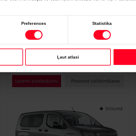
#PVT3238446
Preferences
Statistika
Toyota Proace City
Professional 1.5 D-4D M/T (Priekšējā piedziņa) (75 kW)
€ 22 700
€ 25 150
Sākot no
Ļaut atlasi
Dīzeļdegviela
Manuālā
75 kW
Saņemt piedāvājumu
Pievienot salīdzināšanai
Drīzumā