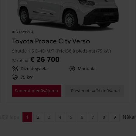
#PVT3295804
Toyota Proace City Verso
Shuttle 1.5 D-4D M/T (Priekšējā piedziņa) (75 kW)
€ 26 700
Sākot no
Dīzeļdegviela
Manuālā
75 kW
Saņemt piedāvājumu
Pievienot salīdzināšanai
šējā lapa
Nāka
1
2
3
4
5
6
7
8
9