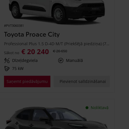
#PVT3060381
Toyota Proace City
Professional Plus 1.5 D-4D M/T (Priekšējā piedziņa) (75 kW)
€ 20 240
€ 26 650
Sākot no
Dīzeļdegviela
Manuālā
75 kW
Saņemt piedāvājumu
Pievienot salīdzināšanai
Noliktavā