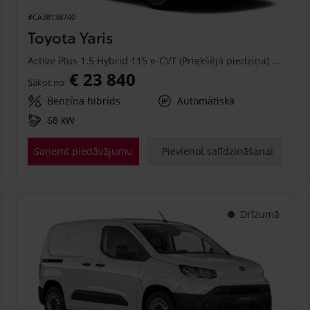
#CA38138740
Toyota Yaris
Active Plus 1.5 Hybrid 115 e-CVT (Priekšējā piedziņa) (68 kW)
€ 23 840
Sākot no
Benzīna hibrīds
Automātiskā
68 kW
Saņemt piedāvājumu
Pievienot salīdzināšanai
Drīzumā