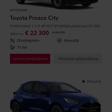
#PVT3370406
Toyota Proace City
Professional 1.5 D-4D M/T (Priekšējā piedziņa) (75 kW)
€ 22 300
€ 24 750
Sākot no
Dīzeļdegviela
Manuālā
75 kW
Saņemt piedāvājumu
Pievienot salīdzināšanai
Drīzumā