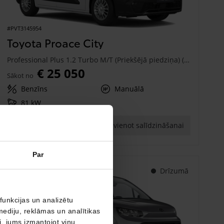
#PVT3145954
Toyota Proace City
Professional Plus 1.2 Turbo M/T (Priekšējā piedziņa) (81 kW)
€ 25 050
Sākot no
Benzīns
Manuālā
81 kW
Saņemt piedāvājumu
Pievienot salīdzināšanai
Par
Drīzumā
funkcijas un analizētu
mediju, reklāmas un analītikas
ši, jums izmantojot viņu