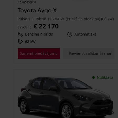
#CA00636840
Toyota Aygo X
Pulse 1.5 Hybrid 115 e-CVT (Priekšējā piedziņa) (68 kW)
€ 22 170
Sākot no
Benzīna hibrīds
Automātiskā
68 kW
Saņemt piedāvājumu
Pievienot salīdzināšanai
Noliktavā