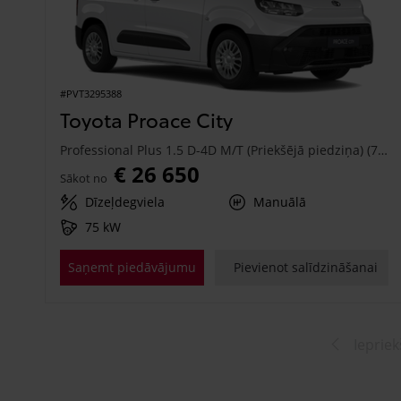
#PVT3295388
Toyota Proace City
Professional Plus 1.5 D-4D M/T (Priekšējā piedziņa) (75 kW)
€ 26 650
Sākot no
Dīzeļdegviela
Manuālā
75 kW
Saņemt piedāvājumu
Pievienot salīdzināšanai
Iepriek