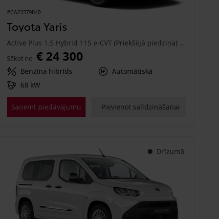
#CA23379840
Toyota Yaris
Active Plus 1.5 Hybrid 115 e-CVT (Priekšējā piedziņa) (68 kW)
€ 24 300
Sākot no
Benzīna hibrīds
Automātiskā
68 kW
Saņemt piedāvājumu
Pievienot salīdzināšanai
Drīzumā