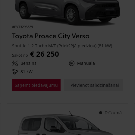
#PVT3295829
Toyota Proace City Verso
Shuttle 1.2 Turbo M/T (Priekšējā piedziņa) (81 kW)
€ 26 250
Sākot no
Benzīns
Manuālā
81 kW
Saņemt piedāvājumu
Pievienot salīdzināšanai
Drīzumā