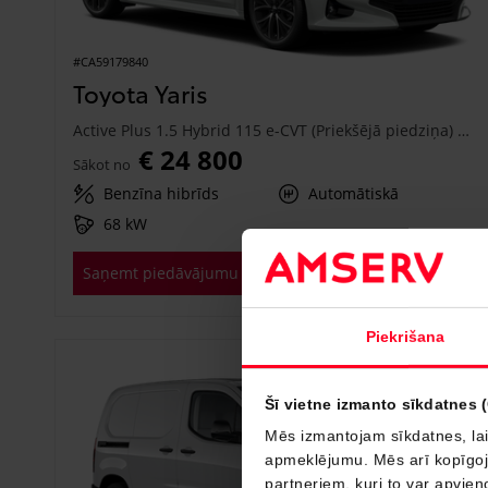
#CA59179840
Toyota Yaris
Active Plus 1.5 Hybrid 115 e-CVT (Priekšējā piedziņa) (68 kW)
€ 24 800
Sākot no
Benzīna hibrīds
Automātiskā
68 kW
Saņemt piedāvājumu
Pievienot salīdzināšanai
Piekrišana
Drīzumā
Šī vietne izmanto sīkdatnes 
Mēs izmantojam sīkdatnes, lai
apmeklējumu. Mēs arī kopīgojam
partneriem, kuri to var apvieno