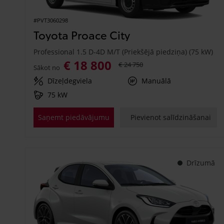
#PVT3060298
Toyota Proace City
Professional 1.5 D-4D M/T (Priekšējā piedziņa) (75 kW)
€ 18 800
€ 24 750
Sākot no
Dīzeļdegviela
Manuālā
75 kW
Saņemt piedāvājumu
Pievienot salīdzināšanai
Drīzumā