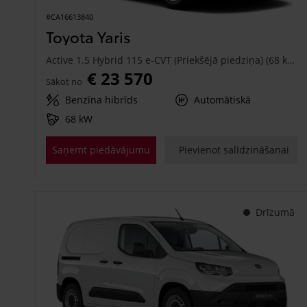
#CA16613840
Toyota Yaris
Active 1.5 Hybrid 115 e-CVT (Priekšējā piedziņa) (68 kW)
€ 23 570
Sākot no
Benzīna hibrīds
Automātiskā
68 kW
Saņemt piedāvājumu
Pievienot salīdzināšanai
Drīzumā