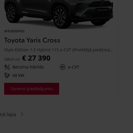
#FR36089450
Toyota Yaris Cross
Style Edition 1.5 Hybrid 115 e-CVT (Priekšējā piedziņa) (68 kW)
€ 27 390
Sākot no
Benzīna hibrīds
e-CVT
68 kW
Saņemt piedāvājumu
mā lapa