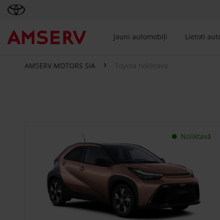
Jauni automobiļi
Lietoti au
AMSERV MOTORS SIA
Toyota noliktava
Toyota noliktava
Noliktavā