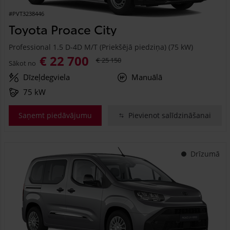
#PVT3238446
Toyota Proace City
Professional 1.5 D-4D M/T (Priekšējā piedziņa) (75 kW)
€ 22 700
€ 25 150
Sākot no
Dīzeļdegviela
Manuālā
75 kW
Saņemt piedāvājumu
Pievienot salīdzināšanai
Drīzumā