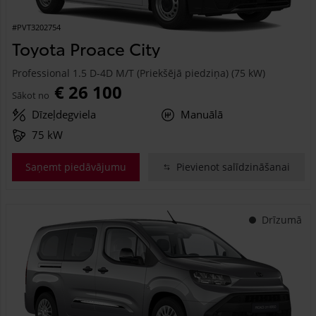
#PVT3202754
Toyota Proace City
Professional 1.5 D-4D M/T (Priekšējā piedziņa) (75 kW)
€ 26 100
Sākot no
Dīzeļdegviela
Manuālā
75 kW
Saņemt piedāvājumu
Pievienot salīdzināšanai
Drīzumā