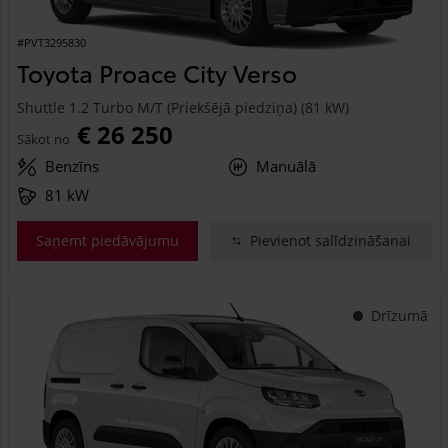
#PVT3295830
Toyota Proace City Verso
Shuttle 1.2 Turbo M/T (Priekšējā piedziņa) (81 kW)
€ 26 250
Sākot no
Benzīns
Manuālā
81 kW
Saņemt piedāvājumu
Pievienot salīdzināšanai
Drīzumā