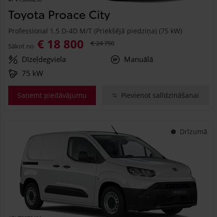
Toyota Proace City
Professional 1.5 D-4D M/T (Priekšējā piedziņa) (75 kW)
€ 18 800
€ 24 750
Sākot no
Dīzeļdegviela
Manuālā
75 kW
Saņemt piedāvājumu
Pievienot salīdzināšanai
Drīzumā