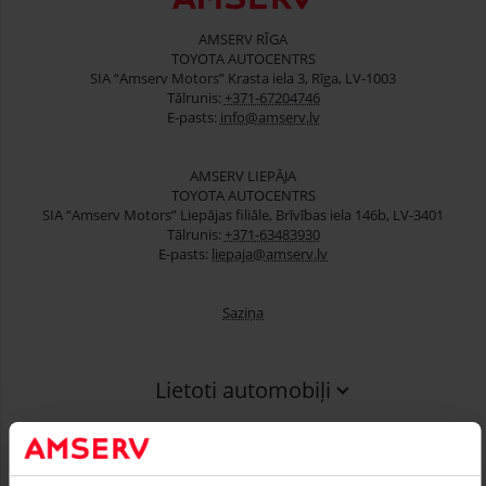
AMSERV RĪGA
TOYOTA AUTOCENTRS
SIA “Amserv Motors” Krasta iela 3, Rīga, LV-1003
Tālrunis:
+371-67204746
E-pasts:
info@amserv.lv
AMSERV LIEPĀJA
TOYOTA AUTOCENTRS
SIA “Amserv Motors” Liepājas filiāle, Brīvības iela 146b, LV-3401
Tālrunis:
+371-63483930
E-pasts:
liepaja@amserv.lv
Saziņa
Lietoti automobiļi
Finansēšana
Serviss