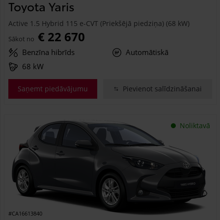
Toyota Yaris
Active 1.5 Hybrid 115 e-CVT (Priekšējā piedziņa) (68 kW)
€ 22 670
Sākot no
Benzīna hibrīds
Automātiskā
68 kW
Saņemt piedāvājumu
Pievienot salīdzināšanai
Noliktavā
#CA16613840