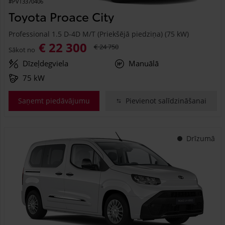
#PVT3370406
Toyota Proace City
Professional 1.5 D-4D M/T (Priekšējā piedziņa) (75 kW)
€ 22 300
€ 24 750
Sākot no
Dīzeļdegviela
Manuālā
75 kW
Saņemt piedāvājumu
Pievienot salīdzināšanai
Drīzumā