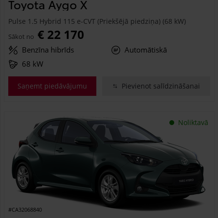
Toyota Aygo X
Pulse 1.5 Hybrid 115 e-CVT (Priekšējā piedziņa) (68 kW)
€ 22 170
Sākot no
Benzīna hibrīds
Automātiskā
68 kW
Saņemt piedāvājumu
Pievienot salīdzināšanai
Noliktavā
#CA32068840