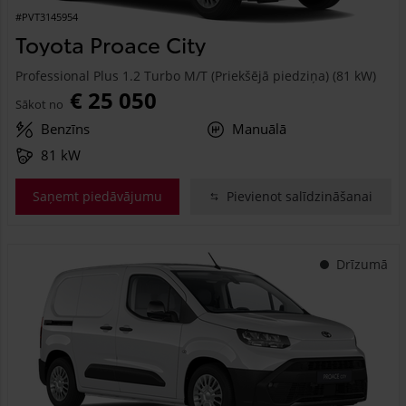
#PVT3145954
Toyota Proace City
Professional Plus 1.2 Turbo M/T (Priekšējā piedziņa) (81 kW)
€ 25 050
Sākot no
Benzīns
Manuālā
81 kW
Saņemt piedāvājumu
Pievienot salīdzināšanai
Drīzumā