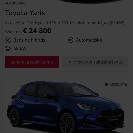
#CA59179840
Toyota Yaris
Active Plus 1.5 Hybrid 115 e-CVT (Priekšējā piedziņa) (68 kW)
€ 24 800
Sākot no
Benzīna hibrīds
Automātiskā
68 kW
Saņemt piedāvājumu
Pievienot salīdzināšanai
Drīzumā