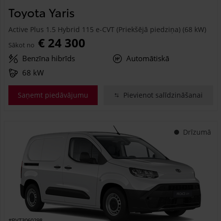
Toyota Yaris
Active Plus 1.5 Hybrid 115 e-CVT (Priekšējā piedziņa) (68 kW)
€ 24 300
Sākot no
Benzīna hibrīds
Automātiskā
68 kW
Saņemt piedāvājumu
Pievienot salīdzināšanai
Drīzumā
#PVT3060298