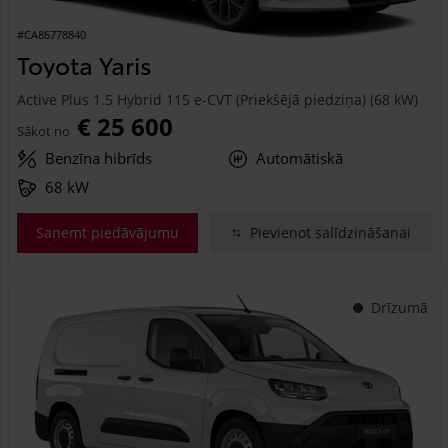
#CA86778840
Toyota Yaris
Active Plus 1.5 Hybrid 115 e-CVT (Priekšējā piedziņa) (68 kW)
€ 25 600
Sākot no
Benzīna hibrīds
Automātiskā
68 kW
Saņemt piedāvājumu
Pievienot salīdzināšanai
Drīzumā