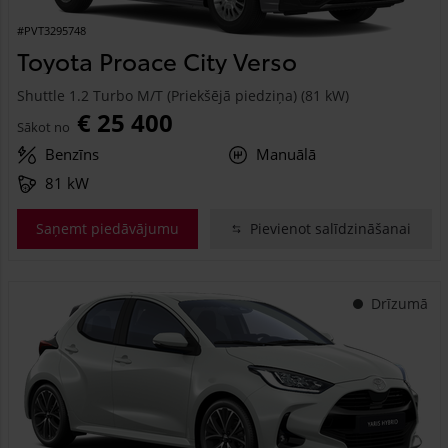
#PVT3295748
Toyota Proace City Verso
Shuttle 1.2 Turbo M/T (Priekšējā piedziņa) (81 kW)
€ 25 400
Sākot no
Benzīns
Manuālā
81 kW
Saņemt piedāvājumu
Pievienot salīdzināšanai
Drīzumā