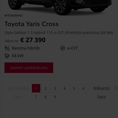
#FR36089450
Toyota Yaris Cross
Style Edition 1.5 Hybrid 115 e-CVT (Priekšējā piedziņa) (68 kW)
€ 27 390
Sākot no
Benzīna hibrīds
e-CVT
68 kW
Saņemt piedāvājumu
Iepriekšējā
Nākamā
1
2
3
4
5
6
lapa
lapa
7
8
9