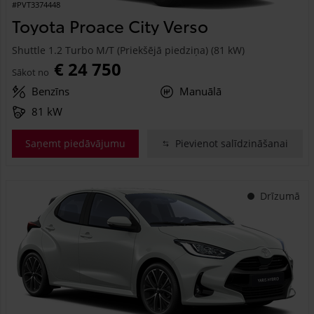
#PVT3374448
Toyota Proace City Verso
Shuttle 1.2 Turbo M/T (Priekšējā piedziņa) (81 kW)
€ 24 750
Sākot no
Benzīns
Manuālā
81 kW
Saņemt piedāvājumu
Pievienot salīdzināšanai
Drīzumā