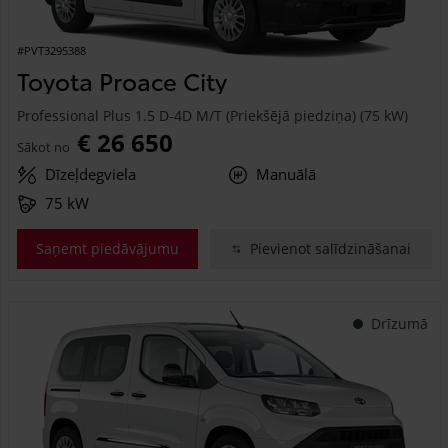
#PVT3295388
Toyota Proace City
Professional Plus 1.5 D-4D M/T (Priekšējā piedziņa) (75 kW)
€ 26 650
Sākot no
Dīzeļdegviela
Manuālā
75 kW
Saņemt piedāvājumu
Pievienot salīdzināšanai
Drīzumā