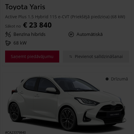
Toyota Yaris
Active Plus 1.5 Hybrid 115 e-CVT (Priekšējā piedziņa) (68 kW)
€ 23 840
Sākot no
Benzīna hibrīds
Automātiskā
68 kW
Saņemt piedāvājumu
Pievienot salīdzināšanai
Drīzumā
#CA23379840