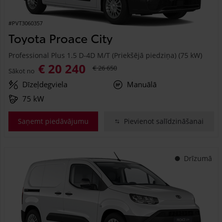
#PVT3060357
Toyota Proace City
Professional Plus 1.5 D-4D M/T (Priekšējā piedziņa) (75 kW)
€ 20 240
€ 26 650
Sākot no
Dīzeļdegviela
Manuālā
75 kW
Saņemt piedāvājumu
Pievienot salīdzināšanai
Drīzumā