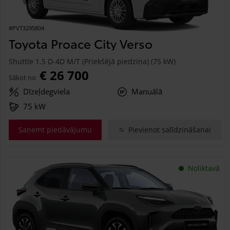
#PVT3295804
Toyota Proace City Verso
Shuttle 1.5 D-4D M/T (Priekšējā piedziņa) (75 kW)
€ 26 700
Sākot no
Dīzeļdegviela
Manuālā
75 kW
Saņemt piedāvājumu
Pievienot salīdzināšanai
Noliktavā