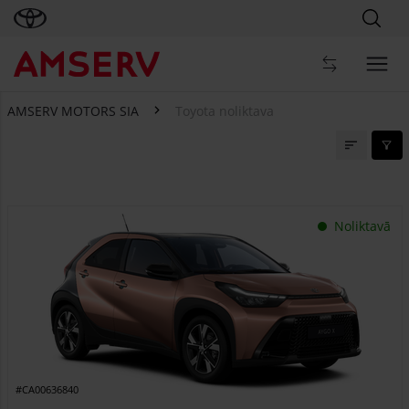
AMSERV MOTORS SIA
Toyota noliktava
Toyota noliktava
Noliktavā
#CA00636840