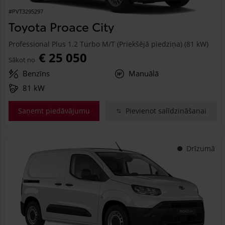
#PVT3295297
Toyota Proace City
Professional Plus 1.2 Turbo M/T (Priekšējā piedziņa) (81 kW)
€ 25 050
Sākot no
Benzīns
Manuālā
81 kW
Saņemt piedāvājumu
Pievienot salīdzināšanai
Drīzumā