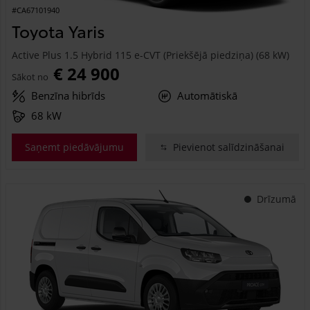
#CA67101940
Toyota Yaris
Active Plus 1.5 Hybrid 115 e-CVT (Priekšējā piedziņa) (68 kW)
€ 24 900
Sākot no
Benzīna hibrīds
Automātiskā
68 kW
Saņemt piedāvājumu
Pievienot salīdzināšanai
Drīzumā