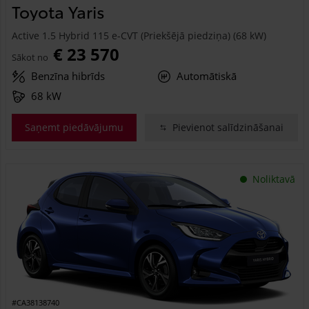
Toyota Yaris
Active 1.5 Hybrid 115 e-CVT (Priekšējā piedziņa) (68 kW)
€ 23 570
Sākot no
Benzīna hibrīds
Automātiskā
68 kW
Saņemt piedāvājumu
Pievienot salīdzināšanai
Noliktavā
#CA38138740