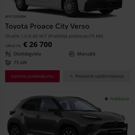
#PVT3295804
Toyota Proace City Verso
Shuttle 1.5 D-4D M/T (Priekšējā piedziņa) (75 kW)
€ 26 700
Sākot no
Dīzeļdegviela
Manuālā
75 kW
Saņemt piedāvājumu
Pievienot salīdzināšanai
Noliktavā