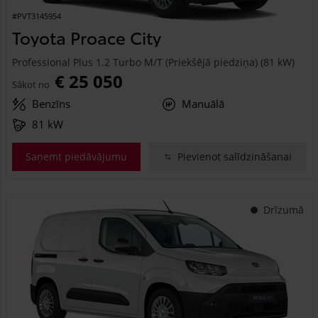
#PVT3145954
Toyota Proace City
Professional Plus 1.2 Turbo M/T (Priekšējā piedziņa) (81 kW)
€ 25 050
Sākot no
Benzīns
Manuālā
81 kW
Saņemt piedāvājumu
Pievienot salīdzināšanai
Drīzumā