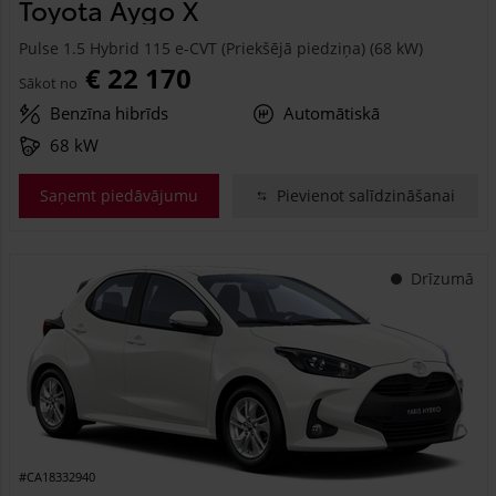
Toyota Aygo X
Pulse 1.5 Hybrid 115 e-CVT (Priekšējā piedziņa) (68 kW)
€ 22 170
Sākot no
Benzīna hibrīds
Automātiskā
68 kW
Saņemt piedāvājumu
Pievienot salīdzināšanai
Drīzumā
#CA18332940