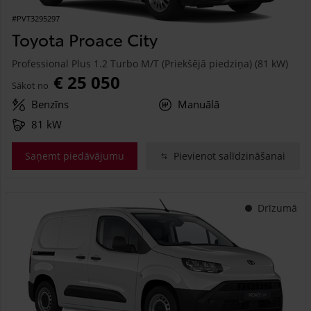
#PVT3295297
Toyota Proace City
Professional Plus 1.2 Turbo M/T (Priekšējā piedziņa) (81 kW)
€ 25 050
Sākot no
Benzīns
Manuālā
81 kW
Saņemt piedāvājumu
Pievienot salīdzināšanai
Drīzumā