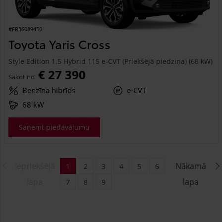
#FR36089450
Toyota Yaris Cross
Style Edition 1.5 Hybrid 115 e-CVT (Priekšējā piedziņa) (68 kW)
€ 27 390
Sākot no
Benzīna hibrīds
e-CVT
68 kW
Saņemt piedāvājumu
Iepriekšējā
Nākamā
1
2
3
4
5
6
lapa
lapa
7
8
9