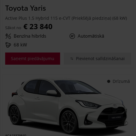
Toyota Yaris
Active Plus 1.5 Hybrid 115 e-CVT (Priekšējā piedziņa) (68 kW)
€ 23 840
Sākot no
Benzīna hibrīds
Automātiskā
68 kW
Saņemt piedāvājumu
Pievienot salīdzināšanai
Drīzumā
#CA23379840