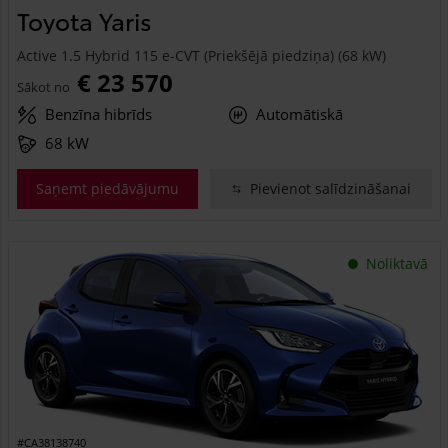
Toyota Yaris
Active 1.5 Hybrid 115 e-CVT (Priekšējā piedziņa) (68 kW)
€ 23 570
Sākot no
Benzīna hibrīds
Automātiskā
68 kW
Saņemt piedāvājumu
Pievienot salīdzināšanai
Noliktavā
#CA38138740