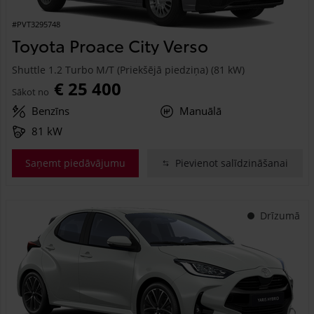
#PVT3295748
Toyota Proace City Verso
Shuttle 1.2 Turbo M/T (Priekšējā piedziņa) (81 kW)
€ 25 400
Sākot no
Benzīns
Manuālā
81 kW
Saņemt piedāvājumu
Pievienot salīdzināšanai
Drīzumā