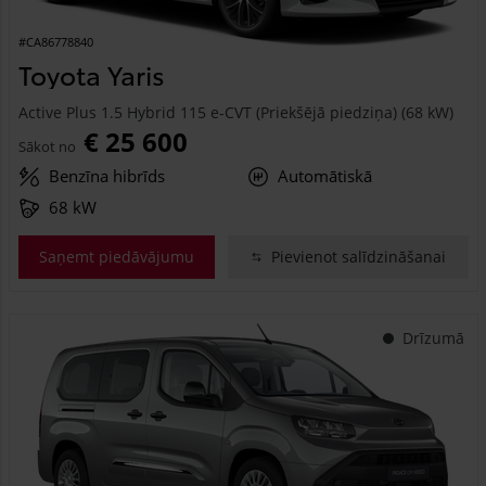
#CA86778840
Toyota Yaris
Active Plus 1.5 Hybrid 115 e-CVT (Priekšējā piedziņa) (68 kW)
€ 25 600
Sākot no
Benzīna hibrīds
Automātiskā
68 kW
Saņemt piedāvājumu
Pievienot salīdzināšanai
Drīzumā