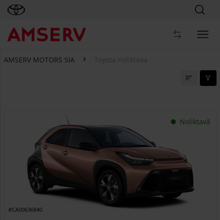
AMSERV MOTORS SIA
Toyota noliktava
Toyota noliktava
Noliktavā
#CA00636840