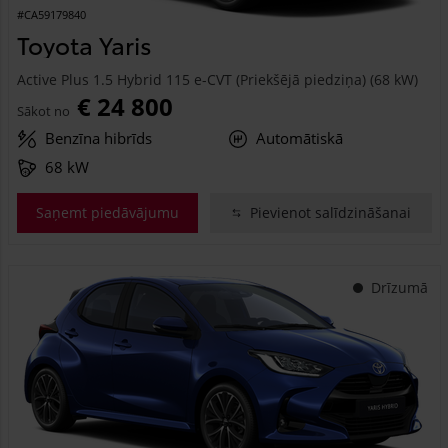
#CA59179840
Toyota Yaris
Active Plus 1.5 Hybrid 115 e-CVT (Priekšējā piedziņa) (68 kW)
€ 24 800
Sākot no
Benzīna hibrīds
Automātiskā
68 kW
Saņemt piedāvājumu
Pievienot salīdzināšanai
Drīzumā