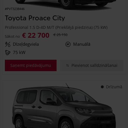
#PVT3238446
Toyota Proace City
Professional 1.5 D-4D M/T (Priekšējā piedziņa) (75 kW)
€ 22 700
€ 25 150
Sākot no
Dīzeļdegviela
Manuālā
75 kW
Saņemt piedāvājumu
Pievienot salīdzināšanai
Drīzumā