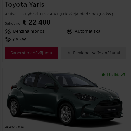
Toyota Yaris
Active 1.5 Hybrid 115 e-CVT (Priekšējā piedziņa) (68 kW)
€ 22 400
Sākot no
Benzīna hibrīds
Automātiskā
68 kW
Saņemt piedāvājumu
Pievienot salīdzināšanai
Noliktavā
#CA32068840