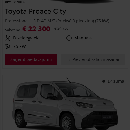
#PVT3370406
Toyota Proace City
Professional 1.5 D-4D M/T (Priekšējā piedziņa) (75 kW)
€ 22 300
€ 24 750
Sākot no
Dīzeļdegviela
Manuālā
75 kW
Saņemt piedāvājumu
Pievienot salīdzināšanai
Drīzumā