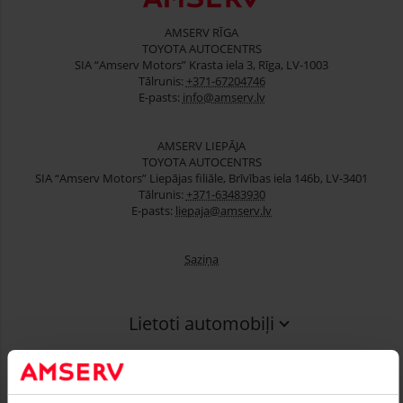
AMSERV RĪGA
TOYOTA AUTOCENTRS
SIA “Amserv Motors” Krasta iela 3, Rīga, LV-1003
Tālrunis:
+371-67204746
E-pasts:
info@amserv.lv
AMSERV LIEPĀJA
TOYOTA AUTOCENTRS
SIA “Amserv Motors” Liepājas filiāle, Brīvības iela 146b, LV-3401
Tālrunis:
+371-63483930
E-pasts:
liepaja@amserv.lv
Saziņa
Lietoti automobiļi
Finansēšana
Serviss