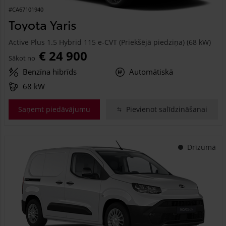
#CA67101940
Toyota Yaris
Active Plus 1.5 Hybrid 115 e-CVT (Priekšējā piedziņa) (68 kW)
€ 24 900
Sākot no
Benzīna hibrīds
Automātiskā
68 kW
Saņemt piedāvājumu
Pievienot salīdzināšanai
Drīzumā