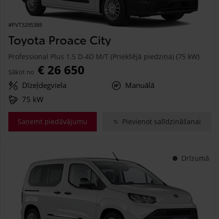
#PVT3295388
Toyota Proace City
Professional Plus 1.5 D-4D M/T (Priekšējā piedziņa) (75 kW)
€ 26 650
Sākot no
Dīzeļdegviela
Manuālā
75 kW
Saņemt piedāvājumu
Pievienot salīdzināšanai
Drīzumā