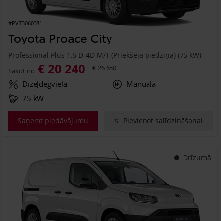
#PVT3060381
Toyota Proace City
Professional Plus 1.5 D-4D M/T (Priekšējā piedziņa) (75 kW)
€ 20 240
€ 26 650
Sākot no
Dīzeļdegviela
Manuālā
75 kW
Saņemt piedāvājumu
Pievienot salīdzināšanai
Drīzumā