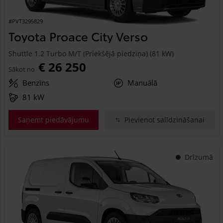
#PVT3295829
Toyota Proace City Verso
Shuttle 1.2 Turbo M/T (Priekšējā piedziņa) (81 kW)
€ 26 250
Sākot no
Benzīns
Manuālā
81 kW
Saņemt piedāvājumu
Pievienot salīdzināšanai
Drīzumā