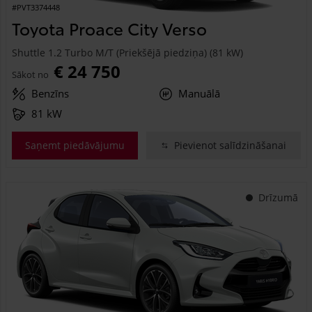
#PVT3374448
Toyota Proace City Verso
Shuttle 1.2 Turbo M/T (Priekšējā piedziņa) (81 kW)
€ 24 750
Sākot no
Benzīns
Manuālā
81 kW
Saņemt piedāvājumu
Pievienot salīdzināšanai
Drīzumā