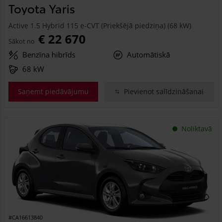
Toyota Yaris
Active 1.5 Hybrid 115 e-CVT (Priekšējā piedziņa) (68 kW)
€ 22 670
Sākot no
Benzīna hibrīds
Automātiskā
68 kW
Saņemt piedāvājumu
Pievienot salīdzināšanai
Noliktavā
#CA16613840