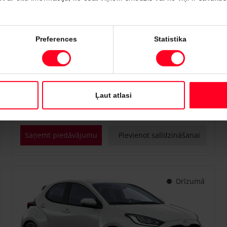
#PVT3238446
Preferences
Statistika
Toyota Proace City
Professional 1.5 D-4D M/T (Priekšējā piedziņa) (75 kW)
€ 22 700
€ 25 150
Sākot no
Ļaut atlasi
Dīzeļdegviela
Manuālā
75 kW
Saņemt piedāvājumu
Pievienot salīdzināšanai
Drīzumā