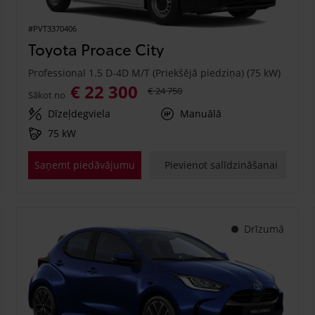
#PVT3370406
Toyota Proace City
Professional 1.5 D-4D M/T (Priekšējā piedziņa) (75 kW)
€ 22 300
€ 24 750
Sākot no
Dīzeļdegviela
Manuālā
75 kW
Saņemt piedāvājumu
Pievienot salīdzināšanai
Drīzumā