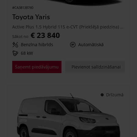
#CA38138740
Toyota Yaris
Active Plus 1.5 Hybrid 115 e-CVT (Priekšējā piedziņa) (68 kW)
€ 23 840
Sākot no
Benzīna hibrīds
Automātiskā
68 kW
Saņemt piedāvājumu
Pievienot salīdzināšanai
Drīzumā