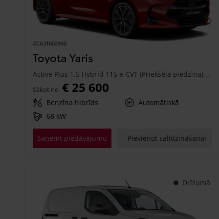
#CA31602940
Toyota Yaris
Active Plus 1.5 Hybrid 115 e-CVT (Priekšējā piedziņa) (68 kW)
€ 25 600
Sākot no
Benzīna hibrīds
Automātiskā
68 kW
Saņemt piedāvājumu
Pievienot salīdzināšanai
Drīzumā