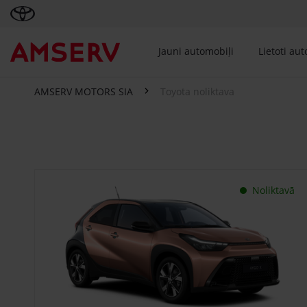
Jauni automobiļi
Lietoti au
AMSERV MOTORS SIA
Toyota noliktava
Toyota noliktava
Noliktavā