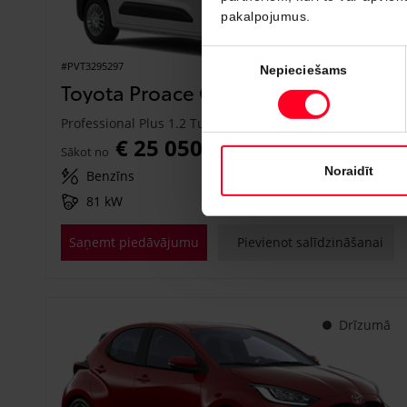
pakalpojumus.
Piekrišanas
#PVT3295297
Nepieciešams
izvēle
Toyota Proace City
Professional Plus 1.2 Turbo M/T (Priekšējā piedziņa) (81 kW)
€ 25 050
Sākot no
Noraidīt
Benzīns
Manuālā
81 kW
Saņemt piedāvājumu
Pievienot salīdzināšanai
Drīzumā