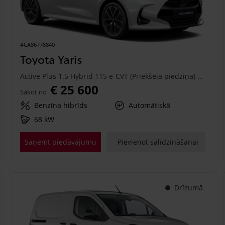
#CA86778840
Toyota Yaris
Active Plus 1.5 Hybrid 115 e-CVT (Priekšējā piedziņa) (68 kW)
€ 25 600
Sākot no
Benzīna hibrīds
Automātiskā
68 kW
Saņemt piedāvājumu
Pievienot salīdzināšanai
Drīzumā