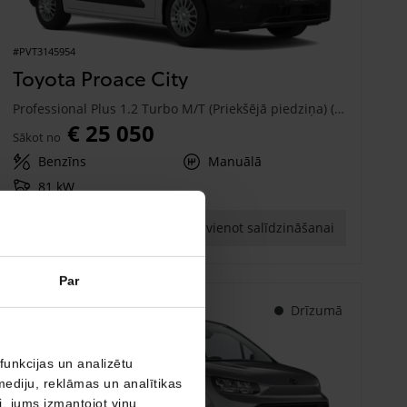
#PVT3145954
Toyota Proace City
Professional Plus 1.2 Turbo M/T (Priekšējā piedziņa) (81 kW)
€ 25 050
Sākot no
Benzīns
Manuālā
81 kW
Saņemt piedāvājumu
Pievienot salīdzināšanai
Par
Drīzumā
funkcijas un analizētu
mediju, reklāmas un analītikas
ši, jums izmantojot viņu