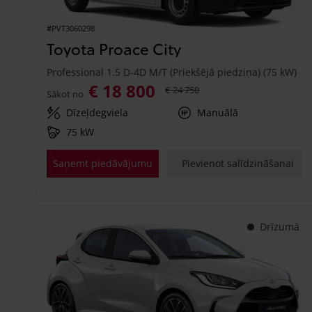
#PVT3060298
Toyota Proace City
Professional 1.5 D-4D M/T (Priekšējā piedziņa) (75 kW)
€ 18 800
€ 24 750
Sākot no
Dīzeļdegviela
Manuālā
75 kW
Saņemt piedāvājumu
Pievienot salīdzināšanai
Drīzumā