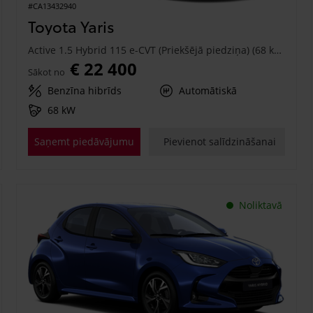
#CA13432940
Toyota Yaris
Active 1.5 Hybrid 115 e-CVT (Priekšējā piedziņa) (68 kW)
€ 22 400
Sākot no
Benzīna hibrīds
Automātiskā
68 kW
Saņemt piedāvājumu
Pievienot salīdzināšanai
Noliktavā