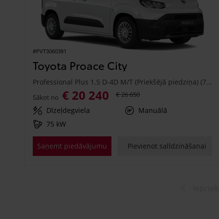
#PVT3060381
Toyota Proace City
Professional Plus 1.5 D-4D M/T (Priekšējā piedziņa) (75 kW)
€ 20 240
€ 26 650
Sākot no
Dīzeļdegviela
Manuālā
75 kW
Saņemt piedāvājumu
Pievienot salīdzināšanai
Iepriek