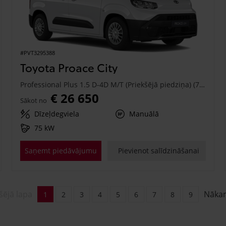
#PVT3295388
Toyota Proace City
Professional Plus 1.5 D-4D M/T (Priekšējā piedziņa) (75 kW)
€ 26 650
Sākot no
Dīzeļdegviela
Manuālā
75 kW
Saņemt piedāvājumu
Pievienot salīdzināšanai
šējā lapa
Nāka
1
2
3
4
5
6
7
8
9