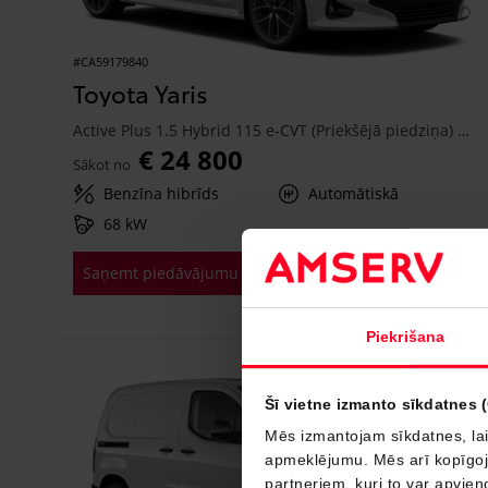
#CA59179840
Toyota Yaris
Active Plus 1.5 Hybrid 115 e-CVT (Priekšējā piedziņa) (68 kW)
€ 24 800
Sākot no
Benzīna hibrīds
Automātiskā
68 kW
Saņemt piedāvājumu
Pievienot salīdzināšanai
Piekrišana
Drīzumā
Šī vietne izmanto sīkdatnes 
Mēs izmantojam sīkdatnes, lai
apmeklējumu. Mēs arī kopīgojam
partneriem, kuri to var apvieno