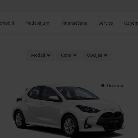
tomobiļi
Piedāvājumi
Finansēšana
Serviss
Uzņē
Modeļi
Cena
Opcijas
Drīzumā