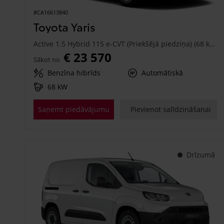
#CA16613840
Toyota Yaris
Active 1.5 Hybrid 115 e-CVT (Priekšējā piedziņa) (68 kW)
€ 23 570
Sākot no
Benzīna hibrīds
Automātiskā
68 kW
Saņemt piedāvājumu
Pievienot salīdzināšanai
Drīzumā