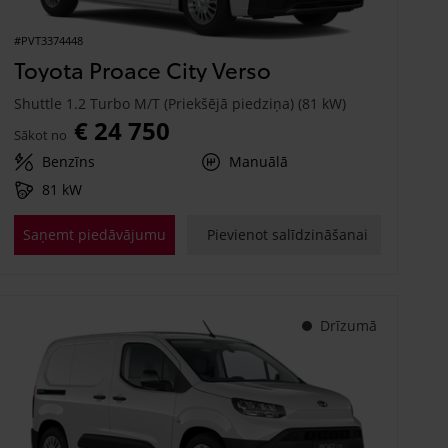
#PVT3374448
Toyota Proace City Verso
Shuttle 1.2 Turbo M/T (Priekšējā piedziņa) (81 kW)
€ 24 750
Sākot no
Benzīns
Manuālā
81 kW
Saņemt piedāvājumu
Pievienot salīdzināšanai
Drīzumā