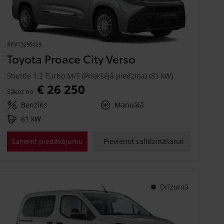
#PVT3295829
Toyota Proace City Verso
Shuttle 1.2 Turbo M/T (Priekšējā piedziņa) (81 kW)
€ 26 250
Sākot no
Benzīns
Manuālā
81 kW
Saņemt piedāvājumu
Pievienot salīdzināšanai
Drīzumā