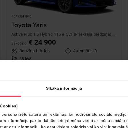
#CA93811940
Toyota Yaris
Active Plus 1.5 Hybrid 115 e-CVT (Priekšējā piedziņa) (68 kW)
€ 24 900
Sākot no
Benzīna hibrīds
Automātiskā
68 kW
Saņemt piedāvājumu
Pievienot salīdzināšanai
Sīkāka informācija
Drīzumā
(Cookies)
 personalizētu saturu un reklāmas, lai nodrošinātu sociālo mediju 
 informāciju par to, kā jūs lietojat mūsu vietni ar mūsu sociālo 
t ar citu informāciju, ko esat viņiem sniedzis vai ko viņi ir savāku