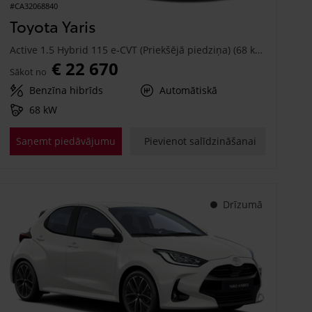
#CA32068840
Toyota Yaris
Active 1.5 Hybrid 115 e-CVT (Priekšējā piedziņa) (68 kW)
€ 22 670
Sākot no
Benzīna hibrīds
Automātiskā
68 kW
Saņemt piedāvājumu
Pievienot salīdzināšanai
Drīzumā