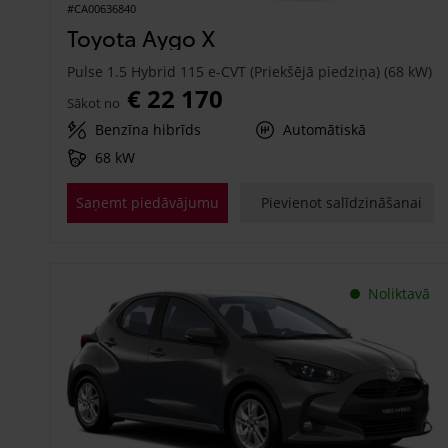
#CA00636840
Toyota Aygo X
Pulse 1.5 Hybrid 115 e-CVT (Priekšējā piedziņa) (68 kW)
€ 22 170
Sākot no
Benzīna hibrīds
Automātiskā
68 kW
Saņemt piedāvājumu
Pievienot salīdzināšanai
Noliktavā