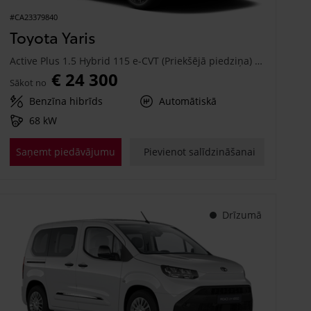
#CA23379840
Toyota Yaris
Active Plus 1.5 Hybrid 115 e-CVT (Priekšējā piedziņa) (68 kW)
€ 24 300
Sākot no
Benzīna hibrīds
Automātiskā
68 kW
Saņemt piedāvājumu
Pievienot salīdzināšanai
Drīzumā