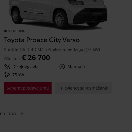
#PVT3295804
Toyota Proace City Verso
Shuttle 1.5 D-4D M/T (Priekšējā piedziņa) (75 kW)
€ 26 700
Sākot no
Dīzeļdegviela
Manuālā
75 kW
Saņemt piedāvājumu
Pievienot salīdzināšanai
mā lapa