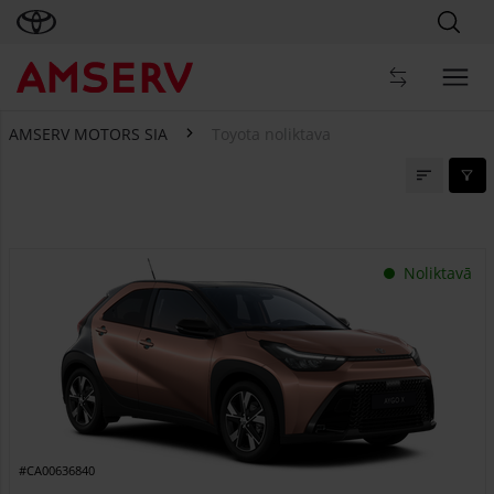
AMSERV MOTORS SIA
Toyota noliktava
Toyota noliktava
Noliktavā
#CA00636840