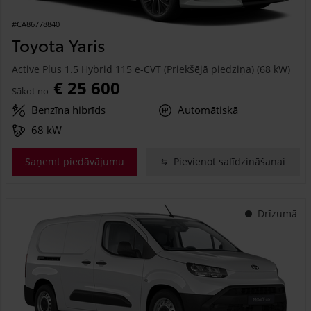
#CA86778840
Toyota Yaris
Active Plus 1.5 Hybrid 115 e-CVT (Priekšējā piedziņa) (68 kW)
€ 25 600
Sākot no
Benzīna hibrīds
Automātiskā
68 kW
Saņemt piedāvājumu
Pievienot salīdzināšanai
Drīzumā