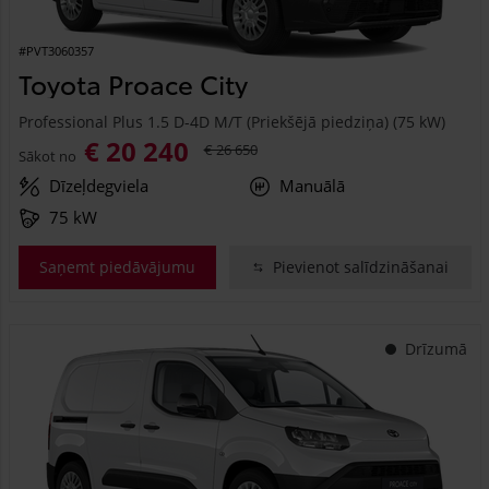
#PVT3060357
Toyota Proace City
Professional Plus 1.5 D-4D M/T (Priekšējā piedziņa) (75 kW)
€ 20 240
€ 26 650
Sākot no
Dīzeļdegviela
Manuālā
75 kW
Saņemt piedāvājumu
Pievienot salīdzināšanai
Drīzumā