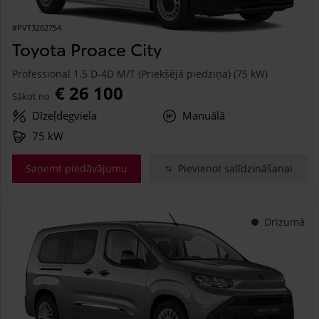
#PVT3202754
Toyota Proace City
Professional 1.5 D-4D M/T (Priekšējā piedziņa) (75 kW)
€ 26 100
Sākot no
Dīzeļdegviela
Manuālā
75 kW
Saņemt piedāvājumu
Pievienot salīdzināšanai
Drīzumā