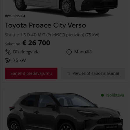
#PVT3295804
Toyota Proace City Verso
Shuttle 1.5 D-4D M/T (Priekšējā piedziņa) (75 kW)
€ 26 700
Sākot no
Dīzeļdegviela
Manuālā
75 kW
Saņemt piedāvājumu
Pievienot salīdzināšanai
Noliktavā