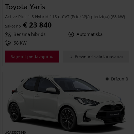
Toyota Yaris
Active Plus 1.5 Hybrid 115 e-CVT (Priekšējā piedziņa) (68 kW)
€ 23 840
Sākot no
Benzīna hibrīds
Automātiskā
68 kW
Saņemt piedāvājumu
Pievienot salīdzināšanai
Drīzumā
#CA23379840