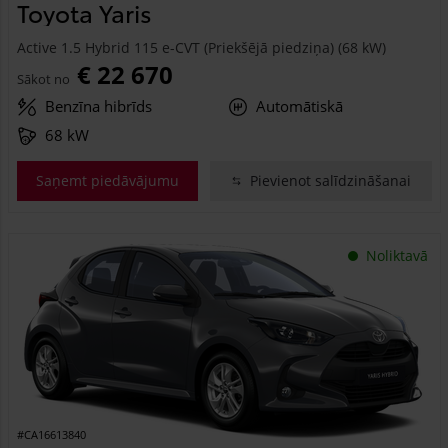
Toyota Yaris
Active 1.5 Hybrid 115 e-CVT (Priekšējā piedziņa) (68 kW)
€ 22 670
Sākot no
Benzīna hibrīds
Automātiskā
68 kW
Saņemt piedāvājumu
Pievienot salīdzināšanai
Noliktavā
#CA16613840