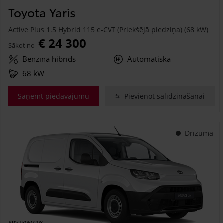
Toyota Yaris
Active Plus 1.5 Hybrid 115 e-CVT (Priekšējā piedziņa) (68 kW)
€ 24 300
Sākot no
Benzīna hibrīds
Automātiskā
68 kW
Saņemt piedāvājumu
Pievienot salīdzināšanai
Drīzumā
#PVT3060298