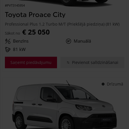
#PVT3145954
Toyota Proace City
Professional Plus 1.2 Turbo M/T (Priekšējā piedziņa) (81 kW)
€ 25 050
Sākot no
Benzīns
Manuālā
81 kW
Saņemt piedāvājumu
Pievienot salīdzināšanai
Drīzumā