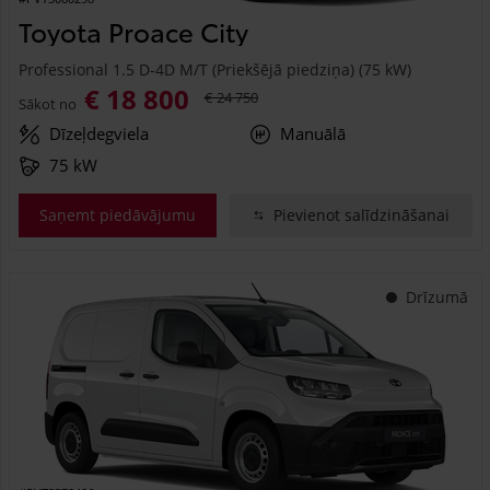
Toyota Proace City
Professional 1.5 D-4D M/T (Priekšējā piedziņa) (75 kW)
€ 18 800
€ 24 750
Sākot no
Dīzeļdegviela
Manuālā
75 kW
Saņemt piedāvājumu
Pievienot salīdzināšanai
Drīzumā