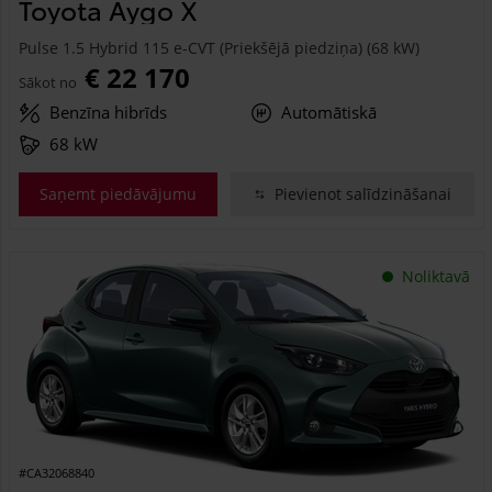
Toyota Aygo X
Pulse 1.5 Hybrid 115 e-CVT (Priekšējā piedziņa) (68 kW)
€ 22 170
Sākot no
Benzīna hibrīds
Automātiskā
68 kW
Saņemt piedāvājumu
Pievienot salīdzināšanai
Noliktavā
#CA32068840