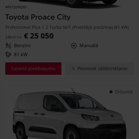
#PVT3295297
Toyota Proace City
Professional Plus 1.2 Turbo M/T (Priekšējā piedziņa) (81 kW)
€ 25 050
Sākot no
Benzīns
Manuālā
81 kW
Saņemt piedāvājumu
Pievienot salīdzināšanai
Drīzumā