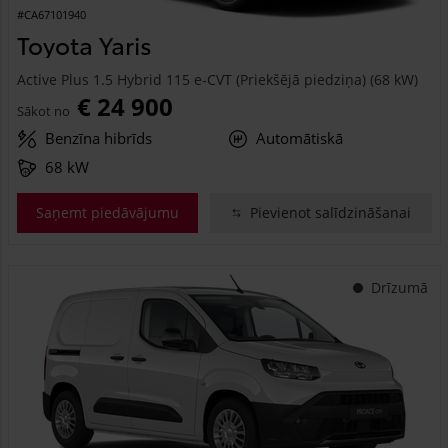
#CA67101940
Toyota Yaris
Active Plus 1.5 Hybrid 115 e-CVT (Priekšējā piedziņa) (68 kW)
€ 24 900
Sākot no
Benzīna hibrīds
Automātiskā
68 kW
Saņemt piedāvājumu
Pievienot salīdzināšanai
Drīzumā