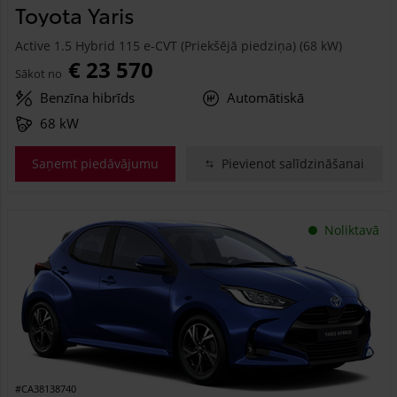
Toyota Yaris
Active 1.5 Hybrid 115 e-CVT (Priekšējā piedziņa) (68 kW)
€ 23 570
Sākot no
Benzīna hibrīds
Automātiskā
68 kW
Saņemt piedāvājumu
Pievienot salīdzināšanai
Noliktavā
#CA38138740