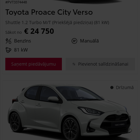
#PVT3374448
Toyota Proace City Verso
Shuttle 1.2 Turbo M/T (Priekšējā piedziņa) (81 kW)
€ 24 750
Sākot no
Benzīns
Manuālā
81 kW
Saņemt piedāvājumu
Pievienot salīdzināšanai
Drīzumā