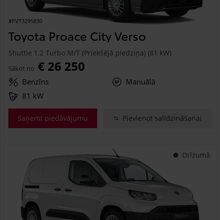
#PVT3295830
Toyota Proace City Verso
Shuttle 1.2 Turbo M/T (Priekšējā piedziņa) (81 kW)
€ 26 250
Sākot no
Benzīns
Manuālā
81 kW
Saņemt piedāvājumu
Pievienot salīdzināšanai
Drīzumā