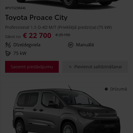
#PVT3238446
Toyota Proace City
Professional 1.5 D-4D M/T (Priekšējā piedziņa) (75 kW)
€ 22 700
€ 25 150
Sākot no
Dīzeļdegviela
Manuālā
75 kW
Saņemt piedāvājumu
Pievienot salīdzināšanai
Drīzumā