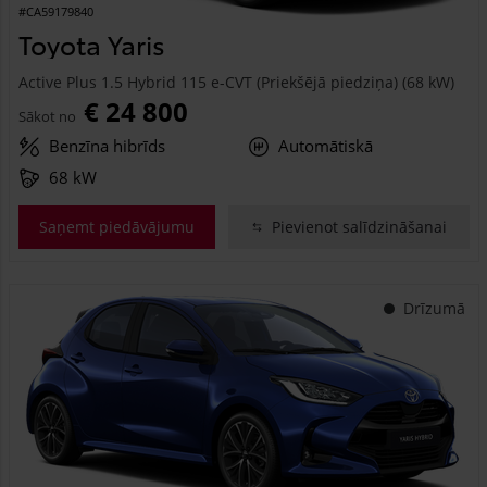
#CA59179840
Toyota Yaris
Active Plus 1.5 Hybrid 115 e-CVT (Priekšējā piedziņa) (68 kW)
€ 24 800
Sākot no
Benzīna hibrīds
Automātiskā
68 kW
Saņemt piedāvājumu
Pievienot salīdzināšanai
Drīzumā