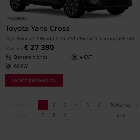
#FR36089450
Toyota Yaris Cross
Style Edition 1.5 Hybrid 115 e-CVT (Priekšējā piedziņa) (68 kW)
€ 27 390
Sākot no
Benzīna hibrīds
e-CVT
68 kW
Saņemt piedāvājumu
Iepriekšējā
Nākamā
1
2
3
4
5
6
lapa
lapa
7
8
9