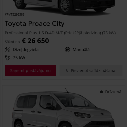
#PVT3295388
Toyota Proace City
Professional Plus 1.5 D-4D M/T (Priekšējā piedziņa) (75 kW)
€ 26 650
Sākot no
Dīzeļdegviela
Manuālā
75 kW
Saņemt piedāvājumu
Pievienot salīdzināšanai
Drīzumā