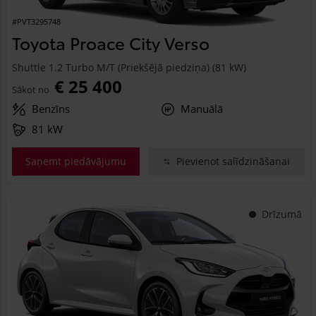
#PVT3295748
Toyota Proace City Verso
Shuttle 1.2 Turbo M/T (Priekšējā piedziņa) (81 kW)
€ 25 400
Sākot no
Benzīns
Manuālā
81 kW
Saņemt piedāvājumu
Pievienot salīdzināšanai
Drīzumā