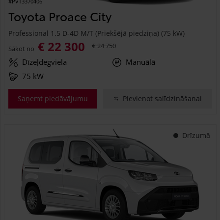
#PVT3370406
Toyota Proace City
Professional 1.5 D-4D M/T (Priekšējā piedziņa) (75 kW)
€ 22 300
€ 24 750
Sākot no
Dīzeļdegviela
Manuālā
75 kW
Saņemt piedāvājumu
Pievienot salīdzināšanai
Drīzumā