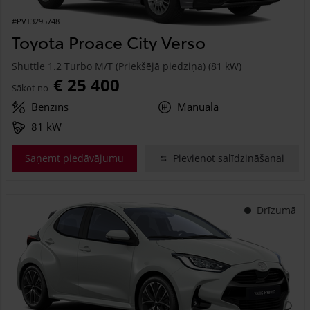
#PVT3295748
Toyota Proace City Verso
Shuttle 1.2 Turbo M/T (Priekšējā piedziņa) (81 kW)
€ 25 400
Sākot no
Benzīns
Manuālā
81 kW
Saņemt piedāvājumu
Pievienot salīdzināšanai
Drīzumā