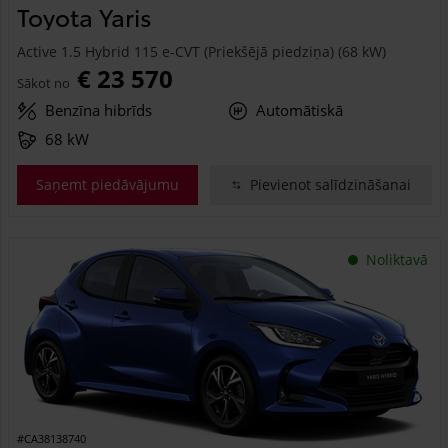
Toyota Yaris
Active 1.5 Hybrid 115 e-CVT (Priekšējā piedziņa) (68 kW)
€ 23 570
Sākot no
Benzīna hibrīds
Automātiskā
68 kW
Saņemt piedāvājumu
Pievienot salīdzināšanai
Noliktavā
#CA38138740