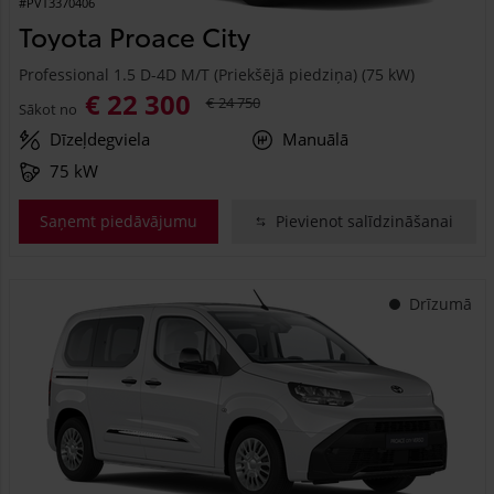
#PVT3370406
Toyota Proace City
Professional 1.5 D-4D M/T (Priekšējā piedziņa) (75 kW)
€ 22 300
€ 24 750
Sākot no
Dīzeļdegviela
Manuālā
75 kW
Saņemt piedāvājumu
Pievienot salīdzināšanai
Drīzumā