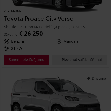
#PVT3295830
Toyota Proace City Verso
Shuttle 1.2 Turbo M/T (Priekšējā piedziņa) (81 kW)
€ 26 250
Sākot no
Benzīns
Manuālā
81 kW
Saņemt piedāvājumu
Pievienot salīdzināšanai
Drīzumā