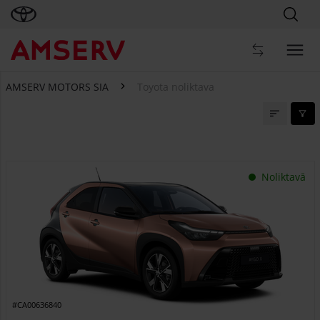
AMSERV MOTORS SIA
Toyota noliktava
Toyota noliktava
Noliktavā
#CA00636840