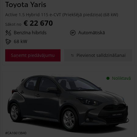
Toyota Yaris
Active 1.5 Hybrid 115 e-CVT (Priekšējā piedziņa) (68 kW)
€ 22 670
Sākot no
Benzīna hibrīds
Automātiskā
68 kW
Saņemt piedāvājumu
Pievienot salīdzināšanai
Noliktavā
#CA16613840