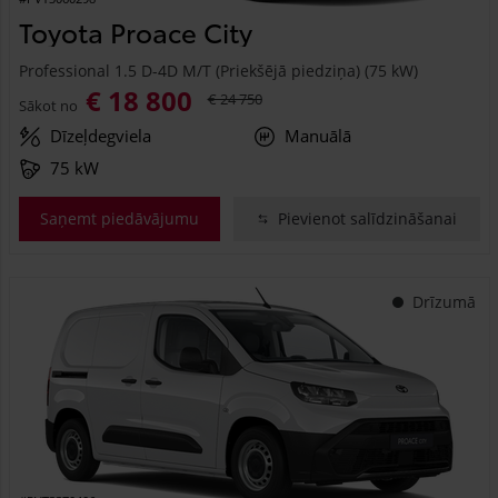
Toyota Proace City
Professional 1.5 D-4D M/T (Priekšējā piedziņa) (75 kW)
€ 18 800
€ 24 750
Sākot no
Dīzeļdegviela
Manuālā
75 kW
Saņemt piedāvājumu
Pievienot salīdzināšanai
Drīzumā