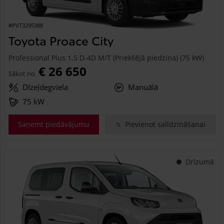
#PVT3295388
Toyota Proace City
Professional Plus 1.5 D-4D M/T (Priekšējā piedziņa) (75 kW)
€ 26 650
Sākot no
Dīzeļdegviela
Manuālā
75 kW
Saņemt piedāvājumu
Pievienot salīdzināšanai
Drīzumā