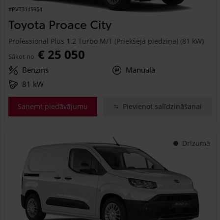
#PVT3145954
Toyota Proace City
Professional Plus 1.2 Turbo M/T (Priekšējā piedziņa) (81 kW)
€ 25 050
Sākot no
Benzīns
Manuālā
81 kW
Saņemt piedāvājumu
Pievienot salīdzināšanai
Drīzumā