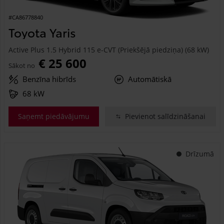
#CA86778840
Toyota Yaris
Active Plus 1.5 Hybrid 115 e-CVT (Priekšējā piedziņa) (68 kW)
€ 25 600
Sākot no
Benzīna hibrīds
Automātiskā
68 kW
Saņemt piedāvājumu
Pievienot salīdzināšanai
Drīzumā