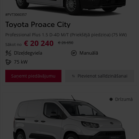
#PVT3060357
Toyota Proace City
Professional Plus 1.5 D-4D M/T (Priekšējā piedziņa) (75 kW)
€ 20 240
€ 26 650
Sākot no
Dīzeļdegviela
Manuālā
75 kW
Saņemt piedāvājumu
Pievienot salīdzināšanai
Drīzumā