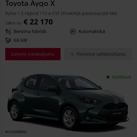
Toyota Aygo X
Pulse 1.5 Hybrid 115 e-CVT (Priekšējā piedziņa) (68 kW)
€ 22 170
Sākot no
Benzīna hibrīds
Automātiskā
68 kW
Saņemt piedāvājumu
Pievienot salīdzināšanai
Noliktavā
#CA32068840