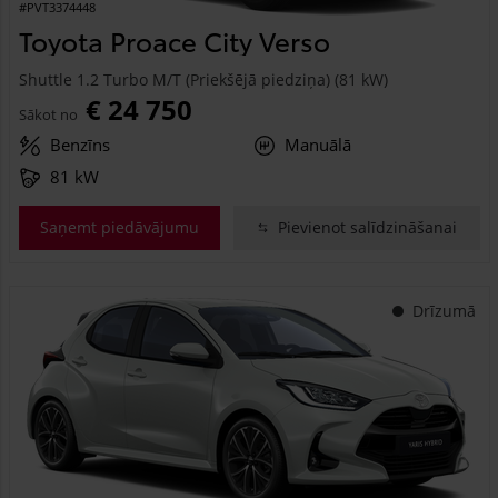
#PVT3374448
Toyota Proace City Verso
Shuttle 1.2 Turbo M/T (Priekšējā piedziņa) (81 kW)
€ 24 750
Sākot no
Benzīns
Manuālā
81 kW
Saņemt piedāvājumu
Pievienot salīdzināšanai
Drīzumā