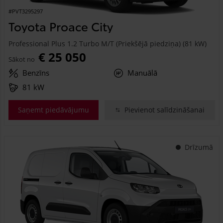
#PVT3295297
Toyota Proace City
Professional Plus 1.2 Turbo M/T (Priekšējā piedziņa) (81 kW)
€ 25 050
Sākot no
Benzīns
Manuālā
81 kW
Saņemt piedāvājumu
Pievienot salīdzināšanai
Drīzumā