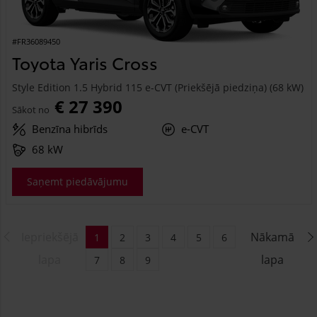
#FR36089450
Toyota Yaris Cross
Style Edition 1.5 Hybrid 115 e-CVT (Priekšējā piedziņa) (68 kW)
€ 27 390
Sākot no
Benzīna hibrīds
e-CVT
68 kW
Saņemt piedāvājumu
Iepriekšējā
Nākamā
1
2
3
4
5
6
lapa
lapa
7
8
9