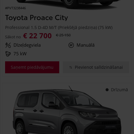
#PVT3238446
Toyota Proace City
Professional 1.5 D-4D M/T (Priekšējā piedziņa) (75 kW)
€ 22 700
€ 25 150
Sākot no
Dīzeļdegviela
Manuālā
75 kW
Saņemt piedāvājumu
Pievienot salīdzināšanai
Drīzumā