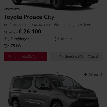
#PVT3202754
Toyota Proace City
Professional 1.5 D-4D M/T (Priekšējā piedziņa) (75 kW)
€ 26 100
Sākot no
Dīzeļdegviela
Manuālā
75 kW
Saņemt piedāvājumu
Pievienot salīdzināšanai
Drīzumā