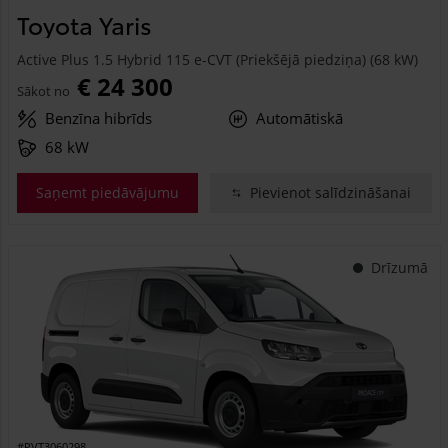
Toyota Yaris
Active Plus 1.5 Hybrid 115 e-CVT (Priekšējā piedziņa) (68 kW)
€ 24 300
Sākot no
Benzīna hibrīds
Automātiskā
68 kW
Saņemt piedāvājumu
Pievienot salīdzināšanai
Drīzumā
#PVT3060298