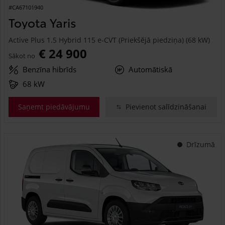
#CA67101940
Toyota Yaris
Active Plus 1.5 Hybrid 115 e-CVT (Priekšējā piedziņa) (68 kW)
€ 24 900
Sākot no
Benzīna hibrīds
Automātiskā
68 kW
Saņemt piedāvājumu
Pievienot salīdzināšanai
Drīzumā