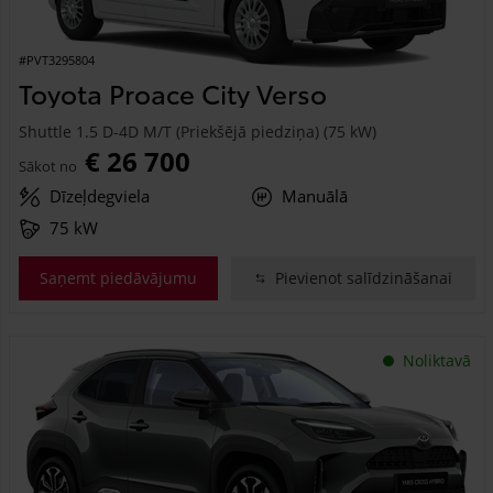
#PVT3295804
Toyota Proace City Verso
Shuttle 1.5 D-4D M/T (Priekšējā piedziņa) (75 kW)
€ 26 700
Sākot no
Dīzeļdegviela
Manuālā
75 kW
Saņemt piedāvājumu
Pievienot salīdzināšanai
Noliktavā