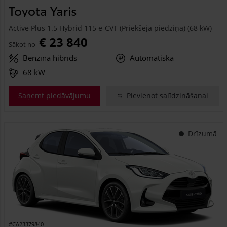
Toyota Yaris
Active Plus 1.5 Hybrid 115 e-CVT (Priekšējā piedziņa) (68 kW)
€ 23 840
Sākot no
Benzīna hibrīds
Automātiskā
68 kW
Saņemt piedāvājumu
Pievienot salīdzināšanai
Drīzumā
#CA23379840