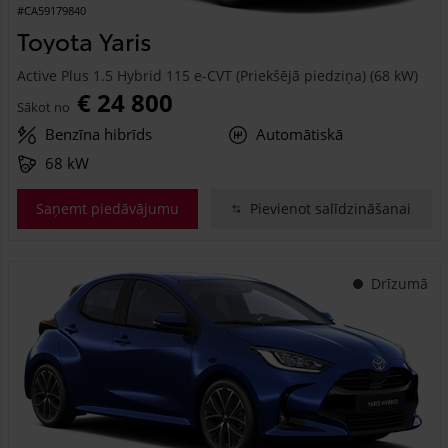
#CA59179840
Toyota Yaris
Active Plus 1.5 Hybrid 115 e-CVT (Priekšējā piedziņa) (68 kW)
€ 24 800
Sākot no
Benzīna hibrīds
Automātiskā
68 kW
Saņemt piedāvājumu
Pievienot salīdzināšanai
Drīzumā