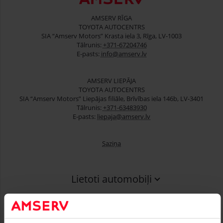
AMSERV RĪGA
TOYOTA AUTOCENTRS
SIA “Amserv Motors” Krasta iela 3, Rīga, LV-1003
Tālrunis:
+371-67204746
E-pasts:
info@amserv.lv
AMSERV LIEPĀJA
TOYOTA AUTOCENTRS
SIA “Amserv Motors” Liepājas filiāle, Brīvības iela 146b, LV-3401
Tālrunis:
+371-63483930
E-pasts:
liepaja@amserv.lv
Saziņa
Lietoti automobiļi
Finansēšana
Serviss