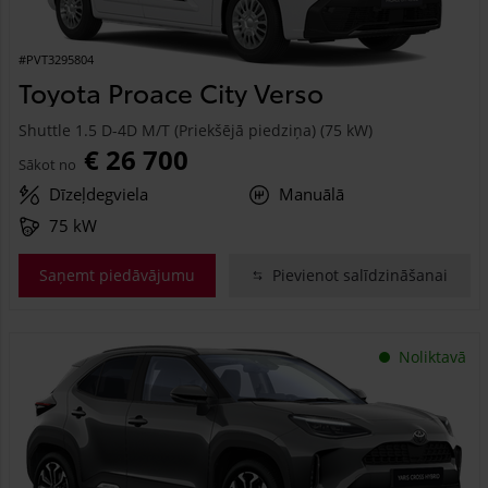
#PVT3295804
Toyota Proace City Verso
Shuttle 1.5 D-4D M/T (Priekšējā piedziņa) (75 kW)
€ 26 700
Sākot no
Dīzeļdegviela
Manuālā
75 kW
Saņemt piedāvājumu
Pievienot salīdzināšanai
Noliktavā