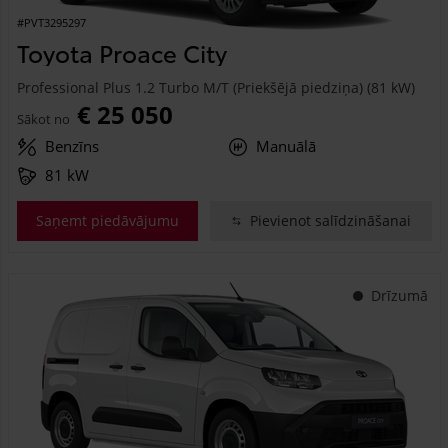
#PVT3295297
Toyota Proace City
Professional Plus 1.2 Turbo M/T (Priekšējā piedziņa) (81 kW)
€ 25 050
Sākot no
Benzīns
Manuālā
81 kW
Saņemt piedāvājumu
Pievienot salīdzināšanai
Drīzumā