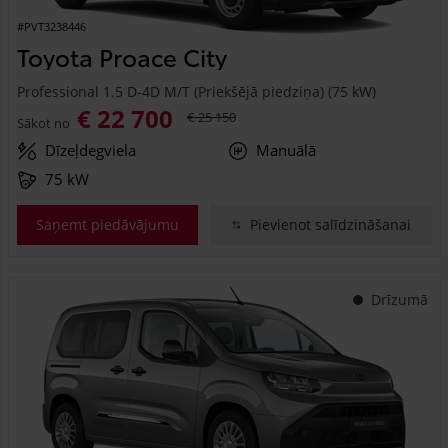
#PVT3238446
Toyota Proace City
Professional 1.5 D-4D M/T (Priekšējā piedziņa) (75 kW)
€ 22 700
€ 25 150
Sākot no
Dīzeļdegviela
Manuālā
75 kW
Saņemt piedāvājumu
Pievienot salīdzināšanai
Drīzumā