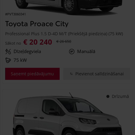
#PVT3060341
Toyota Proace City
Professional Plus 1.5 D-4D M/T (Priekšējā piedziņa) (75 kW)
€ 20 240
€ 26 650
Sākot no
Dīzeļdegviela
Manuālā
75 kW
Saņemt piedāvājumu
Pievienot salīdzināšanai
Drīzumā