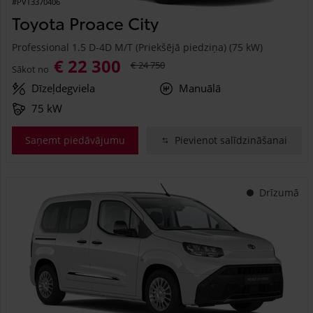
#PVT3370406
Toyota Proace City
Professional 1.5 D-4D M/T (Priekšējā piedziņa) (75 kW)
€ 22 300
€ 24 750
Sākot no
Dīzeļdegviela
Manuālā
75 kW
Saņemt piedāvājumu
Pievienot salīdzināšanai
Drīzumā