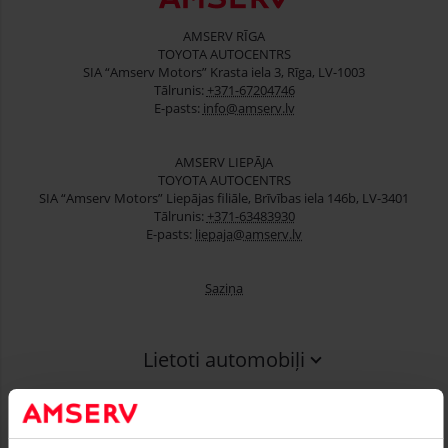
AMSERV RĪGA
TOYOTA AUTOCENTRS
SIA “Amserv Motors” Krasta iela 3, Rīga, LV-1003
Tālrunis:
+371-67204746
E-pasts:
info@amserv.lv
AMSERV LIEPĀJA
TOYOTA AUTOCENTRS
SIA “Amserv Motors” Liepājas filiāle, Brīvības iela 146b, LV-3401
Tālrunis:
+371-63483930
E-pasts:
liepaja@amserv.lv
Saziņa
Lietoti automobiļi
Finansēšana
Serviss