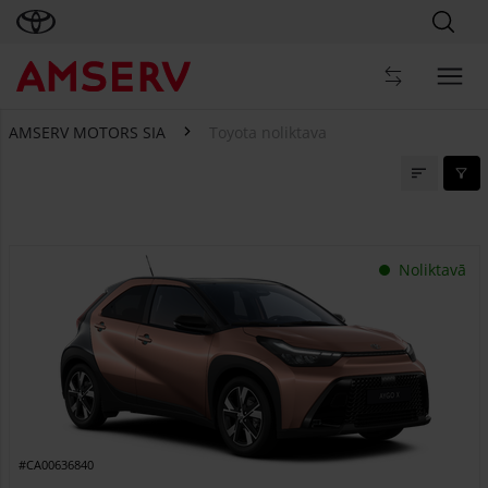
AMSERV MOTORS SIA
Toyota noliktava
Toyota noliktava
Noliktavā
#CA00636840