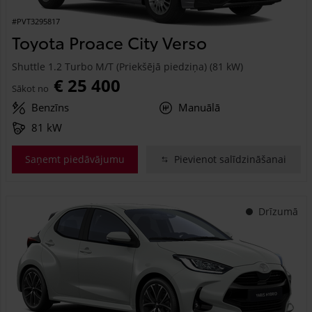
#PVT3295817
Toyota Proace City Verso
Shuttle 1.2 Turbo M/T (Priekšējā piedziņa) (81 kW)
€ 25 400
Sākot no
Benzīns
Manuālā
81 kW
Saņemt piedāvājumu
Pievienot salīdzināšanai
Drīzumā