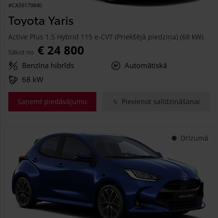
#CA59179840
Toyota Yaris
Active Plus 1.5 Hybrid 115 e-CVT (Priekšējā piedziņa) (68 kW)
€ 24 800
Sākot no
Benzīna hibrīds
Automātiskā
68 kW
Saņemt piedāvājumu
Pievienot salīdzināšanai
Drīzumā