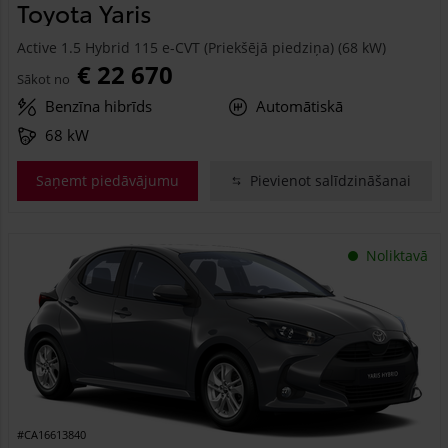
Toyota Yaris
Active 1.5 Hybrid 115 e-CVT (Priekšējā piedziņa) (68 kW)
€ 22 670
Sākot no
Benzīna hibrīds
Automātiskā
68 kW
Saņemt piedāvājumu
Pievienot salīdzināšanai
Noliktavā
#CA16613840