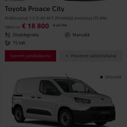
Toyota Proace City
Professional 1.5 D-4D M/T (Priekšējā piedziņa) (75 kW)
€ 18 800
€ 24 750
Sākot no
Dīzeļdegviela
Manuālā
75 kW
Saņemt piedāvājumu
Pievienot salīdzināšanai
Drīzumā