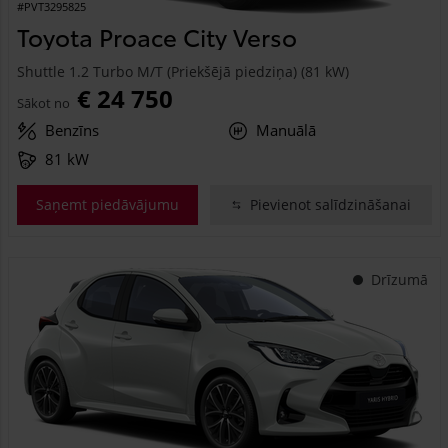
#PVT3295825
Toyota Proace City Verso
Shuttle 1.2 Turbo M/T (Priekšējā piedziņa) (81 kW)
€ 24 750
Sākot no
Benzīns
Manuālā
81 kW
Saņemt piedāvājumu
Pievienot salīdzināšanai
Drīzumā