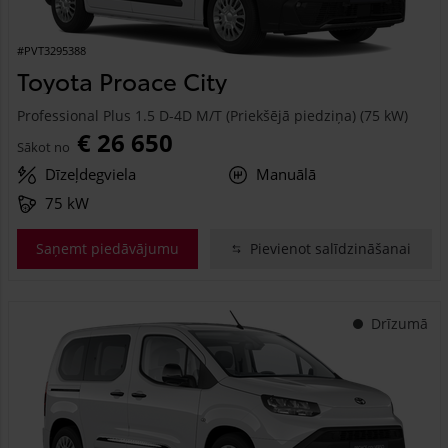
#PVT3295388
Toyota Proace City
Professional Plus 1.5 D-4D M/T (Priekšējā piedziņa) (75 kW)
€ 26 650
Sākot no
Dīzeļdegviela
Manuālā
75 kW
Saņemt piedāvājumu
Pievienot salīdzināšanai
Drīzumā