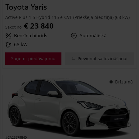
Toyota Yaris
Active Plus 1.5 Hybrid 115 e-CVT (Priekšējā piedziņa) (68 kW)
€ 23 840
Sākot no
Benzīna hibrīds
Automātiskā
68 kW
Saņemt piedāvājumu
Pievienot salīdzināšanai
Drīzumā
#CA23379840