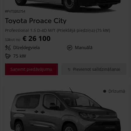
#PVT3202754
Toyota Proace City
Professional 1.5 D-4D M/T (Priekšējā piedziņa) (75 kW)
€ 26 100
Sākot no
Dīzeļdegviela
Manuālā
75 kW
Saņemt piedāvājumu
Pievienot salīdzināšanai
Drīzumā