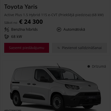
Toyota Yaris
Active Plus 1.5 Hybrid 115 e-CVT (Priekšējā piedziņa) (68 kW)
€ 24 300
Sākot no
Benzīna hibrīds
Automātiskā
68 kW
Saņemt piedāvājumu
Pievienot salīdzināšanai
Drīzumā
#PVT3060285