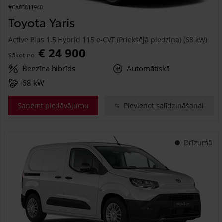
#CA83811940
Toyota Yaris
Active Plus 1.5 Hybrid 115 e-CVT (Priekšējā piedziņa) (68 kW)
€ 24 900
Sākot no
Benzīna hibrīds
Automātiskā
68 kW
Saņemt piedāvājumu
Pievienot salīdzināšanai
Drīzumā