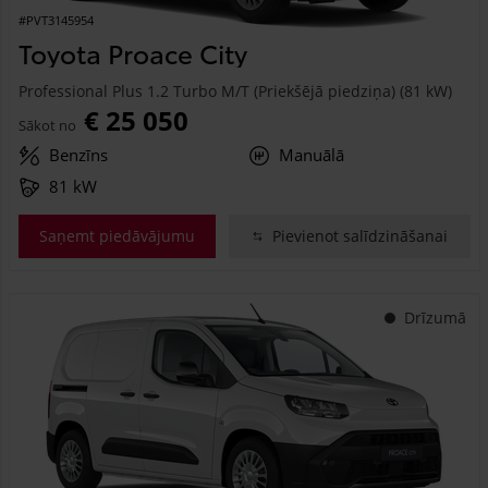
#PVT3145954
Toyota Proace City
Professional Plus 1.2 Turbo M/T (Priekšējā piedziņa) (81 kW)
€ 25 050
Sākot no
Benzīns
Manuālā
81 kW
Saņemt piedāvājumu
Pievienot salīdzināšanai
Drīzumā