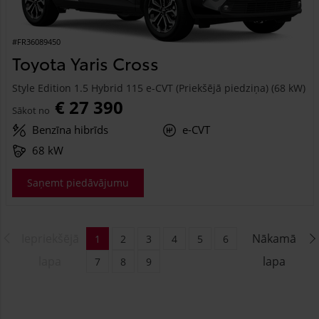
#FR36089450
Toyota Yaris Cross
Style Edition 1.5 Hybrid 115 e-CVT (Priekšējā piedziņa) (68 kW)
€ 27 390
Sākot no
Benzīna hibrīds
e-CVT
68 kW
Saņemt piedāvājumu
Iepriekšējā
Nākamā
1
2
3
4
5
6
lapa
lapa
7
8
9