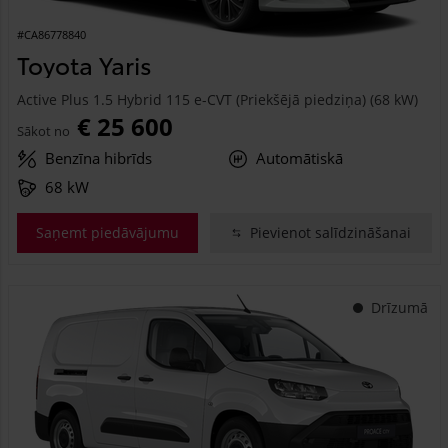
#CA86778840
Toyota Yaris
Active Plus 1.5 Hybrid 115 e-CVT (Priekšējā piedziņa) (68 kW)
€ 25 600
Sākot no
Benzīna hibrīds
Automātiskā
68 kW
Saņemt piedāvājumu
Pievienot salīdzināšanai
Drīzumā