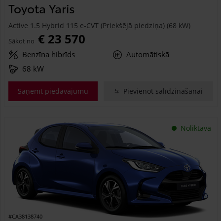
Toyota Yaris
Active 1.5 Hybrid 115 e-CVT (Priekšējā piedziņa) (68 kW)
€ 23 570
Sākot no
Benzīna hibrīds
Automātiskā
68 kW
Saņemt piedāvājumu
Pievienot salīdzināšanai
Noliktavā
#CA38138740