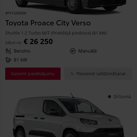
#PVT3295830
Toyota Proace City Verso
Shuttle 1.2 Turbo M/T (Priekšējā piedziņa) (81 kW)
€ 26 250
Sākot no
Benzīns
Manuālā
81 kW
Saņemt piedāvājumu
Pievienot salīdzināšanai
Drīzumā