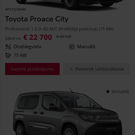
#PVT3238446
Toyota Proace City
Professional 1.5 D-4D M/T (Priekšējā piedziņa) (75 kW)
€ 22 700
€ 25 150
Sākot no
Dīzeļdegviela
Manuālā
75 kW
Saņemt piedāvājumu
Pievienot salīdzināšanai
Drīzumā