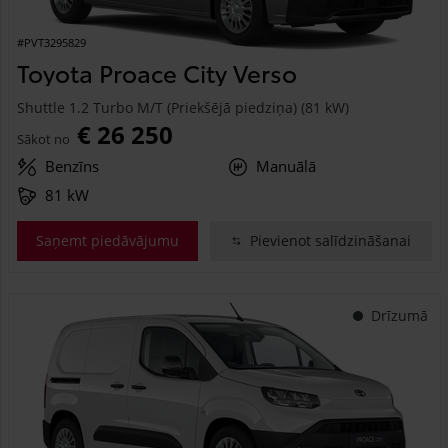
#PVT3295829
Toyota Proace City Verso
Shuttle 1.2 Turbo M/T (Priekšējā piedziņa) (81 kW)
€ 26 250
Sākot no
Benzīns
Manuālā
81 kW
Saņemt piedāvājumu
Pievienot salīdzināšanai
Drīzumā