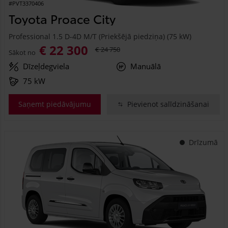
#PVT3370406
Toyota Proace City
Professional 1.5 D-4D M/T (Priekšējā piedziņa) (75 kW)
€ 22 300
€ 24 750
Sākot no
Dīzeļdegviela
Manuālā
75 kW
Saņemt piedāvājumu
Pievienot salīdzināšanai
Drīzumā