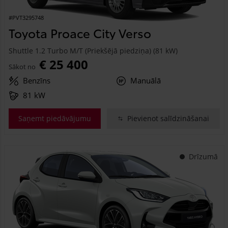
#PVT3295748
Toyota Proace City Verso
Shuttle 1.2 Turbo M/T (Priekšējā piedziņa) (81 kW)
€ 25 400
Sākot no
Benzīns
Manuālā
81 kW
Saņemt piedāvājumu
Pievienot salīdzināšanai
Drīzumā