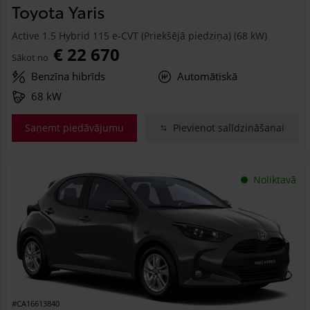
Toyota Yaris
Active 1.5 Hybrid 115 e-CVT (Priekšējā piedziņa) (68 kW)
€ 22 670
Sākot no
Benzīna hibrīds
Automātiskā
68 kW
Saņemt piedāvājumu
Pievienot salīdzināšanai
Noliktavā
#CA16613840