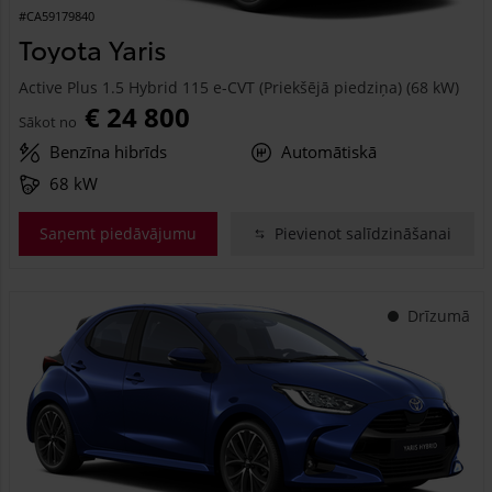
#CA59179840
Toyota Yaris
Active Plus 1.5 Hybrid 115 e-CVT (Priekšējā piedziņa) (68 kW)
€ 24 800
Sākot no
Benzīna hibrīds
Automātiskā
68 kW
Saņemt piedāvājumu
Pievienot salīdzināšanai
Drīzumā