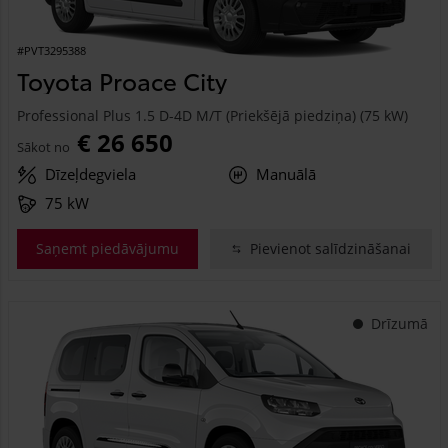
#PVT3295388
Toyota Proace City
Professional Plus 1.5 D-4D M/T (Priekšējā piedziņa) (75 kW)
€ 26 650
Sākot no
Dīzeļdegviela
Manuālā
75 kW
Saņemt piedāvājumu
Pievienot salīdzināšanai
Drīzumā