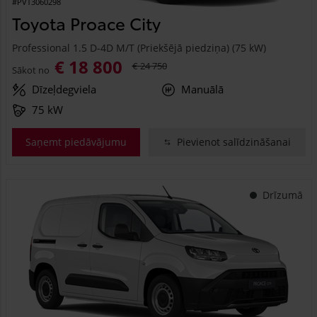
#PVT3060298
Toyota Proace City
Professional 1.5 D-4D M/T (Priekšējā piedziņa) (75 kW)
€ 18 800
€ 24 750
Sākot no
Dīzeļdegviela
Manuālā
75 kW
Saņemt piedāvājumu
Pievienot salīdzināšanai
Drīzumā