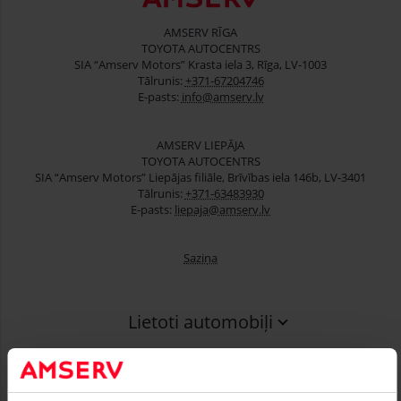
AMSERV RĪGA
TOYOTA AUTOCENTRS
SIA “Amserv Motors” Krasta iela 3, Rīga, LV-1003
Tālrunis:
+371-67204746
E-pasts:
info@amserv.lv
AMSERV LIEPĀJA
TOYOTA AUTOCENTRS
SIA “Amserv Motors” Liepājas filiāle, Brīvības iela 146b, LV-3401
Tālrunis:
+371-63483930
E-pasts:
liepaja@amserv.lv
Saziņa
Lietoti automobiļi
Finansēšana
Serviss