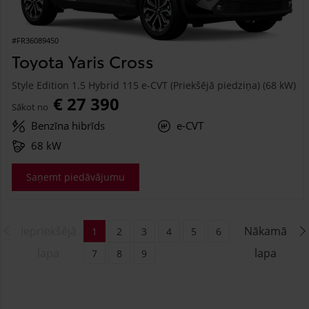
#FR36089450
Toyota Yaris Cross
Style Edition 1.5 Hybrid 115 e-CVT (Priekšējā piedziņa) (68 kW)
€ 27 390
Sākot no
Benzīna hibrīds
e-CVT
68 kW
Saņemt piedāvājumu
Iepriekšējā
Nākamā
1
2
3
4
5
6
lapa
lapa
7
8
9