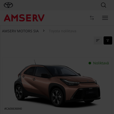
AMSERV MOTORS SIA
Toyota noliktava
Toyota noliktava
Noliktavā
#CA00636840