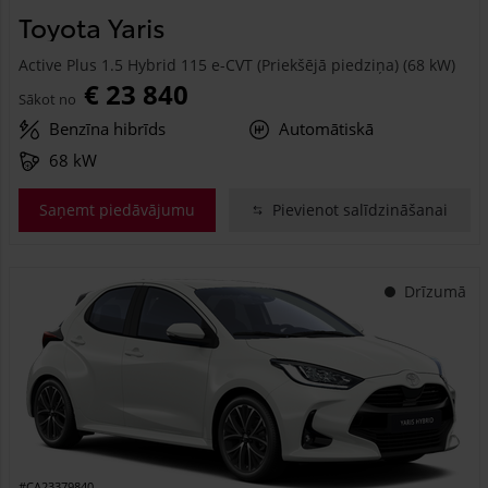
Toyota Yaris
Active Plus 1.5 Hybrid 115 e-CVT (Priekšējā piedziņa) (68 kW)
€ 23 840
Sākot no
Benzīna hibrīds
Automātiskā
68 kW
Saņemt piedāvājumu
Pievienot salīdzināšanai
Drīzumā
#CA23379840