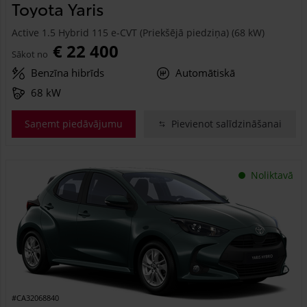
Toyota Yaris
Active 1.5 Hybrid 115 e-CVT (Priekšējā piedziņa) (68 kW)
€ 22 400
Sākot no
Benzīna hibrīds
Automātiskā
68 kW
Saņemt piedāvājumu
Pievienot salīdzināšanai
Noliktavā
#CA32068840