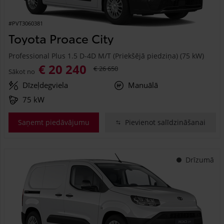
#PVT3060381
Toyota Proace City
Professional Plus 1.5 D-4D M/T (Priekšējā piedziņa) (75 kW)
€ 20 240
€ 26 650
Sākot no
Dīzeļdegviela
Manuālā
75 kW
Saņemt piedāvājumu
Pievienot salīdzināšanai
Drīzumā