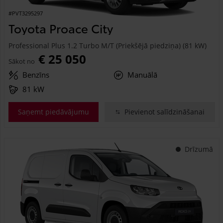
#PVT3295297
Toyota Proace City
Professional Plus 1.2 Turbo M/T (Priekšējā piedziņa) (81 kW)
€ 25 050
Sākot no
Benzīns
Manuālā
81 kW
Saņemt piedāvājumu
Pievienot salīdzināšanai
Drīzumā