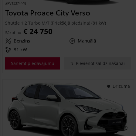
#PVT3374448
Toyota Proace City Verso
Shuttle 1.2 Turbo M/T (Priekšējā piedziņa) (81 kW)
€ 24 750
Sākot no
Benzīns
Manuālā
81 kW
Saņemt piedāvājumu
Pievienot salīdzināšanai
Drīzumā