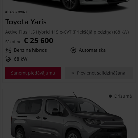
#CA86778840
Toyota Yaris
Active Plus 1.5 Hybrid 115 e-CVT (Priekšējā piedziņa) (68 kW)
€ 25 600
Sākot no
Benzīna hibrīds
Automātiskā
68 kW
Saņemt piedāvājumu
Pievienot salīdzināšanai
Drīzumā