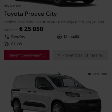
#PVT3145954
Toyota Proace City
Professional Plus 1.2 Turbo M/T (Priekšējā piedziņa) (81 kW)
€ 25 050
Sākot no
Benzīns
Manuālā
81 kW
Saņemt piedāvājumu
Pievienot salīdzināšanai
Drīzumā