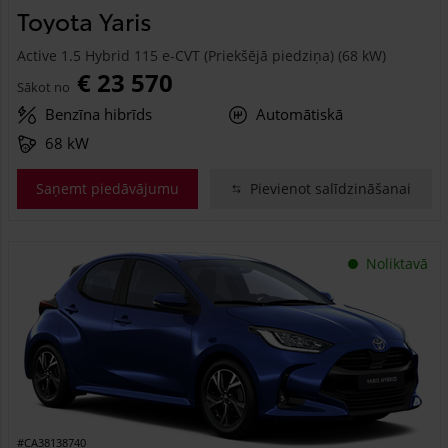
Toyota Yaris
Active 1.5 Hybrid 115 e-CVT (Priekšējā piedziņa) (68 kW)
€ 23 570
Sākot no
Benzīna hibrīds
Automātiskā
68 kW
Saņemt piedāvājumu
Pievienot salīdzināšanai
Noliktavā
#CA38138740