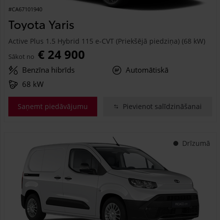
#CA67101940
Toyota Yaris
Active Plus 1.5 Hybrid 115 e-CVT (Priekšējā piedziņa) (68 kW)
€ 24 900
Sākot no
Benzīna hibrīds
Automātiskā
68 kW
Saņemt piedāvājumu
Pievienot salīdzināšanai
Drīzumā