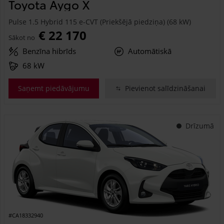
Toyota Aygo X
Pulse 1.5 Hybrid 115 e-CVT (Priekšējā piedziņa) (68 kW)
€ 22 170
Sākot no
Benzīna hibrīds
Automātiskā
68 kW
Saņemt piedāvājumu
Pievienot salīdzināšanai
Drīzumā
#CA18332940