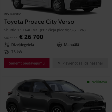
#PVT3295804
Toyota Proace City Verso
Shuttle 1.5 D-4D M/T (Priekšējā piedziņa) (75 kW)
€ 26 700
Sākot no
Dīzeļdegviela
Manuālā
75 kW
Saņemt piedāvājumu
Pievienot salīdzināšanai
Noliktavā