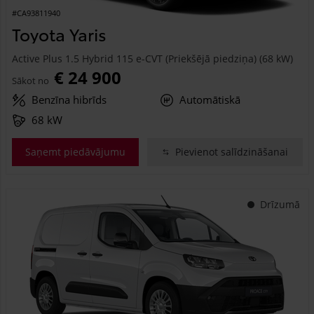
#CA93811940
Toyota Yaris
Active Plus 1.5 Hybrid 115 e-CVT (Priekšējā piedziņa) (68 kW)
€ 24 900
Sākot no
Benzīna hibrīds
Automātiskā
68 kW
Saņemt piedāvājumu
Pievienot salīdzināšanai
Drīzumā