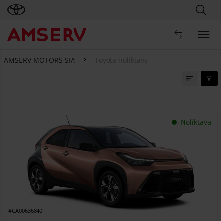
AMSERV MOTORS SIA
Toyota noliktava
Toyota noliktava
Noliktavā
#CA00636840