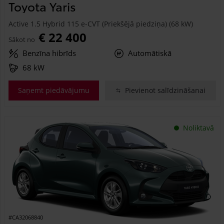
Toyota Yaris
Active 1.5 Hybrid 115 e-CVT (Priekšējā piedziņa) (68 kW)
€ 22 400
Sākot no
Benzīna hibrīds
Automātiskā
68 kW
Saņemt piedāvājumu
Pievienot salīdzināšanai
Noliktavā
#CA32068840