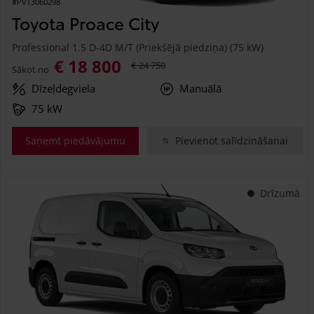
#PVT3060298
Toyota Proace City
Professional 1.5 D-4D M/T (Priekšējā piedziņa) (75 kW)
€ 18 800
€ 24 750
Sākot no
Dīzeļdegviela
Manuālā
75 kW
Saņemt piedāvājumu
Pievienot salīdzināšanai
Drīzumā