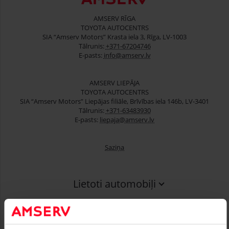
AMSERV RĪGA
TOYOTA AUTOCENTRS
SIA “Amserv Motors” Krasta iela 3, Rīga, LV-1003
Tālrunis:
+371-67204746
E-pasts:
info@amserv.lv
AMSERV LIEPĀJA
TOYOTA AUTOCENTRS
SIA “Amserv Motors” Liepājas filiāle, Brīvības iela 146b, LV-3401
Tālrunis:
+371-63483930
E-pasts:
liepaja@amserv.lv
Saziņa
Lietoti automobiļi
Finansēšana
Serviss