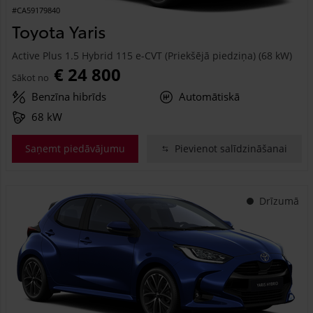
#CA59179840
Toyota Yaris
Active Plus 1.5 Hybrid 115 e-CVT (Priekšējā piedziņa) (68 kW)
€ 24 800
Sākot no
Benzīna hibrīds
Automātiskā
68 kW
Saņemt piedāvājumu
Pievienot salīdzināšanai
Drīzumā