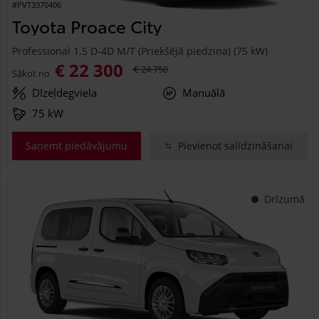
#PVT3370406
Toyota Proace City
Professional 1.5 D-4D M/T (Priekšējā piedziņa) (75 kW)
€ 22 300
€ 24 750
Sākot no
Dīzeļdegviela
Manuālā
75 kW
Saņemt piedāvājumu
Pievienot salīdzināšanai
Drīzumā