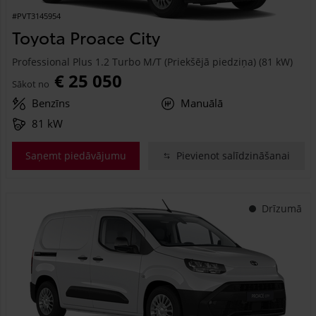
#PVT3145954
Toyota Proace City
Professional Plus 1.2 Turbo M/T (Priekšējā piedziņa) (81 kW)
€ 25 050
Sākot no
Benzīns
Manuālā
81 kW
Saņemt piedāvājumu
Pievienot salīdzināšanai
Drīzumā