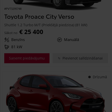
#PVT3295748
Toyota Proace City Verso
Shuttle 1.2 Turbo M/T (Priekšējā piedziņa) (81 kW)
€ 25 400
Sākot no
Benzīns
Manuālā
81 kW
Saņemt piedāvājumu
Pievienot salīdzināšanai
Drīzumā