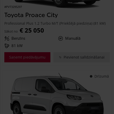
#PVT3295297
Toyota Proace City
Professional Plus 1.2 Turbo M/T (Priekšējā piedziņa) (81 kW)
€ 25 050
Sākot no
Benzīns
Manuālā
81 kW
Saņemt piedāvājumu
Pievienot salīdzināšanai
Drīzumā