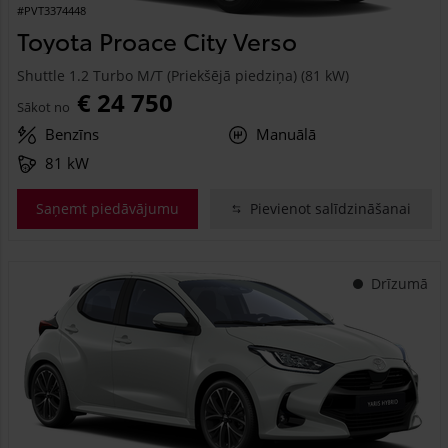
#PVT3374448
Toyota Proace City Verso
Shuttle 1.2 Turbo M/T (Priekšējā piedziņa) (81 kW)
€ 24 750
Sākot no
Benzīns
Manuālā
81 kW
Saņemt piedāvājumu
Pievienot salīdzināšanai
Drīzumā