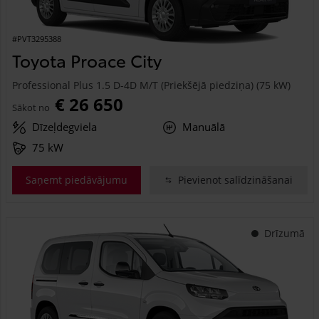
#PVT3295388
Toyota Proace City
Professional Plus 1.5 D-4D M/T (Priekšējā piedziņa) (75 kW)
€ 26 650
Sākot no
Dīzeļdegviela
Manuālā
75 kW
Saņemt piedāvājumu
Pievienot salīdzināšanai
Drīzumā