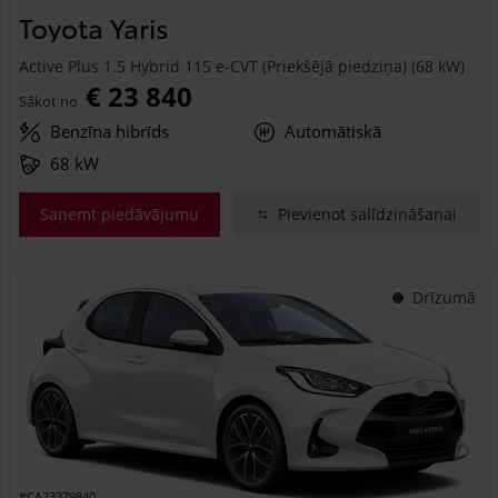
Toyota Yaris
Active Plus 1.5 Hybrid 115 e-CVT (Priekšējā piedziņa) (68 kW)
€ 23 840
Sākot no
Benzīna hibrīds
Automātiskā
68 kW
Saņemt piedāvājumu
Pievienot salīdzināšanai
Drīzumā
#CA23379840