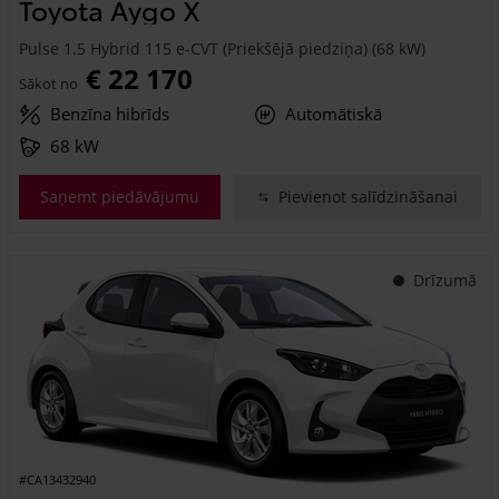
Toyota Aygo X
Pulse 1.5 Hybrid 115 e-CVT (Priekšējā piedziņa) (68 kW)
€ 22 170
Sākot no
Benzīna hibrīds
Automātiskā
68 kW
Saņemt piedāvājumu
Pievienot salīdzināšanai
Drīzumā
#CA13432940