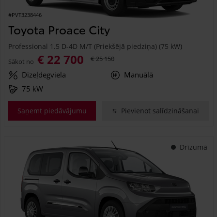
#PVT3238446
Toyota Proace City
Professional 1.5 D-4D M/T (Priekšējā piedziņa) (75 kW)
€ 22 700
€ 25 150
Sākot no
Dīzeļdegviela
Manuālā
75 kW
Saņemt piedāvājumu
Pievienot salīdzināšanai
Drīzumā