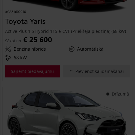
#CA31602940
Toyota Yaris
Active Plus 1.5 Hybrid 115 e-CVT (Priekšējā piedziņa) (68 kW)
€ 25 600
Sākot no
Benzīna hibrīds
Automātiskā
68 kW
Saņemt piedāvājumu
Pievienot salīdzināšanai
Drīzumā