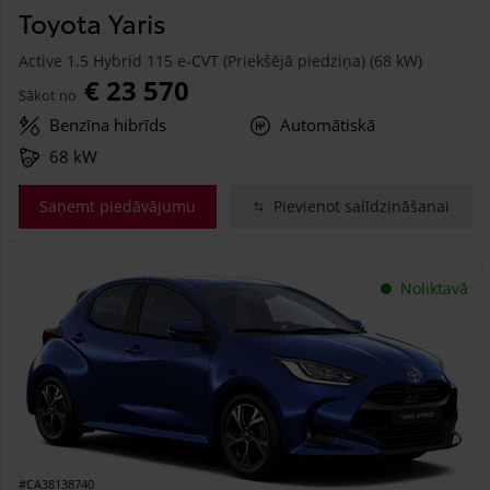
Toyota Yaris
Active 1.5 Hybrid 115 e-CVT (Priekšējā piedziņa) (68 kW)
€ 23 570
Sākot no
Benzīna hibrīds
Automātiskā
68 kW
Saņemt piedāvājumu
Pievienot salīdzināšanai
Noliktavā
#CA38138740