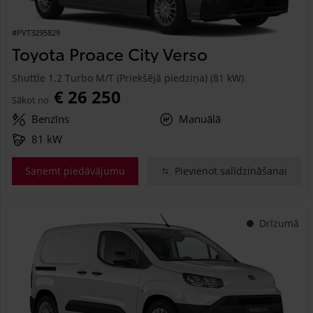
#PVT3295829
Toyota Proace City Verso
Shuttle 1.2 Turbo M/T (Priekšējā piedziņa) (81 kW)
€ 26 250
Sākot no
Benzīns
Manuālā
81 kW
Saņemt piedāvājumu
Pievienot salīdzināšanai
Drīzumā