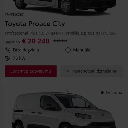
#PVT3060381
Toyota Proace City
Professional Plus 1.5 D-4D M/T (Priekšējā piedziņa) (75 kW)
€ 20 240
€ 26 650
Sākot no
Dīzeļdegviela
Manuālā
75 kW
Saņemt piedāvājumu
Pievienot salīdzināšanai
Drīzumā