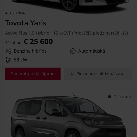
#CA86778840
Toyota Yaris
Active Plus 1.5 Hybrid 115 e-CVT (Priekšējā piedziņa) (68 kW)
€ 25 600
Sākot no
Benzīna hibrīds
Automātiskā
68 kW
Saņemt piedāvājumu
Pievienot salīdzināšanai
Drīzumā