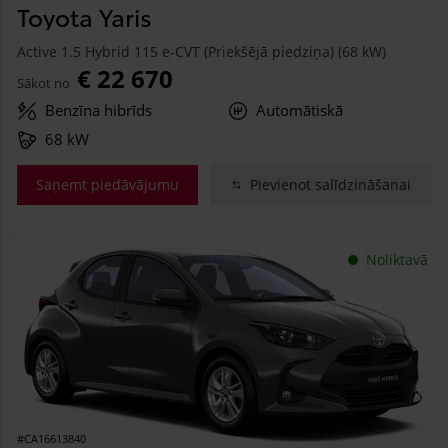
Toyota Yaris
Active 1.5 Hybrid 115 e-CVT (Priekšējā piedziņa) (68 kW)
€ 22 670
Sākot no
Benzīna hibrīds
Automātiskā
68 kW
Saņemt piedāvājumu
Pievienot salīdzināšanai
Noliktavā
#CA16613840