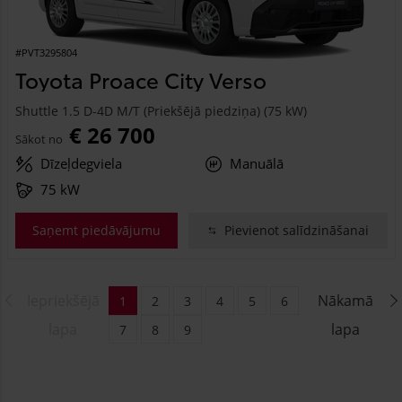
#PVT3295804
Toyota Proace City Verso
Shuttle 1.5 D-4D M/T (Priekšējā piedziņa) (75 kW)
€ 26 700
Sākot no
Dīzeļdegviela
Manuālā
75 kW
Saņemt piedāvājumu
Pievienot salīdzināšanai
Iepriekšējā
Nākamā
1
2
3
4
5
6
lapa
lapa
7
8
9