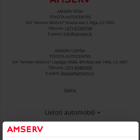
AMSERV RĪGA
TOYOTA AUTOCENTRS
SIA “Amserv Motors” Krasta iela 3, Rīga, LV-1003
Tālrunis:
+371-67204746
E-pasts:
info@amserv.lv
AMSERV LIEPĀJA
TOYOTA AUTOCENTRS
SIA “Amserv Motors” Liepājas filiāle, Brīvības iela 146b, LV-3401
Tālrunis:
+371-63483930
E-pasts:
liepaja@amserv.lv
Saziņa
Lietoti automobiļi
Finansēšana
Serviss