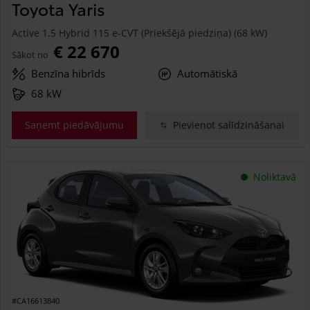
Toyota Yaris
Active 1.5 Hybrid 115 e-CVT (Priekšējā piedziņa) (68 kW)
€ 22 670
Sākot no
Benzīna hibrīds
Automātiskā
68 kW
Saņemt piedāvājumu
Pievienot salīdzināšanai
Noliktavā
#CA16613840