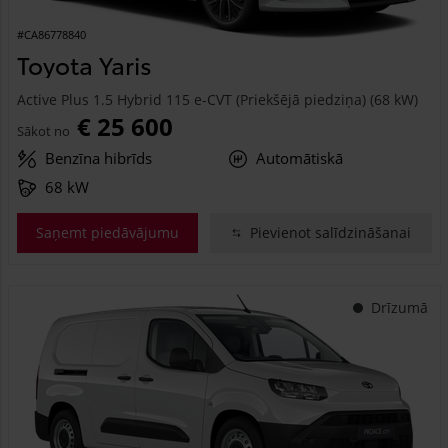
#CA86778840
Toyota Yaris
Active Plus 1.5 Hybrid 115 e-CVT (Priekšējā piedziņa) (68 kW)
€ 25 600
Sākot no
Benzīna hibrīds
Automātiskā
68 kW
Saņemt piedāvājumu
Pievienot salīdzināšanai
Drīzumā