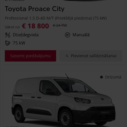
Toyota Proace City
Professional 1.5 D-4D M/T (Priekšējā piedziņa) (75 kW)
€ 18 800
€ 24 750
Sākot no
Dīzeļdegviela
Manuālā
75 kW
Saņemt piedāvājumu
Pievienot salīdzināšanai
Drīzumā