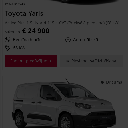
#CA83811940
Toyota Yaris
Active Plus 1.5 Hybrid 115 e-CVT (Priekšējā piedziņa) (68 kW)
€ 24 900
Sākot no
Benzīna hibrīds
Automātiskā
68 kW
Saņemt piedāvājumu
Pievienot salīdzināšanai
Drīzumā