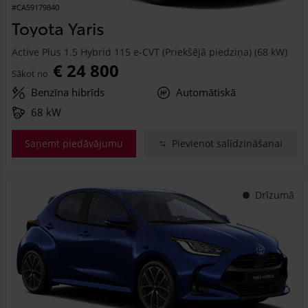
#CA59179840
Toyota Yaris
Active Plus 1.5 Hybrid 115 e-CVT (Priekšējā piedziņa) (68 kW)
€ 24 800
Sākot no
Benzīna hibrīds
Automātiskā
68 kW
Saņemt piedāvājumu
Pievienot salīdzināšanai
Drīzumā