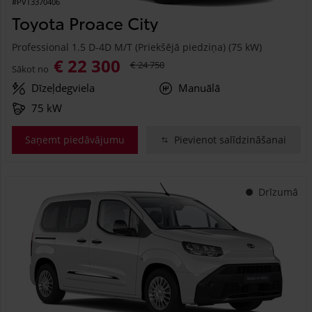
#PVT3370406
Toyota Proace City
Professional 1.5 D-4D M/T (Priekšējā piedziņa) (75 kW)
€ 22 300
€ 24 750
Sākot no
Dīzeļdegviela
Manuālā
75 kW
Saņemt piedāvājumu
Pievienot salīdzināšanai
Drīzumā