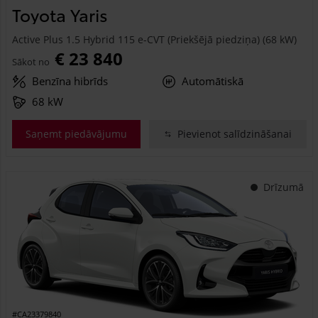
Toyota Yaris
Active Plus 1.5 Hybrid 115 e-CVT (Priekšējā piedziņa) (68 kW)
€ 23 840
Sākot no
Benzīna hibrīds
Automātiskā
68 kW
Saņemt piedāvājumu
Pievienot salīdzināšanai
Drīzumā
#CA23379840