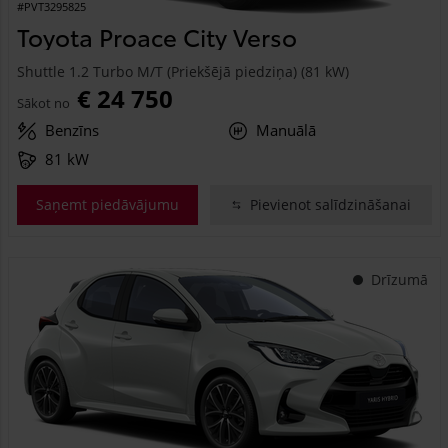
#PVT3295825
Toyota Proace City Verso
Shuttle 1.2 Turbo M/T (Priekšējā piedziņa) (81 kW)
€ 24 750
Sākot no
Benzīns
Manuālā
81 kW
Saņemt piedāvājumu
Pievienot salīdzināšanai
Drīzumā