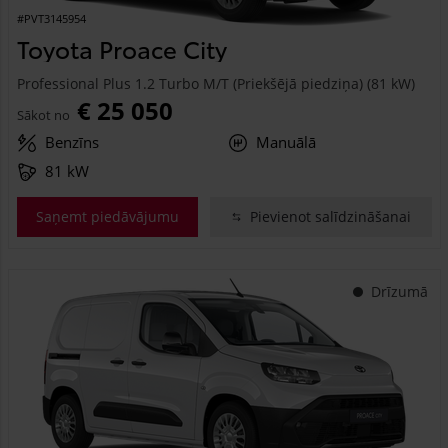
#PVT3145954
Toyota Proace City
Professional Plus 1.2 Turbo M/T (Priekšējā piedziņa) (81 kW)
€ 25 050
Sākot no
Benzīns
Manuālā
81 kW
Saņemt piedāvājumu
Pievienot salīdzināšanai
Drīzumā