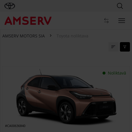
AMSERV MOTORS SIA
Toyota noliktava
Toyota noliktava
Noliktavā
#CA00636840