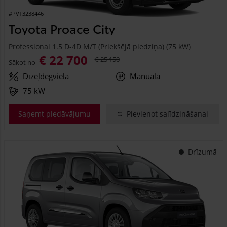
#PVT3238446
Toyota Proace City
Professional 1.5 D-4D M/T (Priekšējā piedziņa) (75 kW)
€ 22 700
€ 25 150
Sākot no
Dīzeļdegviela
Manuālā
75 kW
Saņemt piedāvājumu
Pievienot salīdzināšanai
Drīzumā