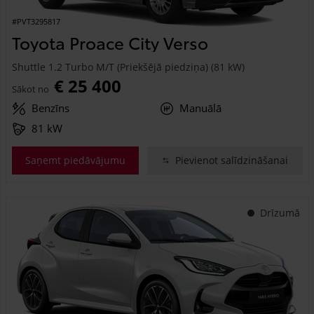
#PVT3295817
Toyota Proace City Verso
Shuttle 1.2 Turbo M/T (Priekšējā piedziņa) (81 kW)
€ 25 400
Sākot no
Benzīns
Manuālā
81 kW
Saņemt piedāvājumu
Pievienot salīdzināšanai
Drīzumā