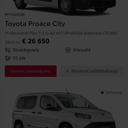
#PVT3295388
Toyota Proace City
Professional Plus 1.5 D-4D M/T (Priekšējā piedziņa) (75 kW)
€ 26 650
Sākot no
Dīzeļdegviela
Manuālā
75 kW
Saņemt piedāvājumu
Pievienot salīdzināšanai
Drīzumā