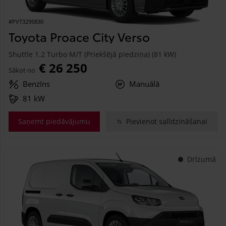
#PVT3295830
Toyota Proace City Verso
Shuttle 1.2 Turbo M/T (Priekšējā piedziņa) (81 kW)
€ 26 250
Sākot no
Benzīns
Manuālā
81 kW
Saņemt piedāvājumu
Pievienot salīdzināšanai
Drīzumā