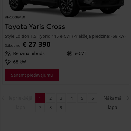
#FR36089450
Toyota Yaris Cross
Style Edition 1.5 Hybrid 115 e-CVT (Priekšējā piedziņa) (68 kW)
€ 27 390
Sākot no
Benzīna hibrīds
e-CVT
68 kW
Saņemt piedāvājumu
Iepriekšējā
Nākamā
1
2
3
4
5
6
lapa
lapa
7
8
9