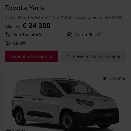
Toyota Yaris
Active Plus 1.5 Hybrid 115 e-CVT (Priekšējā piedziņa) (68 kW)
€ 24 300
Sākot no
Benzīna hibrīds
Automātiskā
68 kW
Saņemt piedāvājumu
Pievienot salīdzināšanai
Drīzumā
#PVT3060285