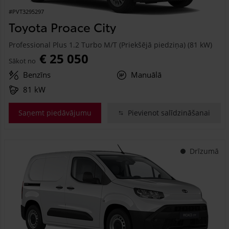
#PVT3295297
Toyota Proace City
Professional Plus 1.2 Turbo M/T (Priekšējā piedziņa) (81 kW)
€ 25 050
Sākot no
Benzīns
Manuālā
81 kW
Saņemt piedāvājumu
Pievienot salīdzināšanai
Drīzumā