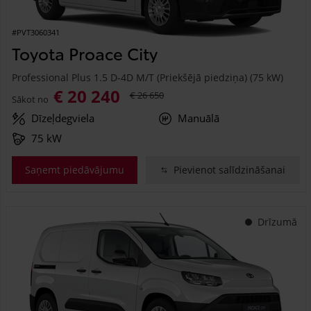
#PVT3060341
Toyota Proace City
Professional Plus 1.5 D-4D M/T (Priekšējā piedziņa) (75 kW)
€ 20 240
€ 26 650
Sākot no
Dīzeļdegviela
Manuālā
75 kW
Saņemt piedāvājumu
Pievienot salīdzināšanai
Drīzumā