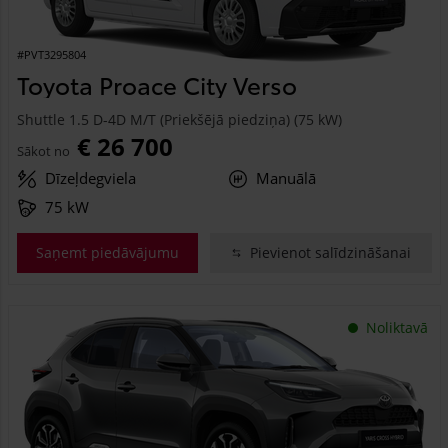
#PVT3295804
Toyota Proace City Verso
Shuttle 1.5 D-4D M/T (Priekšējā piedziņa) (75 kW)
€ 26 700
Sākot no
Dīzeļdegviela
Manuālā
75 kW
Saņemt piedāvājumu
Pievienot salīdzināšanai
Noliktavā