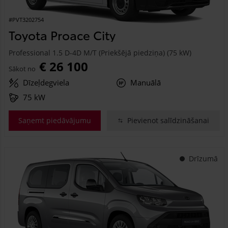
#PVT3202754
Toyota Proace City
Professional 1.5 D-4D M/T (Priekšējā piedziņa) (75 kW)
€ 26 100
Sākot no
Dīzeļdegviela
Manuālā
75 kW
Saņemt piedāvājumu
Pievienot salīdzināšanai
Drīzumā