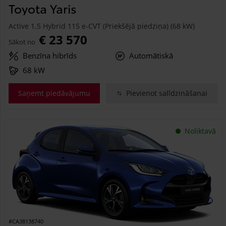
Toyota Yaris
Active 1.5 Hybrid 115 e-CVT (Priekšējā piedziņa) (68 kW)
€ 23 570
Sākot no
Benzīna hibrīds
Automātiskā
68 kW
Saņemt piedāvājumu
Pievienot salīdzināšanai
Noliktavā
#CA38138740