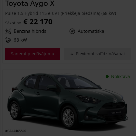
Toyota Aygo X
Pulse 1.5 Hybrid 115 e-CVT (Priekšējā piedziņa) (68 kW)
€ 22 170
Sākot no
Benzīna hibrīds
Automātiskā
68 kW
Saņemt piedāvājumu
Pievienot salīdzināšanai
Noliktavā
#CA44465840