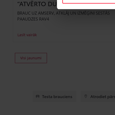
“ATVĒRTO DURVJU DIENAS”
BRAUC UZ AMSERV, ATKLĀJ UN IZMĒĢINI SESTĀS
PAAUDZES RAV4
Lasīt vairāk
Visi jaunumi
Testa brauciens
Atrodiet pār