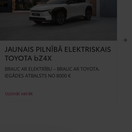
JAUNAIS PILNĪBĀ ELEKTRISKAIS
TOYOTA bZ4X
BRAUC AR ELEKTRĪBU – BRAUC AR TOYOTA.
V
IEGĀDES ATBALSTS NO 8000 €
A
Uzzināt vairāk
U