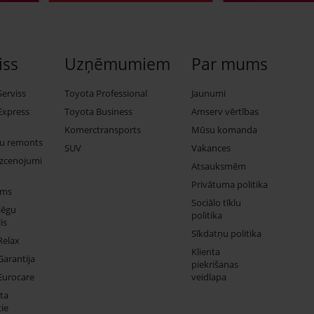
iss
Uzņēmumiem
Par mums
Serviss
Toyota Professional
Jaunumi
Express
Toyota Business
Amserv vērtības
Komerctransports
Mūsu komanda
ju remonts
SUV
Vakances
izcenojumi
Atsauksmēm
Privātuma politika
ums
Sociālo tīklu
lēgu
politika
is
Sīkdatņu politika
Relax
Klienta
Garantija
piekrišanas
Eurocare
veidlapa
ta
ie