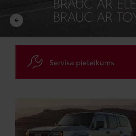
Iepriekš
Servisa pieteikums