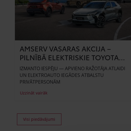
AMSERV VASARAS AKCIJA –
PILNĪBĀ ELEKTRISKIE TOYOTA
SUV
IZMANTO IESPĒJU — APVIENO RAŽOTĀJA ATLAIDI
UN ELEKTROAUTO IEGĀDES ATBALSTU
PRIVĀTPERSONĀM
Uzzināt vairāk
Visi piedāvājumi