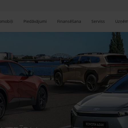
tomobiļi
Piedāvājumi
Finansēšana
Serviss
Uzņē