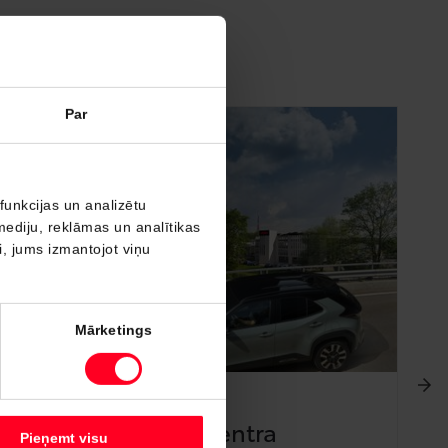
Par
funkcijas un analizētu
mediju, reklāmas un analītikas
ši, jums izmantojot viņu
Mārketings
23.04.2026.
2
Amserv sāk autocentra
Pieņemt visu