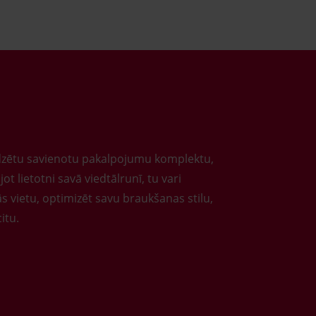
dzētu savienotu pakalpojumu komplektu,
ot lietotni savā viedtālrunī, tu vari
ās vietu, optimizēt savu braukšanas stilu,
itu.