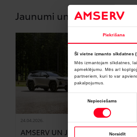
Jaunumi un notikumi
Piekrišana
Šī vietne izmanto sīkdatnes 
Mēs izmantojam sīkdatnes, lai
apmeklējumu. Mēs arī kopīgojam
partneriem, kuri to var apvieno
pakalpojumus.
Piekrišanas
Nepieciešams
izvēle
24.04.2026.
AMSERV UN JAUNĀ RAV4
Noraidīt