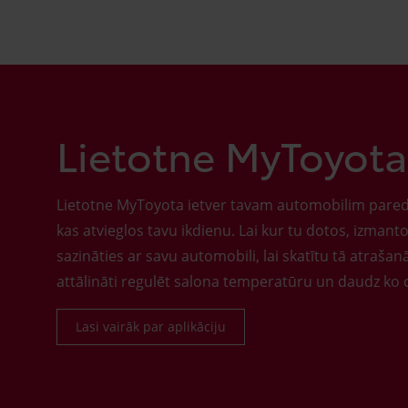
Lietotne MyToyota
Lietotne MyToyota ietver tavam automobilim pare
kas atvieglos tavu ikdienu. Lai kur tu dotos, izmantoj
sazināties ar savu automobili, lai skatītu tā atrašan
attālināti regulēt salona temperatūru un daudz ko c
Lasi vairāk par aplikāciju