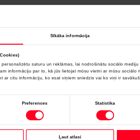
Sīkāka informācija
(Cookies)
 personalizētu saturu un reklāmas, lai nodrošinātu sociālo mediju 
 informāciju par to, kā jūs lietojat mūsu vietni ar mūsu sociālo 
t ar citu informāciju, ko esat viņiem sniedzis vai ko viņi ir savāku
Preferences
Statistika
23.04.2026.
SIA “AMSERV LATVIJA”
Ļaut atlasi