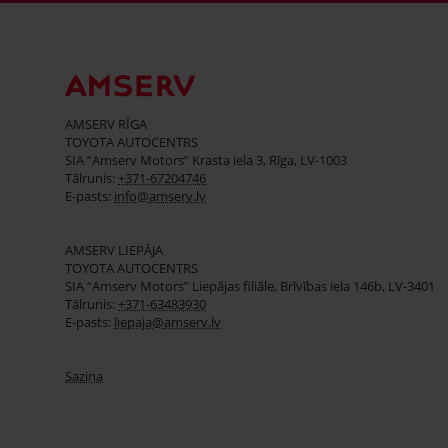
AMSERV RĪGA
TOYOTA AUTOCENTRS
SIA “Amserv Motors” Krasta iela 3, Rīga, LV-1003
Tālrunis:
+371-67204746
E-pasts:
info@amserv.lv
AMSERV LIEPĀJA
TOYOTA AUTOCENTRS
SIA “Amserv Motors” Liepājas filiāle, Brīvības iela 146b, LV-3401
Tālrunis:
+371-63483930
E-pasts:
liepaja@amserv.lv
Saziņa