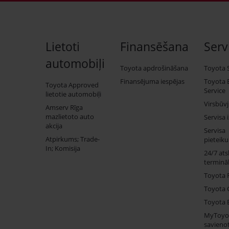
Lietoti
Finansēšana
Serv
automobiļi
Toyota apdrošināšana
Toyota 
Finansējuma iespējas
Toyota 
Toyota Approved
Service
lietotie automobiļi
Virsbūv
Amserv Rīga
mazlietoto auto
Servisa 
akcija
Servisa
Atpirkums; Trade-
pieteik
In; Komisija
24/7 ats
termināl
Toyota 
Toyota 
Toyota 
MyToyo
savienot