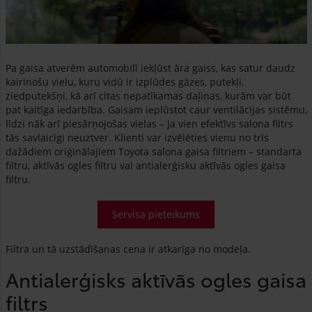
Pa gaisa atverēm automobilī iekļūst āra gaiss, kas satur daudz
kairinošu vielu, kuru vidū ir izplūdes gāzes, putekļi,
ziedputekšņi, kā arī citas nepatīkamas daļiņas, kurām var būt
pat kaitīga iedarbība. Gaisam ieplūstot caur ventilācijas sistēmu,
līdzi nāk arī piesārņojošas vielas – ja vien efektīvs salona filtrs
tās savlaicīgi neuztver. Klienti var izvēlēties vienu no trīs
dažādiem oriģinālajiem Toyota salona gaisa filtriem – standarta
filtru, aktīvās ogles filtru vai antialerģisku aktīvās ogles gaisa
filtru.
Servisa pieteikums
Filtra un tā uzstādīšanas cena ir atkarīga no modeļa.
Antialerģisks aktīvās ogles gaisa
filtrs