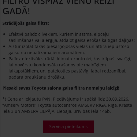
FILTRU VISMAZ VIENU REIZI
GADĀ!
Strādājošs gaisa filtrs:
Efektīvi palīdz cilvēkiem, kuriem ir astma, elpceļu
saslimšanas vai alerģija, atdalot gaisā esošās kaitīgās daļiņas;
Aiztur izplatītākās piesārņojošās vielas un attīra ieplūstošo
gaisu no nepatīkamajiem aromātiem;
Palīdz efektīvāk strādāt klimata kontrolei, kas ir īpaši svarīgi,
lai novērstu kondensāta rašanos pie mainīgiem
laikapstākļiem, un, pateicoties pastāvīgi labai redzamībai,
padara braukšanu drošāku.
Piesaki savas Toyota salona gaisa filtra nomaiņu laicīgi!
*) Cena ar iekļautu PVN. Piedāvājums ir spēkā līdz 30.09.2026.
“Amserv Motors” Toyota autocentros AMSERV RĪGA, Rīgā, Krasta
ielā 3 un AMSERV LIEPĀJA, Liepājā, Brīvības ielā 146b.
Servisa pieteikums