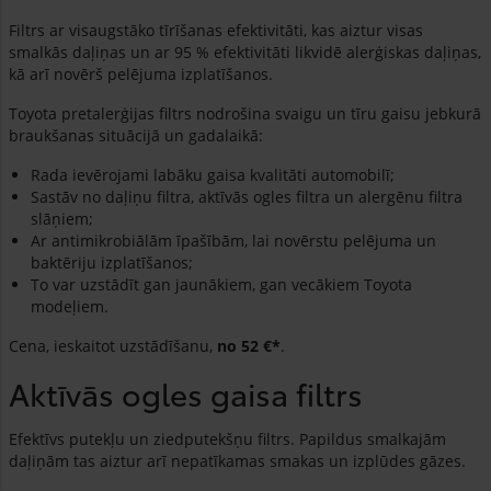
Filtrs ar visaugstāko tīrīšanas efektivitāti, kas aiztur visas
smalkās daļiņas un ar 95 % efektivitāti likvidē alerģiskas daļiņas,
kā arī novērš pelējuma izplatīšanos.
Toyota pretalerģijas filtrs nodrošina svaigu un tīru gaisu jebkurā
braukšanas situācijā un gadalaikā:
Rada ievērojami labāku gaisa kvalitāti automobilī;
Sastāv no daļiņu filtra, aktīvās ogles filtra un alergēnu filtra
slāņiem;
Ar antimikrobiālām īpašībām, lai novērstu pelējuma un
baktēriju izplatīšanos;
To var uzstādīt gan jaunākiem, gan vecākiem Toyota
modeļiem.
Cena, ieskaitot uzstādīšanu,
no 52 €*
.
Aktīvās ogles gaisa filtrs
Efektīvs putekļu un ziedputekšņu filtrs. Papildus smalkajām
daļiņām tas aiztur arī nepatīkamas smakas un izplūdes gāzes.