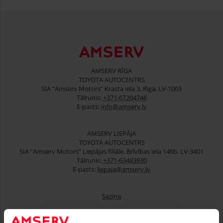
AMSERV RĪGA
TOYOTA AUTOCENTRS
SIA “Amserv Motors” Krasta iela 3, Rīga, LV-1003
Tālrunis:
+371-67204746
E-pasts:
info@amserv.lv
AMSERV LIEPĀJA
TOYOTA AUTOCENTRS
SIA “Amserv Motors” Liepājas filiāle, Brīvības iela 146b, LV-3401
Tālrunis:
+371-63483930
E-pasts:
liepaja@amserv.lv
Saziņa