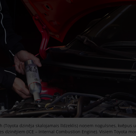
 (Toyota dzinēja skalojamais līdzeklis) noņem nogulsnes, kvēpus un
s dzinējiem (ICE – Internal Combustion Engine). Visiem Toyota mod