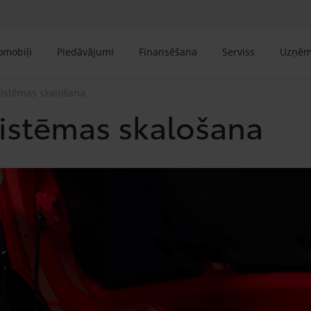
tomobiļi
Piedāvājumi
Finansēšana
Serviss
Uzņē
sistēmas skalošana
sistēmas skalošana