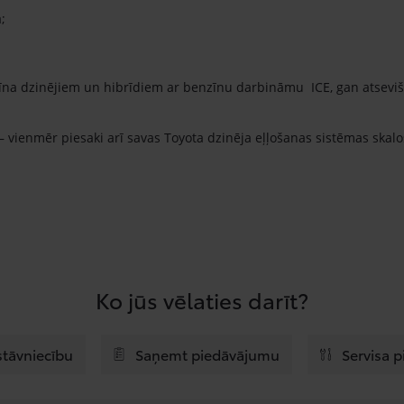
;
na dzinējiem un hibrīdiem ar benzīnu darbināmu ICE, gan atsevišķu
– vienmēr piesaki arī savas Toyota dzinēja eļļošanas sistēmas skalo
Ko jūs vēlaties darīt?
stāvniecību
Saņemt piedāvājumu
Servisa 