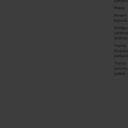
pakalpo
Riepas
Amserv
kapsula
Dzinēja 
sistēma
skaloša
Toyota
Atsauk
pārbau
Toyota
automob
uzlāde