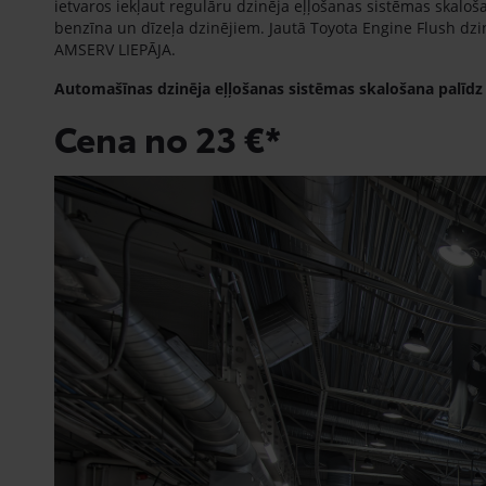
ietvaros iekļaut regulāru dzinēja eļļošanas sistēmas skaloš
benzīna un dīzeļa dzinējiem. Jautā Toyota Engine Flush d
AMSERV LIEPĀJA.
Automašīnas dzinēja eļļošanas sistēmas skalošana palīdz 
Cena no 23 €*