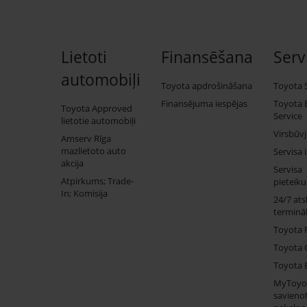
Lietoti
Finansēšana
Serv
automobiļi
Toyota apdrošināšana
Toyota 
Finansējuma iespējas
Toyota 
Toyota Approved
Service
lietotie automobiļi
Virsbūv
Amserv Rīga
mazlietoto auto
Servisa 
akcija
Servisa
Atpirkums; Trade-
pieteik
In; Komisija
24/7 ats
termināl
Toyota 
Toyota 
Toyota 
MyToyo
savienot