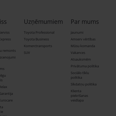
iss
Uzņēmumiem
Par mums
Serviss
Toyota Professional
Jaunumi
Express
Toyota Business
Amserv vērtības
Komerctransports
Mūsu komanda
ju remonts
SUV
Vakances
izcenojumi
Atsauksmēm
Privātuma politika
ums
Sociālo tīklu
lēgu
politika
is
Sīkdatņu politika
Relax
Klienta
Garantija
piekrišanas
Eurocare
veidlapa
ta
ie