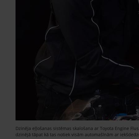
Dzinēja eļļošanas sistēmas skalošana ar Toyota Engine Flush
dzinējā tāpat kā tas notiek visām automašīnām ar iekšdedze