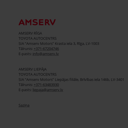
AMSERV RĪGA
TOYOTA AUTOCENTRS
SIA “Amserv Motors” Krasta iela 3, Rīga, LV-1003
Tālrunis:
+371-67204746
E-pasts:
info@amserv.lv
AMSERV LIEPĀJA
TOYOTA AUTOCENTRS
SIA “Amserv Motors” Liepājas filiāle, Brīvības iela 146b, LV-3401
Tālrunis:
+371-63483930
E-pasts:
liepaja@amserv.lv
Saziņa