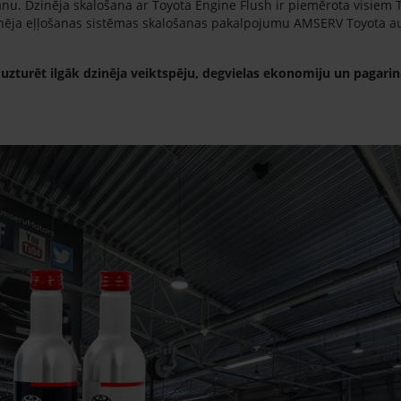
anu. Dzinēja skalošana ar Toyota Engine Flush ir piemērota visiem 
zinēja eļļošanas sistēmas skalošanas pakalpojumu AMSERV Toyota au
uzturēt ilgāk dzinēja veiktspēju, degvielas ekonomiju un pagari