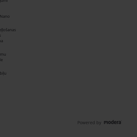
jumi
 Nano
eļļošanas
s
na
umu
de
iļu
Powered by