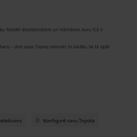
 līdzekli dīzeļdzinējiem un hibrīdiem, kuru ICE ir
šanu – dod savai Toyota vienmēr to labāko, lai tā ilgāk
pieteikums
Konfigurē savu Toyota