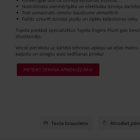
Pilnvērtīgāk attīrīta dzinēja eļļošanas sistēma;
Nodrošināta vienmērīgāka un efektīvāka dzinēja darbība
Tiek samazināts izmešu daudzums atmosfērā;
Palīdz uzturēt dzinēja jaudu un ilgāku kalpošanas laiku.
Toyota piedāvā specializētus Toyota Engine Flush gan benzī
dīzeļdzinējs.
Veicot pierakstu uz kārtējo tehnisko apkopi vai eļļas maiņu 
kalpotu un sniegtu auto vadīšanas prieku!
PIETEIKT SERVISA APMEKLĒJUMU!
Testa brauciens
Atrodiet pār