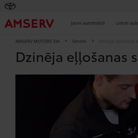
Jauni automobiļi
Lietoti au
AMSERV MOTORS SIA
Serviss
Dzinēja eļļošanas 
Dzinēja eļļošanas 