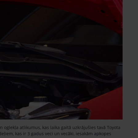
 oglekļa atlikumus, kas laika gaitā uzkrājušies tavā Toyota
eļiem, kas ir 3 gadus veci un vecāki, iesakām apkopes