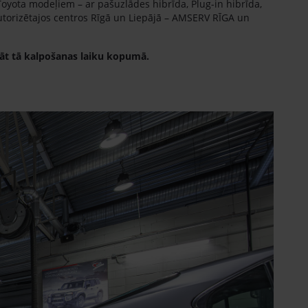
Toyota modeļiem – ar pašuzlādes hibrīda, Plug-in hibrīda,
torizētajos centros Rīgā un Liepājā – AMSERV RĪGA un
nāt tā kalpošanas laiku kopumā.