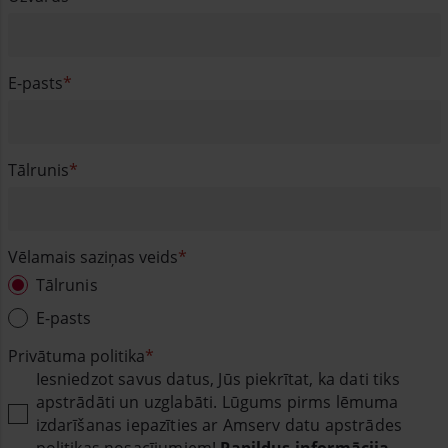
E-pasts
Tālrunis
Vēlamais saziņas veids
Tālrunis
E-pasts
Privātuma politika
Iesniedzot savus datus, Jūs piekrītat, ka dati tiks
apstrādāti un uzglabāti. Lūgums pirms lēmuma
izdarīšanas iepazīties ar Amserv datu apstrādes
politikas nosacījumiem!
Papildus informācija