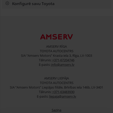
Konfigurē savu Toyota
AMSERV RĪGA
TOYOTA AUTOCENTRS
SIA “Amserv Motors” Krasta iela 3, Rīga, LV-1003
Tālrunis:
+371-67204746
E-pasts:
info@amserv.lv
AMSERV LIEPĀJA
TOYOTA AUTOCENTRS
SIA “Amserv Motors” Liepājas filiāle, Brīvības iela 146b, LV-3401
Tālrunis:
+371-63483930
E-pasts:
liepaja@amserv.lv
Saziņa