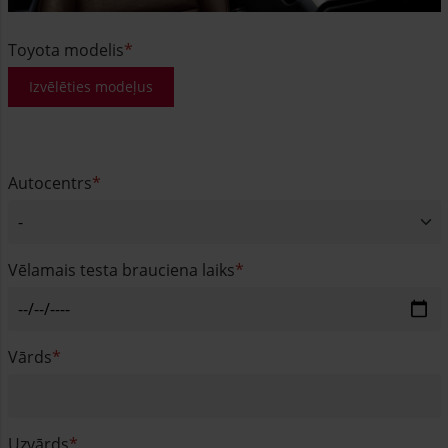
Toyota modelis
Izvēlēties modeļus
Autocentrs
Vēlamais testa brauciena laiks
Vārds
Uzvārds