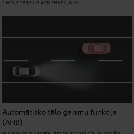
slēdzi, sistēma tiks aktivizēta no jauna.
Automātisko tālo gaismu funkcija
(AHB)
Automātiskā tālo gaismu sistēma uzrauga ceļu, lai noteiktu