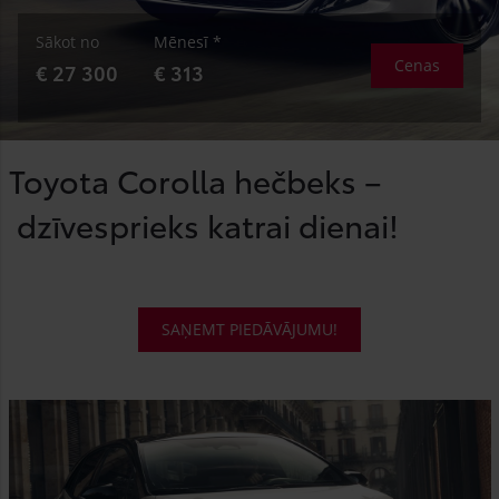
Sākot no
Mēnesī *
Cenas
€ 27 300
€ 313
Toyota Corolla hečbeks –
dzīvesprieks katrai dienai!
SAŅEMT PIEDĀVĀJUMU!