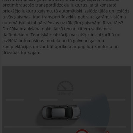
pretimbraucošo transportlīdzekļu lukturus. Ja tā konstatē
priekšējo lukturu gaismu, tā automātiski izslēdz tālās un ieslēdz
tuvās gaismas. Kad transportlīdzeklis pabrauc garām, sistēma
automātiski atkal pārslēdzas uz tālajām gaismām. Rezultāts?
Drošāka braukšana nakts laikā tev un citiem satiksmes
dalībniekiem. Tehniskā realizācija var atšķirties atkarībā no
izvēlētā automašīnas modeļa un tā galveno gaismu
komplektācijas un var būt aprīkota ar papildu komforta un
drošības funkcijām.