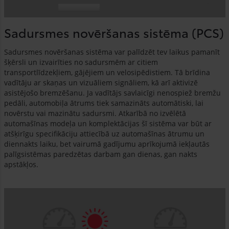
Sadursmes novēršanas sistēma (PCS)
Sadursmes novēršanas sistēma var palīdzēt tev laikus pamanīt
šķērsli un izvairīties no sadursmēm ar citiem
transportlīdzekļiem, gājējiem un velosipēdistiem. Tā brīdina
vadītāju ar skaņas un vizuāliem signāliem, kā arī aktivizē
asistējošo bremzēšanu. Ja vadītājs savlaicīgi nenospiež bremžu
pedāli, automobiļa ātrums tiek samazināts automātiski, lai
novērstu vai mazinātu sadursmi. Atkarībā no izvēlētā
automašīnas modeļa un komplektācijas šī sistēma var būt ar
atšķirīgu specifikāciju attiecībā uz automašīnas ātrumu un
diennakts laiku, bet vairumā gadījumu aprīkojumā iekļautās
palīgsistēmas paredzētas darbam gan dienas, gan nakts
apstākļos.