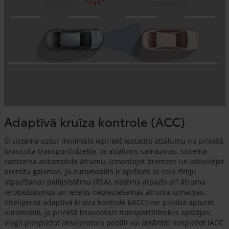
Adaptīvā kruīza kontrole (ACC)
Šī sistēma uztur minimālo iepriekš iestatīto attālumu no priekšā
braucošā transportlīdzekļa. Ja attālums samazinās, sistēma
samazina automobiļa ātrumu, izmantojot bremzes un aktivizējot
bremžu gaismas. Ja automobilis ir aprīkots ar ceļa zīmju
atpazīšanas palīgsistēmu (RSA), sistēma atpazīs arī ātruma
ierobežojumus un ieteiks nepieciešamās ātruma izmaiņas.
Inteliģentā adaptīvā kruīza kontrole (iACC) var pilnībā apturēt
automobili, ja priekšā braucošais transportlīdzeklis apstājas.
Viegli piespiežot akseleratora pedāli vai atkārtoti nospiežot iACC