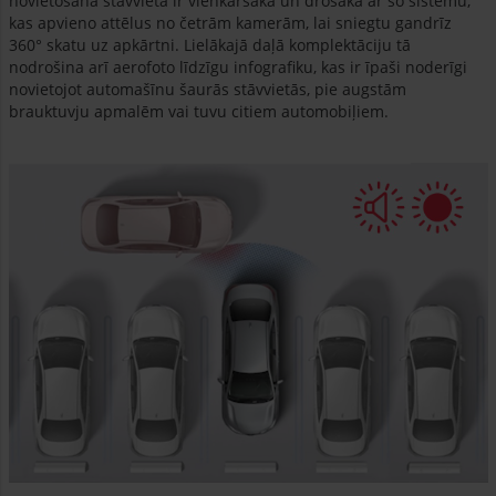
novietošana stāvvietā ir vienkāršāka un drošāka ar šo sistēmu,
kas apvieno attēlus no četrām kamerām, lai sniegtu gandrīz
360° skatu uz apkārtni. Lielākajā daļā komplektāciju tā
nodrošina arī aerofoto līdzīgu infografiku, kas ir īpaši noderīgi
novietojot automašīnu šaurās stāvvietās, pie augstām
brauktuvju apmalēm vai tuvu citiem automobiļiem.