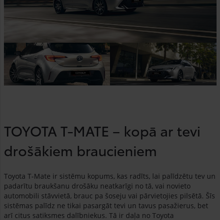
TOYOTA T-MATE – kopā ar tevi
drošākiem braucieniem
Toyota T-Mate ir sistēmu kopums, kas radīts, lai palīdzētu tev un
padarītu braukšanu drošāku neatkarīgi no tā, vai novieto
automobili stāvvietā, brauc pa šoseju vai pārvietojies pilsētā. Šīs
sistēmas palīdz ne tikai pasargāt tevi un tavus pasažierus, bet
arī citus satiksmes dalībniekus. Tā ir daļa no Toyota