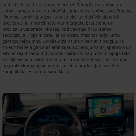
patiesi lielisku braukšanas pieredzi. Stingrāka virsbūve un
zemais smaguma centrs kopīgi samazina virsbūves sasvēršanos
līkumos, kamēr daudzsviru balstiekārta efektīvāk absorbē
triecienus, lai nodrošinātu vienmērīgāku braucienu un
precīzāku vadāmību virāžās. Pati vadītāja braukšanas
sēdpozīcija ir optimizēta, lai palīdzētu mazināt nogurumu
garākos ceļojumos. Corolla dizains ir unikāls ar sinerģiju, ko
sniedz modeļa globālās ambīcijas apvienojumā ar japāniskā un
eiropeiskā dizaina individuālo rokrakstu saplūšanu kopīgā tēlā.
Corolla vizuālā veidola vēstījums ir demokrātisks sportiskuma
un praktiskuma apvienojums ar detaļām, kas ļauj izcelties
kompaktklases automašīnu klasē.