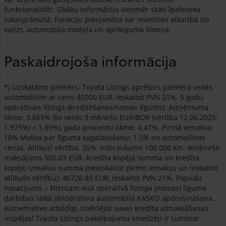
funkcionalitāti. Sīkāku informāciju vienmēr skati Īpašnieka
rokasgrāmatā. Funkciju pieejamība var mainīties atkarībā no
valsts, automobiļa modeļa un aprīkojuma līmeņa.
Paskaidrojoša informācija
*) Uzskatāms piemērs. Toyota Līzings aprēķins piemērā veikts
automobilim ar cenu 45000 EUR, ieskaitot PVN 21%. 5 gadu
operatīvais līzings (kreditēšanas/nomas līgums). Aizņēmuma
likme: 3.865% (ko veido 3 mēnešu EURIBOR (vērtība 12.06.2025:
1.975%) + 1.89%), gada procentu likme: 4.47%. Pirmā iemaksa:
10% Maksa par līguma sagatavošanu: 1.5% no automašīnas
cenas. Atlikusī vērtība: 35%, nobraukums 100 000 km. Ikmēneša
maksājums 505.03 EUR. Kredīta kopējā summa un kredīta
kopējo izmaksu summa (neieskaitot pirmo iemaksu un ieskaitot
atlikušo vērtību): 46726.85 EUR, ieskaitot PVN 21%. Papildu
nosacījums – klientam visā operatīvā līzinga (nomas) līguma
darbības laikā jānodrošina automobiļa KASKO apdrošināšana.
Aizņemieties atbildīgi, izvērtējot savas kredīta atmaksāšanas
iespējas! Toyota Līzings pakalpojumu sniedzēji ir Luminor