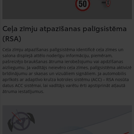
Ceļa zīmju atpazīšanas palīgsistēma
(RSA)
Ceļa zīmju atpazīšanas palīgsistēma identificē ceļa zīmes un
salona displejā attēlo noderīgu informāciju, piemēram,
pašreizējo braukšanas ātruma ierobežojumu vai apdzīšanas
aizliegumu. Ja vadītājs neievēro ceļa zīmes, palīgsistēma aktivizē
brīdinājumu ar skaņas un vizuāliem signāliem. Ja automobilis
aprīkots ar adaptīvo kruīza kotroles sistēmu (ACC) – RSA nosūta
datus ACC sistēmai, lai vadītājs varētu ērti apstiprināt atļautā
ātruma iestatījumus.