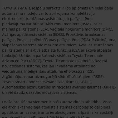
TOYOTA T-MATE iespēju saraksts ir ļoti apjomīgs un lielai daļai
automašīnu modeļu vai to aprīkojuma komplektāciju
elektronisko braukšanas asistentu jeb palīgsistēmu
piedāvājumā var būt arī Aklo zonu monitors (BSM), Joslas
maiņas palīgsistēma (LCA), Vadītāja noguruma monitors (DMC),
Avārijas apstāšanās sistēma (EDSS), Proaktīvās braukšanas
palīgsistēmas – palēnināšanas palīgsistēma (PDA), Paātrinājuma
slāpēšanas sistēma pie maziem ātrumiem, Avārijas stūrēšanas
palīgsistēma ar aktīvā atbalsta funkciju (ESA ar aktīvā atbalsta
funkciju), Uzlabota parkošanās sistēma Toyota Teammate
Advanced Park (ADCC), Toyota Teammate uzlabotā stāvvietā
novietošanas sistēma, kas jau ir vadāma attālināti no
viedtālruņa, Inteliģentais attāluma eholokators (ICS),
Atgādinājums par aizmugurējā sēdeklī sēdošajiem (RSRS),
Toyota Smart Connect, e-Zvana izsaukums (E-CALL),
Automātiskās aizmugurējās mirgojošās avārijas gaismas (ARFHL)
un vēl daudz dažādas inovatīvas sistēmas.
Droša braukšana vienmēr ir paša autovadītāja atbildība. Visas
elektroniskās vadītāja atbalsta sistēmas darbojas to darbības
apstākļos un saskaņā ar to ierobežojumiem. Īpaši laika apstākļi
var atsevišķos gadījumos būtiski ietekmēt sistēmu