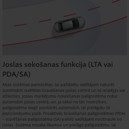
Joslas sekošanas funkcija (LTA vai
PDA/SA)
Abas sistēmas paredzētas, lai palīdzētu vadītājam noturēt
automobili izvēlētās braukšanas joslas centrā un to iespējas var
atšķirties. Joslas marķējumu nolasīšanas palīgsistēma notur
automobili joslas centrā, un, ja sāksi no tās novirzīties,
palīgsistēma viegli piestūrēs automobili, lai pielāgotu tā
pozicionējumu joslā. Proaktīvās braukšanas palīgsistēmas (PDA)
– stūrēšanas palīgsistēma (SA) palīdz vadītājam neizbraukt no
joslas. Sistēma nosaka līkumus un pielāgo palīgsistēmu, lai