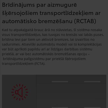
Brīdinājums par aizmugurē
šķērsojošiem transportlīdzekļiem ar
automātisko bremzēšanu (RCTAB)
Kad tu atpakaļgaitā brauc ārā no stāvvietas, šī sistēma nosaka
visus transportlīdzekļus, kas tuvojas no kreisās vai labās puses,
brīdina tevi par tiem un aktivizē bremzes, lai izvairītos no
sadursmes. Atsevišķi automobiļu modeļi vai to komplektācijas
var būt aprīkoti papildu arī ar līdzīgas darbības sistēmu
priekšā, ar vai bez automātiskās bremzēšanas opciju –
brīdinājuma palīgsistēmu par priekšā šķērsojošiem
transportlīdzekļiem (FCTA).