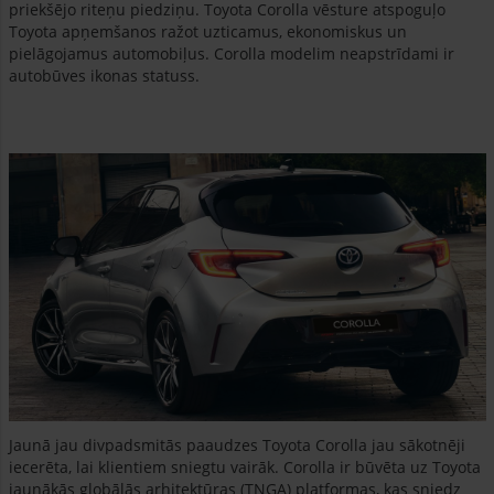
priekšējo riteņu piedziņu. Toyota Corolla vēsture atspoguļo
Toyota apņemšanos ražot uzticamus, ekonomiskus un
pielāgojamus automobiļus. Corolla modelim neapstrīdami ir
autobūves ikonas statuss.
Jaunā jau divpadsmitās paaudzes Toyota Corolla jau sākotnēji
iecerēta, lai klientiem sniegtu vairāk. Corolla ir būvēta uz Toyota
jaunākās globālās arhitektūras (TNGA) platformas, kas sniedz