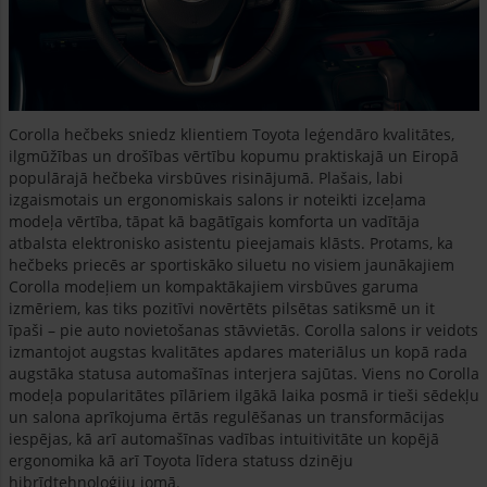
Corolla hečbeks sniedz klientiem Toyota leģendāro kvalitātes,
ilgmūžības un drošības vērtību kopumu praktiskajā un Eiropā
populārajā hečbeka virsbūves risinājumā. Plašais, labi
izgaismotais un ergonomiskais salons ir noteikti izceļama
modeļa vērtība, tāpat kā bagātīgais komforta un vadītāja
atbalsta elektronisko asistentu pieejamais klāsts. Protams, ka
hečbeks priecēs ar sportiskāko siluetu no visiem jaunākajiem
Corolla modeļiem un kompaktākajiem virsbūves garuma
izmēriem, kas tiks pozitīvi novērtēts pilsētas satiksmē un it
īpaši – pie auto novietošanas stāvvietās. Corolla salons ir veidots
izmantojot augstas kvalitātes apdares materiālus un kopā rada
augstāka statusa automašīnas interjera sajūtas. Viens no Corolla
modeļa popularitātes pīlāriem ilgākā laika posmā ir tieši sēdekļu
un salona aprīkojuma ērtās regulēšanas un transformācijas
iespējas, kā arī automašīnas vadības intuitivitāte un kopējā
ergonomika kā arī Toyota līdera statuss dzinēju
hibrīdtehnoloģiju jomā.