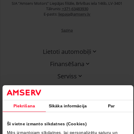
SIA “Amserv Motors” Liepājas filiāle, Brīvības iela 146b, LV-3401
Tālrunis:
+371-63483930
E-pasts:
liepaja@amserv.lv
Saziņa
Lietoti automobiļi
Finansēšana
Serviss
Uzņēmumiem
Par mums
Piekrišana
Sīkāka informācija
Par
Seko mums
Šī vietne izmanto sīkdatnes (Cookies)
Youtube
Instagram
Facebook
Mēs izmantojam sīkdatnes, lai personalizētu saturu un