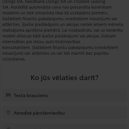
Līzings SIA, Swedbank Līzings SIA un Citadele Leasing
SIA. Norādītā automobiļa cena nav piesaistīta konkrētam
modelim un tiek izmantota tikai kā uzskatāms piemērs.
Dažādiem finanšu pakalpojumu sniedzējiem nosacījumi var
atšķirties. Īpašie piedāvājumi un akcijas netiek ietverti mēneša
maksājuma aprēķina piemērā. Lai noskaidrotu, vai uz konkrēto
modeli attiecas kādi īpašie piedāvājumi vai akcijas, lūdzam
interesēties pie mūsu auto tirdzniecības
konsultantiem. Dažādiem finanšu pakalpojumu sniedzējiem
nosacījumi var atšķirties un var tikt mainīti bez papildu
izziņošanas.
Ko jūs vēlaties darīt?
Testa brauciens
Atrodiet pārstāvniecību