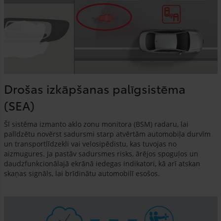
Drošas izkāpšanas palīgsistēma
(SEA)
Šī sistēma izmanto aklo zonu monitora (BSM) radaru, lai
palīdzētu novērst sadursmi starp atvērtām automobiļa durvīm
un transportlīdzekli vai velosipēdistu, kas tuvojas no
aizmugures. Ja pastāv sadursmes risks, ārējos spoguļos un
daudzfunkcionālajā ekrānā iedegas indikatori, kā arī atskan
skaņas signāls, lai brīdinātu automobilī esošos.