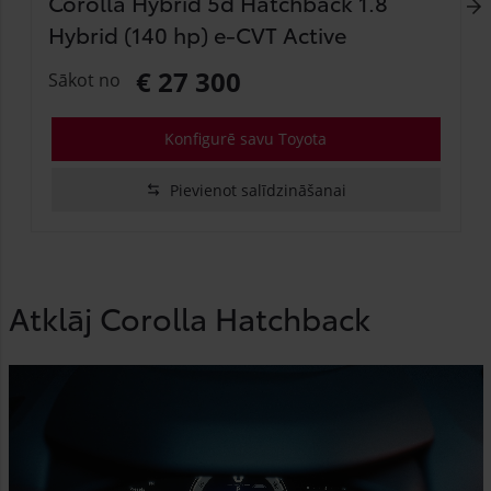
Corolla Hybrid 5d Hatchback 1.8
Hybrid (140 hp) e-CVT Active
€ 27 300
Sākot no
Konfigurē savu Toyota
Pievienot salīdzināšanai
Atklāj Corolla Hatchback