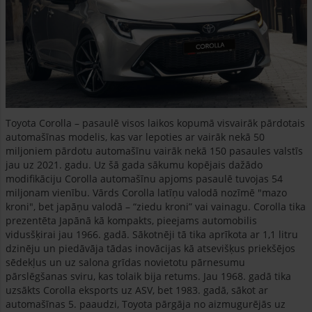
Toyota Corolla – pasaulē visos laikos kopumā visvairāk pārdotais
automašīnas modelis, kas var lepoties ar vairāk nekā 50
miljoniem pārdotu automašīnu vairāk nekā 150 pasaules valstīs
jau uz 2021. gadu. Uz šā gada sākumu kopējais dažādo
modifikāciju Corolla automašīnu apjoms pasaulē tuvojas 54
miljonam vienību. Vārds Corolla latīņu valodā nozīmē "mazo
kroni", bet japāņu valodā – “ziedu kroni” vai vainagu. Corolla tika
prezentēta Japānā kā kompakts, pieejams automobilis
vidusšķirai jau 1966. gadā. Sākotnēji tā tika aprīkota ar 1,1 litru
dzinēju un piedāvāja tādas inovācijas kā atsevišķus priekšējos
sēdekļus un uz salona grīdas novietotu pārnesumu
pārslēgšanas sviru, kas tolaik bija retums. Jau 1968. gadā tika
uzsākts Corolla eksports uz ASV, bet 1983. gadā, sākot ar
automašīnas 5. paaudzi, Toyota pārgāja no aizmugurējās uz