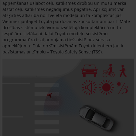
apņemšanās uzlabot ceļu satiksmes drošību un mūsu mērķa
atstāt ceļu satiksmes negadījumus pagātnē. Aprīkojums var
atšķirties atkarībā no izvēlētā modeļa un tā komplektācijas.
Vienmēr jautājiet Toyota pārdošanas konsultantam par T-Mate
drošības sistēmu iekļāvumu izvēlētajā komplektācijā un to
iespējām. Lielākajai daļai Toyota modeļu šo sistēmu
programmatūra ir atjaunojama tiešsaistē bez servisa
apmeklējuma. Daļa no šīm sistēmām Toyota klientiem jau ir
pazīstamas ar zīmolu – Toyota Safety Sense (TSS).