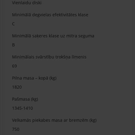
Vienlaidu diski
Minimālā degvielas efektivitātes klase
C
Minimālā saķeres klase uz mitra seguma
B
Minimālais svārstību trokšņa līmenis
69
Pilna masa – kopā (kg)
1820
Pašmasa (kg)
1345-1410
Velkamās piekabes masa ar bremzēm (kg)
750