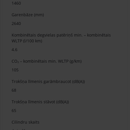
1460
Garenbāze (mm)
2640
Kombinētais degvielas patēriņš min. – kombinētais
WLTP (l/100 km)
4.6
CO₂ – kombinētais min. WLTP (g/km)
105
Trokšņa līmenis garāmbraucot (dB(A))
68
Trokšņa līmenis stāvot (dB(A))
65
Cilindru skaits