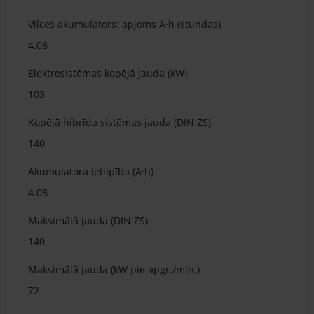
Vilces akumulators: apjoms A·h (stundas)
4.08
Elektrosistēmas kopējā jauda (kW)
103
Kopējā hibrīda sistēmas jauda (DIN ZS)
140
Akumulatora ietilpība (A·h)
4.08
Maksimālā jauda (DIN ZS)
140
Maksimālā jauda (kW pie apgr./min.)
72