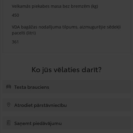
Velkamās piekabes masa bez bremzēm (kg)
450
VDA bagāžas nodalījuma tilpums, aizmugurējie sēdekļi
pacelti (litri)
361
Ko jūs vēlaties darīt?
Testa brauciens
Atrodiet pārstāvniecību
Saņemt piedāvājumu