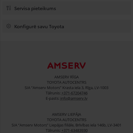
Servisa pieteikums
Konfigurē savu Toyota
AMSERV RĪGA
TOYOTA AUTOCENTRS
SIA “Amserv Motors” Krasta iela 3, Rīga, LV-1003
Tālrunis:
+371-67204746
E-pasts:
info@amserv.lv
AMSERV LIEPĀJA
TOYOTA AUTOCENTRS
SIA “Amserv Motors” Liepājas filiāle, Brīvības iela 146b, LV-3401
Tālrunis:
+371-63483930