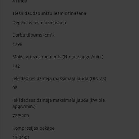
4 rindā
Tiešā daudzpunktu iesmidzināšana
Degvielas iesmidzināšana
Darba tilpums (cm³)
1798
Maks. griezes moments (Nm pie apgr./min.)
142
Iekšdedzes dzinēja maksimālā jauda (DIN ZS)
98
Iekšdedzes dzinēja maksimālā jauda (kW pie
apgr./min.)
72/5200
Kompresijas pakāpe
13.048:1