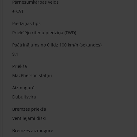
Pārnesumkārbas veids
e-CVT
Piedziņas tips
Priekšējo riteņu piedziņa (FWD)
Paātrinājums no 0 līdz 100 km/h (sekundes)
9.1
Priekšā
MacPherson statņu
Aizmugurē
Dubultsviru
Bremzes priekšā
Ventilējami diski
Bremzes aizmugurē