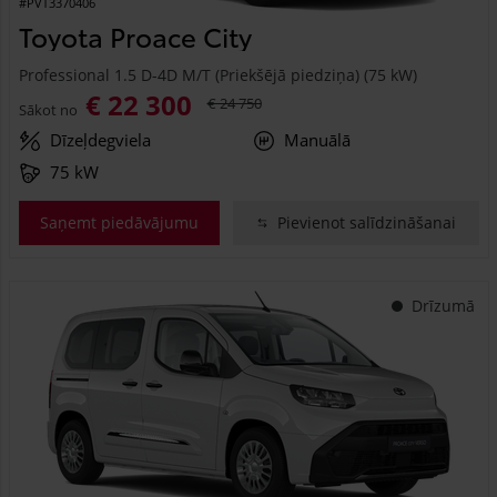
#PVT3370406
Toyota Proace City
Professional 1.5 D-4D M/T (Priekšējā piedziņa) (75 kW)
€ 22 300
€ 24 750
Sākot no
Dīzeļdegviela
Manuālā
75 kW
Saņemt piedāvājumu
Pievienot salīdzināšanai
Drīzumā