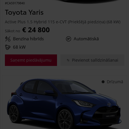
#CA59179840
Toyota Yaris
Active Plus 1.5 Hybrid 115 e-CVT (Priekšējā piedziņa) (68 kW)
€ 24 800
Sākot no
Benzīna hibrīds
Automātiskā
68 kW
Saņemt piedāvājumu
Pievienot salīdzināšanai
Drīzumā