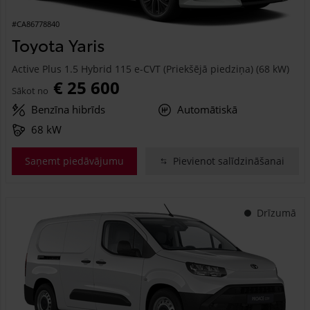
#CA86778840
Toyota Yaris
Active Plus 1.5 Hybrid 115 e-CVT (Priekšējā piedziņa) (68 kW)
€ 25 600
Sākot no
Benzīna hibrīds
Automātiskā
68 kW
Saņemt piedāvājumu
Pievienot salīdzināšanai
Drīzumā