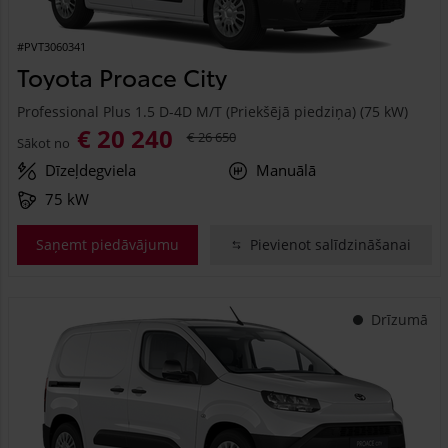
#PVT3060341
Toyota Proace City
Professional Plus 1.5 D-4D M/T (Priekšējā piedziņa) (75 kW)
€ 20 240
€ 26 650
Sākot no
Dīzeļdegviela
Manuālā
75 kW
Saņemt piedāvājumu
Pievienot salīdzināšanai
Drīzumā