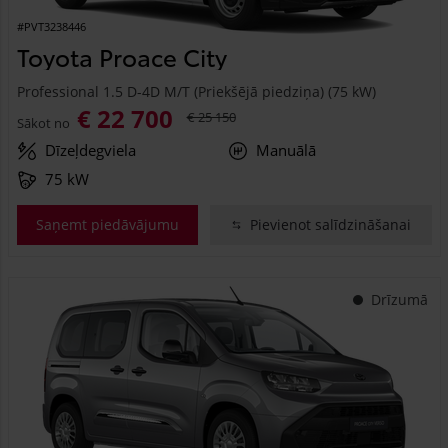
#PVT3238446
Toyota Proace City
Professional 1.5 D-4D M/T (Priekšējā piedziņa) (75 kW)
€ 22 700
€ 25 150
Sākot no
Dīzeļdegviela
Manuālā
75 kW
Saņemt piedāvājumu
Pievienot salīdzināšanai
Drīzumā