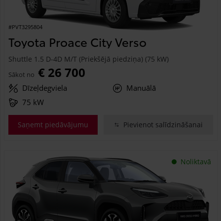
#PVT3295804
Toyota Proace City Verso
Shuttle 1.5 D-4D M/T (Priekšējā piedziņa) (75 kW)
€ 26 700
Sākot no
Dīzeļdegviela
Manuālā
75 kW
Saņemt piedāvājumu
Pievienot salīdzināšanai
Noliktavā