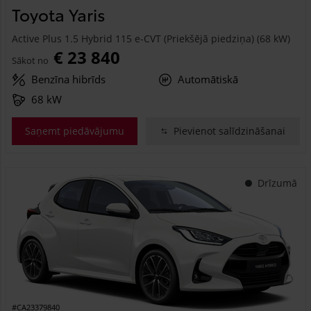
Toyota Yaris
Active Plus 1.5 Hybrid 115 e-CVT (Priekšējā piedziņa) (68 kW)
€ 23 840
Sākot no
Benzīna hibrīds
Automātiskā
68 kW
Saņemt piedāvājumu
Pievienot salīdzināšanai
Drīzumā
#CA23379840