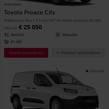
#PVT3145954
Toyota Proace City
Professional Plus 1.2 Turbo M/T (Priekšējā piedziņa) (81 kW)
€ 25 050
Sākot no
Benzīns
Manuālā
81 kW
Saņemt piedāvājumu
Pievienot salīdzināšanai
Drīzumā