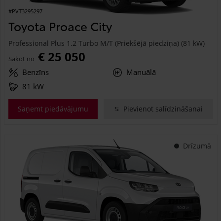
#PVT3295297
Toyota Proace City
Professional Plus 1.2 Turbo M/T (Priekšējā piedziņa) (81 kW)
€ 25 050
Sākot no
Benzīns
Manuālā
81 kW
Saņemt piedāvājumu
Pievienot salīdzināšanai
Drīzumā