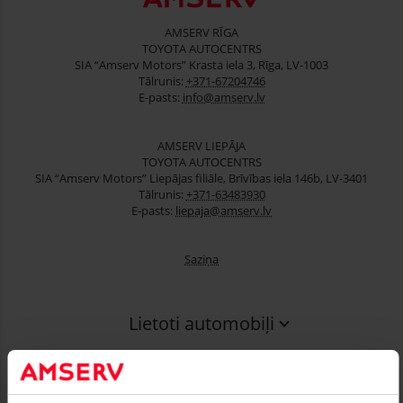
AMSERV RĪGA
TOYOTA AUTOCENTRS
SIA “Amserv Motors” Krasta iela 3, Rīga, LV-1003
Tālrunis:
+371-67204746
E-pasts:
info@amserv.lv
AMSERV LIEPĀJA
TOYOTA AUTOCENTRS
SIA “Amserv Motors” Liepājas filiāle, Brīvības iela 146b, LV-3401
Tālrunis:
+371-63483930
E-pasts:
liepaja@amserv.lv
Saziņa
Lietoti automobiļi
Finansēšana
Serviss