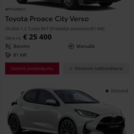
#PVT3295817
Toyota Proace City Verso
Shuttle 1.2 Turbo M/T (Priekšējā piedziņa) (81 kW)
€ 25 400
Sākot no
Benzīns
Manuālā
81 kW
Saņemt piedāvājumu
Pievienot salīdzināšanai
Drīzumā