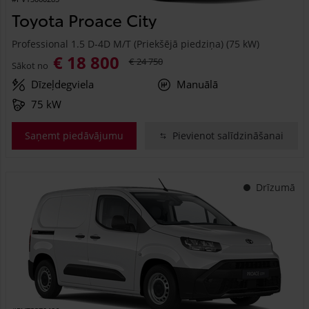
Toyota Proace City
Professional 1.5 D-4D M/T (Priekšējā piedziņa) (75 kW)
€ 18 800
€ 24 750
Sākot no
Dīzeļdegviela
Manuālā
75 kW
Saņemt piedāvājumu
Pievienot salīdzināšanai
Drīzumā