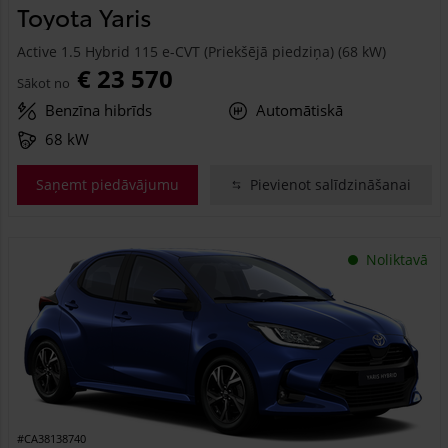
Toyota Yaris
Active 1.5 Hybrid 115 e-CVT (Priekšējā piedziņa) (68 kW)
€ 23 570
Sākot no
Benzīna hibrīds
Automātiskā
68 kW
Saņemt piedāvājumu
Pievienot salīdzināšanai
Noliktavā
#CA38138740