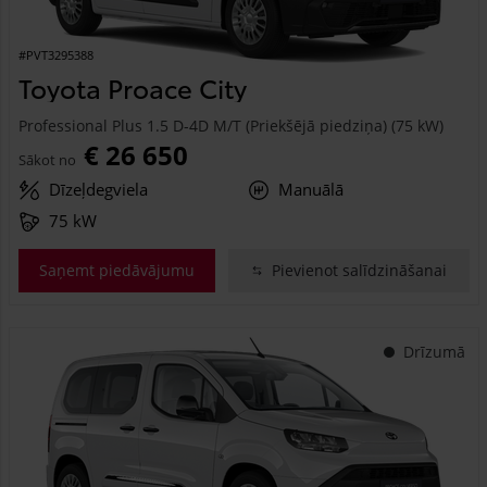
#PVT3295388
Toyota Proace City
Professional Plus 1.5 D-4D M/T (Priekšējā piedziņa) (75 kW)
€ 26 650
Sākot no
Dīzeļdegviela
Manuālā
75 kW
Saņemt piedāvājumu
Pievienot salīdzināšanai
Drīzumā