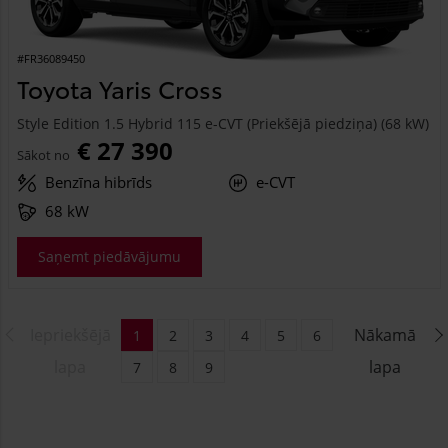
#FR36089450
Toyota Yaris Cross
Style Edition 1.5 Hybrid 115 e-CVT (Priekšējā piedziņa) (68 kW)
€ 27 390
Sākot no
Benzīna hibrīds
e-CVT
68 kW
Saņemt piedāvājumu
Iepriekšējā
Nākamā
1
2
3
4
5
6
lapa
lapa
7
8
9