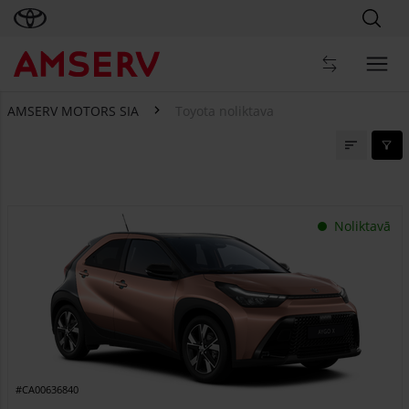
AMSERV MOTORS SIA
Toyota noliktava
Toyota noliktava
Noliktavā
#CA00636840