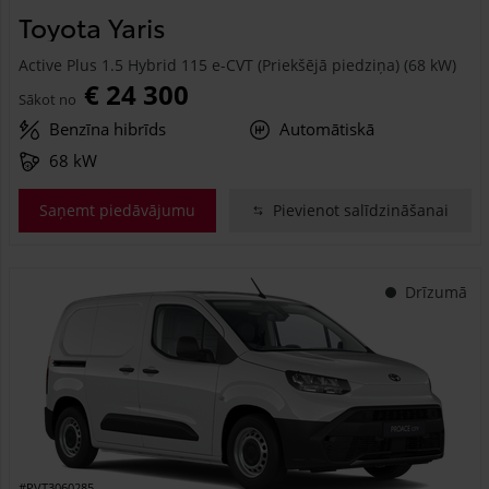
Toyota Yaris
Active Plus 1.5 Hybrid 115 e-CVT (Priekšējā piedziņa) (68 kW)
€ 24 300
Sākot no
Benzīna hibrīds
Automātiskā
68 kW
Saņemt piedāvājumu
Pievienot salīdzināšanai
Drīzumā
#PVT3060285