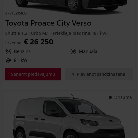
#PVT3295830
Toyota Proace City Verso
Shuttle 1.2 Turbo M/T (Priekšējā piedziņa) (81 kW)
€ 26 250
Sākot no
Benzīns
Manuālā
81 kW
Saņemt piedāvājumu
Pievienot salīdzināšanai
Drīzumā