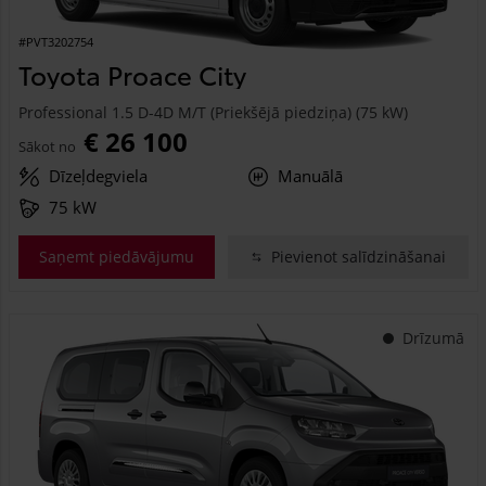
#PVT3202754
Toyota Proace City
Professional 1.5 D-4D M/T (Priekšējā piedziņa) (75 kW)
€ 26 100
Sākot no
Dīzeļdegviela
Manuālā
75 kW
Saņemt piedāvājumu
Pievienot salīdzināšanai
Drīzumā