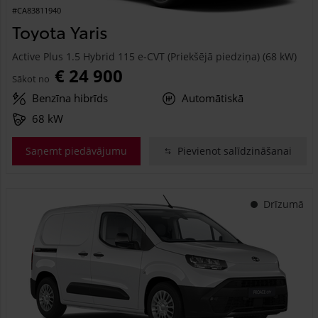
#CA83811940
Toyota Yaris
Active Plus 1.5 Hybrid 115 e-CVT (Priekšējā piedziņa) (68 kW)
€ 24 900
Sākot no
Benzīna hibrīds
Automātiskā
68 kW
Saņemt piedāvājumu
Pievienot salīdzināšanai
Drīzumā