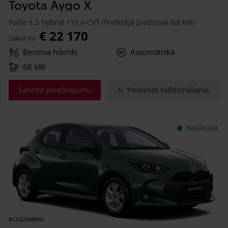
Toyota Aygo X
Pulse 1.5 Hybrid 115 e-CVT (Priekšējā piedziņa) (68 kW)
€ 22 170
Sākot no
Benzīna hibrīds
Automātiskā
68 kW
Saņemt piedāvājumu
Pievienot salīdzināšanai
Noliktavā
#CA32068840