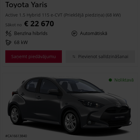
Toyota Yaris
Active 1.5 Hybrid 115 e-CVT (Priekšējā piedziņa) (68 kW)
€ 22 670
Sākot no
Benzīna hibrīds
Automātiskā
68 kW
Saņemt piedāvājumu
Pievienot salīdzināšanai
Noliktavā
#CA16613840