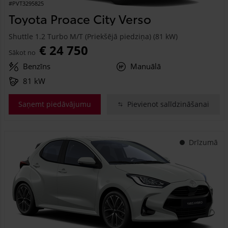
#PVT3295825
Toyota Proace City Verso
Shuttle 1.2 Turbo M/T (Priekšējā piedziņa) (81 kW)
€ 24 750
Sākot no
Benzīns
Manuālā
81 kW
Saņemt piedāvājumu
Pievienot salīdzināšanai
Drīzumā