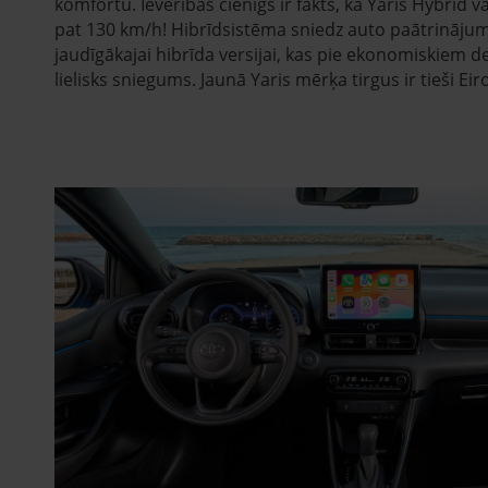
komfortu. Ievērības cienīgs ir fakts, ka Yaris Hybrid v
pat 130 km/h! Hibrīdsistēma sniedz auto paātrinājum
jaudīgākajai hibrīda versijai, kas pie ekonomiskiem de
lielisks sniegums. Jaunā Yaris mērķa tirgus ir tieši Eir