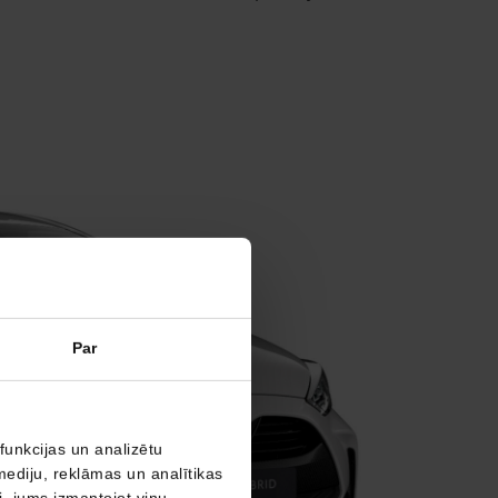
Par
funkcijas un analizētu
mediju, reklāmas un analītikas
ši, jums izmantojot viņu