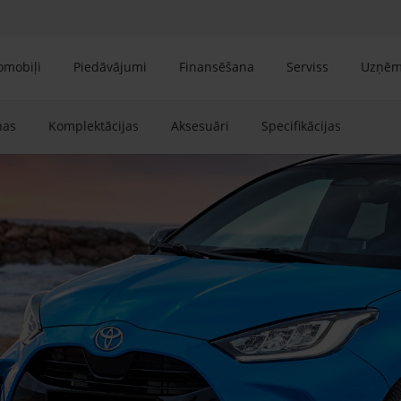
tomobiļi
Piedāvājumi
Finansēšana
Serviss
Uzņē
nas
Komplektācijas
Aksesuāri
Specifikācijas