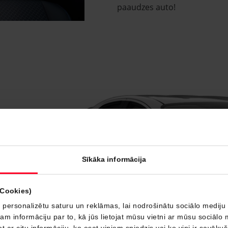
paaudzes auto!
Sīkāka informācija
Start
(Cookies)
 personalizētu saturu un reklāmas, lai nodrošinātu sociālo mediju 
 informāciju par to, kā jūs lietojat mūsu vietni ar mūsu sociālo 
t ar citu informāciju, ko esat viņiem sniedzis vai ko viņi ir savāku