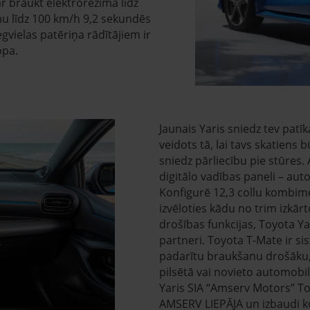
ar braukt elektrorežīmā līdz
u līdz 100 km/h 9,2 sekundēs
gvielas patēriņa rādītājiem ir
opa.
Jaunais Yaris sniedz tev patīk
veidots tā, lai tavs skatiens 
sniedz pārliecību pie stūres. 
digitālo vadības paneli – aut
Konfigurē 12,3 collu kombim
izvēloties kādu no trim izkā
drošības funkcijas, Toyota Ya
partneri. Toyota T-Mate ir si
padarītu braukšanu drošāku, n
pilsētā vai novieto automobili
Yaris SIA “Amserv Motors” T
AMSERV LIEPĀJA un izbaudi k