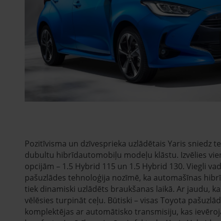
Pozitīvisma un dzīvesprieka uzlādētais Yaris sniedz te
dubultu hibrīdautomobiļu modeļu klāstu. Izvēlies vi
opcijām – 1.5 Hybrid 115 un 1.5 Hybrid 130. Viegli va
pašuzlādes tehnoloģija nozīmē, ka automašīnas hibr
tiek dinamiski uzlādēts braukšanas laikā. Ar jaudu, ka
vēlēsies turpināt ceļu. Būtiski – visas Toyota pašuzl
komplektējas ar automātisko transmisiju, kas ievēroj