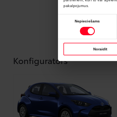
pakalpojumus.
Piekrišanas
Nepieciešams
izvēle
Noraidīt
Konfigurators