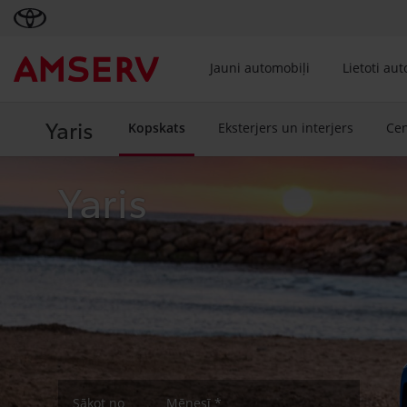
Jauni automobiļi
Lietoti au
Yaris
Kopskats
Eksterjers un interjers
Ce
Yaris
Sākot no
Mēnesī *