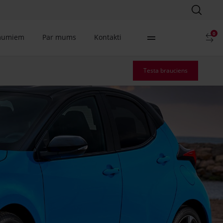
0
mumiem
Par mums
Kontakti
Testa brauciens