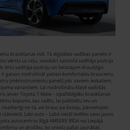
amu braukšanas vidi. Tā digitālais vadības panelis ir
būtu vērsts uz ceļu, savukārt saistošā vadītāja pozīcija
Ar ērtu vadītāja pozīciju un lietotājam draudzīgo
o ir gatavs nodrošināt patiesi komfortablu braucienu.
etru (mērinstrumentu paneli) pēc saviem ieskatiem,
rtojuma variantiem. Lai nodrošinātu klasē vadošās
ris ietver Toyota T-Mate – izpalīdzīgāko braukšanas
stēmu kopums, kas radīts, lai palīdzētu tev un
eatkarīgi no tā, vai brauc pa šoseju, pārvietojies
 stāvvietā. Labi auto – Labā vietā! Izvēlies savu jauno
oyota autocentros Rīgā AMSERV RĪGA vai Liepājā
omfortu un drošību, ko sniedz pašas jaunākās