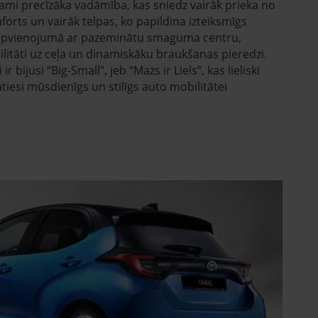
jami precīzāka vadāmība, kas sniedz vairāk prieka no
orts un vairāk telpas, ko papildina izteiksmīgs
 apvienojumā ar pazeminātu smaguma centru,
ilitāti uz ceļa un dinamiskāku braukšanas pieredzi.
 bijusi “Big-Small”, jeb “Mazs ir Liels”, kas lieliski
tiesi mūsdienīgs un stilīgs auto mobilitātei