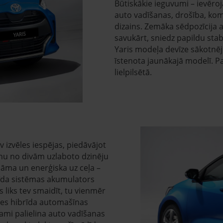
Būtiskākie ieguvumi – ievēro
auto vadīšanas, drošība, komf
dizains. Zemāka sēdpozīcija
savukārt, sniedz papildu stab
Yaris modeļa devīze sākotnēji ir
īstenota jaunākajā modelī. Pa
lielpilsētā.
v izvēles iespējas, piedāvājot
enu no divām uzlaboto dzinēju
dāma un enerģiska uz ceļa –
īda sistēmas akumulators
s liks tev smaidīt, tu vienmēr
ādes hibrīda automašīnas
ami palielina auto vadīšanas