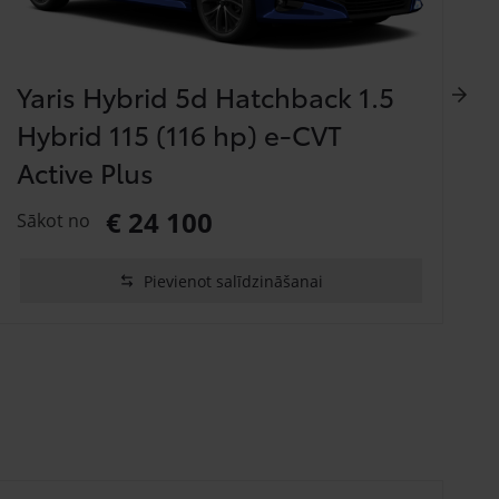
Yaris Hybrid 5d Hatchback 1.5
Hybrid 115 (116 hp) e-CVT
Active Plus
S
€ 24 100
Sākot no
Pievienot salīdzināšanai