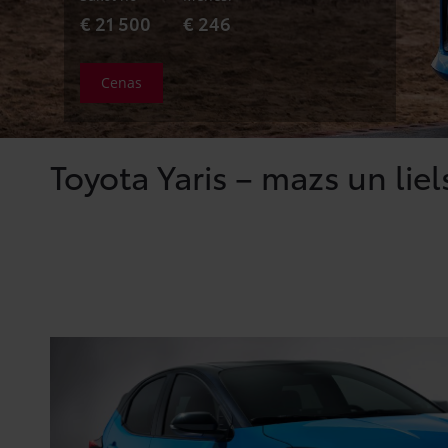
€ 21 500
€ 246
Cenas
Toyota Yaris – mazs un liel