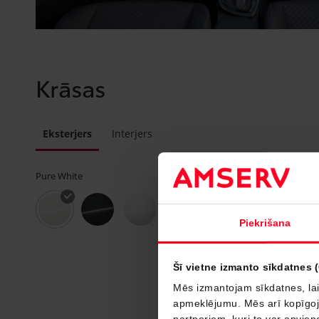
Krāsas
Eksterjers
Interjers
Pure White
Piekrišana
Šī vietne izmanto sīkdatnes 
Mēs izmantojam sīkdatnes, lai
apmeklējumu. Mēs arī kopīgojam
partneriem, kuri to var apvieno