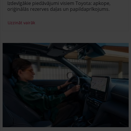
Izdevīgākie piedāvājumi visiem Toyota: apkope,
oriģinālās rezerves daļas un papildaprīkojums.
Uzzināt vairāk