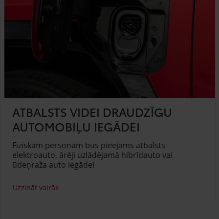
ATBALSTS VIDEI DRAUDZĪGU
AUTOMOBIĻU IEGĀDEI
Fiziskām personām būs pieejams atbalsts
elektroauto, ārēji uzlādējamā hibrīdauto vai
ūdeņraža auto iegādei
Uzzināt vairāk