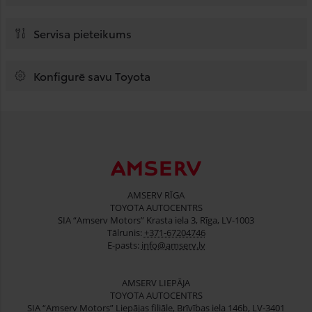
Servisa pieteikums
Konfigurē savu Toyota
AMSERV RĪGA
TOYOTA AUTOCENTRS
SIA “Amserv Motors” Krasta iela 3, Rīga, LV-1003
Tālrunis:
+371-67204746
E-pasts:
info@amserv.lv
AMSERV LIEPĀJA
TOYOTA AUTOCENTRS
SIA “Amserv Motors” Liepājas filiāle, Brīvības iela 146b, LV-3401