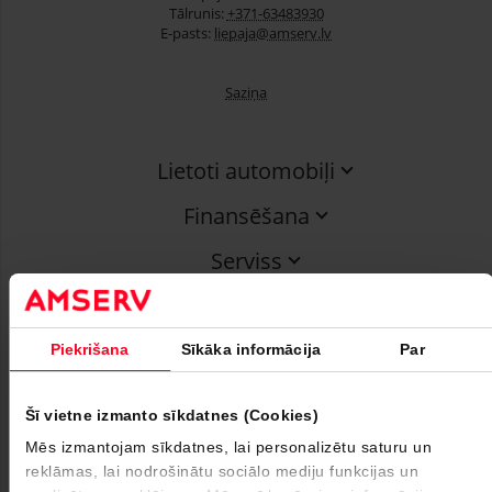
Tālrunis:
+371-63483930
E-pasts:
liepaja@amserv.lv
Saziņa
Lietoti automobiļi
Finansēšana
Serviss
Uzņēmumiem
Par mums
Piekrišana
Sīkāka informācija
Par
Seko mums
Šī vietne izmanto sīkdatnes (Cookies)
Youtube
Instagram
Facebook
Mēs izmantojam sīkdatnes, lai personalizētu saturu un
reklāmas, lai nodrošinātu sociālo mediju funkcijas un