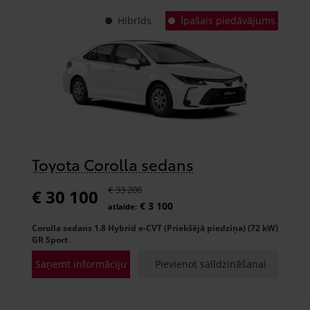
Hibrīds
Īpašais piedāvājums
Toyota Corolla sedans
€ 33 200
€ 30 100
€ 3 100
atlaide:
Corolla sedans 1.8 Hybrid e-CVT (Priekšējā piedziņa) (72 kW)
GR Sport
Saņemt informāciju
Pievienot salīdzināšanai