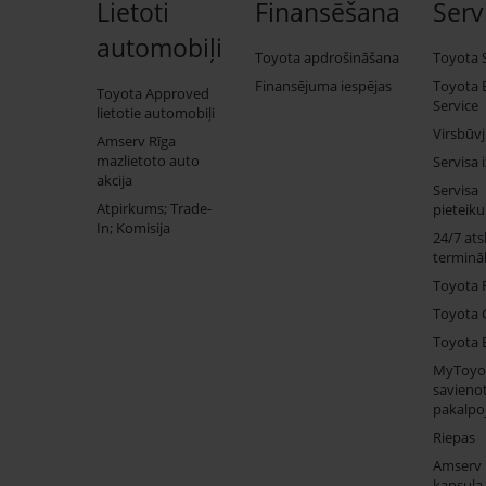
Lietoti
Finansēšana
Serv
automobiļi
Toyota apdrošināšana
Toyota 
Finansējuma iespējas
Toyota 
Toyota Approved
Service
lietotie automobiļi
Virsbūv
Amserv Rīga
mazlietoto auto
Servisa 
akcija
Servisa
Atpirkums; Trade-
pieteik
In; Komisija
24/7 ats
termināl
Toyota 
Toyota 
Toyota 
MyToyo
savienot
pakalpo
Riepas
Amserv
kapsula