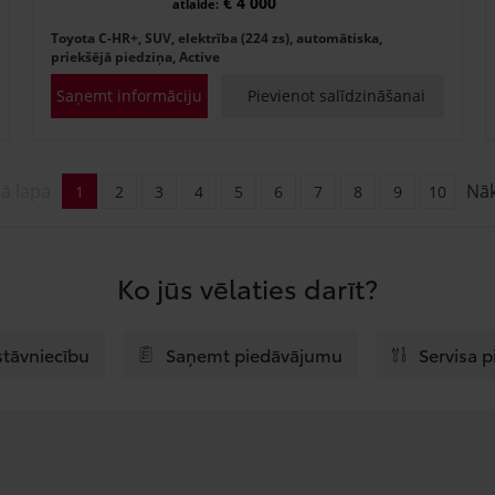
€ 4 000
atlaide:
Toyota C-HR+, SUV, elektrība (224 zs), automātiska,
priekšējā piedziņa, Active
Saņemt informāciju
Pievienot salīdzināšanai
jā lapa
Nā
1
2
3
4
5
6
7
8
9
10
Ko jūs vēlaties darīt?
stāvniecību
Saņemt piedāvājumu
Servisa 