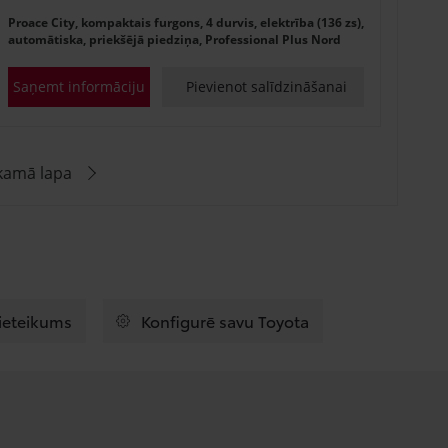
Proace City, kompaktais furgons, 4 durvis, elektrība (136 zs),
automātiska, priekšējā piedziņa, Professional Plus Nord
Saņemt informāciju
Pievienot salīdzināšanai
kamā lapa
pieteikums
Konfigurē savu Toyota