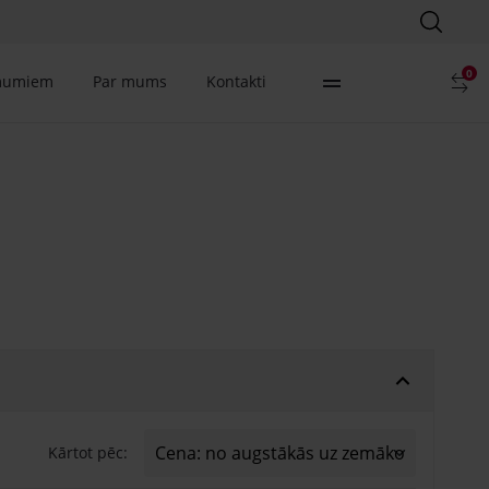
0
mumiem
Par mums
Kontakti
Kārtot pēc: