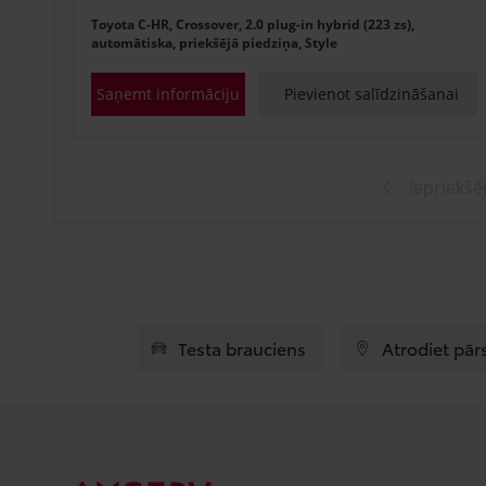
Toyota C-HR, Crossover, 2.0 plug-in hybrid (223 zs),
automātiska, priekšējā piedziņa, Style
Saņemt informāciju
Pievienot salīdzināšanai
Iepriekšē
Testa brauciens
Atrodiet pār