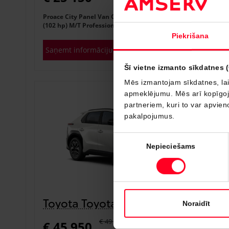
Proace City Panel Van Compact Single side door 1.5 D-4D
(102 hp) M/T Professional
Piekrišana
Saņemt informāciju
Pievienot salīdzināšanai
Šī vietne izmanto sīkdatnes 
Mēs izmantojam sīkdatnes, lai
apmeklējumu. Mēs arī kopīgojam
Noliktavā
partneriem, kuri to var apvieno
pakalpojumus.
Piekrišanas
Nepieciešams
izvēle
Toyota Toyota bZ4X
Noraidīt
€ 49 950
€ 45 950