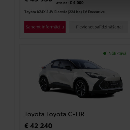
€ 4 000
atlaide:
Toyota bZ4X SUV Electric (224 hp) EV Executive
Saņemt informāciju
Pievienot salīdzināšanai
Noliktavā
Toyota Toyota C-HR
€ 42 240