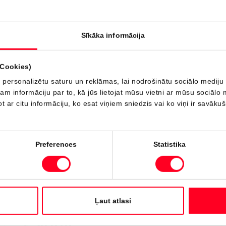
€ 22 490
€ 1 700
atlaide:
Yaris Hybrid 5d Hatchback 1.5 Hybrid 115 (116 hp) e-CVT
Active Plus
Sīkāka informācija
Saņemt informāciju
Pievienot salīdzināšanai
(Cookies)
 personalizētu saturu un reklāmas, lai nodrošinātu sociālo mediju 
 informāciju par to, kā jūs lietojat mūsu vietni ar mūsu sociālo 
Noliktavā
t ar citu informāciju, ko esat viņiem sniedzis vai ko viņi ir savāku
Preferences
Statistika
Toyota Toyota C-HR
Ļaut atlasi
€ 37 010
€ 30 610