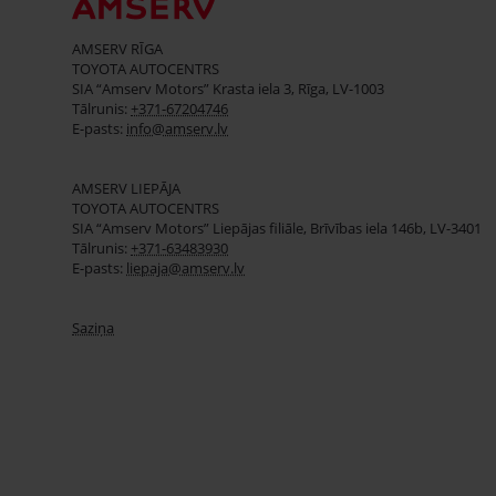
AMSERV RĪGA
TOYOTA AUTOCENTRS
SIA “Amserv Motors” Krasta iela 3, Rīga, LV-1003
Tālrunis:
+371-67204746
E-pasts:
info@amserv.lv
AMSERV LIEPĀJA
TOYOTA AUTOCENTRS
SIA “Amserv Motors” Liepājas filiāle, Brīvības iela 146b, LV-3401
Tālrunis:
+371-63483930
E-pasts:
liepaja@amserv.lv
Saziņa