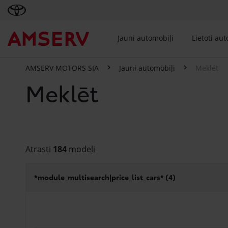
Jauni automobiļi
Lietoti au
AMSERV MOTORS SIA
Jauni automobiļi
Meklēt
Meklēt
Atrasti
184
modeļi
*module_multisearch|price_list_cars* (
4
)