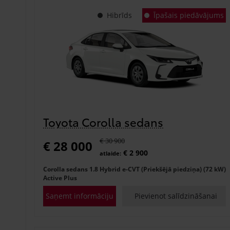
Hibrīds
Īpašais piedāvājums
Toyota Corolla sedans
€ 30 900
€ 28 000
€ 2 900
atlaide:
Corolla sedans 1.8 Hybrid e-CVT (Priekšējā piedziņa) (72 kW)
Active Plus
Saņemt informāciju
Pievienot salīdzināšanai