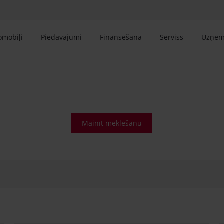
tomobiļi
Piedāvājumi
Finansēšana
Serviss
Uzņē
Mainīt meklēšanu