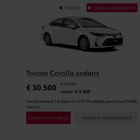
Hibrīds
Īpašais piedāvājums
Toyota Corolla sedans
€ 33 700
€ 30 500
€ 3 200
atlaide:
Corolla sedans 1.8 Hybrid e-CVT (Priekšējā piedziņa) (72 kW)
Luxury
Saņemt informāciju
Pievienot salīdzināšanai