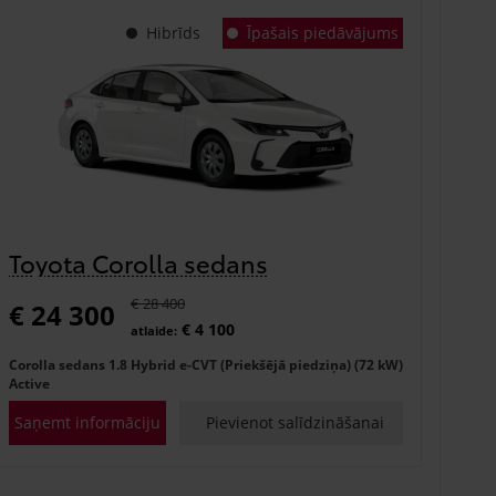
Hibrīds
Īpašais piedāvājums
Toyota Corolla sedans
€ 28 400
€ 24 300
€ 4 100
atlaide:
Corolla sedans 1.8 Hybrid e-CVT (Priekšējā piedziņa) (72 kW)
Active
Saņemt informāciju
Pievienot salīdzināšanai