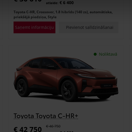
€ 6 400
atlaide:
Toyota C-HR, Crossover, 1.8 hibrīds (140 zs), automātiska,
priekšējā piedziņa, Style
Saņemt informāciju
Pievienot salīdzināšanai
Noliktavā
Toyota Toyota C-HR+
€ 46 750
€ 42 750