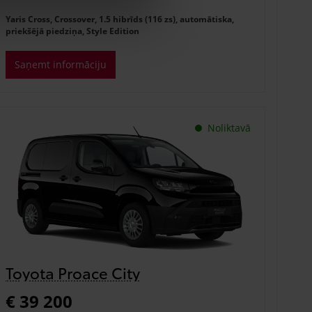
Yaris Cross, Crossover, 1.5 hibrīds (116 zs), automātiska,
priekšējā piedziņa, Style Edition
Saņemt informāciju
Noliktavā
Toyota Proace City
€ 39 200