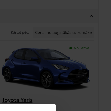
Kārtot pēc:
Noliktavā
Toyota Yaris
€ 23 840