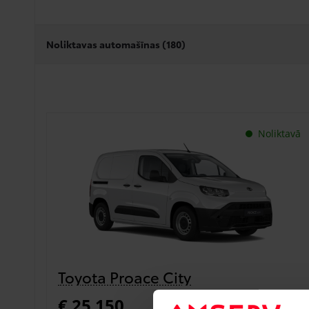
Noliktavas automašīnas (
180
)
Noliktavā
Toyota Proace City
€ 25 150