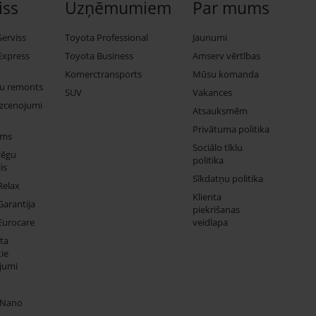
iss
Uzņēmumiem
Par mums
Serviss
Toyota Professional
Jaunumi
Express
Toyota Business
Amserv vērtības
Komerctransports
Mūsu komanda
ju remonts
SUV
Vakances
izcenojumi
Atsauksmēm
Privātuma politika
ums
Sociālo tīklu
lēgu
politika
is
Sīkdatņu politika
Relax
Klienta
Garantija
piekrišanas
Eurocare
veidlapa
ta
ie
jumi
 Nano