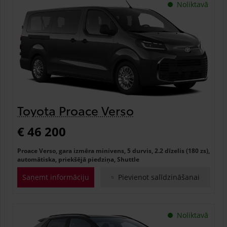
Noliktavā
Toyota Proace Verso
€ 46 200
Proace Verso, gara izmēra minivens, 5 durvis, 2.2 dīzelis (180 zs),
automātiska, priekšējā piedziņa, Shuttle
Saņemt informāciju
Pievienot salīdzināšanai
Noliktavā