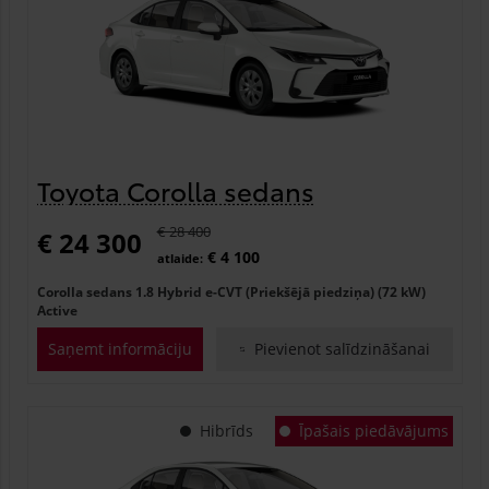
Toyota Corolla sedans
€ 28 400
€ 24 300
€ 4 100
atlaide:
Corolla sedans 1.8 Hybrid e-CVT (Priekšējā piedziņa) (72 kW)
Active
Saņemt informāciju
Pievienot salīdzināšanai
Hibrīds
Īpašais piedāvājums