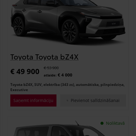
Toyota Toyota bZ4X
€ 53 900
€ 49 900
€ 4 000
atlaide:
Toyota bZ4X, SUV, elektrība (343 zs), automātiska, pilnpiedziņa,
Executive
Saņemt informāciju
Pievienot salīdzināšanai
Noliktavā