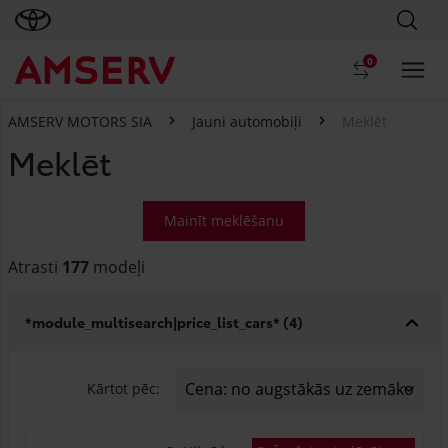
0
AMSERV MOTORS SIA
Jauni automobiļi
Meklēt
Meklēt
Mainīt meklēšanu
Atrasti
177
modeļi
*module_multisearch|price_list_cars* (
4
)
Kārtot pēc: