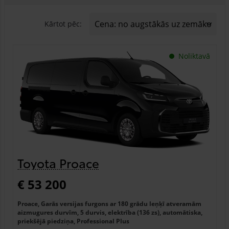
Kārtot pēc:
Noliktavā
Toyota Proace
€ 53 200
Proace, Garās versijas furgons ar 180 grādu leņķī atveramām
aizmugures durvīm, 5 durvis, elektrība (136 zs), automātiska,
priekšējā piedziņa, Professional Plus