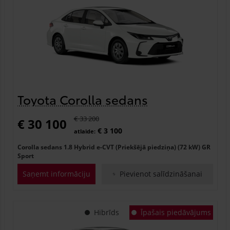
Toyota Corolla sedans
€ 33 200
€ 30 100
€ 3 100
atlaide:
Corolla sedans 1.8 Hybrid e-CVT (Priekšējā piedziņa) (72 kW) GR
Sport
Saņemt informāciju
Pievienot salīdzināšanai
Hibrīds
Īpašais piedāvājums