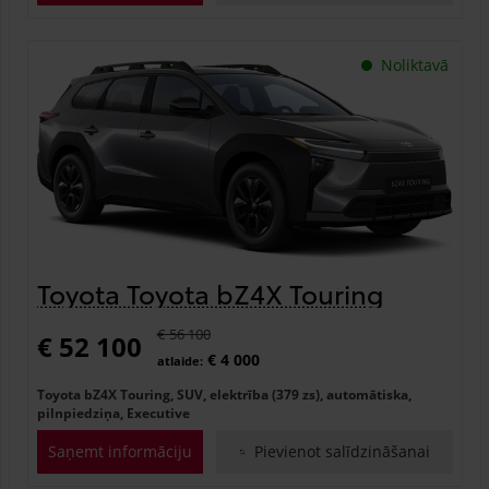
Noliktavā
Toyota Toyota bZ4X Touring
€ 56 100
€ 52 100
€ 4 000
atlaide:
Toyota bZ4X Touring, SUV, elektrība (379 zs), automātiska,
pilnpiedziņa, Executive
Saņemt informāciju
Pievienot salīdzināšanai