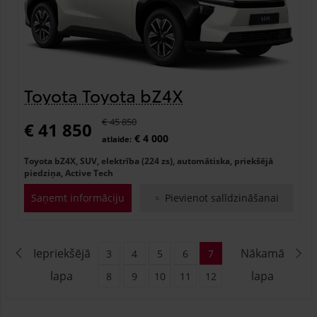
Toyota Toyota bZ4X
€ 45 850
€ 41 850
€ 4 000
atlaide:
Toyota bZ4X, SUV, elektrība (224 zs), automātiska, priekšējā
piedziņa, Active Tech
Saņemt informāciju
Pievienot salīdzināšanai
Iepriekšējā
Nākamā
3
4
5
6
7
lapa
lapa
8
9
10
11
12