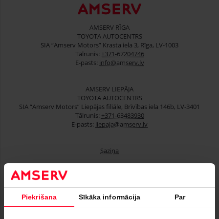
AMSERV RĪGA
TOYOTA AUTOCENTRS
SIA “Amserv Motors” Krasta iela 3, Rīga, LV-1003
Tālrunis:
+371-67204746
E-pasts:
info@amserv.lv
AMSERV LIEPĀJA
TOYOTA AUTOCENTRS
SIA “Amserv Motors” Liepājas filiāle, Brīvības iela 146b, LV-3401
Tālrunis:
+371-63483930
E-pasts:
liepaja@amserv.lv
Saziņa
Lietoti automobiļi
Piekrišana
Sīkāka informācija
Par
Finansēšana