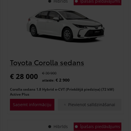
Hibrīds
Īpašais piedāvājums
Toyota Corolla sedans
€ 30 900
€ 28 000
€ 2 900
atlaide:
Corolla sedans 1.8 Hybrid e-CVT (Priekšējā piedziņa) (72 kW)
Active Plus
Saņemt informāciju
Pievienot salīdzināšanai
Hibrīds
Īpašais piedāvājums