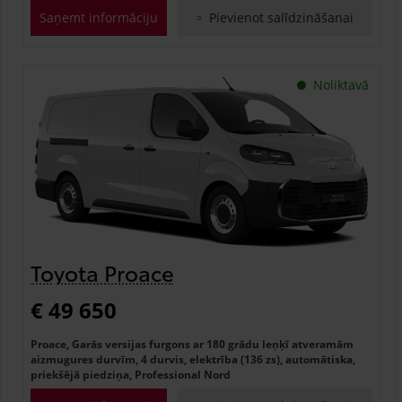
Saņemt informāciju
Pievienot salīdzināšanai
Noliktavā
Toyota Proace
€ 49 650
Proace, Garās versijas furgons ar 180 grādu leņķī atveramām
aizmugures durvīm, 4 durvis, elektrība (136 zs), automātiska,
priekšējā piedziņa, Professional Nord