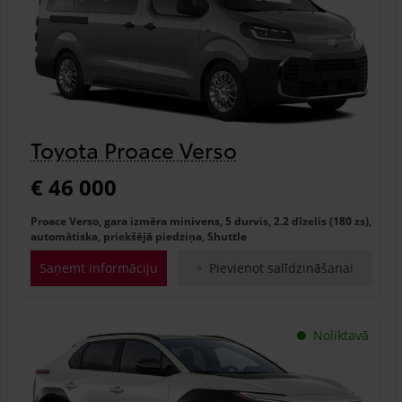
Toyota Proace Verso
€ 46 000
Proace Verso, gara izmēra minivens, 5 durvis, 2.2 dīzelis (180 zs),
automātiska, priekšējā piedziņa, Shuttle
Saņemt informāciju
Pievienot salīdzināšanai
Noliktavā