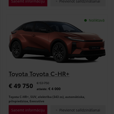
Saņemt informāciju
Pievienot salīdzināšanai
Noliktavā
Toyota Toyota C-HR+
€ 53 750
€ 49 750
€ 4 000
atlaide:
Toyota C-HR+, SUV, elektrība (343 zs), automātiska,
pilnpiedziņa, Executive
Saņemt informāciju
Pievienot salīdzināšanai