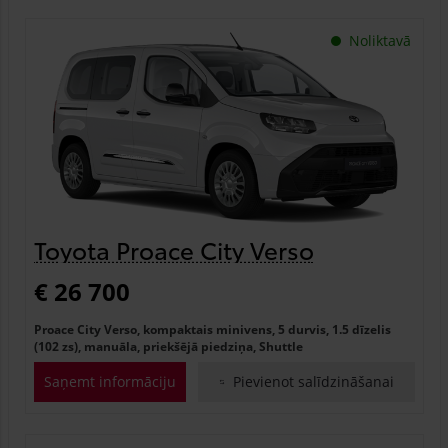
Noliktavā
Toyota Proace City Verso
€ 26 700
Proace City Verso, kompaktais minivens, 5 durvis, 1.5 dīzelis
(102 zs), manuāla, priekšējā piedziņa, Shuttle
Saņemt informāciju
Pievienot salīdzināšanai