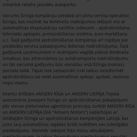
izmantot relatīvi jaunāku autoparku.
Vairums līzinga kompāniju piedāvā arī pilna servisa operatīvo
līzingu, kas nozīmē, ka ikmēneša maksājumos iekļauti visi ar
automašīnas ekspluatāciju saistītie izdevumi – apdrošināšana,
tehniskās apkopes, pretaizdzīšanas sistēma, auto marķēšana
u.c. Šajā gadījumā apdrošināšanas kompānija arī rūpējas par
piedāvāto servisa pakalpojumu ikdienas nodrošinājumu. Šajā
gadījumā uzņēmumiem ir ievērojami vieglāk plānot ikmēneša
izmaksas, kas attiecināmas uz autotransporta nodrošinājumu
un tās vairumā gadījumu būs vienādas visā līzinga (nomas)
perioda laikā. Tāpat tiek samazināti riski laikus nenoformēt
apdrošināšanu vai veikt automašīnas apkopi, apskati, sezonas
riepu maiņu.
Klientu ērtībām AMSERV RĪGA un AMSERV LIEPĀJA Toyota
autocentros pieejami līzinga un apdrošināšanas pakalpojumi
pēc vienas pieturvietas aģentūras principa, turklāt AMSERV RĪGA
un AMSERV LIEPĀJA (SIA "Amserv Motors") sadarbojas ar
lielākajām līzinga un apdrošināšanas kompānijām Latvijā, kas
jums ļauj automašīnas iegādes brīdī izvēlēties sev izdevīgāko
piedāvājumu. Vienmēr sekojiet līdzi mūsu aktuālajiem
piedāvājumiem, jo labus finansējuma piedāvājumus regulāri