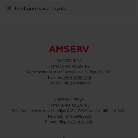
Konfigurē savu Toyota
AMSERV RĪGA
TOYOTA AUTOCENTRS
SIA “Amserv Motors” Krasta iela 3, Rīga, LV-1003
Tālrunis:
+371-67204746
E-pasts:
info@amserv.lv
AMSERV LIEPĀJA
TOYOTA AUTOCENTRS
SIA “Amserv Motors” Liepājas filiāle, Brīvības iela 146b, LV-3401
Tālrunis:
+371-63483930
E-pasts:
liepaja@amserv.lv