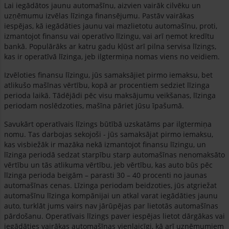
Lai iegādātos jaunu automašīnu, aizvien vairāk cilvēku un
uzņēmumu izvēlas līzinga finansējumu. Pastāv vairākas
iespējas, kā iegādāties jaunu vai mazlietotu automašīnu, proti,
izmantojot finansu vai operatīvo līzingu, vai arī ņemot kredītu
bankā. Populārāks ar katru gadu kļūst arī pilna servisa līzings,
kas ir operatīvā līzinga, jeb ilgtermiņa nomas viens no veidiem.
Izvēloties finansu līzingu, jūs samaksājiet pirmo iemaksu, bet
atlikušo mašīnas vērtību, kopā ar procentiem sedziet līzinga
perioda laikā. Tādējādi pēc visu maksājumu veikšanas, līzinga
periodam noslēdzoties, mašīna pāriet jūsu īpašumā.
Savukārt operatīvais līzings būtībā uzskatāms par ilgtermiņa
nomu. Tas darbojas sekojoši - jūs samaksājat pirmo iemaksu,
kas visbiežāk ir mazāka nekā izmantojot finansu līzingu, un
līzinga periodā sedzat starpību starp automašīnas nenomaksāto
vērtību un tās atlikuma vērtību, jeb vērtību, kas auto būs pēc
līzinga perioda beigām – parasti 30 – 40 procenti no jaunas
automašīnas cenas. Līzinga periodam beidzoties, jūs atgriežat
automašīnu līzinga kompānijai un atkal varat iegādāties jaunu
auto, turklāt jums vairs nav jārūpējas par lietotās automašīnas
pārdošanu. Operatīvais līzings paver iespējas lietot dārgākas vai
iegādāties vairākas automašīnas vienlaicīgi, kā arī uzņēmumiem