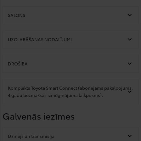
SALONS
UZGLABĀŠANAS NODALĪJUMI
DROŠĪBA
Komplekts Toyota Smart Connect (abonējams pakalpojums,
4 gadu bezmaksas izmēģinājuma laikposms):
Galvenās iezīmes
Dzinējs un transmisija