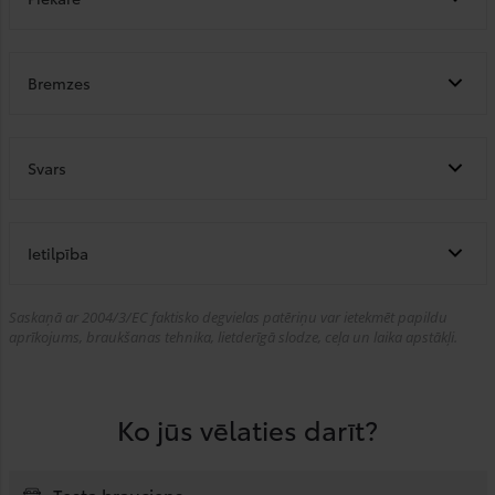
Bremzes
Svars
Ietilpība
Saskaņā ar 2004/3/EC faktisko degvielas patēriņu var ietekmēt papildu
aprīkojums, braukšanas tehnika, lietderīgā slodze, ceļa un laika apstākļi.
Ko jūs vēlaties darīt?
Testa brauciens