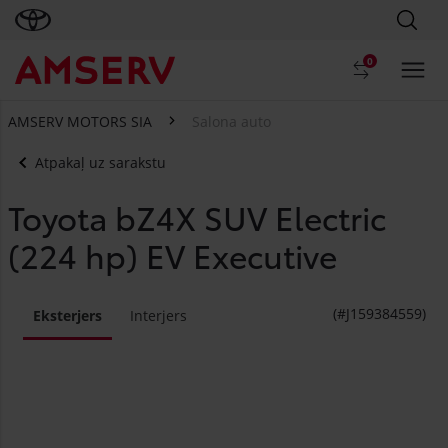
0
AMSERV MOTORS SIA
Salona auto
Atpakaļ uz sarakstu
Toyota bZ4X SUV Electric
(224 hp) EV Executive
(#J159384559)
Eksterjers
Interjers