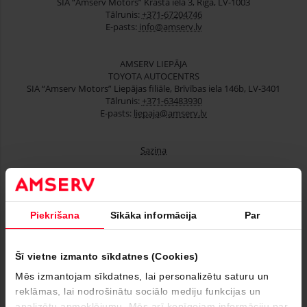
SIA “Amserv Motors” Krasta iela 3, Rīga, LV-1003
Tālrunis:
+371-67204746
E-pasts:
info@amserv.lv
AMSERV LIEPĀJA
TOYOTA AUTOCENTRS
SIA “Amserv Motors” Liepājas filiāle, Brīvības iela 146b, LV-3401
Tālrunis:
+371-63483930
E-pasts:
liepaja@amserv.lv
Saziņa
Lietoti automobiļi
Piekrišana
Sīkāka informācija
Par
Finansēšana
Serviss
Šī vietne izmanto sīkdatnes (Cookies)
Mēs izmantojam sīkdatnes, lai personalizētu saturu un
Uzņēmumiem
reklāmas, lai nodrošinātu sociālo mediju funkcijas un
analizētu apmeklējumu. Mēs arī kopīgojam informāciju par