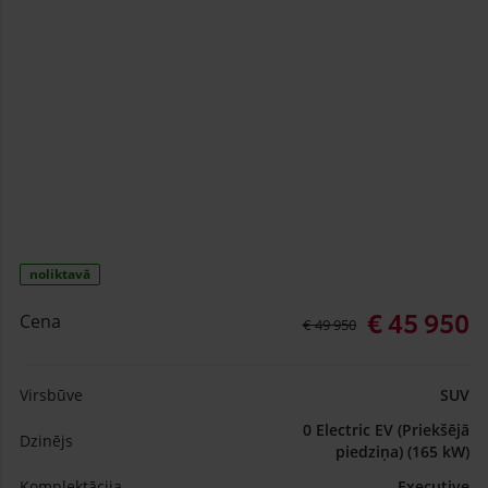
noliktavā
€ 45 950
Cena
€ 49 950
Virsbūve
SUV
0 Electric EV (Priekšējā
Dzinējs
piedziņa) (165 kW)
Komplektācija
Executive