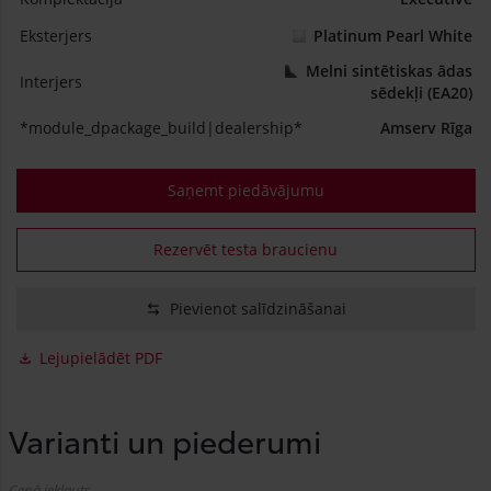
Eksterjers
Platinum Pearl White
Melni sintētiskas ādas
Interjers
sēdekļi (EA20)
*module_dpackage_build|dealership*
Amserv Rīga
Saņemt piedāvājumu
Rezervēt testa braucienu
Pievienot salīdzināšanai
Lejupielādēt PDF
Varianti un piederumi
Cenā iekļauts