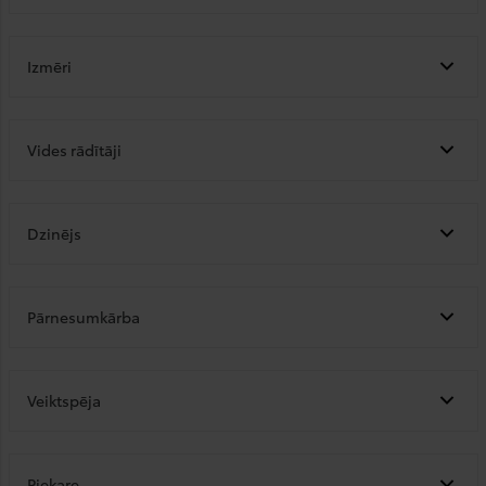
Izmēri
Vides rādītāji
Dzinējs
Pārnesumkārba
Veiktspēja
Piekare