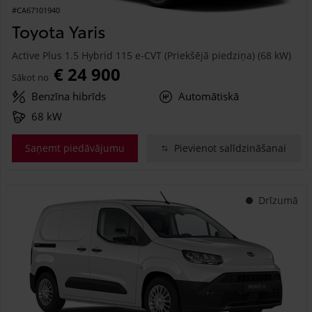
#CA67101940
Toyota Yaris
Active Plus 1.5 Hybrid 115 e-CVT (Priekšējā piedziņa) (68 kW)
€ 24 900
Sākot no
Benzīna hibrīds
Automātiskā
68 kW
Saņemt piedāvājumu
Pievienot salīdzināšanai
Drīzumā