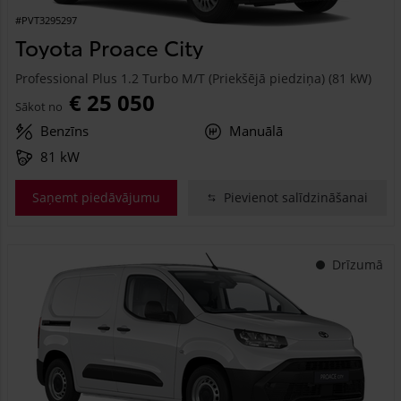
#PVT3295297
Toyota Proace City
Professional Plus 1.2 Turbo M/T (Priekšējā piedziņa) (81 kW)
€ 25 050
Sākot no
Benzīns
Manuālā
81 kW
Saņemt piedāvājumu
Pievienot salīdzināšanai
Drīzumā