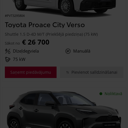
#PVT3295804
Toyota Proace City Verso
Shuttle 1.5 D-4D M/T (Priekšējā piedziņa) (75 kW)
€ 26 700
Sākot no
Dīzeļdegviela
Manuālā
75 kW
Saņemt piedāvājumu
Pievienot salīdzināšanai
Noliktavā