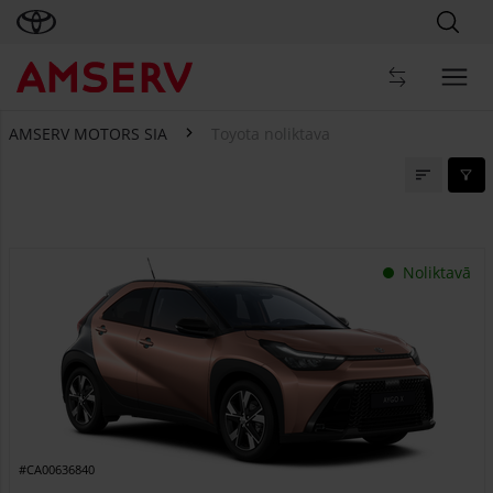
AMSERV MOTORS SIA
Toyota noliktava
Toyota noliktava
Noliktavā
#CA00636840