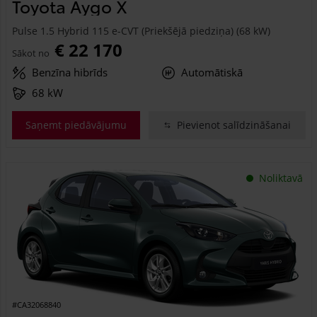
Toyota Aygo X
Pulse 1.5 Hybrid 115 e-CVT (Priekšējā piedziņa) (68 kW)
€ 22 170
Sākot no
Benzīna hibrīds
Automātiskā
68 kW
Saņemt piedāvājumu
Pievienot salīdzināšanai
Noliktavā
#CA32068840