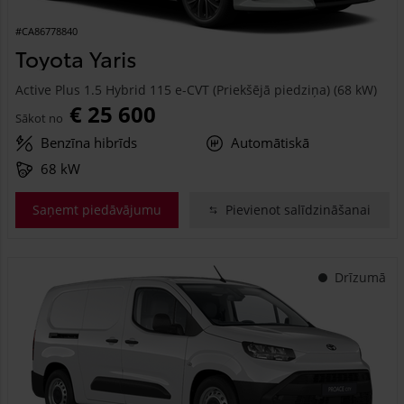
#CA86778840
Toyota Yaris
Active Plus 1.5 Hybrid 115 e-CVT (Priekšējā piedziņa) (68 kW)
€ 25 600
Sākot no
Benzīna hibrīds
Automātiskā
68 kW
Saņemt piedāvājumu
Pievienot salīdzināšanai
Drīzumā