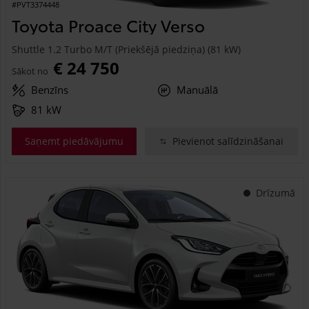
#PVT3374448
Toyota Proace City Verso
Shuttle 1.2 Turbo M/T (Priekšējā piedziņa) (81 kW)
€ 24 750
Sākot no
Benzīns
Manuālā
81 kW
Saņemt piedāvājumu
Pievienot salīdzināšanai
Drīzumā