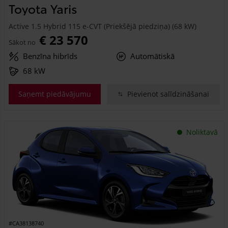
Toyota Yaris
Active 1.5 Hybrid 115 e-CVT (Priekšējā piedziņa) (68 kW)
€ 23 570
Sākot no
Benzīna hibrīds
Automātiskā
68 kW
Saņemt piedāvājumu
Pievienot salīdzināšanai
Noliktavā
#CA38138740