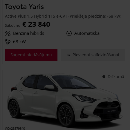
Toyota Yaris
Active Plus 1.5 Hybrid 115 e-CVT (Priekšējā piedziņa) (68 kW)
€ 23 840
Sākot no
Benzīna hibrīds
Automātiskā
68 kW
Saņemt piedāvājumu
Pievienot salīdzināšanai
Drīzumā
#CA23379840