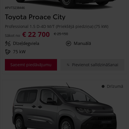
#PVT3238446
Toyota Proace City
Professional 1.5 D-4D M/T (Priekšējā piedziņa) (75 kW)
€ 22 700
€ 25 150
Sākot no
Dīzeļdegviela
Manuālā
75 kW
Saņemt piedāvājumu
Pievienot salīdzināšanai
Drīzumā