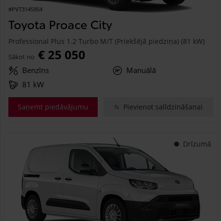
#PVT3145954
Toyota Proace City
Professional Plus 1.2 Turbo M/T (Priekšējā piedziņa) (81 kW)
€ 25 050
Sākot no
Benzīns
Manuālā
81 kW
Saņemt piedāvājumu
Pievienot salīdzināšanai
Drīzumā