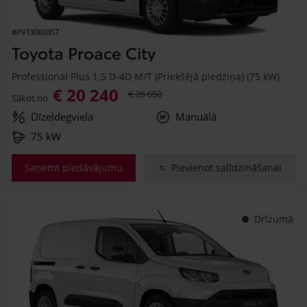
#PVT3060357
Toyota Proace City
Professional Plus 1.5 D-4D M/T (Priekšējā piedziņa) (75 kW)
€ 20 240
€ 26 650
Sākot no
Dīzeļdegviela
Manuālā
75 kW
Saņemt piedāvājumu
Pievienot salīdzināšanai
Drīzumā