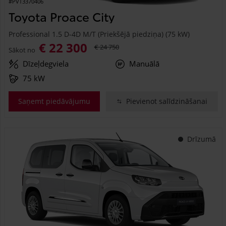
#PVT3370406
Toyota Proace City
Professional 1.5 D-4D M/T (Priekšējā piedziņa) (75 kW)
€ 22 300
€ 24 750
Sākot no
Dīzeļdegviela
Manuālā
75 kW
Saņemt piedāvājumu
Pievienot salīdzināšanai
Drīzumā