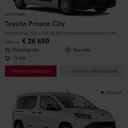
#PVT3295388
Toyota Proace City
Professional Plus 1.5 D-4D M/T (Priekšējā piedziņa) (75 kW)
€ 26 650
Sākot no
Dīzeļdegviela
Manuālā
75 kW
Saņemt piedāvājumu
Pievienot salīdzināšanai
Drīzumā