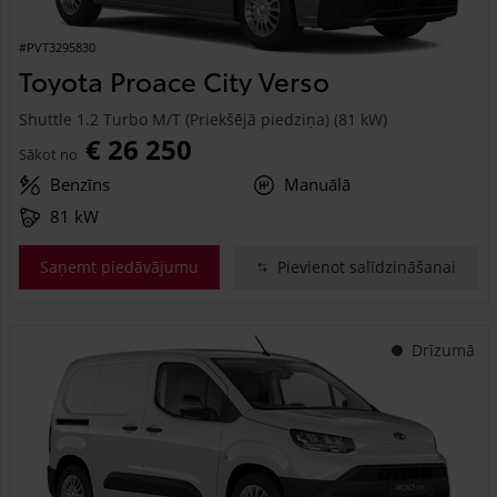
#PVT3295830
Toyota Proace City Verso
Shuttle 1.2 Turbo M/T (Priekšējā piedziņa) (81 kW)
€ 26 250
Sākot no
Benzīns
Manuālā
81 kW
Saņemt piedāvājumu
Pievienot salīdzināšanai
Drīzumā