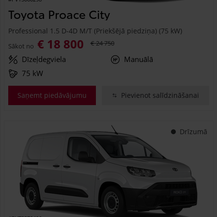
Toyota Proace City
Professional 1.5 D-4D M/T (Priekšējā piedziņa) (75 kW)
€ 18 800
€ 24 750
Sākot no
Dīzeļdegviela
Manuālā
75 kW
Saņemt piedāvājumu
Pievienot salīdzināšanai
Drīzumā