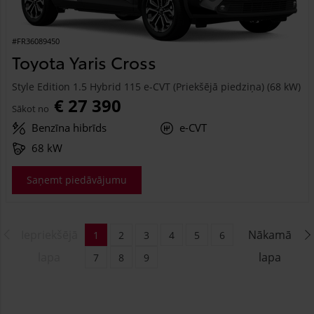
#FR36089450
Toyota Yaris Cross
Style Edition 1.5 Hybrid 115 e-CVT (Priekšējā piedziņa) (68 kW)
€ 27 390
Sākot no
Benzīna hibrīds
e-CVT
68 kW
Saņemt piedāvājumu
Iepriekšējā
Nākamā
1
2
3
4
5
6
lapa
lapa
7
8
9