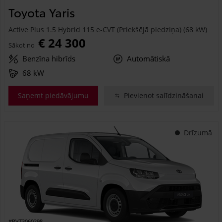
Toyota Yaris
Active Plus 1.5 Hybrid 115 e-CVT (Priekšējā piedziņa) (68 kW)
€ 24 300
Sākot no
Benzīna hibrīds
Automātiskā
68 kW
Saņemt piedāvājumu
Pievienot salīdzināšanai
Drīzumā
#PVT3060298