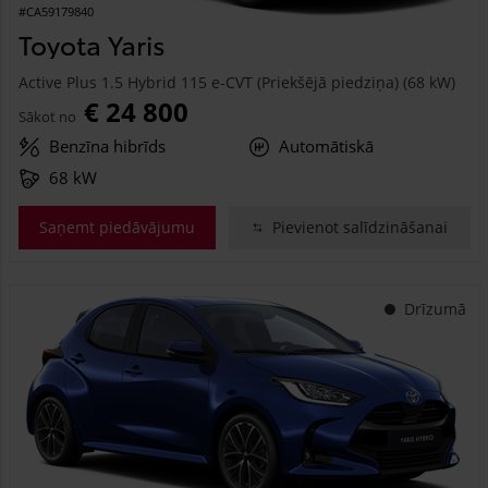
#CA59179840
Toyota Yaris
Active Plus 1.5 Hybrid 115 e-CVT (Priekšējā piedziņa) (68 kW)
€ 24 800
Sākot no
Benzīna hibrīds
Automātiskā
68 kW
Saņemt piedāvājumu
Pievienot salīdzināšanai
Drīzumā