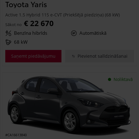
Toyota Yaris
Active 1.5 Hybrid 115 e-CVT (Priekšējā piedziņa) (68 kW)
€ 22 670
Sākot no
Benzīna hibrīds
Automātiskā
68 kW
Saņemt piedāvājumu
Pievienot salīdzināšanai
Noliktavā
#CA16613840