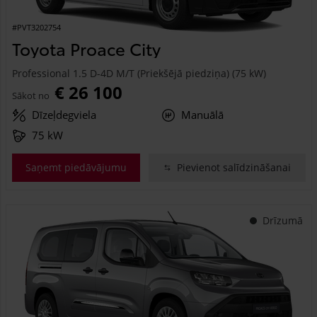
#PVT3202754
Toyota Proace City
Professional 1.5 D-4D M/T (Priekšējā piedziņa) (75 kW)
€ 26 100
Sākot no
Dīzeļdegviela
Manuālā
75 kW
Saņemt piedāvājumu
Pievienot salīdzināšanai
Drīzumā