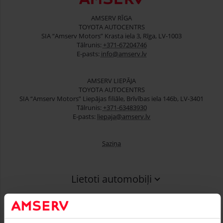
AMSERV RĪGA
TOYOTA AUTOCENTRS
SIA “Amserv Motors” Krasta iela 3, Rīga, LV-1003
Tālrunis:
+371-67204746
E-pasts:
info@amserv.lv
AMSERV LIEPĀJA
TOYOTA AUTOCENTRS
SIA “Amserv Motors” Liepājas filiāle, Brīvības iela 146b, LV-3401
Tālrunis:
+371-63483930
E-pasts:
liepaja@amserv.lv
Saziņa
Lietoti automobiļi
Finansēšana
Serviss