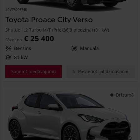
#PVT3295748
Toyota Proace City Verso
Shuttle 1.2 Turbo M/T (Priekšējā piedziņa) (81 kW)
€ 25 400
Sākot no
Benzīns
Manuālā
81 kW
Saņemt piedāvājumu
Pievienot salīdzināšanai
Drīzumā