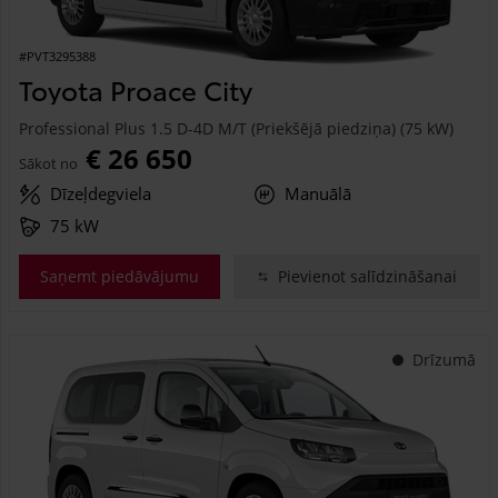
#PVT3295388
Toyota Proace City
Professional Plus 1.5 D-4D M/T (Priekšējā piedziņa) (75 kW)
€ 26 650
Sākot no
Dīzeļdegviela
Manuālā
75 kW
Saņemt piedāvājumu
Pievienot salīdzināšanai
Drīzumā