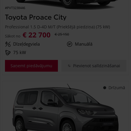
#PVT3238446
Toyota Proace City
Professional 1.5 D-4D M/T (Priekšējā piedziņa) (75 kW)
€ 22 700
€ 25 150
Sākot no
Dīzeļdegviela
Manuālā
75 kW
Saņemt piedāvājumu
Pievienot salīdzināšanai
Drīzumā