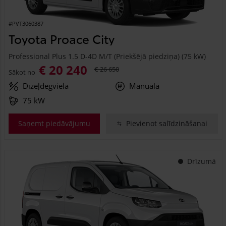
#PVT3060387
Toyota Proace City
Professional Plus 1.5 D-4D M/T (Priekšējā piedziņa) (75 kW)
€ 20 240
€ 26 650
Sākot no
Dīzeļdegviela
Manuālā
75 kW
Saņemt piedāvājumu
Pievienot salīdzināšanai
Drīzumā