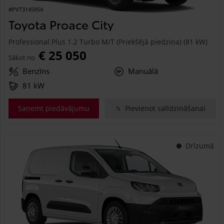
#PVT3145954
Toyota Proace City
Professional Plus 1.2 Turbo M/T (Priekšējā piedziņa) (81 kW)
€ 25 050
Sākot no
Benzīns
Manuālā
81 kW
Saņemt piedāvājumu
Pievienot salīdzināšanai
Drīzumā