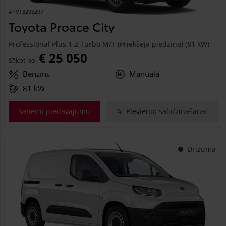
#PVT3295297
Toyota Proace City
Professional Plus 1.2 Turbo M/T (Priekšējā piedziņa) (81 kW)
€ 25 050
Sākot no
Benzīns
Manuālā
81 kW
Saņemt piedāvājumu
Pievienot salīdzināšanai
Drīzumā