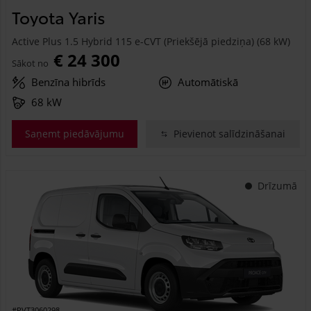
Toyota Yaris
Active Plus 1.5 Hybrid 115 e-CVT (Priekšējā piedziņa) (68 kW)
€ 24 300
Sākot no
Benzīna hibrīds
Automātiskā
68 kW
Saņemt piedāvājumu
Pievienot salīdzināšanai
Drīzumā
#PVT3060298