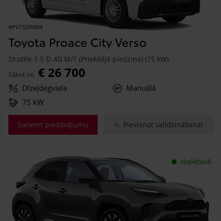
#PVT3295804
Toyota Proace City Verso
Shuttle 1.5 D-4D M/T (Priekšējā piedziņa) (75 kW)
€ 26 700
Sākot no
Dīzeļdegviela
Manuālā
75 kW
Saņemt piedāvājumu
Pievienot salīdzināšanai
Noliktavā