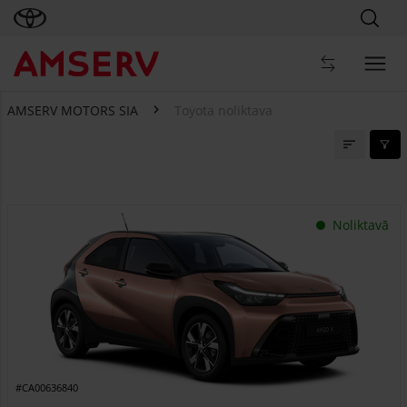
AMSERV MOTORS SIA
Toyota noliktava
Toyota noliktava
Noliktavā
#CA00636840