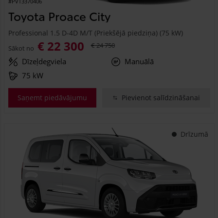
#PVT3370406
Toyota Proace City
Professional 1.5 D-4D M/T (Priekšējā piedziņa) (75 kW)
€ 22 300
€ 24 750
Sākot no
Dīzeļdegviela
Manuālā
75 kW
Saņemt piedāvājumu
Pievienot salīdzināšanai
Drīzumā