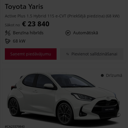
Toyota Yaris
Active Plus 1.5 Hybrid 115 e-CVT (Priekšējā piedziņa) (68 kW)
€ 23 840
Sākot no
Benzīna hibrīds
Automātiskā
68 kW
Saņemt piedāvājumu
Pievienot salīdzināšanai
Drīzumā
#CA23379840