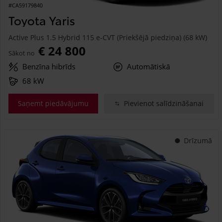
#CA59179840
Toyota Yaris
Active Plus 1.5 Hybrid 115 e-CVT (Priekšējā piedziņa) (68 kW)
€ 24 800
Sākot no
Benzīna hibrīds
Automātiskā
68 kW
Saņemt piedāvājumu
Pievienot salīdzināšanai
Drīzumā