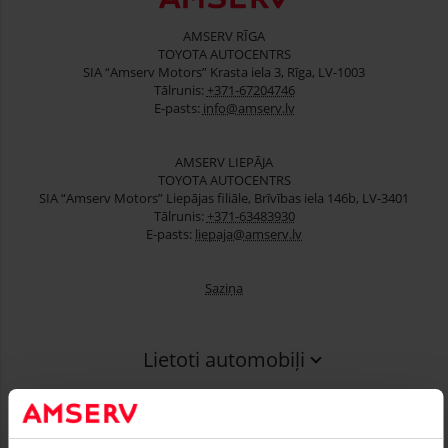
AMSERV RĪGA
TOYOTA AUTOCENTRS
SIA “Amserv Motors” Krasta iela 3, Rīga, LV-1003
Tālrunis:
+371-67204746
E-pasts:
info@amserv.lv
AMSERV LIEPĀJA
TOYOTA AUTOCENTRS
SIA “Amserv Motors” Liepājas filiāle, Brīvības iela 146b, LV-3401
Tālrunis:
+371-63483930
E-pasts:
liepaja@amserv.lv
Saziņa
Lietoti automobiļi
Finansēšana
Serviss