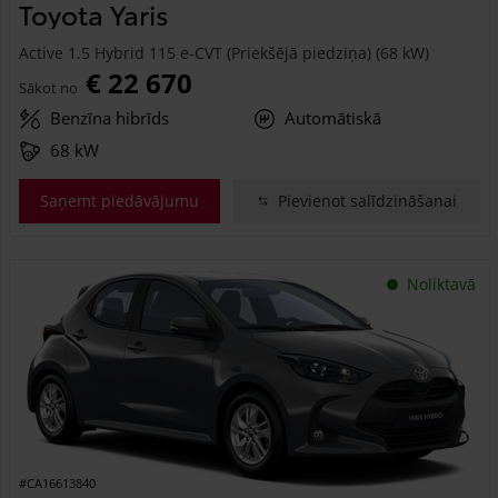
Toyota Yaris
Active 1.5 Hybrid 115 e-CVT (Priekšējā piedziņa) (68 kW)
€ 22 670
Sākot no
Benzīna hibrīds
Automātiskā
68 kW
Saņemt piedāvājumu
Pievienot salīdzināšanai
Noliktavā
#CA16613840