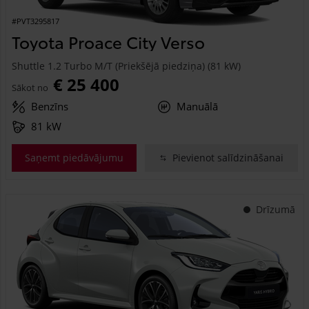
#PVT3295817
Toyota Proace City Verso
Shuttle 1.2 Turbo M/T (Priekšējā piedziņa) (81 kW)
€ 25 400
Sākot no
Benzīns
Manuālā
81 kW
Saņemt piedāvājumu
Pievienot salīdzināšanai
Drīzumā