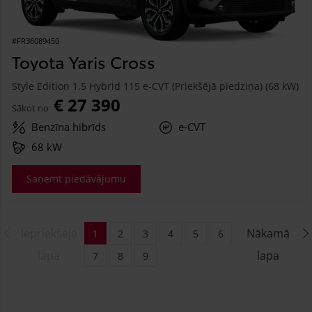
#FR36089450
Toyota Yaris Cross
Style Edition 1.5 Hybrid 115 e-CVT (Priekšējā piedziņa) (68 kW)
€ 27 390
Sākot no
Benzīna hibrīds
e-CVT
68 kW
Saņemt piedāvājumu
Iepriekšējā
Nākamā
1
2
3
4
5
6
lapa
lapa
7
8
9