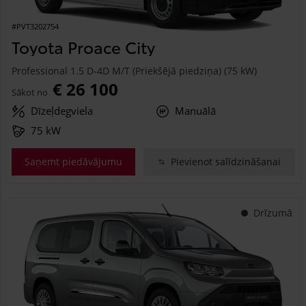
#PVT3202754
Toyota Proace City
Professional 1.5 D-4D M/T (Priekšējā piedziņa) (75 kW)
€ 26 100
Sākot no
Dīzeļdegviela
Manuālā
75 kW
Saņemt piedāvājumu
Pievienot salīdzināšanai
Drīzumā