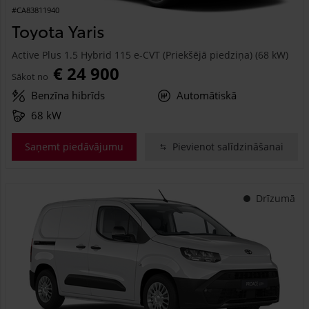
#CA83811940
Toyota Yaris
Active Plus 1.5 Hybrid 115 e-CVT (Priekšējā piedziņa) (68 kW)
€ 24 900
Sākot no
Benzīna hibrīds
Automātiskā
68 kW
Saņemt piedāvājumu
Pievienot salīdzināšanai
Drīzumā