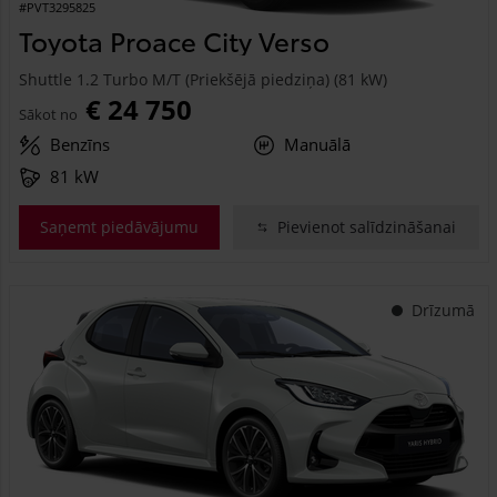
#PVT3295825
Toyota Proace City Verso
Shuttle 1.2 Turbo M/T (Priekšējā piedziņa) (81 kW)
€ 24 750
Sākot no
Benzīns
Manuālā
81 kW
Saņemt piedāvājumu
Pievienot salīdzināšanai
Drīzumā