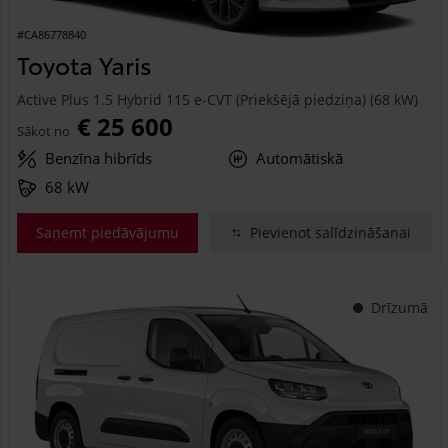
#CA86778840
Toyota Yaris
Active Plus 1.5 Hybrid 115 e-CVT (Priekšējā piedziņa) (68 kW)
€ 25 600
Sākot no
Benzīna hibrīds
Automātiskā
68 kW
Saņemt piedāvājumu
Pievienot salīdzināšanai
Drīzumā