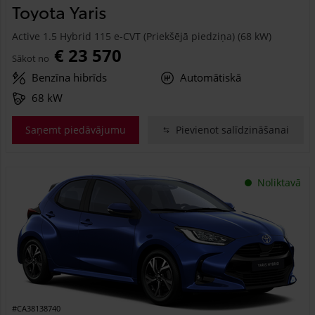
Toyota Yaris
Active 1.5 Hybrid 115 e-CVT (Priekšējā piedziņa) (68 kW)
€ 23 570
Sākot no
Benzīna hibrīds
Automātiskā
68 kW
Saņemt piedāvājumu
Pievienot salīdzināšanai
Noliktavā
#CA38138740