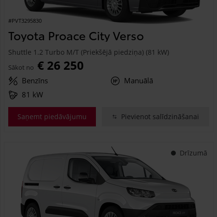
#PVT3295830
Toyota Proace City Verso
Shuttle 1.2 Turbo M/T (Priekšējā piedziņa) (81 kW)
€ 26 250
Sākot no
Benzīns
Manuālā
81 kW
Saņemt piedāvājumu
Pievienot salīdzināšanai
Drīzumā