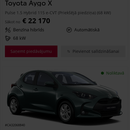
Toyota Aygo X
Pulse 1.5 Hybrid 115 e-CVT (Priekšējā piedziņa) (68 kW)
€ 22 170
Sākot no
Benzīna hibrīds
Automātiskā
68 kW
Saņemt piedāvājumu
Pievienot salīdzināšanai
Noliktavā
#CA32068840