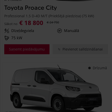
Toyota Proace City
Professional 1.5 D-4D M/T (Priekšējā piedziņa) (75 kW)
€ 18 800
€ 24 750
Sākot no
Dīzeļdegviela
Manuālā
75 kW
Saņemt piedāvājumu
Pievienot salīdzināšanai
Drīzumā