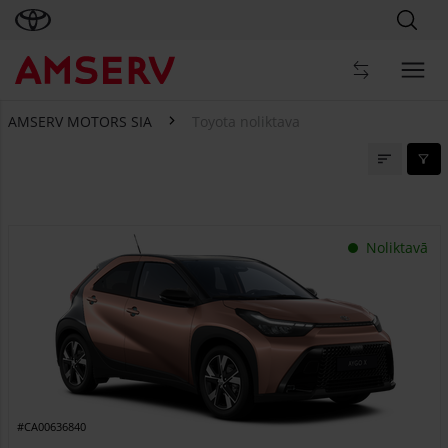
AMSERV MOTORS SIA
Toyota noliktava
Toyota noliktava
Noliktavā
#CA00636840