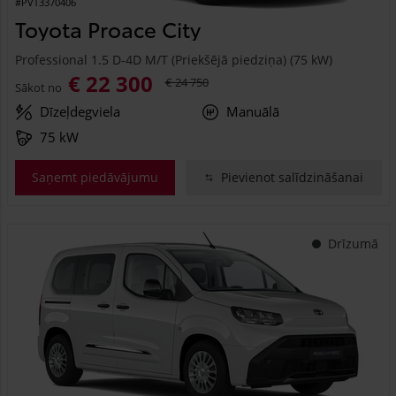
#PVT3370406
Toyota Proace City
Professional 1.5 D-4D M/T (Priekšējā piedziņa) (75 kW)
€ 22 300
€ 24 750
Sākot no
Dīzeļdegviela
Manuālā
75 kW
Saņemt piedāvājumu
Pievienot salīdzināšanai
Drīzumā