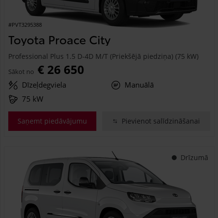
#PVT3295388
Toyota Proace City
Professional Plus 1.5 D-4D M/T (Priekšējā piedziņa) (75 kW)
€ 26 650
Sākot no
Dīzeļdegviela
Manuālā
75 kW
Saņemt piedāvājumu
Pievienot salīdzināšanai
Drīzumā