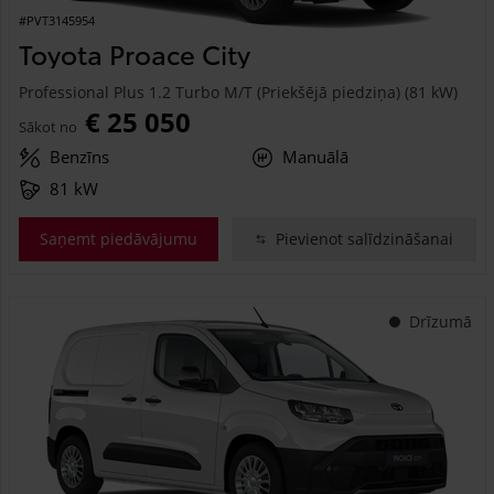
#PVT3145954
Toyota Proace City
Professional Plus 1.2 Turbo M/T (Priekšējā piedziņa) (81 kW)
€ 25 050
Sākot no
Benzīns
Manuālā
81 kW
Saņemt piedāvājumu
Pievienot salīdzināšanai
Drīzumā