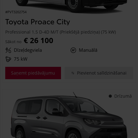
#PVT3202754
Toyota Proace City
Professional 1.5 D-4D M/T (Priekšējā piedziņa) (75 kW)
€ 26 100
Sākot no
Dīzeļdegviela
Manuālā
75 kW
Saņemt piedāvājumu
Pievienot salīdzināšanai
Drīzumā