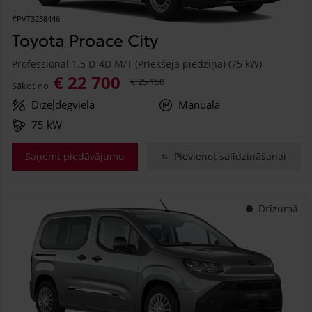
#PVT3238446
Toyota Proace City
Professional 1.5 D-4D M/T (Priekšējā piedziņa) (75 kW)
€ 22 700
€ 25 150
Sākot no
Dīzeļdegviela
Manuālā
75 kW
Saņemt piedāvājumu
Pievienot salīdzināšanai
Drīzumā