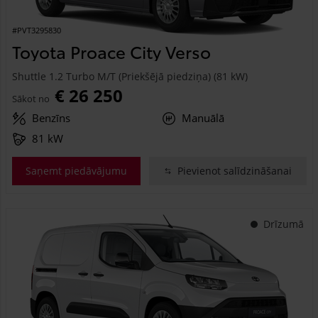
#PVT3295830
Toyota Proace City Verso
Shuttle 1.2 Turbo M/T (Priekšējā piedziņa) (81 kW)
€ 26 250
Sākot no
Benzīns
Manuālā
81 kW
Saņemt piedāvājumu
Pievienot salīdzināšanai
Drīzumā