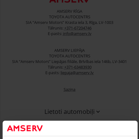
AMSERV RĪGA
TOYOTA AUTOCENTRS
SIA “Amserv Motors” Krasta iela 3, Rīga, LV-1003
Tālrunis:
+371-67204746
E-pasts:
info@amserv.lv
AMSERV LIEPĀJA
TOYOTA AUTOCENTRS
SIA “Amserv Motors” Liepājas filiāle, Brīvības iela 146b, LV-3401
Tālrunis:
+371-63483930
E-pasts:
liepaja@amserv.lv
Saziņa
Lietoti automobiļi
Finansēšana
Serviss