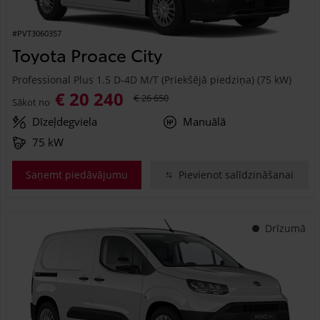
#PVT3060357
Toyota Proace City
Professional Plus 1.5 D-4D M/T (Priekšējā piedziņa) (75 kW)
€ 20 240
€ 26 650
Sākot no
Dīzeļdegviela
Manuālā
75 kW
Saņemt piedāvājumu
Pievienot salīdzināšanai
Drīzumā