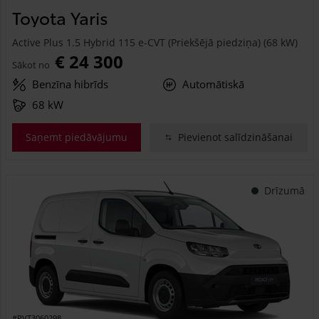
Toyota Yaris
Active Plus 1.5 Hybrid 115 e-CVT (Priekšējā piedziņa) (68 kW)
€ 24 300
Sākot no
Benzīna hibrīds
Automātiskā
68 kW
Saņemt piedāvājumu
Pievienot salīdzināšanai
Drīzumā
#PVT3060298