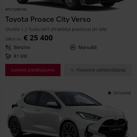
#PVT3295748
Toyota Proace City Verso
Shuttle 1.2 Turbo M/T (Priekšējā piedziņa) (81 kW)
€ 25 400
Sākot no
Benzīns
Manuālā
81 kW
Saņemt piedāvājumu
Pievienot salīdzināšanai
Drīzumā