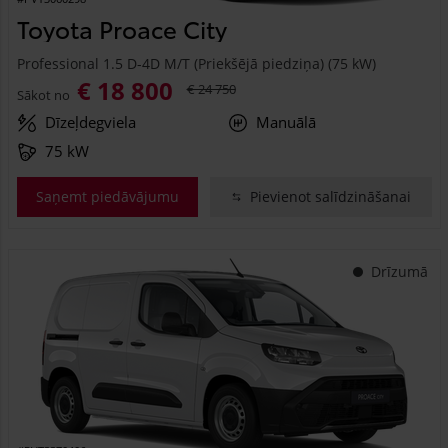
Toyota Proace City
Professional 1.5 D-4D M/T (Priekšējā piedziņa) (75 kW)
€ 18 800
€ 24 750
Sākot no
Dīzeļdegviela
Manuālā
75 kW
Saņemt piedāvājumu
Pievienot salīdzināšanai
Drīzumā