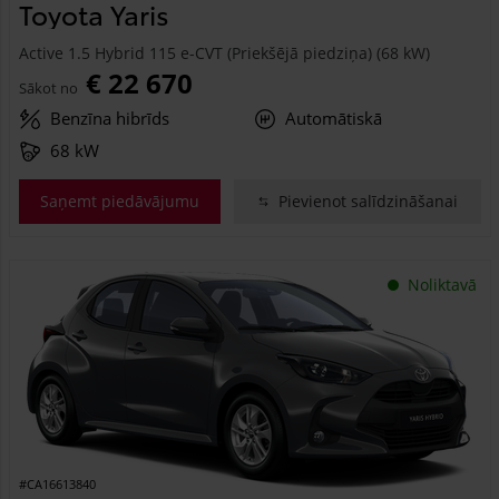
Toyota Yaris
Active 1.5 Hybrid 115 e-CVT (Priekšējā piedziņa) (68 kW)
€ 22 670
Sākot no
Benzīna hibrīds
Automātiskā
68 kW
Saņemt piedāvājumu
Pievienot salīdzināšanai
Noliktavā
#CA16613840