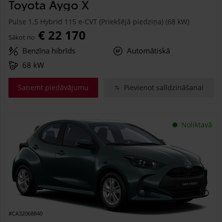
Toyota Aygo X
Pulse 1.5 Hybrid 115 e-CVT (Priekšējā piedziņa) (68 kW)
€ 22 170
Sākot no
Benzīna hibrīds
Automātiskā
68 kW
Saņemt piedāvājumu
Pievienot salīdzināšanai
Noliktavā
#CA32068840