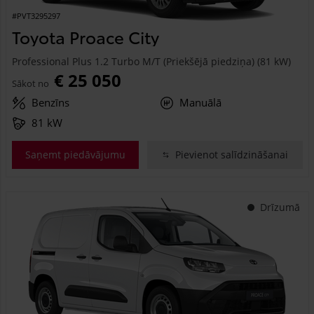
#PVT3295297
Toyota Proace City
Professional Plus 1.2 Turbo M/T (Priekšējā piedziņa) (81 kW)
€ 25 050
Sākot no
Benzīns
Manuālā
81 kW
Saņemt piedāvājumu
Pievienot salīdzināšanai
Drīzumā