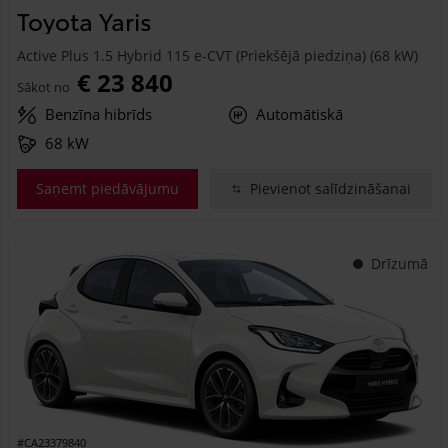
Toyota Yaris
Active Plus 1.5 Hybrid 115 e-CVT (Priekšējā piedziņa) (68 kW)
€ 23 840
Sākot no
Benzīna hibrīds
Automātiskā
68 kW
Saņemt piedāvājumu
Pievienot salīdzināšanai
Drīzumā
#CA23379840