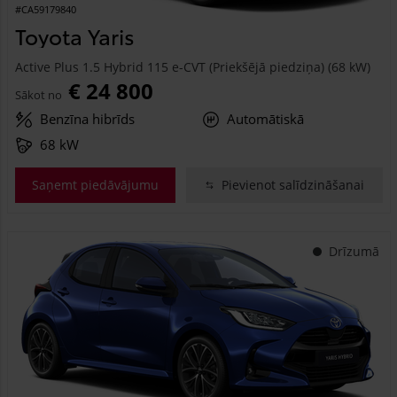
#CA59179840
Toyota Yaris
Active Plus 1.5 Hybrid 115 e-CVT (Priekšējā piedziņa) (68 kW)
€ 24 800
Sākot no
Benzīna hibrīds
Automātiskā
68 kW
Saņemt piedāvājumu
Pievienot salīdzināšanai
Drīzumā