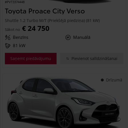
#PVT3374448
Toyota Proace City Verso
Shuttle 1.2 Turbo M/T (Priekšējā piedziņa) (81 kW)
€ 24 750
Sākot no
Benzīns
Manuālā
81 kW
Saņemt piedāvājumu
Pievienot salīdzināšanai
Drīzumā