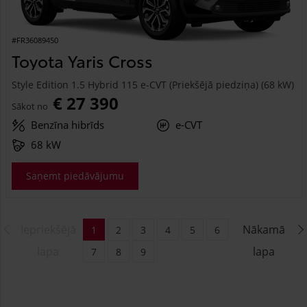
#FR36089450
Toyota Yaris Cross
Style Edition 1.5 Hybrid 115 e-CVT (Priekšējā piedziņa) (68 kW)
€ 27 390
Sākot no
Benzīna hibrīds
e-CVT
68 kW
Saņemt piedāvājumu
Iepriekšējā
Nākamā
1
2
3
4
5
6
lapa
lapa
7
8
9