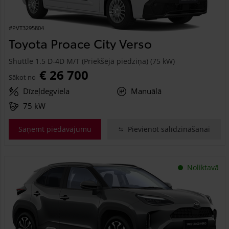
#PVT3295804
Toyota Proace City Verso
Shuttle 1.5 D-4D M/T (Priekšējā piedziņa) (75 kW)
€ 26 700
Sākot no
Dīzeļdegviela
Manuālā
75 kW
Saņemt piedāvājumu
Pievienot salīdzināšanai
Noliktavā