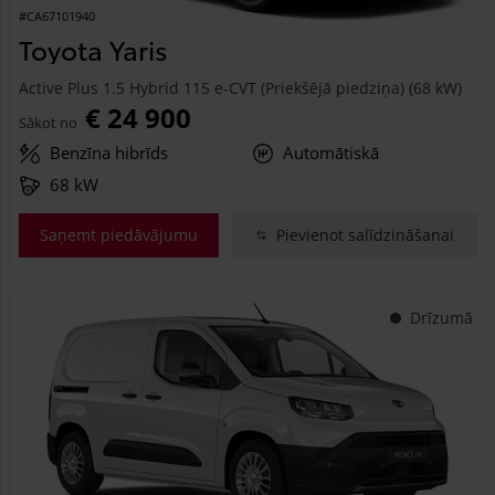
#CA67101940
Toyota Yaris
Active Plus 1.5 Hybrid 115 e-CVT (Priekšējā piedziņa) (68 kW)
€ 24 900
Sākot no
Benzīna hibrīds
Automātiskā
68 kW
Saņemt piedāvājumu
Pievienot salīdzināšanai
Drīzumā