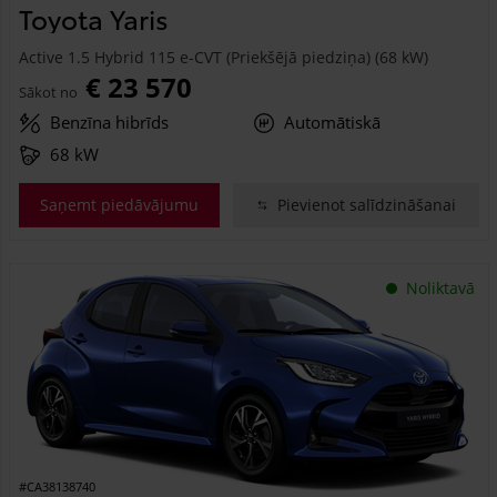
Toyota Yaris
Active 1.5 Hybrid 115 e-CVT (Priekšējā piedziņa) (68 kW)
€ 23 570
Sākot no
Benzīna hibrīds
Automātiskā
68 kW
Saņemt piedāvājumu
Pievienot salīdzināšanai
Noliktavā
#CA38138740