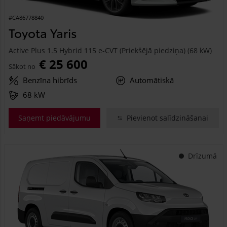
#CA86778840
Toyota Yaris
Active Plus 1.5 Hybrid 115 e-CVT (Priekšējā piedziņa) (68 kW)
€ 25 600
Sākot no
Benzīna hibrīds
Automātiskā
68 kW
Saņemt piedāvājumu
Pievienot salīdzināšanai
Drīzumā