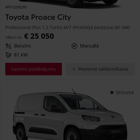
#PVT3295297
Toyota Proace City
Professional Plus 1.2 Turbo M/T (Priekšējā piedziņa) (81 kW)
€ 25 050
Sākot no
Benzīns
Manuālā
81 kW
Saņemt piedāvājumu
Pievienot salīdzināšanai
Drīzumā