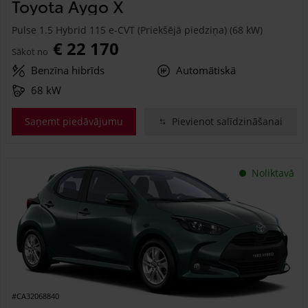
Toyota Aygo X
Pulse 1.5 Hybrid 115 e-CVT (Priekšējā piedziņa) (68 kW)
€ 22 170
Sākot no
Benzīna hibrīds
Automātiskā
68 kW
Saņemt piedāvājumu
Pievienot salīdzināšanai
Noliktavā
#CA32068840