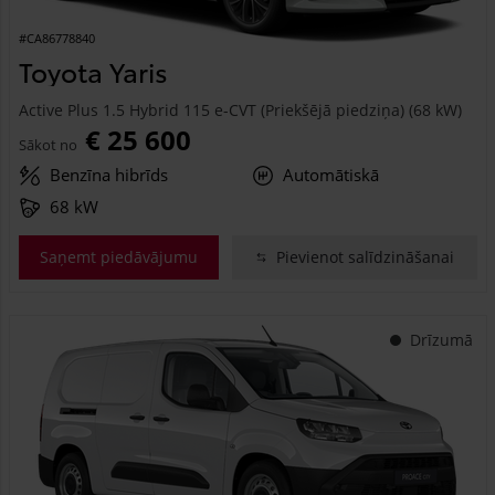
#CA86778840
Toyota Yaris
Active Plus 1.5 Hybrid 115 e-CVT (Priekšējā piedziņa) (68 kW)
€ 25 600
Sākot no
Benzīna hibrīds
Automātiskā
68 kW
Saņemt piedāvājumu
Pievienot salīdzināšanai
Drīzumā