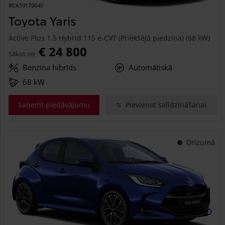
#CA59179840
Toyota Yaris
Active Plus 1.5 Hybrid 115 e-CVT (Priekšējā piedziņa) (68 kW)
€ 24 800
Sākot no
Benzīna hibrīds
Automātiskā
68 kW
Saņemt piedāvājumu
Pievienot salīdzināšanai
Drīzumā