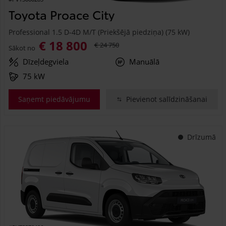
Toyota Proace City
Professional 1.5 D-4D M/T (Priekšējā piedziņa) (75 kW)
€ 18 800
€ 24 750
Sākot no
Dīzeļdegviela
Manuālā
75 kW
Saņemt piedāvājumu
Pievienot salīdzināšanai
Drīzumā