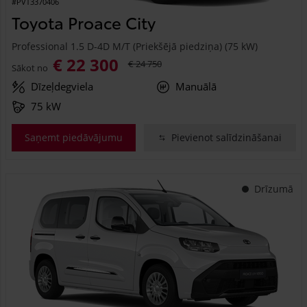
#PVT3370406
Toyota Proace City
Professional 1.5 D-4D M/T (Priekšējā piedziņa) (75 kW)
€ 22 300
€ 24 750
Sākot no
Dīzeļdegviela
Manuālā
75 kW
Saņemt piedāvājumu
Pievienot salīdzināšanai
Drīzumā