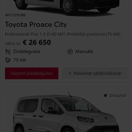
#PVT3295388
Toyota Proace City
Professional Plus 1.5 D-4D M/T (Priekšējā piedziņa) (75 kW)
€ 26 650
Sākot no
Dīzeļdegviela
Manuālā
75 kW
Saņemt piedāvājumu
Pievienot salīdzināšanai
Drīzumā