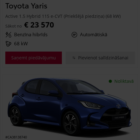
Toyota Yaris
Active 1.5 Hybrid 115 e-CVT (Priekšējā piedziņa) (68 kW)
€ 23 570
Sākot no
Benzīna hibrīds
Automātiskā
68 kW
Saņemt piedāvājumu
Pievienot salīdzināšanai
Noliktavā
#CA38138740