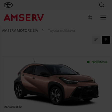
AMSERV MOTORS SIA
Toyota noliktava
Toyota noliktava
Noliktavā
#CA00636840