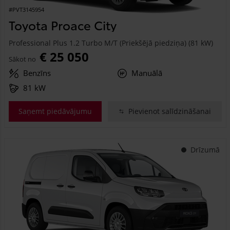
#PVT3145954
Toyota Proace City
Professional Plus 1.2 Turbo M/T (Priekšējā piedziņa) (81 kW)
€ 25 050
Sākot no
Benzīns
Manuālā
81 kW
Saņemt piedāvājumu
Pievienot salīdzināšanai
Drīzumā