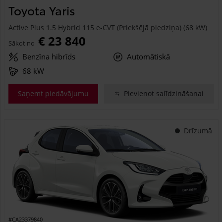
Toyota Yaris
Active Plus 1.5 Hybrid 115 e-CVT (Priekšējā piedziņa) (68 kW)
€ 23 840
Sākot no
Benzīna hibrīds
Automātiskā
68 kW
Saņemt piedāvājumu
Pievienot salīdzināšanai
Drīzumā
#CA23379840