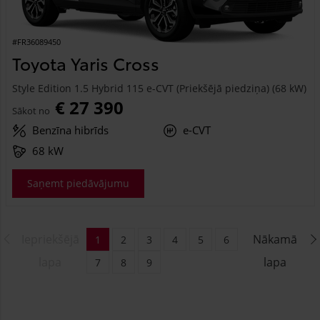
#FR36089450
Toyota Yaris Cross
Style Edition 1.5 Hybrid 115 e-CVT (Priekšējā piedziņa) (68 kW)
€ 27 390
Sākot no
Benzīna hibrīds
e-CVT
68 kW
Saņemt piedāvājumu
Iepriekšējā
Nākamā
1
2
3
4
5
6
lapa
lapa
7
8
9