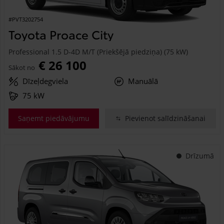
#PVT3202754
Toyota Proace City
Professional 1.5 D-4D M/T (Priekšējā piedziņa) (75 kW)
€ 26 100
Sākot no
Dīzeļdegviela
Manuālā
75 kW
Saņemt piedāvājumu
Pievienot salīdzināšanai
Drīzumā