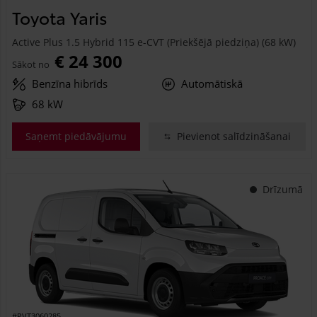
Toyota Yaris
Active Plus 1.5 Hybrid 115 e-CVT (Priekšējā piedziņa) (68 kW)
€ 24 300
Sākot no
Benzīna hibrīds
Automātiskā
68 kW
Saņemt piedāvājumu
Pievienot salīdzināšanai
Drīzumā
#PVT3060285