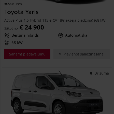
#CA83811940
Toyota Yaris
Active Plus 1.5 Hybrid 115 e-CVT (Priekšējā piedziņa) (68 kW)
€ 24 900
Sākot no
Benzīna hibrīds
Automātiskā
68 kW
Saņemt piedāvājumu
Pievienot salīdzināšanai
Drīzumā