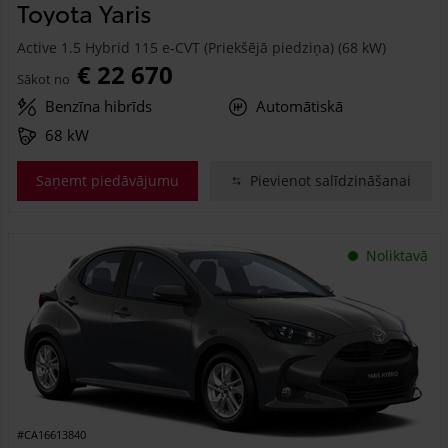
Toyota Yaris
Active 1.5 Hybrid 115 e-CVT (Priekšējā piedziņa) (68 kW)
€ 22 670
Sākot no
Benzīna hibrīds
Automātiskā
68 kW
Saņemt piedāvājumu
Pievienot salīdzināšanai
Noliktavā
#CA16613840