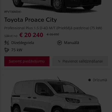
#PVT3060341
Toyota Proace City
Professional Plus 1.5 D-4D M/T (Priekšējā piedziņa) (75 kW)
€ 20 240
€ 26 650
Sākot no
Dīzeļdegviela
Manuālā
75 kW
Saņemt piedāvājumu
Pievienot salīdzināšanai
Drīzumā