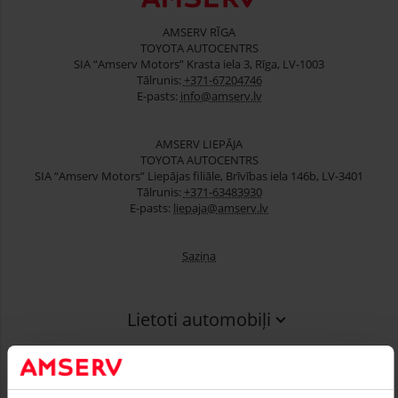
AMSERV RĪGA
TOYOTA AUTOCENTRS
SIA “Amserv Motors” Krasta iela 3, Rīga, LV-1003
Tālrunis:
+371-67204746
E-pasts:
info@amserv.lv
AMSERV LIEPĀJA
TOYOTA AUTOCENTRS
SIA “Amserv Motors” Liepājas filiāle, Brīvības iela 146b, LV-3401
Tālrunis:
+371-63483930
E-pasts:
liepaja@amserv.lv
Saziņa
Lietoti automobiļi
Finansēšana
Serviss