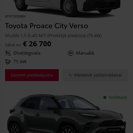
#PVT3295804
Toyota Proace City Verso
Shuttle 1.5 D-4D M/T (Priekšējā piedziņa) (75 kW)
€ 26 700
Sākot no
Dīzeļdegviela
Manuālā
75 kW
Saņemt piedāvājumu
Pievienot salīdzināšanai
Noliktavā