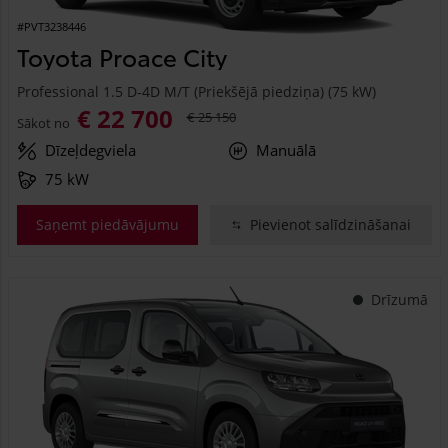
#PVT3238446
Toyota Proace City
Professional 1.5 D-4D M/T (Priekšējā piedziņa) (75 kW)
€ 22 700
€ 25 150
Sākot no
Dīzeļdegviela
Manuālā
75 kW
Saņemt piedāvājumu
Pievienot salīdzināšanai
Drīzumā