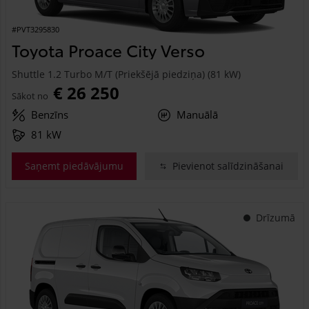
#PVT3295830
Toyota Proace City Verso
Shuttle 1.2 Turbo M/T (Priekšējā piedziņa) (81 kW)
€ 26 250
Sākot no
Benzīns
Manuālā
81 kW
Saņemt piedāvājumu
Pievienot salīdzināšanai
Drīzumā