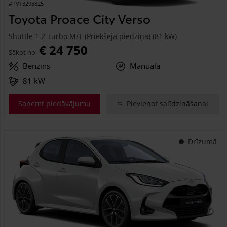
#PVT3295825
Toyota Proace City Verso
Shuttle 1.2 Turbo M/T (Priekšējā piedziņa) (81 kW)
€ 24 750
Sākot no
Benzīns
Manuālā
81 kW
Saņemt piedāvājumu
Pievienot salīdzināšanai
Drīzumā