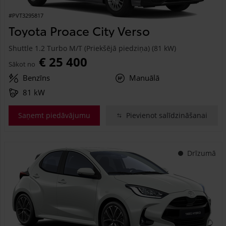
#PVT3295817
Toyota Proace City Verso
Shuttle 1.2 Turbo M/T (Priekšējā piedziņa) (81 kW)
€ 25 400
Sākot no
Benzīns
Manuālā
81 kW
Saņemt piedāvājumu
Pievienot salīdzināšanai
Drīzumā