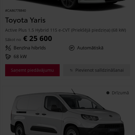
#CA86778840
Toyota Yaris
Active Plus 1.5 Hybrid 115 e-CVT (Priekšējā piedziņa) (68 kW)
€ 25 600
Sākot no
Benzīna hibrīds
Automātiskā
68 kW
Saņemt piedāvājumu
Pievienot salīdzināšanai
Drīzumā