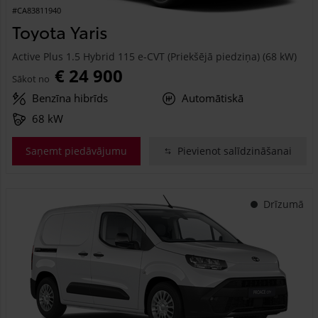
#CA83811940
Toyota Yaris
Active Plus 1.5 Hybrid 115 e-CVT (Priekšējā piedziņa) (68 kW)
€ 24 900
Sākot no
Benzīna hibrīds
Automātiskā
68 kW
Saņemt piedāvājumu
Pievienot salīdzināšanai
Drīzumā