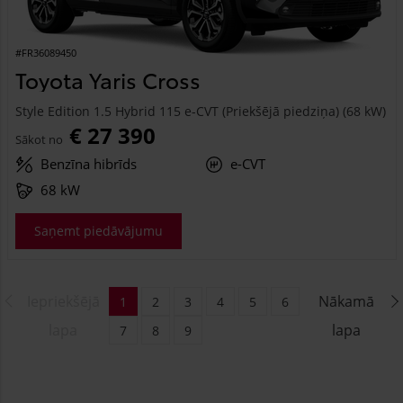
#FR36089450
Toyota Yaris Cross
Style Edition 1.5 Hybrid 115 e-CVT (Priekšējā piedziņa) (68 kW)
€ 27 390
Sākot no
Benzīna hibrīds
e-CVT
68 kW
Saņemt piedāvājumu
Iepriekšējā
Nākamā
1
2
3
4
5
6
lapa
lapa
7
8
9