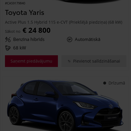
#CA59179840
Toyota Yaris
Active Plus 1.5 Hybrid 115 e-CVT (Priekšējā piedziņa) (68 kW)
€ 24 800
Sākot no
Benzīna hibrīds
Automātiskā
68 kW
Saņemt piedāvājumu
Pievienot salīdzināšanai
Drīzumā