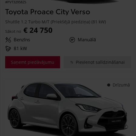
#PVT3295825
Toyota Proace City Verso
Shuttle 1.2 Turbo M/T (Priekšējā piedziņa) (81 kW)
€ 24 750
Sākot no
Benzīns
Manuālā
81 kW
Saņemt piedāvājumu
Pievienot salīdzināšanai
Drīzumā