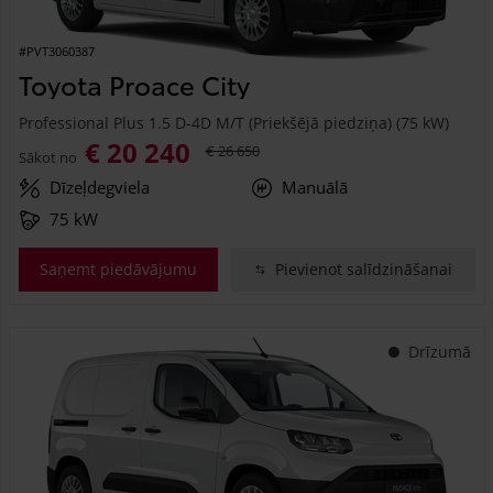
#PVT3060387
Toyota Proace City
Professional Plus 1.5 D-4D M/T (Priekšējā piedziņa) (75 kW)
€ 20 240
€ 26 650
Sākot no
Dīzeļdegviela
Manuālā
75 kW
Saņemt piedāvājumu
Pievienot salīdzināšanai
Drīzumā