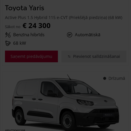
Toyota Yaris
Active Plus 1.5 Hybrid 115 e-CVT (Priekšējā piedziņa) (68 kW)
€ 24 300
Sākot no
Benzīna hibrīds
Automātiskā
68 kW
Saņemt piedāvājumu
Pievienot salīdzināšanai
Drīzumā
#PVT3060298