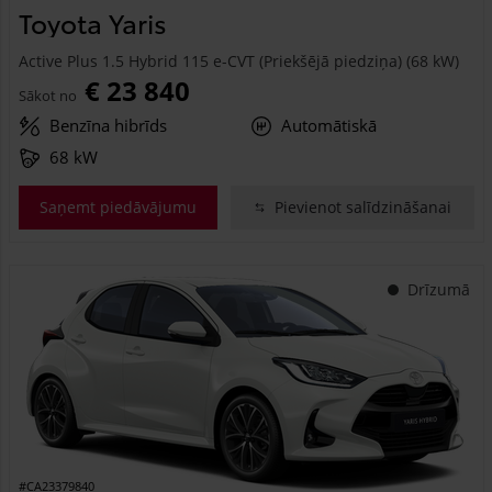
Toyota Yaris
Active Plus 1.5 Hybrid 115 e-CVT (Priekšējā piedziņa) (68 kW)
€ 23 840
Sākot no
Benzīna hibrīds
Automātiskā
68 kW
Saņemt piedāvājumu
Pievienot salīdzināšanai
Drīzumā
#CA23379840