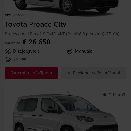
#PVT3295388
Toyota Proace City
Professional Plus 1.5 D-4D M/T (Priekšējā piedziņa) (75 kW)
€ 26 650
Sākot no
Dīzeļdegviela
Manuālā
75 kW
Saņemt piedāvājumu
Pievienot salīdzināšanai
Drīzumā