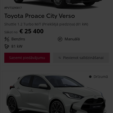
#PVT3295817
Toyota Proace City Verso
Shuttle 1.2 Turbo M/T (Priekšējā piedziņa) (81 kW)
€ 25 400
Sākot no
Benzīns
Manuālā
81 kW
Saņemt piedāvājumu
Pievienot salīdzināšanai
Drīzumā