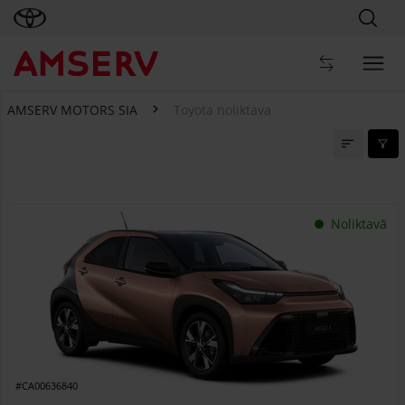
AMSERV MOTORS SIA
Toyota noliktava
Toyota noliktava
Noliktavā
#CA00636840