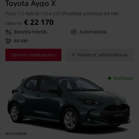
Toyota Aygo X
Pulse 1.5 Hybrid 115 e-CVT (Priekšējā piedziņa) (68 kW)
€ 22 170
Sākot no
Benzīna hibrīds
Automātiskā
68 kW
Saņemt piedāvājumu
Pievienot salīdzināšanai
Noliktavā
#CA32068840