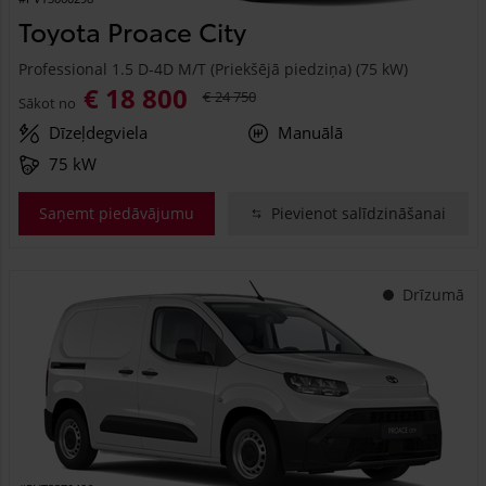
Toyota Proace City
Professional 1.5 D-4D M/T (Priekšējā piedziņa) (75 kW)
€ 18 800
€ 24 750
Sākot no
Dīzeļdegviela
Manuālā
75 kW
Saņemt piedāvājumu
Pievienot salīdzināšanai
Drīzumā