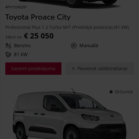
#PVT3295297
Toyota Proace City
Professional Plus 1.2 Turbo M/T (Priekšējā piedziņa) (81 kW)
€ 25 050
Sākot no
Benzīns
Manuālā
81 kW
Saņemt piedāvājumu
Pievienot salīdzināšanai
Drīzumā