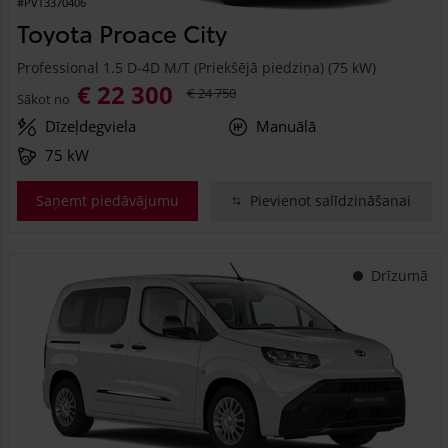
#PVT3370406
Toyota Proace City
Professional 1.5 D-4D M/T (Priekšējā piedziņa) (75 kW)
€ 22 300
€ 24 750
Sākot no
Dīzeļdegviela
Manuālā
75 kW
Saņemt piedāvājumu
Pievienot salīdzināšanai
Drīzumā