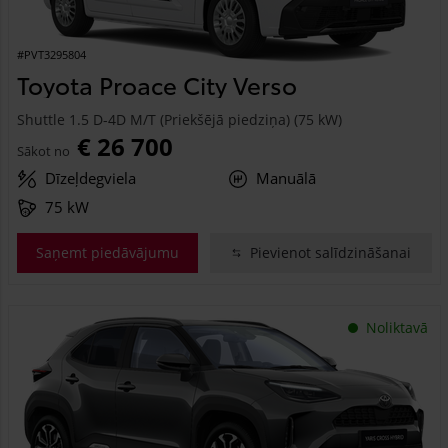
#PVT3295804
Toyota Proace City Verso
Shuttle 1.5 D-4D M/T (Priekšējā piedziņa) (75 kW)
€ 26 700
Sākot no
Dīzeļdegviela
Manuālā
75 kW
Saņemt piedāvājumu
Pievienot salīdzināšanai
Noliktavā