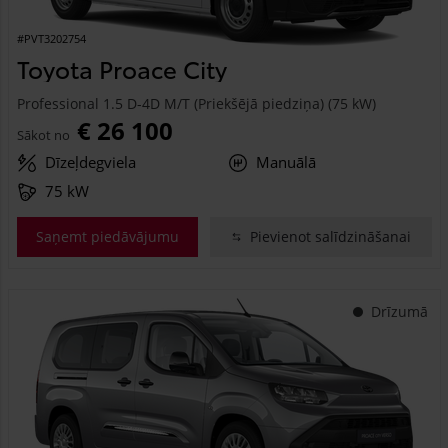
#PVT3202754
Toyota Proace City
Professional 1.5 D-4D M/T (Priekšējā piedziņa) (75 kW)
€ 26 100
Sākot no
Dīzeļdegviela
Manuālā
75 kW
Saņemt piedāvājumu
Pievienot salīdzināšanai
Drīzumā