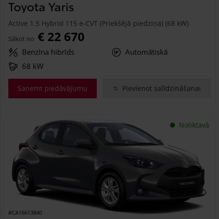
Toyota Yaris
Active 1.5 Hybrid 115 e-CVT (Priekšējā piedziņa) (68 kW)
€ 22 670
Sākot no
Benzīna hibrīds
Automātiskā
68 kW
Saņemt piedāvājumu
Pievienot salīdzināšanai
Noliktavā
#CA16613840