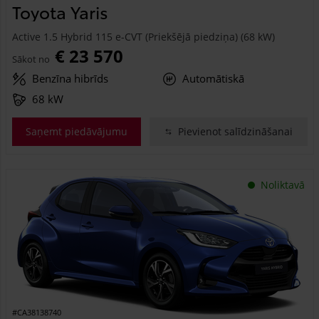
Toyota Yaris
Active 1.5 Hybrid 115 e-CVT (Priekšējā piedziņa) (68 kW)
€ 23 570
Sākot no
Benzīna hibrīds
Automātiskā
68 kW
Saņemt piedāvājumu
Pievienot salīdzināšanai
Noliktavā
#CA38138740