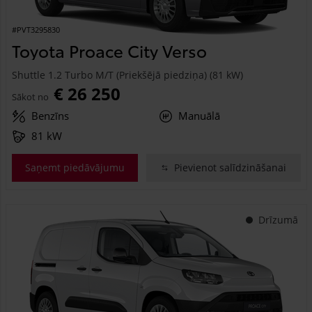
#PVT3295830
Toyota Proace City Verso
Shuttle 1.2 Turbo M/T (Priekšējā piedziņa) (81 kW)
€ 26 250
Sākot no
Benzīns
Manuālā
81 kW
Saņemt piedāvājumu
Pievienot salīdzināšanai
Drīzumā