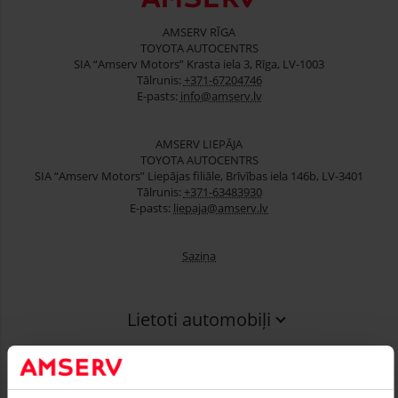
AMSERV RĪGA
TOYOTA AUTOCENTRS
SIA “Amserv Motors” Krasta iela 3, Rīga, LV-1003
Tālrunis:
+371-67204746
E-pasts:
info@amserv.lv
AMSERV LIEPĀJA
TOYOTA AUTOCENTRS
SIA “Amserv Motors” Liepājas filiāle, Brīvības iela 146b, LV-3401
Tālrunis:
+371-63483930
E-pasts:
liepaja@amserv.lv
Saziņa
Lietoti automobiļi
Finansēšana
Serviss