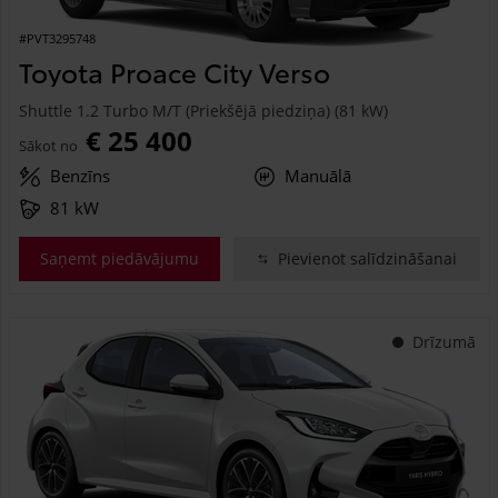
#PVT3295748
Toyota Proace City Verso
Shuttle 1.2 Turbo M/T (Priekšējā piedziņa) (81 kW)
€ 25 400
Sākot no
Benzīns
Manuālā
81 kW
Saņemt piedāvājumu
Pievienot salīdzināšanai
Drīzumā