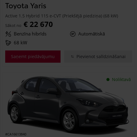
Toyota Yaris
Active 1.5 Hybrid 115 e-CVT (Priekšējā piedziņa) (68 kW)
€ 22 670
Sākot no
Benzīna hibrīds
Automātiskā
68 kW
Saņemt piedāvājumu
Pievienot salīdzināšanai
Noliktavā
#CA16613840