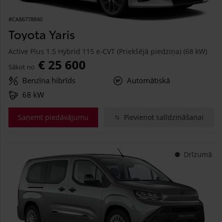
#CA86778840
Toyota Yaris
Active Plus 1.5 Hybrid 115 e-CVT (Priekšējā piedziņa) (68 kW)
€ 25 600
Sākot no
Benzīna hibrīds
Automātiskā
68 kW
Saņemt piedāvājumu
Pievienot salīdzināšanai
Drīzumā