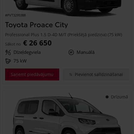
#PVT3295388
Toyota Proace City
Professional Plus 1.5 D-4D M/T (Priekšējā piedziņa) (75 kW)
€ 26 650
Sākot no
Dīzeļdegviela
Manuālā
75 kW
Saņemt piedāvājumu
Pievienot salīdzināšanai
Drīzumā