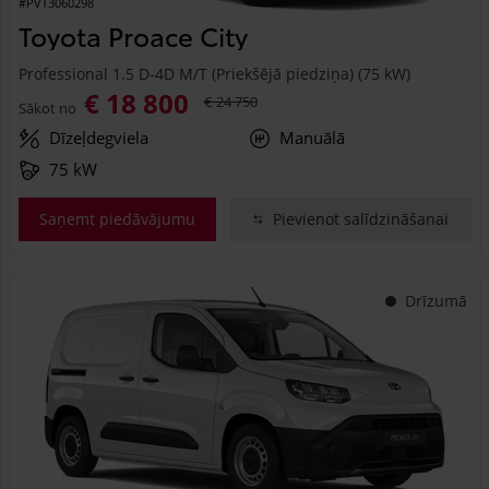
#PVT3060298
Toyota Proace City
Professional 1.5 D-4D M/T (Priekšējā piedziņa) (75 kW)
€ 18 800
€ 24 750
Sākot no
Dīzeļdegviela
Manuālā
75 kW
Saņemt piedāvājumu
Pievienot salīdzināšanai
Drīzumā