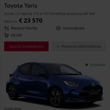
Toyota Yaris
Active 1.5 Hybrid 115 e-CVT (Priekšējā piedziņa) (68 kW)
€ 23 570
Sākot no
Benzīna hibrīds
Automātiskā
68 kW
Saņemt piedāvājumu
Pievienot salīdzināšanai
Noliktavā
#CA38138740