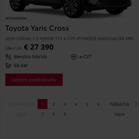
#FR36089450
Toyota Yaris Cross
Style Edition 1.5 Hybrid 115 e-CVT (Priekšējā piedziņa) (68 kW)
€ 27 390
Sākot no
Benzīna hibrīds
e-CVT
68 kW
Saņemt piedāvājumu
Iepriekšējā
Nākamā
1
2
3
4
5
6
lapa
lapa
7
8
9