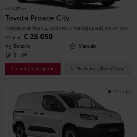
#PVT3295297
Toyota Proace City
Professional Plus 1.2 Turbo M/T (Priekšējā piedziņa) (81 kW)
€ 25 050
Sākot no
Benzīns
Manuālā
81 kW
Saņemt piedāvājumu
Pievienot salīdzināšanai
Drīzumā