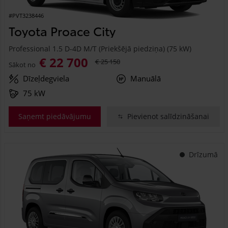
#PVT3238446
Toyota Proace City
Professional 1.5 D-4D M/T (Priekšējā piedziņa) (75 kW)
€ 22 700
€ 25 150
Sākot no
Dīzeļdegviela
Manuālā
75 kW
Saņemt piedāvājumu
Pievienot salīdzināšanai
Drīzumā