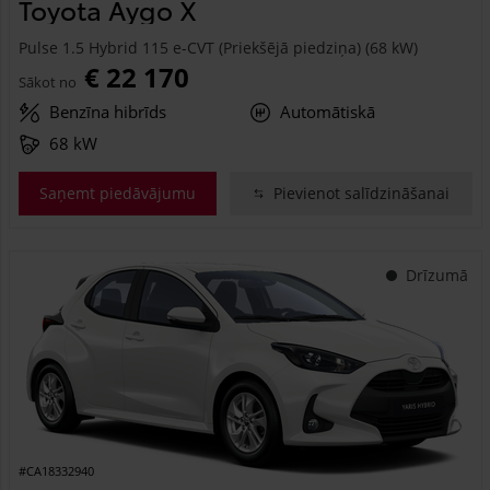
Toyota Aygo X
Pulse 1.5 Hybrid 115 e-CVT (Priekšējā piedziņa) (68 kW)
€ 22 170
Sākot no
Benzīna hibrīds
Automātiskā
68 kW
Saņemt piedāvājumu
Pievienot salīdzināšanai
Drīzumā
#CA18332940