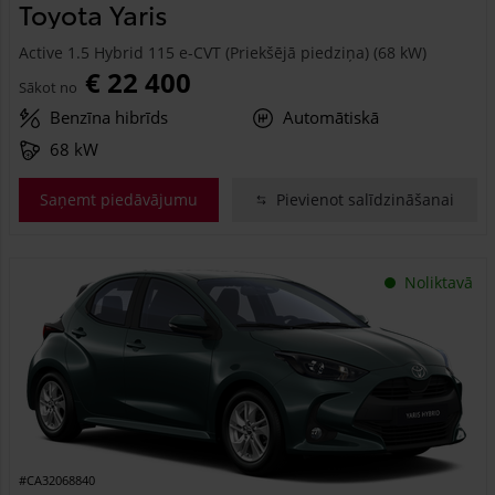
Toyota Yaris
Active 1.5 Hybrid 115 e-CVT (Priekšējā piedziņa) (68 kW)
€ 22 400
Sākot no
Benzīna hibrīds
Automātiskā
68 kW
Saņemt piedāvājumu
Pievienot salīdzināšanai
Noliktavā
#CA32068840