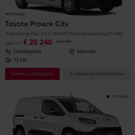
#PVT3060381
Toyota Proace City
Professional Plus 1.5 D-4D M/T (Priekšējā piedziņa) (75 kW)
€ 20 240
€ 26 650
Sākot no
Dīzeļdegviela
Manuālā
75 kW
Saņemt piedāvājumu
Pievienot salīdzināšanai
Drīzumā