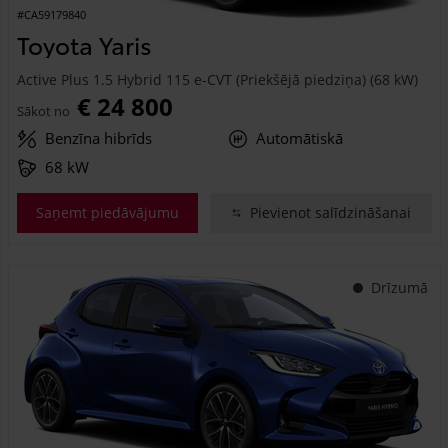
#CA59179840
Toyota Yaris
Active Plus 1.5 Hybrid 115 e-CVT (Priekšējā piedziņa) (68 kW)
€ 24 800
Sākot no
Benzīna hibrīds
Automātiskā
68 kW
Saņemt piedāvājumu
Pievienot salīdzināšanai
Drīzumā