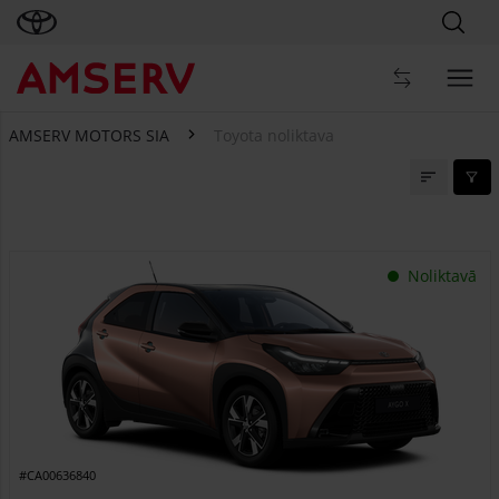
AMSERV MOTORS SIA
Toyota noliktava
Toyota noliktava
Noliktavā
#CA00636840