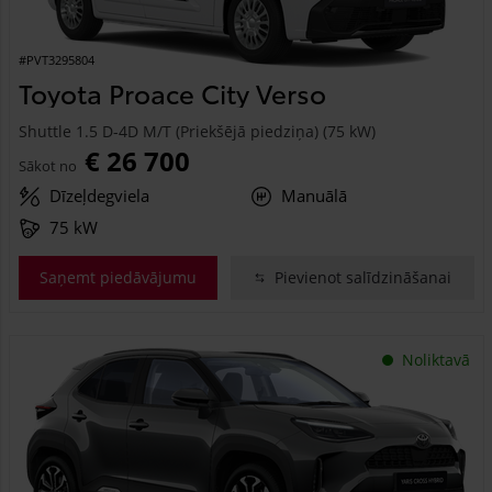
#PVT3295804
Toyota Proace City Verso
Shuttle 1.5 D-4D M/T (Priekšējā piedziņa) (75 kW)
€ 26 700
Sākot no
Dīzeļdegviela
Manuālā
75 kW
Saņemt piedāvājumu
Pievienot salīdzināšanai
Noliktavā