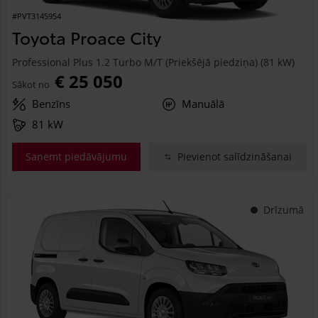
#PVT3145954
Toyota Proace City
Professional Plus 1.2 Turbo M/T (Priekšējā piedziņa) (81 kW)
€ 25 050
Sākot no
Benzīns
Manuālā
81 kW
Saņemt piedāvājumu
Pievienot salīdzināšanai
Drīzumā