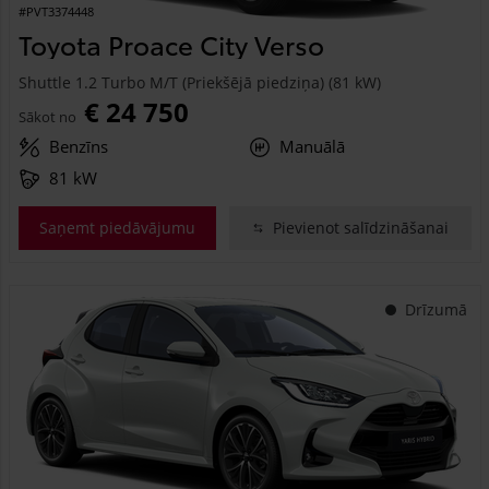
#PVT3374448
Toyota Proace City Verso
Shuttle 1.2 Turbo M/T (Priekšējā piedziņa) (81 kW)
€ 24 750
Sākot no
Benzīns
Manuālā
81 kW
Saņemt piedāvājumu
Pievienot salīdzināšanai
Drīzumā