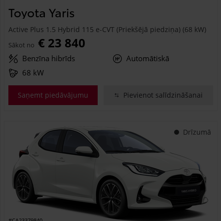
Toyota Yaris
Active Plus 1.5 Hybrid 115 e-CVT (Priekšējā piedziņa) (68 kW)
€ 23 840
Sākot no
Benzīna hibrīds
Automātiskā
68 kW
Saņemt piedāvājumu
Pievienot salīdzināšanai
Drīzumā
#CA23379840