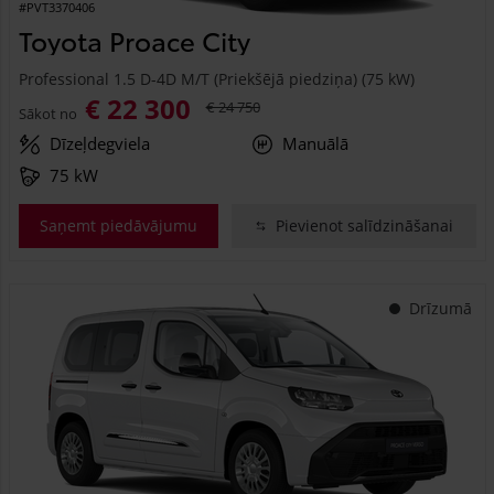
#PVT3370406
Toyota Proace City
Professional 1.5 D-4D M/T (Priekšējā piedziņa) (75 kW)
€ 22 300
€ 24 750
Sākot no
Dīzeļdegviela
Manuālā
75 kW
Saņemt piedāvājumu
Pievienot salīdzināšanai
Drīzumā