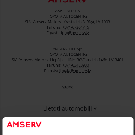
AMSERV RĪGA
TOYOTA AUTOCENTRS
SIA “Amserv Motors” Krasta iela 3, Rīga, LV-1003
Tālrunis:
+371-67204746
E-pasts:
info@amserv.lv
AMSERV LIEPĀJA
TOYOTA AUTOCENTRS
SIA “Amserv Motors” Liepājas filiāle, Brīvības iela 146b, LV-3401
Tālrunis:
+371-63483930
E-pasts:
liepaja@amserv.lv
Saziņa
Lietoti automobiļi
Finansēšana
Serviss