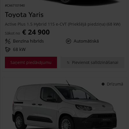
#CA67101940
Toyota Yaris
Active Plus 1.5 Hybrid 115 e-CVT (Priekšējā piedziņa) (68 kW)
€ 24 900
Sākot no
Benzīna hibrīds
Automātiskā
68 kW
Saņemt piedāvājumu
Pievienot salīdzināšanai
Drīzumā