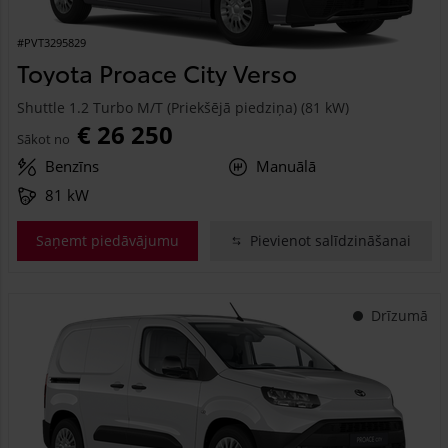
#PVT3295829
Toyota Proace City Verso
Shuttle 1.2 Turbo M/T (Priekšējā piedziņa) (81 kW)
€ 26 250
Sākot no
Benzīns
Manuālā
81 kW
Saņemt piedāvājumu
Pievienot salīdzināšanai
Drīzumā