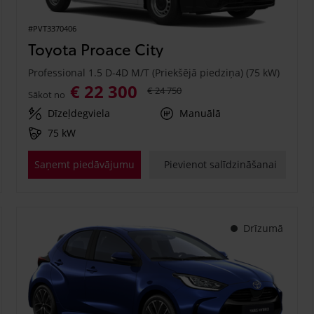
#PVT3370406
Toyota Proace City
Professional 1.5 D-4D M/T (Priekšējā piedziņa) (75 kW)
€ 22 300
€ 24 750
Sākot no
Dīzeļdegviela
Manuālā
75 kW
Saņemt piedāvājumu
Pievienot salīdzināšanai
Drīzumā