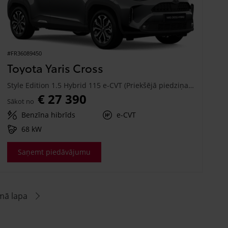
#FR36089450
Toyota Yaris Cross
Style Edition 1.5 Hybrid 115 e-CVT (Priekšējā piedziņa) (68 kW)
€ 27 390
Sākot no
Benzīna hibrīds
e-CVT
68 kW
Saņemt piedāvājumu
mā lapa