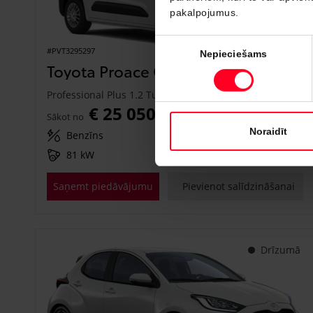
pakalpojumus.
Piekrišanas
#PVT3295297
Nepieciešams
izvēle
Toyota Proace City
Professional Plus 1.2 Turbo M/T (Priekšējā piedziņa) (81 kW)
€ 25 050
Sākot no
Noraidīt
Benzīns
Manuālā
81 kW
Saņemt piedāvājumu
Pievienot salīdzināšanai
Drīzumā