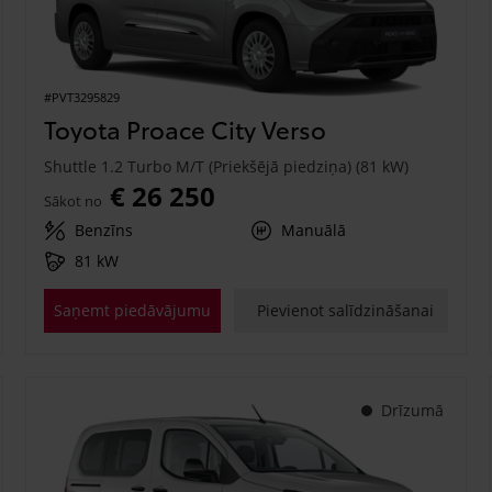
#PVT3295829
Toyota Proace City Verso
Shuttle 1.2 Turbo M/T (Priekšējā piedziņa) (81 kW)
€ 26 250
Sākot no
Benzīns
Manuālā
81 kW
Saņemt piedāvājumu
Pievienot salīdzināšanai
Drīzumā