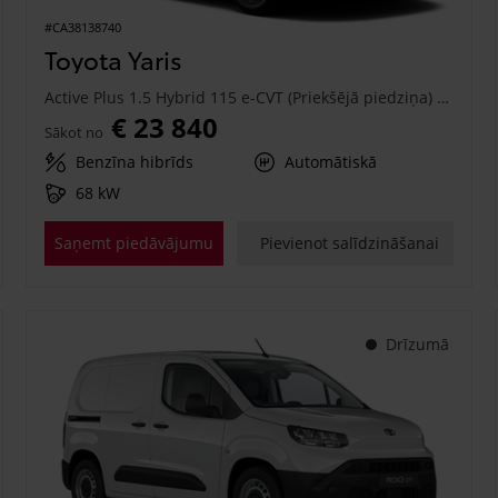
#CA38138740
Toyota Yaris
Active Plus 1.5 Hybrid 115 e-CVT (Priekšējā piedziņa) (68 kW)
€ 23 840
Sākot no
Benzīna hibrīds
Automātiskā
68 kW
Saņemt piedāvājumu
Pievienot salīdzināšanai
Drīzumā