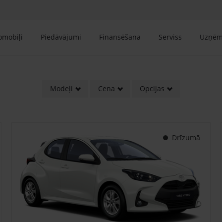
tomobiļi
Piedāvājumi
Finansēšana
Serviss
Uzņē
Modeļi
Cena
Opcijas
Drīzumā