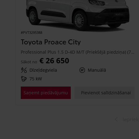
#PVT3295388
Toyota Proace City
Professional Plus 1.5 D-4D M/T (Priekšējā piedziņa) (75 kW)
€ 26 650
Sākot no
Dīzeļdegviela
Manuālā
75 kW
Saņemt piedāvājumu
Pievienot salīdzināšanai
Iepriek