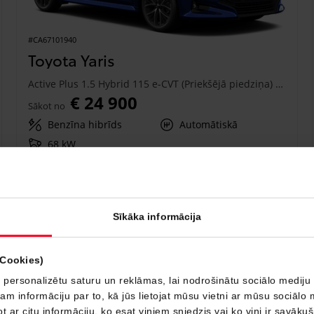
#CA67101940
Toyota Yaris
Active Plus 1.5 Hybrid 115 e-CVT (Priekšējā piedziņa) (68 kW)
€ 24 900
Sākot no
Benzīna hibrīds
Automātiskā
68 kW
Saņemt piedāvājumu
Pievienot salīdzināšanai
Sīkāka informācija
Drīzumā
(Cookies)
 personalizētu saturu un reklāmas, lai nodrošinātu sociālo mediju 
 informāciju par to, kā jūs lietojat mūsu vietni ar mūsu sociālo 
t ar citu informāciju, ko esat viņiem sniedzis vai ko viņi ir savāku