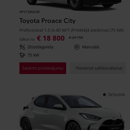
#PVT3060298
Toyota Proace City
Professional 1.5 D-4D M/T (Priekšējā piedziņa) (75 kW)
€ 18 800
€ 24 750
Sākot no
Dīzeļdegviela
Manuālā
75 kW
Saņemt piedāvājumu
Pievienot salīdzināšanai
Drīzumā