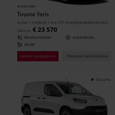
#CA16613840
Toyota Yaris
Active 1.5 Hybrid 115 e-CVT (Priekšējā piedziņa) (68 kW)
€ 23 570
Sākot no
Benzīna hibrīds
Automātiskā
68 kW
Saņemt piedāvājumu
Pievienot salīdzināšanai
Drīzumā