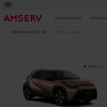
Jauni automobiļi
Lietoti au
AMSERV MOTORS SIA
Toyota noliktava
Toyota noliktava
Noliktavā