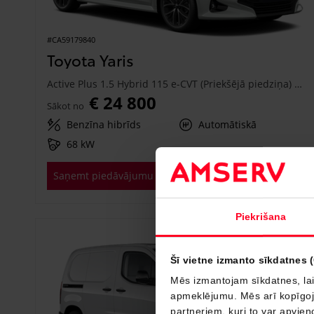
#CA59179840
Toyota Yaris
Active Plus 1.5 Hybrid 115 e-CVT (Priekšējā piedziņa) (68 kW)
€ 24 800
Sākot no
Benzīna hibrīds
Automātiskā
68 kW
Saņemt piedāvājumu
Pievienot salīdzināšanai
Piekrišana
Drīzumā
Šī vietne izmanto sīkdatnes 
Mēs izmantojam sīkdatnes, lai
apmeklējumu. Mēs arī kopīgojam
partneriem, kuri to var apvieno