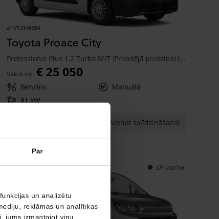
#PVT3145954
Toyota Proace City
Professional Plus 1.2 Turbo M/T (Priekšējā piedziņa) (81 kW)
€ 25 050
Sākot no
Benzīns
Manuālā
81 kW
Saņemt piedāvājumu
Pievienot salīdzināšanai
Par
Drīzumā
funkcijas un analizētu
mediju, reklāmas un analītikas
ši, jums izmantojot viņu