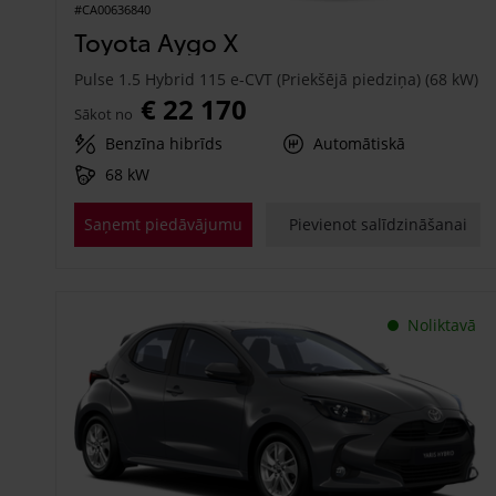
#CA00636840
Toyota Aygo X
Pulse 1.5 Hybrid 115 e-CVT (Priekšējā piedziņa) (68 kW)
€ 22 170
Sākot no
Benzīna hibrīds
Automātiskā
68 kW
Saņemt piedāvājumu
Pievienot salīdzināšanai
Noliktavā