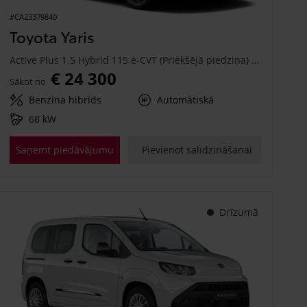
#CA23379840
Toyota Yaris
Active Plus 1.5 Hybrid 115 e-CVT (Priekšējā piedziņa) (68 kW)
€ 24 300
Sākot no
Benzīna hibrīds
Automātiskā
68 kW
Saņemt piedāvājumu
Pievienot salīdzināšanai
Drīzumā