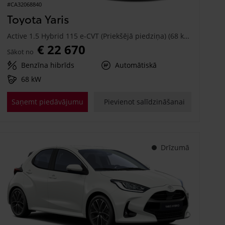
#CA32068840
Toyota Yaris
Active 1.5 Hybrid 115 e-CVT (Priekšējā piedziņa) (68 kW)
€ 22 670
Sākot no
Benzīna hibrīds
Automātiskā
68 kW
Saņemt piedāvājumu
Pievienot salīdzināšanai
Drīzumā