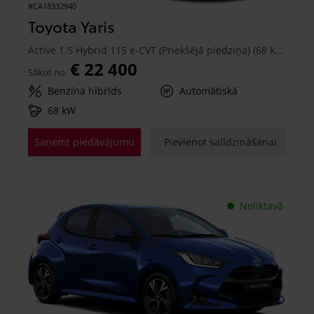
#CA18332940
Toyota Yaris
Active 1.5 Hybrid 115 e-CVT (Priekšējā piedziņa) (68 kW)
€ 22 400
Sākot no
Benzīna hibrīds
Automātiskā
68 kW
Saņemt piedāvājumu
Pievienot salīdzināšanai
Noliktavā