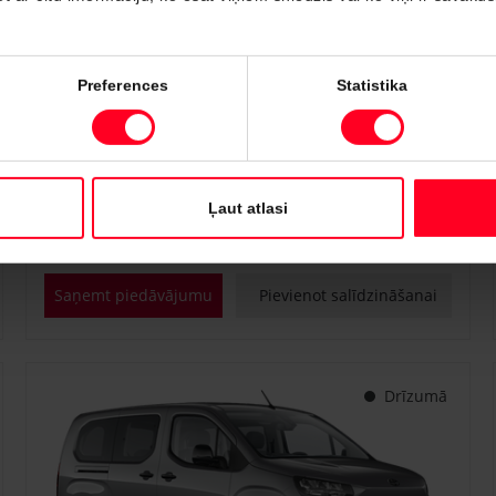
#PVT3238446
Preferences
Statistika
Toyota Proace City
Professional 1.5 D-4D M/T (Priekšējā piedziņa) (75 kW)
€ 22 700
€ 25 150
Sākot no
Ļaut atlasi
Dīzeļdegviela
Manuālā
75 kW
Saņemt piedāvājumu
Pievienot salīdzināšanai
Drīzumā