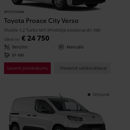
#PVT3374448
Toyota Proace City Verso
Shuttle 1.2 Turbo M/T (Priekšējā piedziņa) (81 kW)
€ 24 750
Sākot no
Benzīns
Manuālā
81 kW
Saņemt piedāvājumu
Pievienot salīdzināšanai
Drīzumā