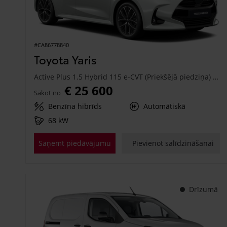
#CA86778840
Toyota Yaris
Active Plus 1.5 Hybrid 115 e-CVT (Priekšējā piedziņa) (68 kW)
€ 25 600
Sākot no
Benzīna hibrīds
Automātiskā
68 kW
Saņemt piedāvājumu
Pievienot salīdzināšanai
Drīzumā