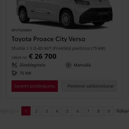
#PVT3295804
Toyota Proace City Verso
Shuttle 1.5 D-4D M/T (Priekšējā piedziņa) (75 kW)
€ 26 700
Sākot no
Dīzeļdegviela
Manuālā
75 kW
Saņemt piedāvājumu
Pievienot salīdzināšanai
šējā lapa
Nāka
1
2
3
4
5
6
7
8
9