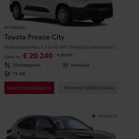
#PVT3060381
Toyota Proace City
Professional Plus 1.5 D-4D M/T (Priekšējā piedziņa) (75 kW)
€ 20 240
€ 26 650
Sākot no
Dīzeļdegviela
Manuālā
75 kW
Saņemt piedāvājumu
Pievienot salīdzināšanai
Noliktavā