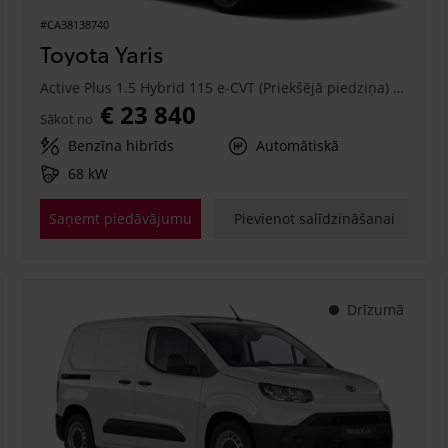
#CA38138740
Toyota Yaris
Active Plus 1.5 Hybrid 115 e-CVT (Priekšējā piedziņa) (68 kW)
€ 23 840
Sākot no
Benzīna hibrīds
Automātiskā
68 kW
Saņemt piedāvājumu
Pievienot salīdzināšanai
Drīzumā