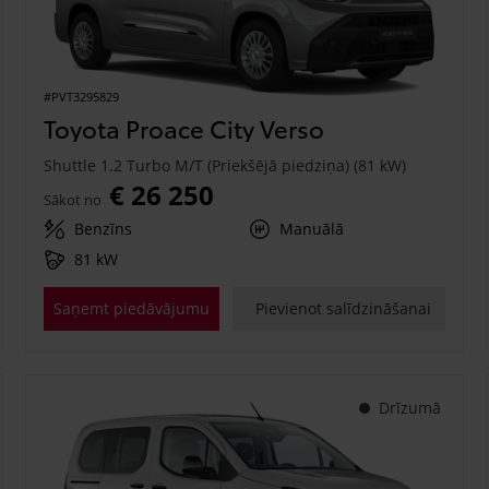
#PVT3295829
Toyota Proace City Verso
Shuttle 1.2 Turbo M/T (Priekšējā piedziņa) (81 kW)
€ 26 250
Sākot no
Benzīns
Manuālā
81 kW
Saņemt piedāvājumu
Pievienot salīdzināšanai
Drīzumā