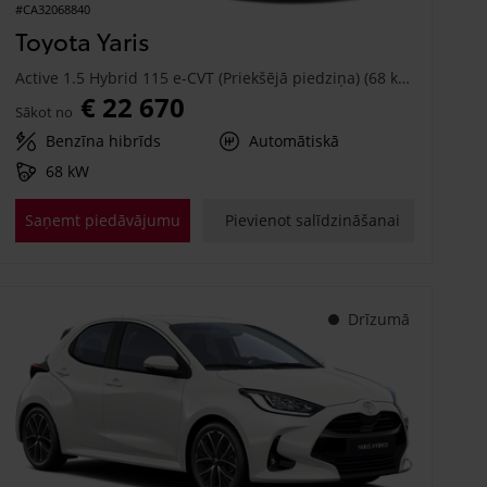
#CA32068840
Toyota Yaris
Active 1.5 Hybrid 115 e-CVT (Priekšējā piedziņa) (68 kW)
€ 22 670
Sākot no
Benzīna hibrīds
Automātiskā
68 kW
Saņemt piedāvājumu
Pievienot salīdzināšanai
Drīzumā