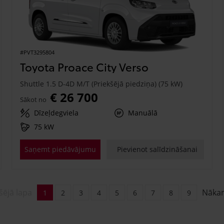
#PVT3295804
Toyota Proace City Verso
Shuttle 1.5 D-4D M/T (Priekšējā piedziņa) (75 kW)
€ 26 700
Sākot no
Dīzeļdegviela
Manuālā
75 kW
Saņemt piedāvājumu
Pievienot salīdzināšanai
šējā lapa
Nāka
1
2
3
4
5
6
7
8
9