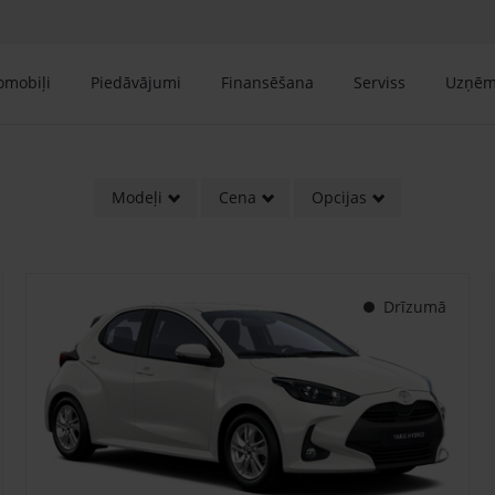
tomobiļi
Piedāvājumi
Finansēšana
Serviss
Uzņē
Modeļi
Cena
Opcijas
Drīzumā