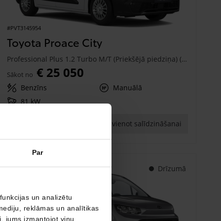
#PVT3145954
Toyota Proace City
Professional Plus 1.2 Turbo M/T (Priekšējā piedziņa) (81 kW)
€ 25 050
Sākot no
Benzīns
Manuālā
81 kW
Saņemt piedāvājumu
Pievienot salīdzināšanai
Par
Drīzumā
funkcijas un analizētu
mediju, reklāmas un analītikas
ši, jums izmantojot viņu