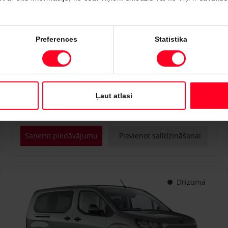
#PVT3238446
Preferences
Statistika
Toyota Proace City
Professional 1.5 D-4D M/T (Priekšējā piedziņa) (75 kW)
€ 22 700
€ 25 150
Sākot no
Ļaut atlasi
Dīzeļdegviela
Manuālā
75 kW
Saņemt piedāvājumu
Pievienot salīdzināšanai
Drīzumā