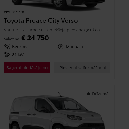
#PVT3374448
Toyota Proace City Verso
Shuttle 1.2 Turbo M/T (Priekšējā piedziņa) (81 kW)
€ 24 750
Sākot no
Benzīns
Manuālā
81 kW
Saņemt piedāvājumu
Pievienot salīdzināšanai
Drīzumā