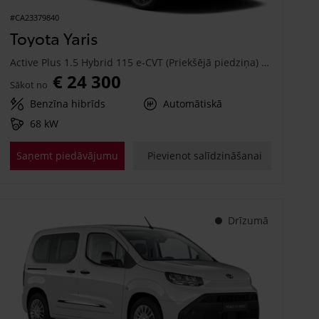
#CA23379840
Toyota Yaris
Active Plus 1.5 Hybrid 115 e-CVT (Priekšējā piedziņa) (68 kW)
€ 24 300
Sākot no
Benzīna hibrīds
Automātiskā
68 kW
Saņemt piedāvājumu
Pievienot salīdzināšanai
Drīzumā