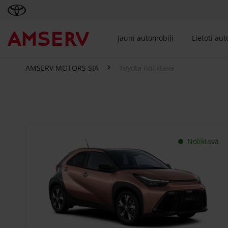
Jauni automobiļi
Lietoti au
AMSERV MOTORS SIA
Toyota noliktava
Toyota noliktava
Noliktavā