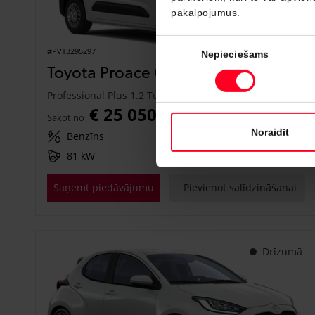
pakalpojumus.
Piekrišanas
#PVT3295297
Nepieciešams
izvēle
Toyota Proace City
Professional Plus 1.2 Turbo M/T (Priekšējā piedziņa) (81 kW)
€ 25 050
Sākot no
Noraidīt
Benzīns
Manuālā
81 kW
Saņemt piedāvājumu
Pievienot salīdzināšanai
Drīzumā