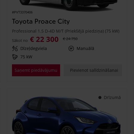
#PVT3370406
Toyota Proace City
Professional 1.5 D-4D M/T (Priekšējā piedziņa) (75 kW)
€ 22 300
€ 24 750
Sākot no
Dīzeļdegviela
Manuālā
75 kW
Saņemt piedāvājumu
Pievienot salīdzināšanai
Drīzumā