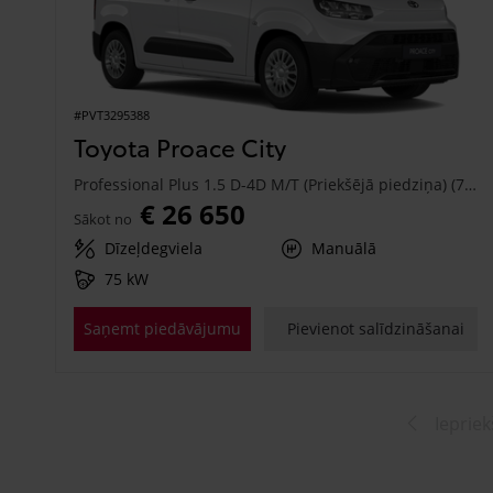
#PVT3295388
Toyota Proace City
Professional Plus 1.5 D-4D M/T (Priekšējā piedziņa) (75 kW)
€ 26 650
Sākot no
Dīzeļdegviela
Manuālā
75 kW
Saņemt piedāvājumu
Pievienot salīdzināšanai
Iepriek