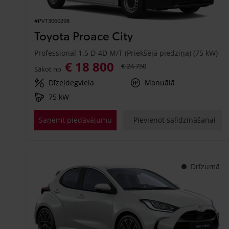
#PVT3060298
Toyota Proace City
Professional 1.5 D-4D M/T (Priekšējā piedziņa) (75 kW)
€ 18 800
€ 24 750
Sākot no
Dīzeļdegviela
Manuālā
75 kW
Saņemt piedāvājumu
Pievienot salīdzināšanai
Drīzumā