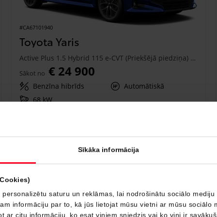
#CA67101940
Toyota Yaris
Active Plus 1.5 Hybrid 115 e-CVT (Priekšējā piedziņa) (68 kW)
€ 24 900
Sākot no
Benzīna hibrīds
Automātiskā
68 kW
Saņemt piedāvājumu
Pievienot salīdzināšanai
Sīkāka informācija
Drīzumā
(Cookies)
 personalizētu saturu un reklāmas, lai nodrošinātu sociālo mediju 
 informāciju par to, kā jūs lietojat mūsu vietni ar mūsu sociālo 
t ar citu informāciju, ko esat viņiem sniedzis vai ko viņi ir savāku