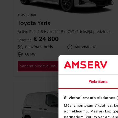
#CA59179840
Toyota Yaris
Active Plus 1.5 Hybrid 115 e-CVT (Priekšējā piedziņa) (68 kW)
€ 24 800
Sākot no
Benzīna hibrīds
Automātiskā
68 kW
Saņemt piedāvājumu
Pievienot salīdzināšanai
Piekrišana
Drīzumā
Šī vietne izmanto sīkdatnes 
Mēs izmantojam sīkdatnes, lai
apmeklējumu. Mēs arī kopīgojam
partneriem, kuri to var apvieno