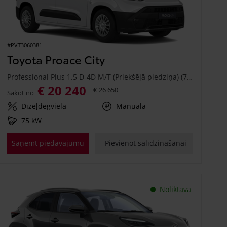
#PVT3060381
Toyota Proace City
Professional Plus 1.5 D-4D M/T (Priekšējā piedziņa) (75 kW)
€ 20 240
€ 26 650
Sākot no
Dīzeļdegviela
Manuālā
75 kW
Saņemt piedāvājumu
Pievienot salīdzināšanai
Noliktavā