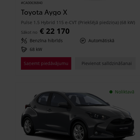
#CA00636840
Toyota Aygo X
Pulse 1.5 Hybrid 115 e-CVT (Priekšējā piedziņa) (68 kW)
€ 22 170
Sākot no
Benzīna hibrīds
Automātiskā
68 kW
Saņemt piedāvājumu
Pievienot salīdzināšanai
Noliktavā