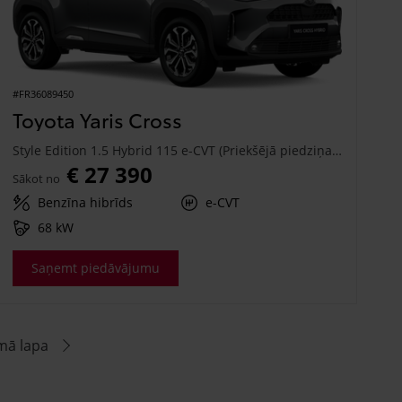
#FR36089450
Toyota Yaris Cross
Style Edition 1.5 Hybrid 115 e-CVT (Priekšējā piedziņa) (68 kW)
€ 27 390
Sākot no
Benzīna hibrīds
e-CVT
68 kW
Saņemt piedāvājumu
mā lapa