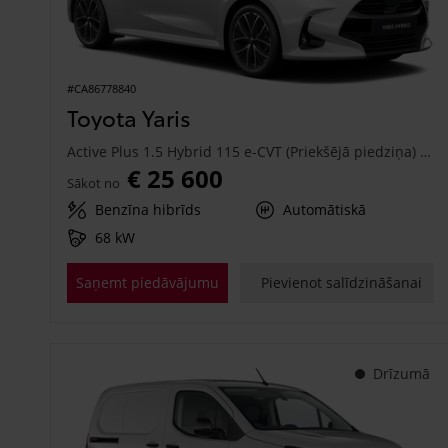
#CA86778840
Toyota Yaris
Active Plus 1.5 Hybrid 115 e-CVT (Priekšējā piedziņa) (68 kW)
€ 25 600
Sākot no
Benzīna hibrīds
Automātiskā
68 kW
Saņemt piedāvājumu
Pievienot salīdzināšanai
Drīzumā