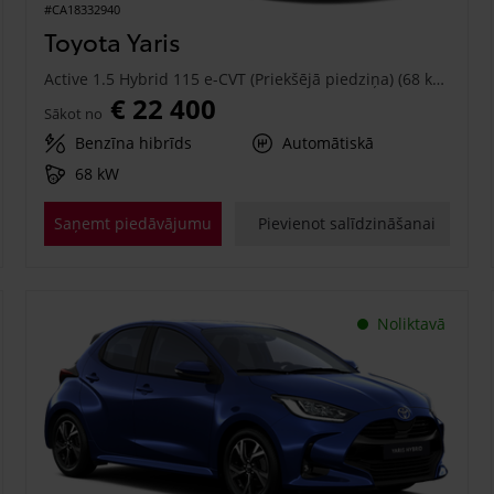
#CA18332940
Toyota Yaris
Active 1.5 Hybrid 115 e-CVT (Priekšējā piedziņa) (68 kW)
€ 22 400
Sākot no
Benzīna hibrīds
Automātiskā
68 kW
Saņemt piedāvājumu
Pievienot salīdzināšanai
Noliktavā