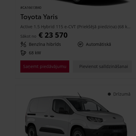
#CA16613840
Toyota Yaris
Active 1.5 Hybrid 115 e-CVT (Priekšējā piedziņa) (68 kW)
€ 23 570
Sākot no
Benzīna hibrīds
Automātiskā
68 kW
Saņemt piedāvājumu
Pievienot salīdzināšanai
Drīzumā