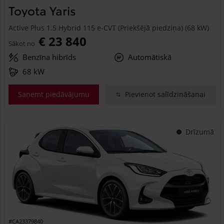
Toyota Yaris
Active Plus 1.5 Hybrid 115 e-CVT (Priekšējā piedziņa) (68 kW)
€ 23 840
Sākot no
Benzīna hibrīds
Automātiskā
68 kW
Saņemt piedāvājumu
Pievienot salīdzināšanai
Drīzumā
#CA23379840