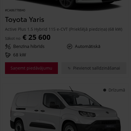
#CA86778840
Toyota Yaris
Active Plus 1.5 Hybrid 115 e-CVT (Priekšējā piedziņa) (68 kW)
€ 25 600
Sākot no
Benzīna hibrīds
Automātiskā
68 kW
Saņemt piedāvājumu
Pievienot salīdzināšanai
Drīzumā