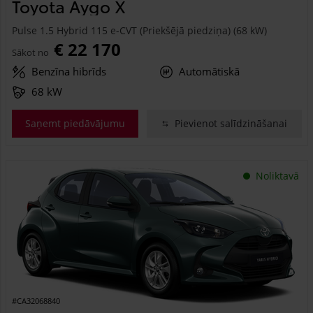
Toyota Aygo X
Pulse 1.5 Hybrid 115 e-CVT (Priekšējā piedziņa) (68 kW)
€ 22 170
Sākot no
Benzīna hibrīds
Automātiskā
68 kW
Saņemt piedāvājumu
Pievienot salīdzināšanai
Noliktavā
#CA32068840