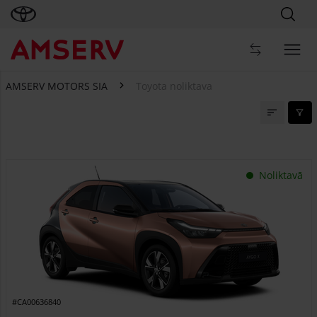
AMSERV MOTORS SIA
Toyota noliktava
Toyota noliktava
Noliktavā
#CA00636840