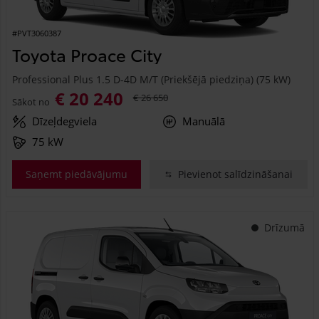
#PVT3060387
Toyota Proace City
Professional Plus 1.5 D-4D M/T (Priekšējā piedziņa) (75 kW)
€ 20 240
€ 26 650
Sākot no
Dīzeļdegviela
Manuālā
75 kW
Saņemt piedāvājumu
Pievienot salīdzināšanai
Drīzumā