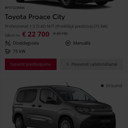
#PVT3238446
Toyota Proace City
Professional 1.5 D-4D M/T (Priekšējā piedziņa) (75 kW)
€ 22 700
€ 25 150
Sākot no
Dīzeļdegviela
Manuālā
75 kW
Saņemt piedāvājumu
Pievienot salīdzināšanai
Drīzumā