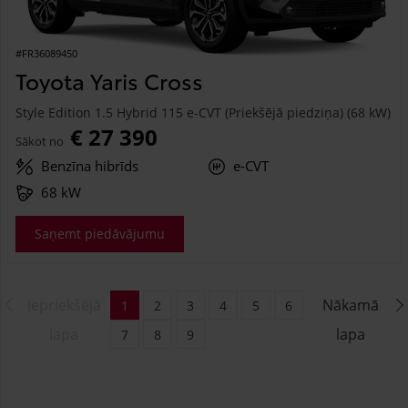
#FR36089450
Toyota Yaris Cross
Style Edition 1.5 Hybrid 115 e-CVT (Priekšējā piedziņa) (68 kW)
€ 27 390
Sākot no
Benzīna hibrīds
e-CVT
68 kW
Saņemt piedāvājumu
Iepriekšējā
Nākamā
1
2
3
4
5
6
lapa
lapa
7
8
9