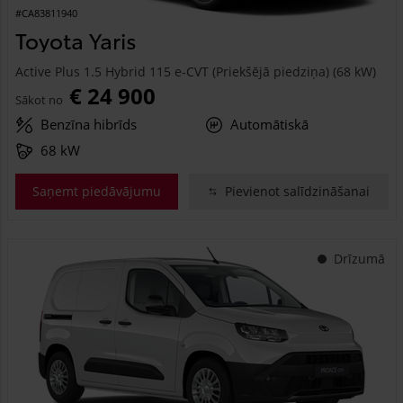
#CA83811940
Toyota Yaris
Active Plus 1.5 Hybrid 115 e-CVT (Priekšējā piedziņa) (68 kW)
€ 24 900
Sākot no
Benzīna hibrīds
Automātiskā
68 kW
Saņemt piedāvājumu
Pievienot salīdzināšanai
Drīzumā