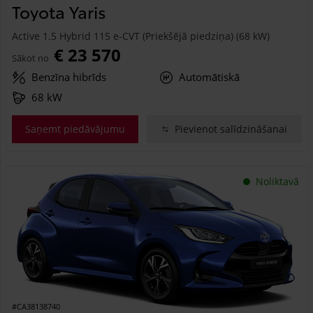
Toyota Yaris
Active 1.5 Hybrid 115 e-CVT (Priekšējā piedziņa) (68 kW)
€ 23 570
Sākot no
Benzīna hibrīds
Automātiskā
68 kW
Saņemt piedāvājumu
Pievienot salīdzināšanai
Noliktavā
#CA38138740