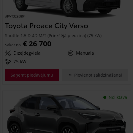
#PVT3295804
Toyota Proace City Verso
Shuttle 1.5 D-4D M/T (Priekšējā piedziņa) (75 kW)
€ 26 700
Sākot no
Dīzeļdegviela
Manuālā
75 kW
Saņemt piedāvājumu
Pievienot salīdzināšanai
Noliktavā