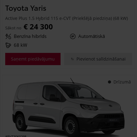
Toyota Yaris
Active Plus 1.5 Hybrid 115 e-CVT (Priekšējā piedziņa) (68 kW)
€ 24 300
Sākot no
Benzīna hibrīds
Automātiskā
68 kW
Saņemt piedāvājumu
Pievienot salīdzināšanai
Drīzumā
#PVT3060298