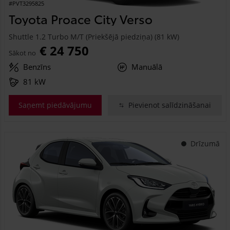
#PVT3295825
Toyota Proace City Verso
Shuttle 1.2 Turbo M/T (Priekšējā piedziņa) (81 kW)
€ 24 750
Sākot no
Benzīns
Manuālā
81 kW
Saņemt piedāvājumu
Pievienot salīdzināšanai
Drīzumā