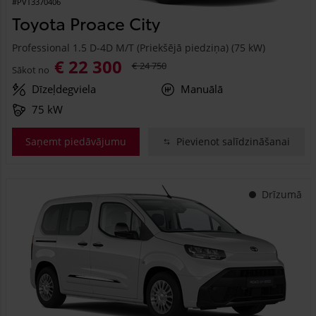
#PVT3370406
Toyota Proace City
Professional 1.5 D-4D M/T (Priekšējā piedziņa) (75 kW)
€ 22 300
€ 24 750
Sākot no
Dīzeļdegviela
Manuālā
75 kW
Saņemt piedāvājumu
Pievienot salīdzināšanai
Drīzumā