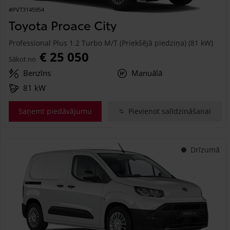
#PVT3145954
Toyota Proace City
Professional Plus 1.2 Turbo M/T (Priekšējā piedziņa) (81 kW)
€ 25 050
Sākot no
Benzīns
Manuālā
81 kW
Saņemt piedāvājumu
Pievienot salīdzināšanai
Drīzumā