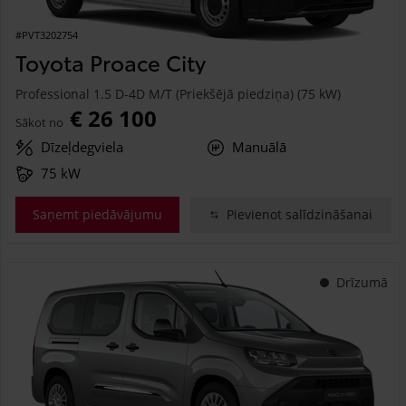
#PVT3202754
Toyota Proace City
Professional 1.5 D-4D M/T (Priekšējā piedziņa) (75 kW)
€ 26 100
Sākot no
Dīzeļdegviela
Manuālā
75 kW
Saņemt piedāvājumu
Pievienot salīdzināšanai
Drīzumā