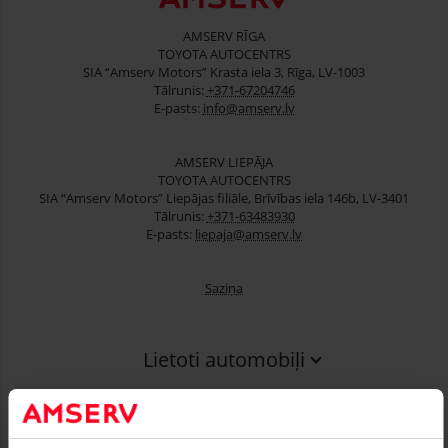
AMSERV RĪGA
TOYOTA AUTOCENTRS
SIA “Amserv Motors” Krasta iela 3, Rīga, LV-1003
Tālrunis:
+371-67204746
E-pasts:
info@amserv.lv
AMSERV LIEPĀJA
TOYOTA AUTOCENTRS
SIA “Amserv Motors” Liepājas filiāle, Brīvības iela 146b, LV-3401
Tālrunis:
+371-63483930
E-pasts:
liepaja@amserv.lv
Saziņa
Lietoti automobiļi
Finansēšana
Serviss