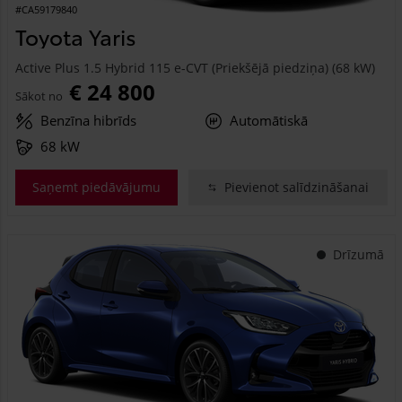
#CA59179840
Toyota Yaris
Active Plus 1.5 Hybrid 115 e-CVT (Priekšējā piedziņa) (68 kW)
€ 24 800
Sākot no
Benzīna hibrīds
Automātiskā
68 kW
Saņemt piedāvājumu
Pievienot salīdzināšanai
Drīzumā