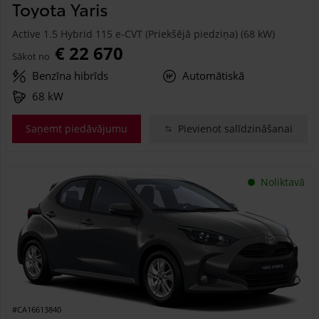
Toyota Yaris
Active 1.5 Hybrid 115 e-CVT (Priekšējā piedziņa) (68 kW)
€ 22 670
Sākot no
Benzīna hibrīds
Automātiskā
68 kW
Saņemt piedāvājumu
Pievienot salīdzināšanai
Noliktavā
#CA16613840