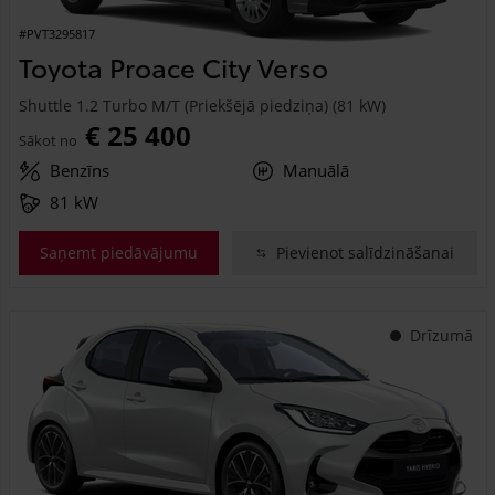
#PVT3295817
Toyota Proace City Verso
Shuttle 1.2 Turbo M/T (Priekšējā piedziņa) (81 kW)
€ 25 400
Sākot no
Benzīns
Manuālā
81 kW
Saņemt piedāvājumu
Pievienot salīdzināšanai
Drīzumā