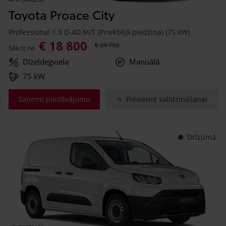
Toyota Proace City
Professional 1.5 D-4D M/T (Priekšējā piedziņa) (75 kW)
€ 18 800
€ 24 750
Sākot no
Dīzeļdegviela
Manuālā
75 kW
Saņemt piedāvājumu
Pievienot salīdzināšanai
Drīzumā