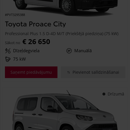
#PVT3295388
Toyota Proace City
Professional Plus 1.5 D-4D M/T (Priekšējā piedziņa) (75 kW)
€ 26 650
Sākot no
Dīzeļdegviela
Manuālā
75 kW
Saņemt piedāvājumu
Pievienot salīdzināšanai
Drīzumā