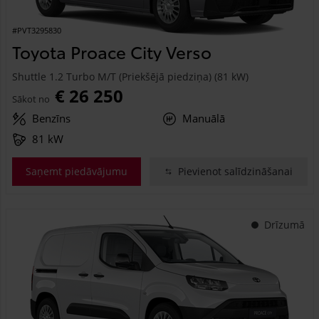
#PVT3295830
Toyota Proace City Verso
Shuttle 1.2 Turbo M/T (Priekšējā piedziņa) (81 kW)
€ 26 250
Sākot no
Benzīns
Manuālā
81 kW
Saņemt piedāvājumu
Pievienot salīdzināšanai
Drīzumā