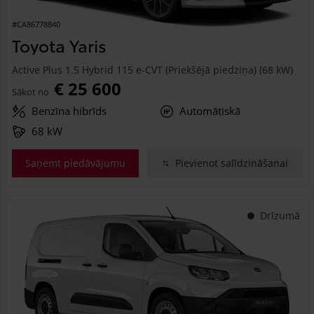
#CA86778840
Toyota Yaris
Active Plus 1.5 Hybrid 115 e-CVT (Priekšējā piedziņa) (68 kW)
€ 25 600
Sākot no
Benzīna hibrīds
Automātiskā
68 kW
Saņemt piedāvājumu
Pievienot salīdzināšanai
Drīzumā