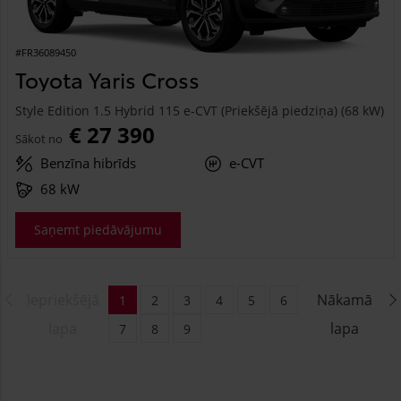
#FR36089450
Toyota Yaris Cross
Style Edition 1.5 Hybrid 115 e-CVT (Priekšējā piedziņa) (68 kW)
€ 27 390
Sākot no
Benzīna hibrīds
e-CVT
68 kW
Saņemt piedāvājumu
Iepriekšējā
Nākamā
1
2
3
4
5
6
lapa
lapa
7
8
9