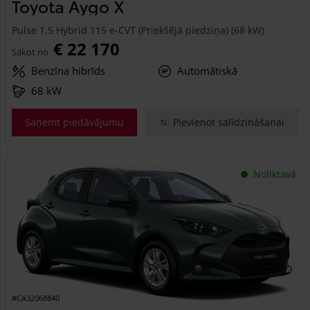
Toyota Aygo X
Pulse 1.5 Hybrid 115 e-CVT (Priekšējā piedziņa) (68 kW)
€ 22 170
Sākot no
Benzīna hibrīds
Automātiskā
68 kW
Saņemt piedāvājumu
Pievienot salīdzināšanai
Noliktavā
#CA32068840