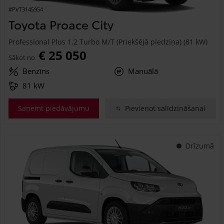
#PVT3145954
Toyota Proace City
Professional Plus 1.2 Turbo M/T (Priekšējā piedziņa) (81 kW)
€ 25 050
Sākot no
Benzīns
Manuālā
81 kW
Saņemt piedāvājumu
Pievienot salīdzināšanai
Drīzumā