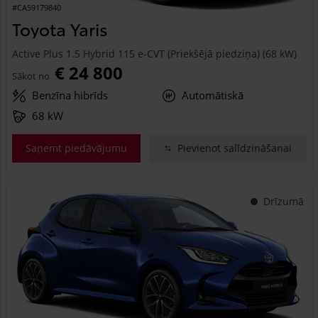
#CA59179840
Toyota Yaris
Active Plus 1.5 Hybrid 115 e-CVT (Priekšējā piedziņa) (68 kW)
€ 24 800
Sākot no
Benzīna hibrīds
Automātiskā
68 kW
Saņemt piedāvājumu
Pievienot salīdzināšanai
Drīzumā