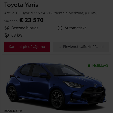
Toyota Yaris
Active 1.5 Hybrid 115 e-CVT (Priekšējā piedziņa) (68 kW)
€ 23 570
Sākot no
Benzīna hibrīds
Automātiskā
68 kW
Saņemt piedāvājumu
Pievienot salīdzināšanai
Noliktavā
#CA38138740