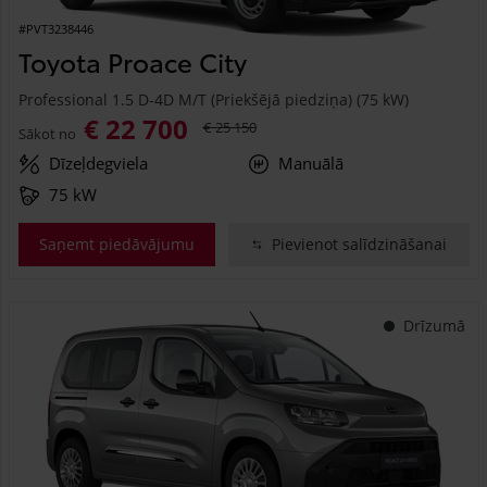
#PVT3238446
Toyota Proace City
Professional 1.5 D-4D M/T (Priekšējā piedziņa) (75 kW)
€ 22 700
€ 25 150
Sākot no
Dīzeļdegviela
Manuālā
75 kW
Saņemt piedāvājumu
Pievienot salīdzināšanai
Drīzumā