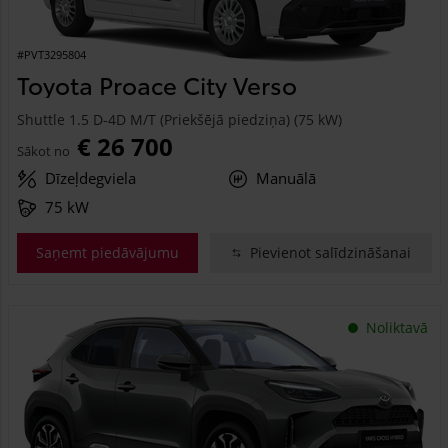
#PVT3295804
Toyota Proace City Verso
Shuttle 1.5 D-4D M/T (Priekšējā piedziņa) (75 kW)
€ 26 700
Sākot no
Dīzeļdegviela
Manuālā
75 kW
Saņemt piedāvājumu
Pievienot salīdzināšanai
Noliktavā