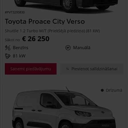
#PVT3295830
Toyota Proace City Verso
Shuttle 1.2 Turbo M/T (Priekšējā piedziņa) (81 kW)
€ 26 250
Sākot no
Benzīns
Manuālā
81 kW
Saņemt piedāvājumu
Pievienot salīdzināšanai
Drīzumā