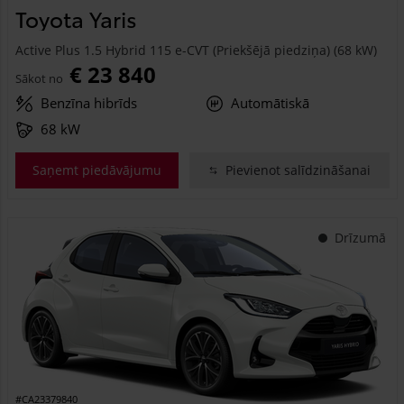
Toyota Yaris
Active Plus 1.5 Hybrid 115 e-CVT (Priekšējā piedziņa) (68 kW)
€ 23 840
Sākot no
Benzīna hibrīds
Automātiskā
68 kW
Saņemt piedāvājumu
Pievienot salīdzināšanai
Drīzumā
#CA23379840