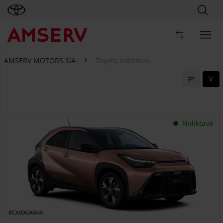
AMSERV MOTORS SIA
Toyota noliktava
Toyota noliktava
Noliktavā
#CA00636840