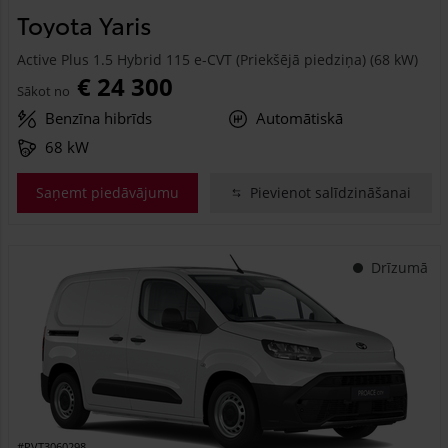
Toyota Yaris
Active Plus 1.5 Hybrid 115 e-CVT (Priekšējā piedziņa) (68 kW)
€ 24 300
Sākot no
Benzīna hibrīds
Automātiskā
68 kW
Saņemt piedāvājumu
Pievienot salīdzināšanai
Drīzumā
#PVT3060298