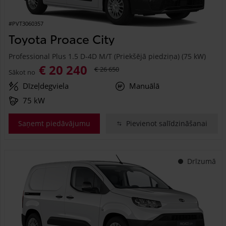
#PVT3060357
Toyota Proace City
Professional Plus 1.5 D-4D M/T (Priekšējā piedziņa) (75 kW)
€ 20 240
€ 26 650
Sākot no
Dīzeļdegviela
Manuālā
75 kW
Saņemt piedāvājumu
Pievienot salīdzināšanai
Drīzumā