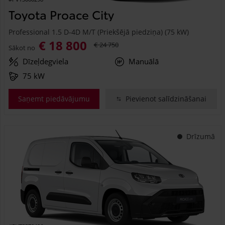
Toyota Proace City
Professional 1.5 D-4D M/T (Priekšējā piedziņa) (75 kW)
€ 18 800
€ 24 750
Sākot no
Dīzeļdegviela
Manuālā
75 kW
Saņemt piedāvājumu
Pievienot salīdzināšanai
Drīzumā