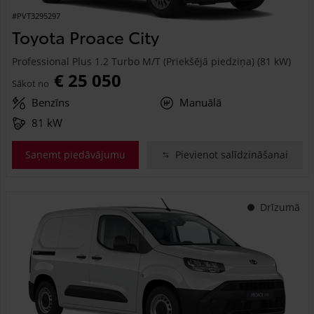
#PVT3295297
Toyota Proace City
Professional Plus 1.2 Turbo M/T (Priekšējā piedziņa) (81 kW)
€ 25 050
Sākot no
Benzīns
Manuālā
81 kW
Saņemt piedāvājumu
Pievienot salīdzināšanai
Drīzumā