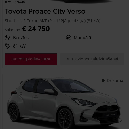
#PVT3374448
Toyota Proace City Verso
Shuttle 1.2 Turbo M/T (Priekšējā piedziņa) (81 kW)
€ 24 750
Sākot no
Benzīns
Manuālā
81 kW
Saņemt piedāvājumu
Pievienot salīdzināšanai
Drīzumā