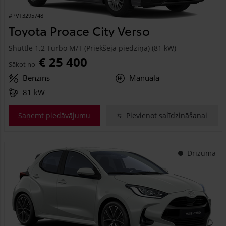
#PVT3295748
Toyota Proace City Verso
Shuttle 1.2 Turbo M/T (Priekšējā piedziņa) (81 kW)
€ 25 400
Sākot no
Benzīns
Manuālā
81 kW
Saņemt piedāvājumu
Pievienot salīdzināšanai
Drīzumā