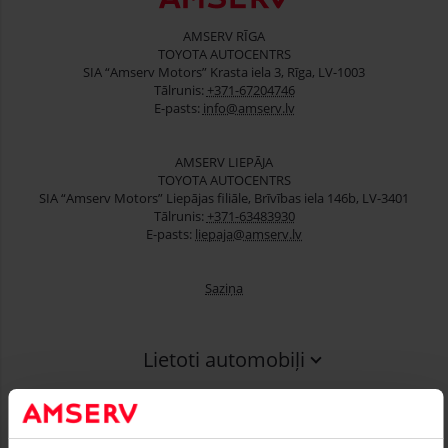
AMSERV RĪGA
TOYOTA AUTOCENTRS
SIA “Amserv Motors” Krasta iela 3, Rīga, LV-1003
Tālrunis:
+371-67204746
E-pasts:
info@amserv.lv
AMSERV LIEPĀJA
TOYOTA AUTOCENTRS
SIA “Amserv Motors” Liepājas filiāle, Brīvības iela 146b, LV-3401
Tālrunis:
+371-63483930
E-pasts:
liepaja@amserv.lv
Saziņa
Lietoti automobiļi
Finansēšana
Serviss