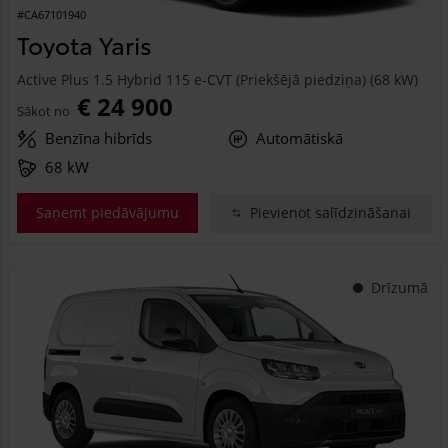
#CA67101940
Toyota Yaris
Active Plus 1.5 Hybrid 115 e-CVT (Priekšējā piedziņa) (68 kW)
€ 24 900
Sākot no
Benzīna hibrīds
Automātiskā
68 kW
Saņemt piedāvājumu
Pievienot salīdzināšanai
Drīzumā