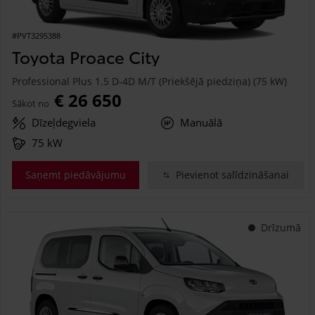
#PVT3295388
Toyota Proace City
Professional Plus 1.5 D-4D M/T (Priekšējā piedziņa) (75 kW)
€ 26 650
Sākot no
Dīzeļdegviela
Manuālā
75 kW
Saņemt piedāvājumu
Pievienot salīdzināšanai
Drīzumā