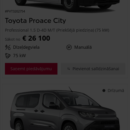
#PVT3202754
Toyota Proace City
Professional 1.5 D-4D M/T (Priekšējā piedziņa) (75 kW)
€ 26 100
Sākot no
Dīzeļdegviela
Manuālā
75 kW
Saņemt piedāvājumu
Pievienot salīdzināšanai
Drīzumā