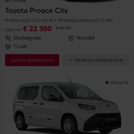
#PVT3370406
Toyota Proace City
Professional 1.5 D-4D M/T (Priekšējā piedziņa) (75 kW)
€ 22 300
€ 24 750
Sākot no
Dīzeļdegviela
Manuālā
75 kW
Saņemt piedāvājumu
Pievienot salīdzināšanai
Drīzumā