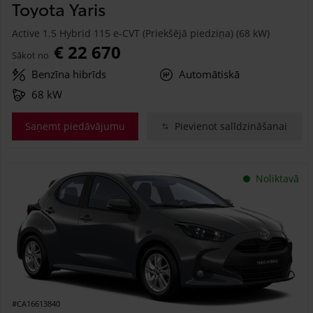
Toyota Yaris
Active 1.5 Hybrid 115 e-CVT (Priekšējā piedziņa) (68 kW)
€ 22 670
Sākot no
Benzīna hibrīds
Automātiskā
68 kW
Saņemt piedāvājumu
Pievienot salīdzināšanai
Noliktavā
#CA16613840