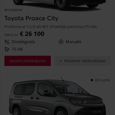
#PVT3202754
Toyota Proace City
Professional 1.5 D-4D M/T (Priekšējā piedziņa) (75 kW)
€ 26 100
Sākot no
Dīzeļdegviela
Manuālā
75 kW
Saņemt piedāvājumu
Pievienot salīdzināšanai
Drīzumā