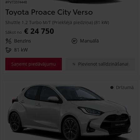
#PVT3374448
Toyota Proace City Verso
Shuttle 1.2 Turbo M/T (Priekšējā piedziņa) (81 kW)
€ 24 750
Sākot no
Benzīns
Manuālā
81 kW
Saņemt piedāvājumu
Pievienot salīdzināšanai
Drīzumā