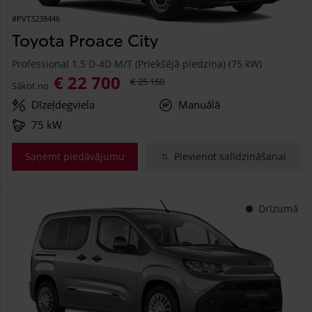
#PVT3238446
Toyota Proace City
Professional 1.5 D-4D M/T (Priekšējā piedziņa) (75 kW)
€ 22 700
€ 25 150
Sākot no
Dīzeļdegviela
Manuālā
75 kW
Saņemt piedāvājumu
Pievienot salīdzināšanai
Drīzumā