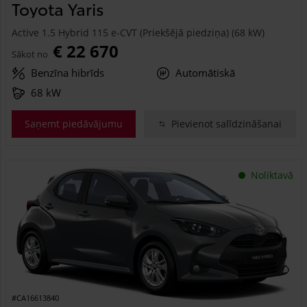
Toyota Yaris
Active 1.5 Hybrid 115 e-CVT (Priekšējā piedziņa) (68 kW)
€ 22 670
Sākot no
Benzīna hibrīds
Automātiskā
68 kW
Saņemt piedāvājumu
Pievienot salīdzināšanai
Noliktavā
#CA16613840