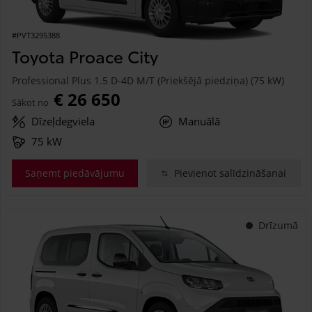
#PVT3295388
Toyota Proace City
Professional Plus 1.5 D-4D M/T (Priekšējā piedziņa) (75 kW)
€ 26 650
Sākot no
Dīzeļdegviela
Manuālā
75 kW
Saņemt piedāvājumu
Pievienot salīdzināšanai
Drīzumā