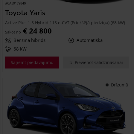
#CA59179840
Toyota Yaris
Active Plus 1.5 Hybrid 115 e-CVT (Priekšējā piedziņa) (68 kW)
€ 24 800
Sākot no
Benzīna hibrīds
Automātiskā
68 kW
Saņemt piedāvājumu
Pievienot salīdzināšanai
Drīzumā