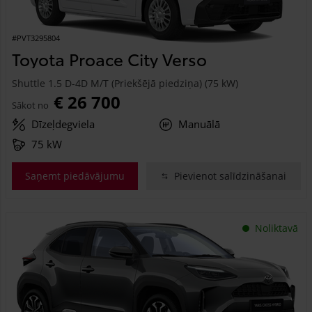
#PVT3295804
Toyota Proace City Verso
Shuttle 1.5 D-4D M/T (Priekšējā piedziņa) (75 kW)
€ 26 700
Sākot no
Dīzeļdegviela
Manuālā
75 kW
Saņemt piedāvājumu
Pievienot salīdzināšanai
Noliktavā