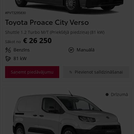
#PVT3295830
Toyota Proace City Verso
Shuttle 1.2 Turbo M/T (Priekšējā piedziņa) (81 kW)
€ 26 250
Sākot no
Benzīns
Manuālā
81 kW
Saņemt piedāvājumu
Pievienot salīdzināšanai
Drīzumā