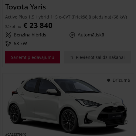
Toyota Yaris
Active Plus 1.5 Hybrid 115 e-CVT (Priekšējā piedziņa) (68 kW)
€ 23 840
Sākot no
Benzīna hibrīds
Automātiskā
68 kW
Saņemt piedāvājumu
Pievienot salīdzināšanai
Drīzumā
#CA23379840