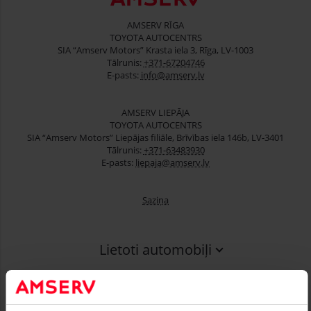
AMSERV RĪGA
TOYOTA AUTOCENTRS
SIA “Amserv Motors” Krasta iela 3, Rīga, LV-1003
Tālrunis:
+371-67204746
E-pasts:
info@amserv.lv
AMSERV LIEPĀJA
TOYOTA AUTOCENTRS
SIA “Amserv Motors” Liepājas filiāle, Brīvības iela 146b, LV-3401
Tālrunis:
+371-63483930
E-pasts:
liepaja@amserv.lv
Saziņa
Lietoti automobiļi
Finansēšana
Serviss