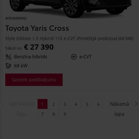
#FR36089450
Toyota Yaris Cross
Style Edition 1.5 Hybrid 115 e-CVT (Priekšējā piedziņa) (68 kW)
€ 27 390
Sākot no
Benzīna hibrīds
e-CVT
68 kW
Saņemt piedāvājumu
Iepriekšējā
Nākamā
1
2
3
4
5
6
lapa
lapa
7
8
9