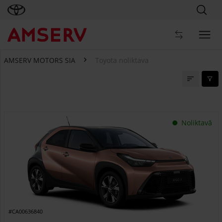
AMSERV MOTORS SIA
Toyota noliktava
Toyota noliktava
Noliktavā
#CA00636840