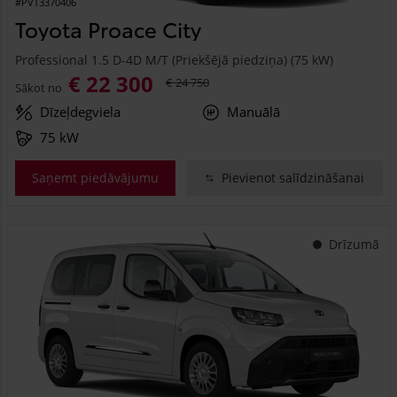
#PVT3370406
Toyota Proace City
Professional 1.5 D-4D M/T (Priekšējā piedziņa) (75 kW)
€ 22 300
€ 24 750
Sākot no
Dīzeļdegviela
Manuālā
75 kW
Saņemt piedāvājumu
Pievienot salīdzināšanai
Drīzumā