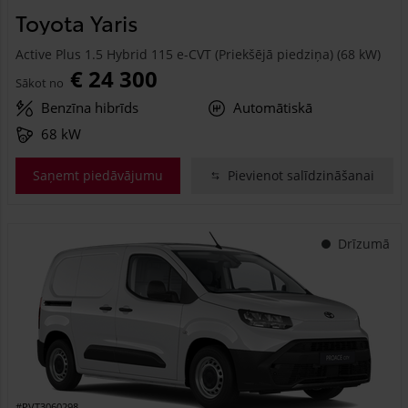
Toyota Yaris
Active Plus 1.5 Hybrid 115 e-CVT (Priekšējā piedziņa) (68 kW)
€ 24 300
Sākot no
Benzīna hibrīds
Automātiskā
68 kW
Saņemt piedāvājumu
Pievienot salīdzināšanai
Drīzumā
#PVT3060298