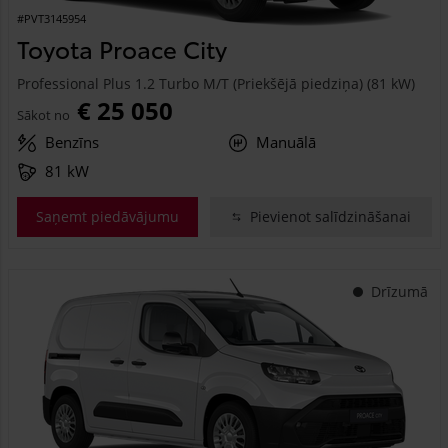
#PVT3145954
Toyota Proace City
Professional Plus 1.2 Turbo M/T (Priekšējā piedziņa) (81 kW)
€ 25 050
Sākot no
Benzīns
Manuālā
81 kW
Saņemt piedāvājumu
Pievienot salīdzināšanai
Drīzumā