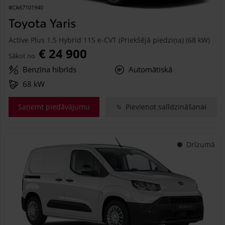
#CA67101940
Toyota Yaris
Active Plus 1.5 Hybrid 115 e-CVT (Priekšējā piedziņa) (68 kW)
€ 24 900
Sākot no
Benzīna hibrīds
Automātiskā
68 kW
Saņemt piedāvājumu
Pievienot salīdzināšanai
Drīzumā