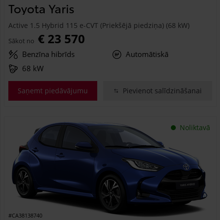
Toyota Yaris
Active 1.5 Hybrid 115 e-CVT (Priekšējā piedziņa) (68 kW)
€ 23 570
Sākot no
Benzīna hibrīds
Automātiskā
68 kW
Saņemt piedāvājumu
Pievienot salīdzināšanai
Noliktavā
#CA38138740