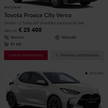
#PVT3295748
Toyota Proace City Verso
Shuttle 1.2 Turbo M/T (Priekšējā piedziņa) (81 kW)
€ 25 400
Sākot no
Benzīns
Manuālā
81 kW
Saņemt piedāvājumu
Pievienot salīdzināšanai
Drīzumā