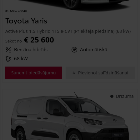
#CA86778840
Toyota Yaris
Active Plus 1.5 Hybrid 115 e-CVT (Priekšējā piedziņa) (68 kW)
€ 25 600
Sākot no
Benzīna hibrīds
Automātiskā
68 kW
Saņemt piedāvājumu
Pievienot salīdzināšanai
Drīzumā