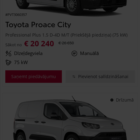
#PVT3060357
Toyota Proace City
Professional Plus 1.5 D-4D M/T (Priekšējā piedziņa) (75 kW)
€ 20 240
€ 26 650
Sākot no
Dīzeļdegviela
Manuālā
75 kW
Saņemt piedāvājumu
Pievienot salīdzināšanai
Drīzumā