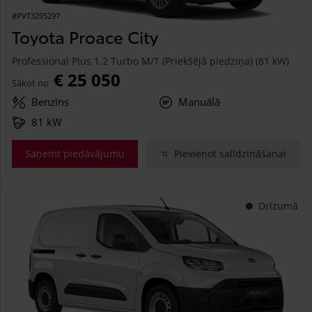
#PVT3295297
Toyota Proace City
Professional Plus 1.2 Turbo M/T (Priekšējā piedziņa) (81 kW)
€ 25 050
Sākot no
Benzīns
Manuālā
81 kW
Saņemt piedāvājumu
Pievienot salīdzināšanai
Drīzumā