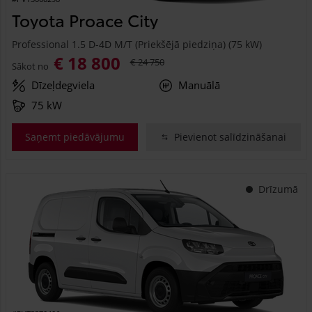
Toyota Proace City
Professional 1.5 D-4D M/T (Priekšējā piedziņa) (75 kW)
€ 18 800
€ 24 750
Sākot no
Dīzeļdegviela
Manuālā
75 kW
Saņemt piedāvājumu
Pievienot salīdzināšanai
Drīzumā