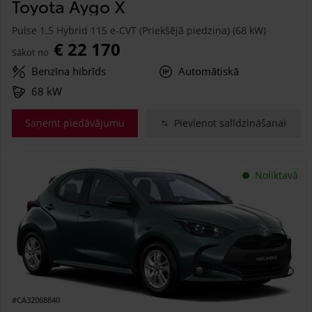
Toyota Aygo X
Pulse 1.5 Hybrid 115 e-CVT (Priekšējā piedziņa) (68 kW)
€ 22 170
Sākot no
Benzīna hibrīds
Automātiskā
68 kW
Saņemt piedāvājumu
Pievienot salīdzināšanai
Noliktavā
#CA32068840