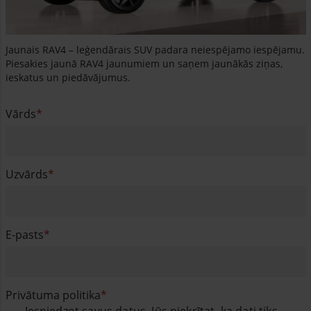
Jaunais RAV4 – leģendārais SUV padara neiespējamo iespējamu.
Piesakies jaunā RAV4 jaunumiem un saņem jaunākās ziņas,
ieskatus un piedāvājumus.
Vārds
Uzvārds
E-pasts
Privātuma politika
Iesniedzot savus datus, Jūs piekrītat, ka dati tiks