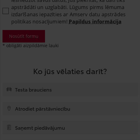
apstrādāti un uzglabāti. Lūgums pirms lēmuma
izdarīšanas iepazīties ar Amserv datu apstrādes
politikas nosacījumiem!
Papildus informācija
Nosūtīt formu
* obligāti aizpildāmie lauki
Ko jūs vēlaties darīt?
Testa brauciens
Atrodiet pārstāvniecību
Saņemt piedāvājumu