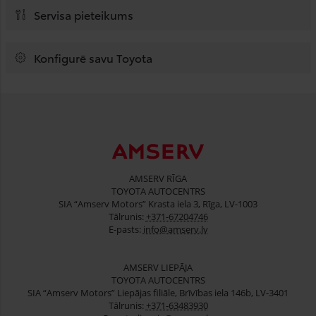
Servisa pieteikums
Konfigurē savu Toyota
AMSERV RĪGA
TOYOTA AUTOCENTRS
SIA “Amserv Motors” Krasta iela 3, Rīga, LV-1003
Tālrunis:
+371-67204746
E-pasts:
info@amserv.lv
AMSERV LIEPĀJA
TOYOTA AUTOCENTRS
SIA “Amserv Motors” Liepājas filiāle, Brīvības iela 146b, LV-3401
Tālrunis:
+371-63483930