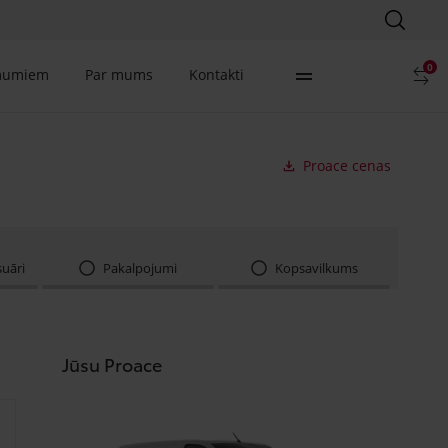
0
mumiem
Par mums
Kontakti
Proace cenas
suāri
Pakalpojumi
Kopsavilkums
Jūsu Proace