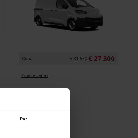
€ 27 300
Cena
€ 31 650
Proace cenas
Par