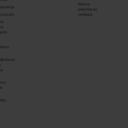
Klienta
Garantija
piekrišanas
Eurocare
veidlapa
ta
ie
jumi
 Nano
eļļošanas
s
na
umu
de
iļu