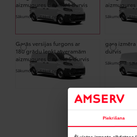
aizmugures durvīm 4 durvis
aizmugures 
Sākumcena:
Sākumcena:
Sākot no € 27 300
Sāk
Garās versijas furgons ar
gara izmēra 
180 grādu leņķī atveramām
durvis
aizmugures durvīm, 5 durvis
Sākumcena:
Sāk
Sākumcena:
Sākot no € 41 200
Piekrišana
Šī vietne izmanto sīkdatnes 