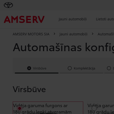
Jauni automobiļi
Lietoti au
AMSERV MOTORS SIA
Jauni automobiļi
Automašī
Automašīnas konfi
Virsbūve
Komplektācija
Virsbūve
Vidēja garuma furgons ar
Vidēja garu
180 grādu leņķī atveramām
180 grādu l