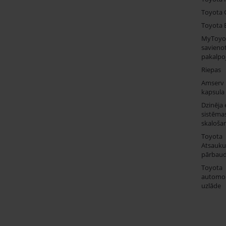
Toyota 
Toyota 
MyToyo
savienot
pakalpo
Riepas
Amserv
kapsula
Dzinēja 
sistēma
skaloša
Toyota
Atsauk
pārbau
Toyota
automob
uzlāde