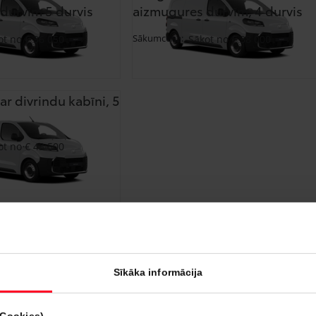
durvīm 5 durvis
aizmugures durvīm, 4 durvis
Sākumcena:
ot no € 36 050
Sākot no € 38 000
ar divrindu kabīni, 5
ot no € 43 500
Atpakaļ
Tālāk
Sīkāka informācija
Ko jūs vēlaties darīt?
(Cookies)