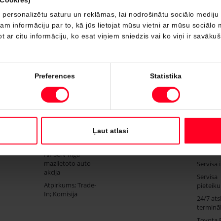
 personalizētu saturu un reklāmas, lai nodrošinātu sociālo mediju 
 informāciju par to, kā jūs lietojat mūsu vietni ar mūsu sociālo 
stāvniecību
Saņemt piedāvājumu
Servisa 
t ar citu informāciju, ko esat viņiem sniedzis vai ko viņi ir savāku
Preferences
Statistika
Lietoti
Finansēšana
Serv
automobiļi
Toyota apdrošināšana
Toyota 
Finansējuma iespējas
Toyota 
Ļaut atlasi
Toyota Approved
Service
lietotie automobiļi
Virsbūv
Amserv Rīga
mazlietoto auto
Servisa 
akcija
Servisa
Atpirkums; Trade-
pieteik
In; Komisija
24/7 ats
termināl
Toyota 