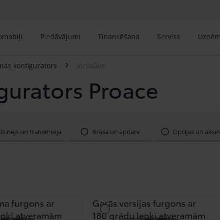
tomobiļi
Piedāvājumi
Finansēšana
Serviss
Uzņē
nas konfigurators
Virsbūve
gurators Proace
Dzinējs un transmisija
Krāsa un apdare
Opcijas un akse
ma furgons ar
Garās versijas furgons ar
eņķī atveramām
180 grādu leņķī atveramām